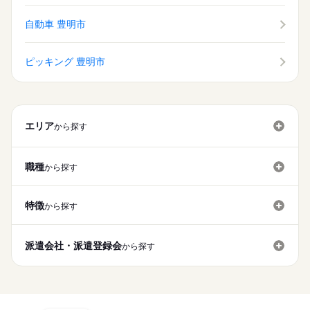
自動車 豊明市
ピッキング 豊明市
エリア
から探す
職種
から探す
特徴
から探す
派遣会社・派遣登録会
から探す