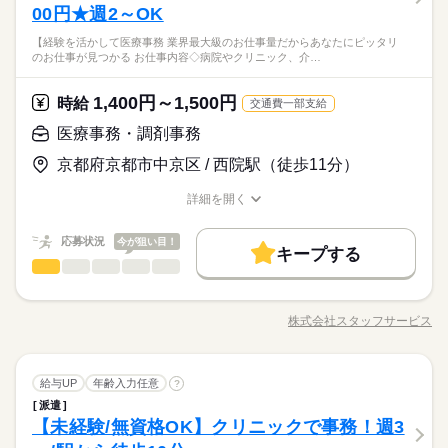
勤務もOK♪ お気軽にご相談ください！ ▽私生活との両立が目指
お仕事の特徴
からスタートできるお仕事です。 もちろんブランクのある方も
／ お休みは自分自身で 交渉しなくてOK！ ＼ 当社がしっかりサ
00円★週2～OK
不問 ■未経験、無資格OK ■ブランクのある方も歓迎 こんな方は
せる ￣￣￣￣￣￣￣￣￣￣￣￣￣ 「家族との時間も欲しい」
歓迎です♪ ◎入職前にしっかりと具体的なお仕事内容や病院の雰
ポートします◎ シフトによる ※月1回程度土曜日出勤の可能性
ぜひ！ □医療・看護分野のお仕事に興味がある方 □子育てが落ち
基本特徴
「家事の時間が足りない」など… 今の生活に合わせた時間帯の
続きを読む
【経験を活かして医療事務 業界最大級のお仕事量だからあなたにピッタリ
囲気をお伝えいたしますのでご安心くださいね。
続きを読む
あり 土曜日勤務が難しい場合はご相談ください。
着いてお仕事復帰を考えている方 □景気に左右されない安定した
未経験OK
新卒・第二
40代活躍
50代活躍
60代歓迎
のお仕事が見つかる お仕事内容◇病院やクリニック、介…
お仕事もご紹介可能です。 面談時にぜひ教えてください！
働き方を希望される方
【PCでのデータ入力や備品の発注／病院内での事務スタッフ】
続きを読む
続きを読む
残業ほぼなし｜ブランクある方も歓迎｜無資格・未経験でも一
募集条件
休日・休暇
1,400円～1,500円
応募資格
時給
交通費一部支給
切問題なし｜人気の職種＆時短勤務も可能で働きやすい！
交通費
主婦・主夫
続きを読む
／ お休みは自分自身で 交渉しなくてOK！ ＼ 当社がしっかりサ
不問 ■未経験、無資格OK ■ブランクのある方も歓迎 こんな方は
医療事務・調剤事務
時給 1,360円～
給与
ポートします◎ シフトによる ※月1回程度土曜日出勤の可能性
就業時間・曜日
ぜひ！ □医療・看護分野のお仕事に興味がある方 □子育てが落ち
詳しい募集要項をすべて見る
あり 土曜日勤務が難しい場合はご相談ください。
京都府京都市中京区 / 西院駅（徒歩11分）
着いてお仕事復帰を考えている方 □景気に左右されない安定した
◎別途交通費規定支給
家庭都合休可
働き方を希望される方
基本特徴
◎給与前払い制度あり
続きを読む
詳細を開く
働き方・環境
続きを読む
会社規定に沿って支給
未経験OK
新卒・第二
40代活躍
50代活躍
60代歓迎
職種/応募資格
お仕事の特徴
給与/時間/休日
応募する
ブランクOK
社会保険制度
制服あり
禁煙・分煙
募集条件
就業時間・曜日
交通費
主婦・主夫
応募状況
今が狙い目！
キープする
働き方・環境
時給 1,360円～
給与
家庭都合休可
長期
期間・時間
医療事務・調剤事務
医療・介護・福祉関連
業界
職種
詳しい募集要項をすべて見る
続きを読む
ブランクOK
社会保険制度
制服あり
禁煙・分煙
◎別途交通費規定支給
●8：30～16：45 実働：7時間15分 休憩：1時間 残業：なし ・
【経験を活かして医療事務★】 業界最大級のお仕事量だから あ
◎給与前払い制度あり
9：00～15：00 ・10：00～15：00 ・9：30～16：30 などの時短
なたにピッタリのお仕事が見つかる★ ◇お仕事内容◇ 病院やク
会社規定に沿って支給
株式会社スタッフサービス
勤務もOK♪ お気軽にご相談ください！ ▽私生活との両立が目指
職種/応募資格
お仕事の特徴
給与/時間/休日
リニック、介護施設での 事務作業をお願いします！ ▼ 具体的に
応募する
せる ￣￣￣￣￣￣￣￣￣￣￣￣￣ 「家族との時間も欲しい」
は ▼ ＊ 医療費の計算 ＊ PCへのデータ入力作業 ＊ 受付対応 な
【西院駅】クリニックで医療事務／「資格がない」と遠慮する
「家事の時間が足りない」など… 今の生活に合わせた時間帯の
続きを読む
どをお願いします！ 「家の近くで働きたい」「スキマ時間を生
続きを読む
貴方へ／週3日以内勤務可◎週2.3から勤務可◎扶養内可◎
長期
期間・時間
お仕事もご紹介可能です。 面談時にぜひ教えてください！
医療事務・調剤事務
職種
かしたい」 など、あなたの希望を教えて下さいね◎
給与UP
年齢入力任意
?
●8：30～16：45 実働：7時間15分 休憩：1時間 残業：なし ・
派遣
【経験を活かして医療事務★】 業界最大級のお仕事量だから あ
休日・休暇
医療・介護・福祉関連
【未経験/無資格OK】クリニックで事務！週3
9：00～15：00 ・10：00～15：00 ・9：30～16：30 などの時短
応募資格
業界
お仕事の特徴
なたにピッタリのお仕事が見つかる★ ◇お仕事内容◇ 病院やク
勤務もOK♪ お気軽にご相談ください！ ▽私生活との両立が目指
リニック、介護施設での 事務作業をお願いします！ ▼ 具体的に
／ お休みは自分自身で 交渉しなくてOK！ ＼ 曜日固定のご相談