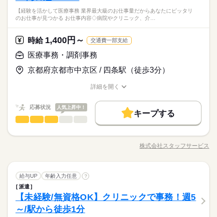
＊ 医療費の計算 ＊ PCへのデータ入力作業 ＊ 受付対応 などを
◆経験者優遇！
給与UP
【経験を活かして医療事務 業界最大級のお仕事量だからあなたにピッタリ
お願いします！ 「家の近くで働きたい」「スキマ時間を生かし
続きを読む
◆未経験可！
のお仕事が見つかる お仕事内容◇病院やクリニック、介…
たい」 など、あなたの希望を教えて下さいね◎
◆フリーター歓迎！
【診療所での医療事務】円町駅近く/受付・電話対応など/＃賞与
基本特徴
◆主婦・主夫歓迎！
あり＃昇給あり＃資格不問＃即日
未経験OK
20代活躍
30代活躍
40代活躍
50代活躍
続きを読む
1,400円～
応募資格
時給
交通費一部支給
60代歓迎
◆ブランクOK！
医療事務・調剤事務
時給 1,300円～1,500円
給与
◆経験者優遇！
詳しい募集要項をすべて見る
募集条件
京都府京都市中京区 / 四条駅（徒歩3分）
◆未経験可！
働く人の待遇向上
基本特徴
kkw_bcov2106
給与UP
交通費
主婦・主夫
WEB登録
◆フリーター歓迎！
未経験OK
20代活躍
30代活躍
40代活躍
50代活躍
詳細を開く
◆主婦・主夫歓迎！
就業時間・曜日
職種/応募資格
お仕事の特徴
給与/時間/休日
応募する
60代歓迎
長期
期間・時間
扶養内
週2・3日
シフト勤務
応募状況
人気上昇中！
募集条件
就業時間・曜日
交通費
主婦・主夫
WEB登録
キープする
08：30～16：30
続きを読む
時給 1,300円～1,500円
給与
働き方・環境
医療事務・調剤事務
医療・介護・福祉関連
業界
職種
詳しい募集要項をすべて見る
働き方・環境
08：30～12：30
扶養内
週2・3日
シフト勤務
kkw_bcov2106
12：30～20：30
ブランクOK
社会保険制度
資格支援
禁煙・分煙
【経験を活かして医療事務★】 業界最大級のお仕事量だから あ
ブランクOK
社会保険制度
資格支援
禁煙・分煙
16：30～20：30
なたにピッタリのお仕事が見つかる★ ◇お仕事内容◇ 病院やク
株式会社スタッフサービス
ご希望の時間で就業可能！
職種/応募資格
お仕事の特徴
給与/時間/休日
リニック、介護施設での 事務作業をお願いします！ ▼ 具体的に
応募する
長期
期間・時間
は ▼ ＊ 医療費の計算 ＊ PCへのデータ入力作業 ＊ 受付対応 な
【四条駅】クリニックで外来クラーク／資格なくても、現場で
どをお願いします！ 「家の近くで働きたい」「スキマ時間を生
続きを読む
培った「腕」は本物／週4日以上勤務可◎週3日以内勤務可◎
08：30～16：30
医療事務・調剤事務
職種
日曜 祝日
休日・休暇
かしたい」 など、あなたの希望を教えて下さいね◎
給与UP
年齢入力任意
?
08：30～12：30
12：30～20：30
派遣
【経験を活かして医療事務★】 業界最大級のお仕事量だから あ
※週3日～5日
医療・介護・福祉関連
【未経験/無資格OK】クリニックで事務！週5
16：30～20：30
応募資格
業界
お仕事の特徴
なたにピッタリのお仕事が見つかる★ ◇お仕事内容◇ 病院やク
※シフト制です♪
ご希望の時間で就業可能！
リニック、介護施設での 事務作業をお願いします！ ▼ 具体的に
～/駅から徒歩1分
◆ブランクOK！
働く人の待遇向上
は ▼ ＊ 医療費の計算 ＊ PCへのデータ入力作業 ＊ 受付対応 な