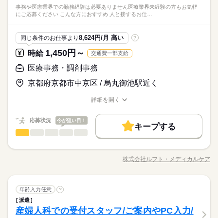
事務や医療業界での勤務経験は必要ありません医療業界未経験の方もお気軽
にご応募ください こんな方におすすめ 人と接するお仕…
8,624円/月 高い
同じ条件のお仕事より
?
1,450円～
時給
交通費一部支給
医療事務・調剤事務
京都府京都市中京区 / 烏丸御池駅近く
詳細を開く
職種/応募資格
お仕事の特徴
給与/時間/休日
応募状況
今が狙い目！
キープする
医療事務・調剤事務
医療・介護・福祉関連
業界
職種
＼数年前に建て替え済みのとても綺麗で高級感ある院内です／
【こんなお仕事をお任せします】 ・患者様の受付対応、ご案内
株式会社ルフト・メディカルケア
職種/応募資格
お仕事の特徴
給与/時間/休日
・請求業務 ・電話対応 など 病院やクリニックでの勤務経験は必
要ありません！ よく生まれたての赤ちゃんを抱いたご夫婦が幸
【産婦人科での患者様対応／夜診察の専属スタッフ】未経験OK
せそうな表情を見られるのがやりがいと言ってるスタッフもい
続きを読む
月・火・木・金曜日の週4日勤務/患者様受付終了の19時に退勤も
医療事務・調剤事務
職種
ます♪
年齢入力任意
OK/勤務時間の融通利きます◎
?
派遣
＼数年前に建て替え済みのとても綺麗で高級感ある院内です／
医療・介護・福祉関連
産婦人科での受付スタッフ/ご案内やPC入力/
応募資格
業界
【こんなお仕事をお任せします】 ・患者様の受付対応、ご案内