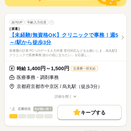
たい」 など、あなたの希望を教えて下さいね◎
◆フリーター歓迎！
【京都市役所前徒歩1分】眼科クリニックでの医療事務☆
未経験OK
20代活躍
30代活躍
続きを読む
◆主婦・主夫歓迎！
応募資格
募集条件
◆ブランクOK！
交通費
主婦・主夫
WEB登録
給与UP
年齢入力任意
?
時給 1,400円～
給与
◆経験者優遇！
働く人の待遇向上
基本特徴
詳しい募集要項をすべて見る
給与UP
派遣
就業時間・曜日
◆未経験可！
kkw_bcov2106
募集条件
【未経験/無資格OK】クリニックで事務！週5
未経験OK
20代活躍
30代活躍
◆フリーター歓迎！
残業なし
就業時間・曜日
◆主婦・主夫歓迎！
交通費
主婦・主夫
WEB登録
～/駅から徒歩3分
応募する
働き方・環境
働き方・環境
残業なし
長期
期間・時間
医療費の計算 PCへのデータ入力作業 受付対応などをお願いしま…烏丸駅】
続きを読む
ブランクOK
社会保険制度
資格支援
制服あり
クリニックで医療事務 誰かの役に立ちたい」を応援し…
ブランクOK
社会保険制度
資格支援
制服あり
08：30～17：30
時給 1,400円～
給与
詳しい募集要項をすべて見る
土曜日勤務できる方☆
禁煙・分煙
駅5分以内
禁煙・分煙
駅5分以内
kkw_bcov2106
1,400円～1,500円
時給
交通費一部支給
医療事務・調剤事務
日曜 祝日
休日・休暇
応募する
長期
期間・時間
京都府京都市中京区 / 烏丸駅（徒歩3分）
※週5日～
08：30～17：30
※日祝休み
土曜日勤務できる方☆
詳細を開く
職種/応募資格
お仕事の特徴
給与/時間/休日
応募状況
今が狙い目！
キープする
日曜 祝日
休日・休暇
医療事務・調剤事務
医療・介護・福祉関連
業界
職種
※週5日～
【未経験&無資格OK！】 業界最大級のお仕事量だから あなたに
※日祝休み
ピッタリのお仕事が見つかる★ ◇お仕事内容◇ 病院やクリニッ