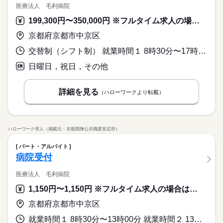
※日祝お休み♪［2］のシフト入れる方週3～OK！
医療法人 毛利病院
16：30～20：15
199,300円〜350,000円 ※フルタイム求人の場合は月額（換算額）、パート求人の場合は時間額を表示しています。
京都府京都市中京区
日曜 祝日
休日・休暇
※週3日～5日
交替制（シフト制） 就業時間１ 8時30分〜17時30分 就業時間２ 9時00分〜18時00分 就業時間３ 10時00分〜19時00分
※日祝お休み♪［2］のシフト入れる方週3～OK！
日曜日，祝日，その他
詳細を見る
（ハローワークより転載）
ハローワーク求人（掲載元：京都西陣公共職業安定所）
パート・アルバイト
病院受付
医療法人 毛利病院
1,150円〜1,150円 ※フルタイム求人の場合は月額（換算額）、パート求人の場合は時間額を表示しています。
京都府京都市中京区
就業時間１ 8時30分〜13時00分 就業時間２ 13時00分〜19時00分 又は 8時30分〜19時00分の時間の間の8時間程度 就業時間に関する特記事項 ＊（１）（２）選択可