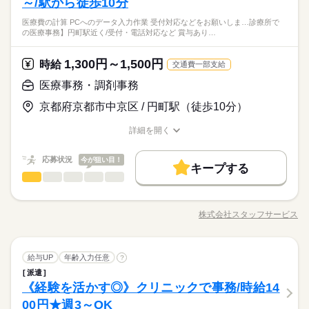
～/駅から徒歩10分
◆ブランクOK！
働く人の待遇向上
せる ￣￣￣￣￣￣￣￣￣￣￣￣￣ 「家族との時間も欲しい」
は ▼ ＊ 医療費の計算 ＊ PCへのデータ入力作業 ＊ 受付対応 な
や やむを得ないお休みなどは、 当社がしっかりサポートします
◆経験者優遇！
給与UP
「家事の時間が足りない」など… 今の生活に合わせた時間帯の
続きを読む
医療費の計算 PCへのデータ入力作業 受付対応などをお願いしま…診療所で
どをお願いします！ 「家の近くで働きたい」「スキマ時間を生
続きを読む
◎ シフトによる ※月1回程度、土曜日のみ出勤の相談可能性あ
◆フリーター歓迎！
の医療事務】円町駅近く/受付・電話対応など 賞与あり…
お仕事もご紹介可能です。 面談時にぜひ教えてください！
かしたい」 など、あなたの希望を教えて下さいね◎
り
◆主婦・主夫歓迎！
【西院駅】クリニックで医療事務／「資格がない」と遠慮する
基本特徴
続きを読む
貴方へ／週3日以内勤務可◎週2.3から勤務可◎扶養内可◎
20代活躍
30代活躍
40代活躍
50代活躍
60代歓迎
休日・休暇
続きを読む
1,300円～1,500円
応募資格
時給
交通費一部支給
時給 1,400円～1,500円
給与
／ お休みは自分自身で 交渉しなくてOK！ ＼ 曜日固定のご相談
募集条件
◆ブランクOK！
医療事務・調剤事務
詳しい募集要項をすべて見る
や やむを得ないお休みなどは、 当社がしっかりサポートします
◆経験者優遇！
kkw_bcov2106
交通費
主婦・主夫
WEB登録
◎ シフトによる ※月1回程度、土曜日のみ出勤の相談可能性あ
京都府京都市中京区 / 円町駅（徒歩10分）
◆フリーター歓迎！
働く人の待遇向上
基本特徴
給与UP
り
就業時間・曜日
◆主婦・主夫歓迎！
20代活躍
30代活躍
応募する
40代活躍
50代活躍
60代歓迎
続きを読む
詳細を開く
扶養内
週2・3日
長期
期間・時間
職種/応募資格
お仕事の特徴
給与/時間/休日
募集条件
就業時間・曜日
交通費
主婦・主夫
WEB登録
08：30～13：00
働き方・環境
時給 1,400円～1,500円
給与
働き方・環境
応募状況
今が狙い目！
扶養内
週2・3日
詳しい募集要項をすべて見る
キープする
14：00～18：30
続きを読む
ブランクOK
社会保険制度
資格支援
禁煙・分煙
医療事務・調剤事務
医療・介護・福祉関連
kkw_bcov2106
業界
職種
ブランクOK
社会保険制度
資格支援
禁煙・分煙
【未経験&無資格OK！】 業界最大級のお仕事量だから あなたに
日曜 祝日
休日・休暇
ピッタリのお仕事が見つかる★ ◇お仕事内容◇ 病院やクリニッ
応募する
株式会社スタッフサービス
長期
期間・時間
職種/応募資格
お仕事の特徴
給与/時間/休日
ク、介護施設での 事務作業をお願いします！ ▼ 具体的には ▼
※週2日～3日
＊ 医療費の計算 ＊ PCへのデータ入力作業 ＊ 受付対応 などを
【診療所での医療事務】円町駅近く/受付・電話対応など/＃賞与
08：30～13：00
お願いします！ 「家の近くで働きたい」「スキマ時間を生かし
続きを読む
あり＃昇給あり＃資格不問＃即日
14：00～18：30
医療事務・調剤事務
職種
たい」 など、あなたの希望を教えて下さいね◎
給与UP
年齢入力任意
?
派遣
【未経験&無資格OK！】 業界最大級のお仕事量だから あなたに
医療・介護・福祉関連
《経験を活かす◎》クリニックで事務/時給14
応募資格
業界
お仕事の特徴
日曜 祝日
休日・休暇
ピッタリのお仕事が見つかる★ ◇お仕事内容◇ 病院やクリニッ
ク、介護施設での 事務作業をお願いします！ ▼ 具体的には ▼
00円★週3～OK
◆ブランクOK！
働く人の待遇向上
※週2日～3日