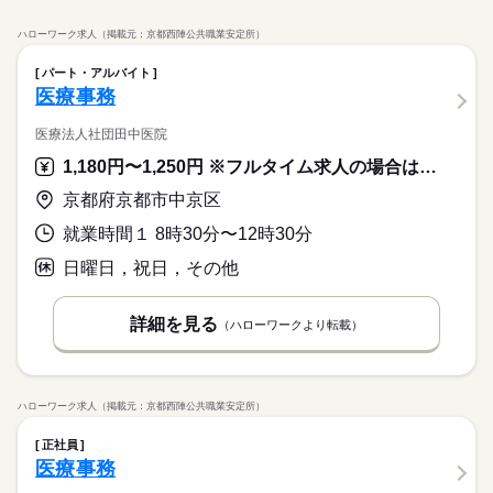
職種/応募資格
お仕事の特徴
給与/時間/休日
リニック、介護施設での 事務作業をお願いします！ ▼ 具体的に
応募する
※週5日～
長期
期間・時間
は ▼ ＊ 医療費の計算 ＊ PCへのデータ入力作業 ＊ 受付対応 な
【病院での受付】烏丸御池駅近く★きれいな病院で受付のお仕
※日祝休み
ハローワーク求人（掲載元：京都西陣公共職業安定所）
どをお願いします！ 「家の近くで働きたい」「スキマ時間を生
続きを読む
事/週3～/定時退勤/16時45分～20時15分勤務
08：30～17：30
医療事務・調剤事務
職種
かしたい」 など、あなたの希望を教えて下さいね◎
パート・アルバイト
【経験を活かして医療事務★】 業界最大級のお仕事量だから あ
医療事務
医療・介護・福祉関連
応募資格
業界
お仕事の特徴
日曜 祝日
休日・休暇
なたにピッタリのお仕事が見つかる★ ◇お仕事内容◇ 病院やク
リニック、介護施設での 事務作業をお願いします！ ▼ 具体的に
医療法人社団田中医院
◆ブランクOK！
働く人の待遇向上
※週5日～
は ▼ ＊ 医療費の計算 ＊ PCへのデータ入力作業 ＊ 受付対応 な
◆経験者優遇！
※日祝休み
1,180円〜1,250円 ※フルタイム求人の場合は月額（換算額）、パート求人の場合は時間額を表示しています。
給与UP
どをお願いします！ 「家の近くで働きたい」「スキマ時間を生
続きを読む
◆フリーター歓迎！
かしたい」 など、あなたの希望を教えて下さいね◎
◆主婦・主夫歓迎！
【病院での受付】烏丸御池駅近く★きれいな病院で受付のお仕
京都府京都市中京区
基本特徴
事/週3～/定時退勤/16時45分～20時15分勤務
20代活躍
30代活躍
40代活躍
50代活躍
60代歓迎
続きを読む
就業時間１ 8時30分〜12時30分
応募資格
時給 1,300円～1,350円
給与
募集条件
◆ブランクOK！
日曜日，祝日，その他
詳しい募集要項をすべて見る
◆経験者優遇！
kkw_bcov2106
交通費
主婦・主夫
WEB登録
◆フリーター歓迎！
働く人の待遇向上
基本特徴
給与UP
就業時間・曜日
詳細を見る
◆主婦・主夫歓迎！
（ハローワークより転載）
20代活躍
30代活躍
応募する
40代活躍
50代活躍
60代歓迎
残業なし
週4日
シフト勤務
長期
期間・時間
募集条件
就業時間・曜日
交通費
主婦・主夫
WEB登録
16：30～20：15
働き方・環境
時給 1,300円～1,350円
給与
働き方・環境
残業なし
週4日
シフト勤務
詳しい募集要項をすべて見る
続きを読む
ハローワーク求人（掲載元：京都西陣公共職業安定所）
ブランクOK
社会保険制度
資格支援
禁煙・分煙
kkw_bcov2106
ブランクOK
社会保険制度
資格支援
禁煙・分煙
駅5分以内
日曜 祝日
休日・休暇
正社員
駅5分以内
医療事務
応募する
※週3日～5日
長期
期間・時間