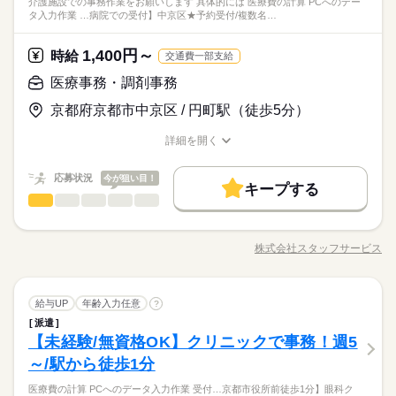
介護施設での事務作業をお願いします 具体的には 医療費の計算 PCへのデー
お願いします！ 「家の近くで働きたい」「スキマ時間を生かし
続きを読む
◆未経験可！
基本特徴
タ入力作業 …病院での受付】中京区★予約受付/複数名…
たい」 など、あなたの希望を教えて下さいね◎
◆フリーター歓迎！
【京都市役所前徒歩1分】眼科クリニックでの医療事務☆
未経験OK
20代活躍
30代活躍
続きを読む
◆主婦・主夫歓迎！
1,400円～
応募資格
時給
交通費一部支給
募集条件
◆ブランクOK！
医療事務・調剤事務
交通費
主婦・主夫
WEB登録
時給 1,400円～
給与
◆経験者優遇！
働く人の待遇向上
基本特徴
詳しい募集要項をすべて見る
給与UP
京都府京都市中京区 / 円町駅（徒歩5分）
就業時間・曜日
◆未経験可！
kkw_bcov2106
募集条件
未経験OK
20代活躍
30代活躍
◆フリーター歓迎！
残業なし
就業時間・曜日
詳細を開く
◆主婦・主夫歓迎！
交通費
主婦・主夫
WEB登録
職種/応募資格
お仕事の特徴
給与/時間/休日
応募する
働き方・環境
働き方・環境
残業なし
長期
期間・時間
続きを読む
応募状況
今が狙い目！
ブランクOK
社会保険制度
資格支援
制服あり
ブランクOK
社会保険制度
資格支援
制服あり
キープする
08：30～17：30
時給 1,400円～
給与
医療事務・調剤事務
医療・介護・福祉関連
業界
職種
詳しい募集要項をすべて見る
土曜日勤務できる方☆
禁煙・分煙
駅5分以内
禁煙・分煙
駅5分以内
kkw_bcov2106
【未経験&無資格OK！】 業界最大級のお仕事量だから あなたに
ピッタリのお仕事が見つかる★ ◇お仕事内容◇ 病院やクリニッ
株式会社スタッフサービス
職種/応募資格
お仕事の特徴
日曜 祝日
給与/時間/休日
休日・休暇
ク、介護施設での 事務作業をお願いします！ ▼ 具体的には ▼
応募する
長期
期間・時間
＊ 医療費の計算 ＊ PCへのデータ入力作業 ＊ 受付対応 などを
【病院での受付】中京区★予約受付/複数名募集/駅チカ/#履歴書
※週5日～
お願いします！ 「家の近くで働きたい」「スキマ時間を生かし
続きを読む
不要/未経験歓迎♪#未経験OK/資格不問
08：30～17：30
※日祝休み
医療事務・調剤事務
職種
たい」 など、あなたの希望を教えて下さいね◎
給与UP
年齢入力任意
?
土曜日勤務できる方☆
派遣
【未経験&無資格OK！】 業界最大級のお仕事量だから あなたに
医療・介護・福祉関連
【未経験/無資格OK】クリニックで事務！週5
応募資格
業界
お仕事の特徴
ピッタリのお仕事が見つかる★ ◇お仕事内容◇ 病院やクリニッ
日曜 祝日
休日・休暇
ク、介護施設での 事務作業をお願いします！ ▼ 具体的には ▼
～/駅から徒歩1分
◆ブランクOK！
働く人の待遇向上
＊ 医療費の計算 ＊ PCへのデータ入力作業 ＊ 受付対応 などを
◆経験者優遇！
※週5日～
給与UP
医療費の計算 PCへのデータ入力作業 受付…京都市役所前徒歩1分】眼科ク
お願いします！ 「家の近くで働きたい」「スキマ時間を生かし
続きを読む
◆未経験可！