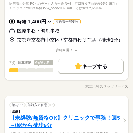
◆経験者優遇！
給与UP
医療費の計算 PCへのデータ入力作業 受付…京都市役所前徒歩1分】眼科ク
どをお願いします！ 「家の近くで働きたい」「スキマ時間を生
続きを読む
◆フリーター歓迎！
リニックでの医療事務 kkw_bcov2106 長期」とは派遣先の業務…
日曜 祝日
休日・休暇
かしたい」 など、あなたの希望を教えて下さいね◎
◆主婦・主夫歓迎！
【四条駅】クリニックで外来クラーク／資格なくても、現場で
基本特徴
培った「腕」は本物／週4日以上勤務可◎週3日以内勤務可◎
※週3日～5日
20代活躍
30代活躍
40代活躍
50代活躍
60代歓迎
続きを読む
1,400円～
応募資格
時給
交通費一部支給
※シフト制です♪
時給 1,400円～
給与
募集条件
◆ブランクOK！
医療事務・調剤事務
詳しい募集要項をすべて見る
◆経験者優遇！
kkw_bcov2106
交通費
主婦・主夫
WEB登録
京都府京都市中京区 / 京都市役所前駅（徒歩1分）
◆フリーター歓迎！
働く人の待遇向上
基本特徴
給与UP
就業時間・曜日
◆主婦・主夫歓迎！
20代活躍
30代活躍
応募する
40代活躍
50代活躍
60代歓迎
詳細を開く
週4日
長期
期間・時間
職種/応募資格
お仕事の特徴
給与/時間/休日
募集条件
就業時間・曜日
交通費
主婦・主夫
WEB登録
07：45～17：00
働き方・環境
時給 1,400円～
給与
働き方・環境
応募状況
今が狙い目！
週4日
詳しい募集要項をすべて見る
キープする
07：45～13：30
続きを読む
ブランクOK
社会保険制度
資格支援
禁煙・分煙
医療事務・調剤事務
医療・介護・福祉関連
kkw_bcov2106
業界
職種
ブランクOK
社会保険制度
資格支援
禁煙・分煙
駅5分以内
【未経験&無資格OK！】 業界最大級のお仕事量だから あなたに
駅5分以内
日曜 祝日
休日・休暇
ピッタリのお仕事が見つかる★ ◇お仕事内容◇ 病院やクリニッ
応募する
株式会社スタッフサービス
長期
期間・時間
職種/応募資格
お仕事の特徴
給与/時間/休日
ク、介護施設での 事務作業をお願いします！ ▼ 具体的には ▼
※週3日～4日
＊ 医療費の計算 ＊ PCへのデータ入力作業 ＊ 受付対応 などを
【京都市役所前徒歩1分】眼科クリニックでの医療事務☆
07：45～17：00
お願いします！ 「家の近くで働きたい」「スキマ時間を生かし
続きを読む
07：45～13：30
医療事務・調剤事務
職種
たい」 など、あなたの希望を教えて下さいね◎
給与UP
年齢入力任意
?
派遣
お仕事の特徴
【未経験&無資格OK！】 業界最大級のお仕事量だから あなたに
医療・介護・福祉関連
【未経験/無資格OK】クリニックで事務！週5
応募資格
業界
日曜 祝日
休日・休暇
ピッタリのお仕事が見つかる★ ◇お仕事内容◇ 病院やクリニッ
働く人の待遇向上
ク、介護施設での 事務作業をお願いします！ ▼ 具体的には ▼
～/駅から徒歩5分
◆ブランクOK！
※週3日～4日
給与UP
＊ 医療費の計算 ＊ PCへのデータ入力作業 ＊ 受付対応 などを
◆経験者優遇！