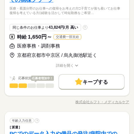
での病棟クラーク
能です こちらをご希望の場合もお気軽にご相談ください♪ ▽私
要ありません！ よく生まれたての赤ちゃんを抱いたご夫婦が幸
や やむを得ないお休みなどは、 当社がしっかりサポートします
メ！】 ■医療・看護分野のお仕事に興味がある方 ■子育てが落ち
基本特徴
生活との両立が目指せる ￣￣￣￣￣￣￣￣￣￣￣￣￣ 「家族と
続きを読む
医療・看護分野のお仕事への復帰をお考えの方□子育てが落ち着いてお仕事
せそうな表情を見られるのがやりがいと言ってるスタッフもい
続きを読む
◎ シフトによる 週4日勤務になります
着いてお仕事復帰を考えている方 ■景気に左右されない安定した
未経験OK
新卒・第二
40代活躍
50代活躍
60代歓迎
復帰を考えている方□経験を活かして時短勤務をご希望…
の時間も欲しい」 「家事の時間が足りない」など… 今の生活に
ます♪
働き方を希望される方
【産婦人科での受付スタッフ／ご案内やPC入力】残業ほぼなし
合わせた時間帯の お仕事もご紹介可能です。 面談時にぜひ教え
続きを読む
続きを読む
レア案件！！｜産婦人科での受付スタッフ★即日勤務可★定着
募集条件
てください！
休日・休暇
応募資格
率◎事務★未経験・無資格OK！
43,824円/月 高い
同じ条件のお仕事より
?
交通費
主婦・主夫
続きを読む
／ お休みは自分自身で 交渉しなくてOK！ ＼ 曜日固定のご相談
◎職歴や経験・学歴は一切不問 【こんな方には特にオスス
1,650円～
時給
交通費一部支給
時給 1,360円～
給与
や やむを得ないお休みなどは、 当社がしっかりサポートします
就業時間・曜日
メ！】 ■医療・看護分野のお仕事に興味がある方 ■子育てが落ち
詳しい募集要項をすべて見る
◎ シフトによる 週4日勤務になります
着いてお仕事復帰を考えている方 ■景気に左右されない安定した
医療事務・調剤事務
◎別途交通費規定支給
扶養内
Wワーク可
家庭都合休可
働き方を希望される方
基本特徴
◎給与前払い制度あり
京都府京都市中京区 / 烏丸御池駅近く
続きを読む
働き方・環境
続きを読む
会社規定に沿って支給
未経験OK
新卒・第二
40代活躍
50代活躍
60代歓迎
応募する
ブランクOK
社会保険制度
制服あり
禁煙・分煙
募集条件
就業時間・曜日
詳細を開く
交通費
主婦・主夫
職種/応募資格
お仕事の特徴
給与/時間/休日
働き方・環境
時給 1,360円～
給与
扶養内
Wワーク可
家庭都合休可
長期
期間・時間
詳しい募集要項をすべて見る
続きを読む
応募状況
応募者増加中！
ブランクOK
社会保険制度
制服あり
禁煙・分煙
◎別途交通費規定支給
キープする
●8：30～16：45 実働：7時間15分 休憩：1時間 残業：なし ・
医療事務・調剤事務
医療・介護・福祉関連
業界
職種
◎給与前払い制度あり
9：00～15：00 ・10：00～15：00 ・9：30～16：30 などの時短
会社規定に沿って支給
勤務もOK♪ お気軽にご相談ください！ ▽私生活との両立が目指
【具体的には…】 ■カルテ管理 ■データ入力 ■診断書や証明書の
応募する
せる ￣￣￣￣￣￣￣￣￣￣￣￣￣ 「家族との時間も欲しい」
発行 ■レセプト業務等 ※入院レセプト1年以上の経験が必要なお
株式会社ルフト・メディカルケア
「家事の時間が足りない」など… 今の生活に合わせた時間帯の
職種/応募資格
続きを読む
お仕事の特徴
給与/時間/休日
仕事です。 ブランク期間は不問です。 数年前に建て替え済みの
長期
期間・時間
お仕事もご紹介可能です。 面談時にぜひ教えてください！
とてもきれいな産婦人科病院です♪ 20代～50代の女性職員が幅
【カルテ管理や診断書・証明書の発行／産婦人科での病棟クラ
広く在籍しております。
続きを読む
ーク】残業ほぼなし｜ブランクある方も歓迎｜入院レセプト1年
●8：30～16：45 実働：7時間15分 休憩：1時間 残業：なし ・
医療事務・調剤事務
職種
年齢入力任意
以上の経験を活かせる産婦人科の病棟クラーク/時間の融通も利
?
休日・休暇
9：00～15：00 ・10：00～15：00 ・9：30～16：30 などの時短
くので安定の働きやすさ♪
派遣
勤務もOK♪ お気軽にご相談ください！ ▽私生活との両立が目指
【具体的には…】 ■カルテ管理 ■データ入力 ■診断書や証明書の
／ お休みは自分自身で 交渉しなくてOK！ ＼ 当社がしっかりサ
医療・介護・福祉関連
PCでのデータ入力や備品の発注/病院内での
応募資格
業界
せる ￣￣￣￣￣￣￣￣￣￣￣￣￣ 「家族との時間も欲しい」