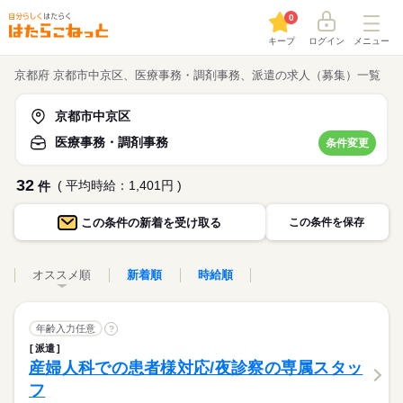
0
キープ
ログイン
メニュー
京都府 京都市中京区、医療事務・調剤事務、派遣の求人（募集）一覧
京都市中京区
医療事務・調剤事務
条件変更
32
( 平均時給：1,401円 )
件
この条件の
新着を受け取る
この条件を保存
オススメ順
新着順
時給順
年齢入力任意
?
派遣
産婦人科での患者様対応/夜診察の専属スタッ
フ