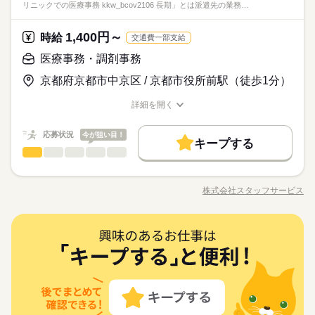
※日祝休み
リニックでの医療事務 kkw_bcov2106 長期」とは派遣先の業務…
たい」 など、あなたの希望を教えて下さいね◎
◆フリーター歓迎！
【病院での受付】中京区★予約受付/複数名募集/駅チカ/#履歴書
基本特徴
◆主婦・主夫歓迎！
不要/未経験歓迎♪#未経験OK/資格不問
未経験OK
20代活躍
30代活躍
40代活躍
50代活躍
続きを読む
1,400円～
応募資格
時給
交通費一部支給
募集条件
◆ブランクOK！
医療事務・調剤事務
時給 1,400円～
給与
◆経験者優遇！
交通費
主婦・主夫
WEB登録
詳しい募集要項をすべて見る
京都府京都市中京区 / 京都市役所前駅（徒歩1分）
◆未経験可！
働く人の待遇向上
基本特徴
kkw_bcov2106
給与UP
就業時間・曜日
◆フリーター歓迎！
未経験OK
20代活躍
30代活躍
40代活躍
50代活躍
詳細を開く
◆主婦・主夫歓迎！
残業なし
週4日
職種/応募資格
お仕事の特徴
給与/時間/休日
応募する
募集条件
就業時間・曜日
交通費
主婦・主夫
WEB登録
長期
期間・時間
働き方・環境
働き方・環境
応募状況
今が狙い目！
残業なし
週4日
キープする
08：30～16：30
続きを読む
時給 1,400円～
給与
ブランクOK
社会保険制度
資格支援
禁煙・分煙
医療事務・調剤事務
医療・介護・福祉関連
業界
職種
ブランクOK
社会保険制度
資格支援
詳しい募集要項をすべて見る
禁煙・分煙
08：30～15：00
kkw_bcov2106
土日出勤は月2～4回/早出勤務の場合は（8：00～）
駅5分以内
【未経験&無資格OK！】 業界最大級のお仕事量だから あなたに
駅5分以内
ピッタリのお仕事が見つかる★ ◇お仕事内容◇ 病院やクリニッ
株式会社スタッフサービス
職種/応募資格
お仕事の特徴
給与/時間/休日
ク、介護施設での 事務作業をお願いします！ ▼ 具体的には ▼
応募する
長期
期間・時間
祝日
休日・休暇
＊ 医療費の計算 ＊ PCへのデータ入力作業 ＊ 受付対応 などを
【京都市役所前徒歩1分】眼科クリニックでの医療事務☆
お願いします！ 「家の近くで働きたい」「スキマ時間を生かし
続きを読む
08：30～16：30
※週5日～5日
医療事務・調剤事務
職種
たい」 など、あなたの希望を教えて下さいね◎
08：30～15：00
土日出勤は月2～4回/早出勤務の場合は（8：00～）
お仕事の特徴
【未経験&無資格OK！】 業界最大級のお仕事量だから あなたに
医療・介護・福祉関連
応募資格
業界
ピッタリのお仕事が見つかる★ ◇お仕事内容◇ 病院やクリニッ
働く人の待遇向上
ク、介護施設での 事務作業をお願いします！ ▼ 具体的には ▼
◆ブランクOK！
給与UP
祝日
休日・休暇
＊ 医療費の計算 ＊ PCへのデータ入力作業 ＊ 受付対応 などを
◆経験者優遇！
お願いします！ 「家の近くで働きたい」「スキマ時間を生かし
続きを読む
◆未経験可！
基本特徴
※週5日～5日