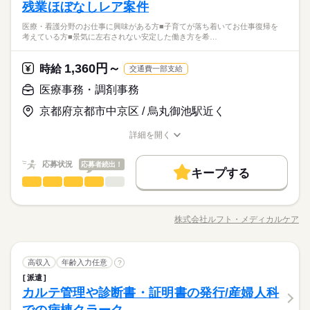
お仕事の特徴
・請求業務 ・電話対応 など 病院やクリニックでの勤務経験は必
残業ほぼなしレア案件
事務や医療業界での勤務経験は必要ありません 医療業界未経験
要ありません！ よく生まれたての赤ちゃんを抱いたご夫婦が幸
の方もお気軽にご応募ください♪ ＜こんな方におすすめ＞ ・人
基本特徴
医療・看護分野のお仕事に興味がある方■子育てが落ち着いてお仕事復帰を
せそうな表情を見られるのがやりがいと言ってるスタッフもい
続きを読む
と接するお仕事が好きな方 ・体を動かすことが好きな方 ・安定
未経験OK
新卒・第二
40代活躍
50代活躍
60代歓迎
考えている方■景気に左右されない安定した働き方を希…
ます♪
した業界で働きたい方 ・医療機関でのお仕事に興味がある方
【産婦人科での患者様対応／夜診察の専属スタッフ】未経験OK
続きを読む
月・火・木・金曜日の週4日勤務/患者様受付終了の19時に退勤も
募集条件
1,360円～
応募資格
時給
交通費一部支給
OK/勤務時間の融通利きます◎
交通費
主婦・主夫
続きを読む
事務や医療業界での勤務経験は必要ありません 医療業界未経験
医療事務・調剤事務
時給 1,450円～
給与
就業時間・曜日
の方もお気軽にご応募ください♪ ＜こんな方におすすめ＞ ・人
詳しい募集要項をすべて見る
京都府京都市中京区 / 烏丸御池駅近く
と接するお仕事が好きな方 ・体を動かすことが好きな方 ・安定
◎別途交通費規定支給
家庭都合休可
した業界で働きたい方 ・医療機関でのお仕事に興味がある方
基本特徴
◎給与前払い制度あり
詳細を開く
働き方・環境
続きを読む
会社規定に沿って支給
未経験OK
新卒・第二
40代活躍
50代活躍
60代歓迎
職種/応募資格
お仕事の特徴
給与/時間/休日
応募する
ブランクOK
社会保険制度
制服あり
禁煙・分煙
募集条件
就業時間・曜日
交通費
主婦・主夫
応募状況
応募者続出！
キープする
働き方・環境
時給 1,450円～
給与
家庭都合休可
長期
期間・時間
医療事務・調剤事務
医療・介護・福祉関連
業界
職種
詳しい募集要項をすべて見る
続きを読む
ブランクOK
社会保険制度
制服あり
禁煙・分煙
◎別途交通費規定支給
■16：30～20：30 実働：4時間（休憩：なし） 17：00～19：00
＼数年前に建て替え済みのとても綺麗で高級感ある院内です／
◎給与前払い制度あり
や 16：30～19：00までなどの短時間勤務も相談OK ※実際に短
【こんなお仕事をお任せします】 ・患者様の受付対応、ご案内
会社規定に沿って支給
株式会社ルフト・メディカルケア
時間で働いている方もいます 最長で16：00～20：30の勤務が可
職種/応募資格
お仕事の特徴
給与/時間/休日
・請求業務 ・電話対応 など 病院やクリニックでの勤務経験は必
応募する
能です こちらをご希望の場合もお気軽にご相談ください♪ ▽私
要ありません！ よく生まれたての赤ちゃんを抱いたご夫婦が幸
【産婦人科での受付スタッフ／ご案内やPC入力】残業ほぼなし
生活との両立が目指せる ￣￣￣￣￣￣￣￣￣￣￣￣￣ 「家族と
続きを読む
せそうな表情を見られるのがやりがいと言ってるスタッフもい
続きを読む
レア案件！！｜産婦人科での受付スタッフ★即日勤務可★定着
長期
期間・時間
の時間も欲しい」 「家事の時間が足りない」など… 今の生活に
医療事務・調剤事務
職種
ます♪
高収入
年齢入力任意
率◎事務★未経験・無資格OK！
?
合わせた時間帯の お仕事もご紹介可能です。 面談時にぜひ教え
■16：30～20：30 実働：4時間（休憩：なし） 17：00～19：00
派遣
＼数年前に建て替え済みのとても綺麗で高級感ある院内です／
てください！
休日・休暇
医療・介護・福祉関連
カルテ管理や診断書・証明書の発行/産婦人科
や 16：30～19：00までなどの短時間勤務も相談OK ※実際に短
応募資格
業界
【こんなお仕事をお任せします】 ・患者様の受付対応、ご案内
時間で働いている方もいます 最長で16：00～20：30の勤務が可
お仕事の特徴
・請求業務 ・電話対応 など 病院やクリニックでの勤務経験は必
／ お休みは自分自身で 交渉しなくてOK！ ＼ 曜日固定のご相談
◎職歴や経験・学歴は一切不問 【こんな方には特にオスス