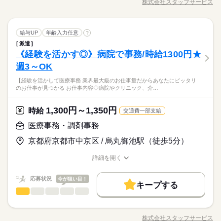
株式会社スタッフサービス
職種/応募資格
お仕事の特徴
給与/時間/休日
ク、介護施設での 事務作業をお願いします！ ▼ 具体的には ▼
＊ 医療費の計算 ＊ PCへのデータ入力作業 ＊ 受付対応 などを
【烏丸駅】クリニックで医療事務／「誰かの役に立ちたい」を
お願いします！ 「家の近くで働きたい」「スキマ時間を生かし
続きを読む
応援します／選べる勤務シフト◎シフト調整可◎週4日以上勤務
医療事務・調剤事務
職種
たい」 など、あなたの希望を教えて下さいね◎
給与UP
年齢入力任意
可◎
?
派遣
【未経験&無資格OK！】 業界最大級のお仕事量だから あなたに
医療・介護・福祉関連
《経験を活かす◎》病院で事務/時給1300円★
応募資格
業界
ピッタリのお仕事が見つかる★ ◇お仕事内容◇ 病院やクリニッ
お仕事の特徴
ク、介護施設での 事務作業をお願いします！ ▼ 具体的には ▼
週3～OK
◆ブランクOK！
＊ 医療費の計算 ＊ PCへのデータ入力作業 ＊ 受付対応 などを
◆経験者優遇！
働く人の待遇向上
【経験を活かして医療事務 業界最大級のお仕事量だからあなたにピッタリ
お願いします！ 「家の近くで働きたい」「スキマ時間を生かし
続きを読む
◆未経験可！
給与UP
のお仕事が見つかる お仕事内容◇病院やクリニック、介…
たい」 など、あなたの希望を教えて下さいね◎
◆フリーター歓迎！
【烏丸駅】クリニックで医療事務／「誰かの役に立ちたい」を
◆主婦・主夫歓迎！
応援します／選べる勤務シフト◎シフト調整可◎週4日以上勤務
基本特徴
1,300円～1,350円
応募資格
時給
交通費一部支給
可◎
未経験OK
20代活躍
30代活躍
50代活躍
続きを読む
◆ブランクOK！
医療事務・調剤事務
時給 1,400円～1,500円
給与
募集条件
◆経験者優遇！
詳しい募集要項をすべて見る
京都府京都市中京区 / 烏丸御池駅（徒歩5分）
◆未経験可！
kkw_bcov2106
交通費
主婦・主夫
WEB登録
◆フリーター歓迎！
働く人の待遇向上
基本特徴
給与UP
詳細を開く
就業時間・曜日
◆主婦・主夫歓迎！
募集条件
職種/応募資格
お仕事の特徴
給与/時間/休日
未経験OK
20代活躍
応募する
30代活躍
50代活躍
週4日
シフト勤務
長期
期間・時間
就業時間・曜日
交通費
主婦・主夫
WEB登録
応募状況
今が狙い目！
キープする
08：30～17：30
働き方・環境
時給 1,400円～1,500円
給与
働き方・環境
週4日
シフト勤務
医療事務・調剤事務
医療・介護・福祉関連
業界
職種
詳しい募集要項をすべて見る
続きを読む
ブランクOK
社会保険制度
資格支援
制服あり
kkw_bcov2106
ブランクOK
社会保険制度
資格支援
制服あり
【経験を活かして医療事務★】 業界最大級のお仕事量だから あ
禁煙・分煙
駅5分以内
日曜 祝日
休日・休暇
なたにピッタリのお仕事が見つかる★ ◇お仕事内容◇ 病院やク
禁煙・分煙
駅5分以内
株式会社スタッフサービス