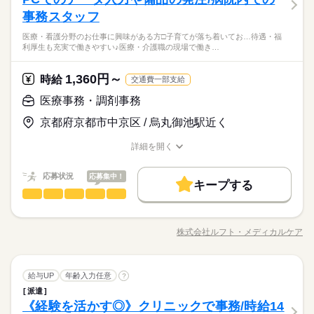
発行 ■レセプト業務等 ※入院レセプト1年以上の経験が必要なお
ポートします◎ シフトによる ・週3日から相談OK ※扶養内・W
「家事の時間が足りない」など… 今の生活に合わせた時間帯の
続きを読む
仕事です。 ブランク期間は不問です。 数年前に建て替え済みの
事務スタッフ
ワークも可能ですのでお気軽にご相談ください。
【経験】1年以上の入院事務経験 【資格】不問 ■ブランクのある
お仕事の特徴
お仕事もご紹介可能です。 面談時にぜひ教えてください！
とてもきれいな産婦人科病院です♪ 20代～50代の女性職員が幅
方のブランク期間は不問です ■20代～50代の女性職員が幅広く
医療・看護分野のお仕事に興味がある方□子育てが落ち着いてお…待遇・福
広く在籍しております。
続きを読む
続きを読む
在籍しております こんな方はぜひ！ □医療・看護分野のお仕事
働く人の待遇向上
利厚生も充実で働きやすい♪医療・介護職の現場で働き…
休日・休暇
への復帰をお考えの方 □子育てが落ち着いてお仕事復帰を考えて
【カルテ管理や診断書・証明書の発行／産婦人科での病棟クラ
高収入
いる方 □経験を活かして時短勤務をご希望の方
続きを読む
ーク】残業ほぼなし｜ブランクある方も歓迎｜入院レセプト1年
／ お休みは自分自身で 交渉しなくてOK！ ＼ 当社がしっかりサ
1,360円～
応募資格
時給
交通費一部支給
以上の経験を活かせる産婦人科の病棟クラーク/時間の融通も利
基本特徴
ポートします◎ シフトによる ・週3日から相談OK ※扶養内・W
くので安定の働きやすさ♪
ワークも可能ですのでお気軽にご相談ください。
【経験】1年以上の入院事務経験 【資格】不問 ■ブランクのある
未経験OK
新卒・第二
40代活躍
50代活躍
60代歓迎
医療事務・調剤事務
続きを読む
時給 1,650円～
給与
方のブランク期間は不問です ■20代～50代の女性職員が幅広く
詳しい募集要項をすべて見る
募集条件
京都府京都市中京区 / 烏丸御池駅近く
続きを読む
在籍しております こんな方はぜひ！ □医療・看護分野のお仕事
◎別途交通費規定支給
への復帰をお考えの方 □子育てが落ち着いてお仕事復帰を考えて
◎給与前払い制度あり
交通費
主婦・主夫
詳細を開く
いる方 □経験を活かして時短勤務をご希望の方
続きを読む
働く人の待遇向上
基本特徴
会社規定に沿って支給
高収入
職種/応募資格
お仕事の特徴
給与/時間/休日
応募する
就業時間・曜日
未経験OK
新卒・第二
40代活躍
50代活躍
60代歓迎
応募状況
家庭都合休可
応募集中！
キープする
募集条件
就業時間・曜日
交通費
主婦・主夫
時給 1,650円～
給与
長期
期間・時間
医療事務・調剤事務
医療・介護・福祉関連
業界
職種
詳しい募集要項をすべて見る
働き方・環境
働き方・環境
家庭都合休可
◎別途交通費規定支給
●8：30～16：45 実働：7時間15分 休憩：1時間 残業：なし ・
続きを読む
≪具体的には…≫ ●入院の手続き対応 ●PCでのデータ入力 ●電
ブランクOK
社会保険制度
制服あり
禁煙・分煙
◎給与前払い制度あり
ブランクOK
社会保険制度
制服あり
禁煙・分煙
9：00～14：00 ・10：00～15：00 ・9：30～16：30 などの時短
話応対や内線対応 ●物品の管理や受発注など ◎未経験＆無資格
会社規定に沿って支給
株式会社ルフト・メディカルケア
勤務もOK♪ お気軽にご相談ください！ ▽私生活との両立が目指
職種/応募資格
お仕事の特徴
給与/時間/休日
からスタートできるお仕事です。 もちろんブランクのある方も
応募する
せる ￣￣￣￣￣￣￣￣￣￣￣￣￣ 「家族との時間も欲しい」
歓迎です♪ ◎入職前にしっかりと具体的なお仕事内容や病院の雰
【PCでのデータ入力や備品の発注／病院内での事務スタッフ】
「家事の時間が足りない」など… 今の生活に合わせた時間帯の
続きを読む
囲気をお伝えいたしますのでご安心くださいね。
続きを読む
残業ほぼなし｜ブランクある方も歓迎｜無資格・未経験でも一
長期
期間・時間
お仕事もご紹介可能です。 面談時にぜひ教えてください！
医療事務・調剤事務
職種
給与UP
年齢入力任意
切問題なし｜人気の職種＆時短勤務も可能で働きやすい！
?
●8：30～16：45 実働：7時間15分 休憩：1時間 残業：なし ・
派遣
≪具体的には…≫ ●入院の手続き対応 ●PCでのデータ入力 ●電
休日・休暇
医療・介護・福祉関連
《経験を活かす◎》クリニックで事務/時給14
9：00～14：00 ・10：00～15：00 ・9：30～16：30 などの時短
応募資格
業界
話応対や内線対応 ●物品の管理や受発注など ◎未経験＆無資格