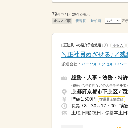
79
件中 / 1～20件を表示
表
オススメ順
新着順
時給順
[ 正社員への紹介予定派遣 ]
高収入
?
＼正社員めざせる♪／残
派遣会社：
パーソルエクセルHRパ
総務・人事・法務・特許
採用や労務管理などの人事事務◆求人
京都府京都市下京区 / 
時給1,500円
交通費全額支給
長期 / 8：30～17：00
土曜 日曜 祝日 / ◎基本土