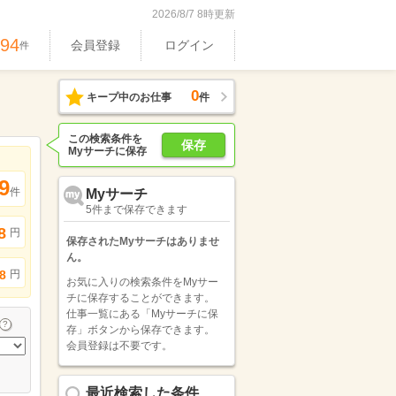
2026/8/7 8時更新
694
会員登録
ログイン
件
0
キープ中のお仕事
件
この検索条件を
保存
Myサーチに保存
9
件
Myサーチ
5件まで保存できます
8
円
保存されたMyサーチはありませ
ん。
円
8
お気に入りの検索条件をMyサー
チに保存することができます。
仕事一覧にある「Myサーチに保
存」ボタンから保存できます。
会員登録は不要です。
最近検索した条件