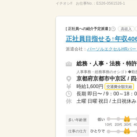
イチオシ!!
お仕事No.：
ES26-0561526-1
[ 正社員への紹介予定派遣 ]
高収入
?
正社員目指せる↑年収40
派遣会社：
パーソルエクセルHRパ
総務・人事・法務・特許
人事事務・総務事務のオシゴト◆勤怠
京都府京都市中京区 / 
時給1,600円
交通費全額支給
土曜 日曜 祝日 / 土日祝休み
多い年齢層
仕事の仕方