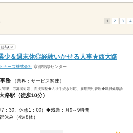
1
2
3
4
示
給与UP
業少＆週末休◎経験いかせる人事★西大路
ートナーズ株式会社
京都登録センター
事務
（業界：サービス関連）
管理、応募者対応、面接調整◆入社手続き対応、雇用契約管理◆職員健康診...
西大路駅（徒歩10分）
（実働7：30、休憩1：00）◆残業：月9～9時間
日祝休み（4週8休）