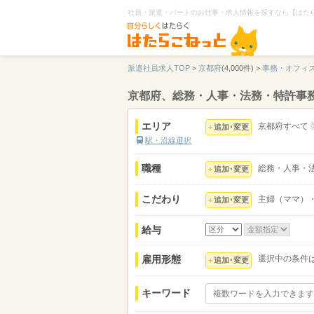
社員・派遣・パートのお仕事・求人情報を探すなら【はた
派遣社員求人TOP
>
京都府
(4,000件) >
事務・オフィ
京都府、総務・人事・法務・特許事
エリア
京都府すべて
追加･変更
駅・沿線選択
職種
総務・人事・
追加･変更
こだわり
主婦（ママ）
追加･変更
給与
雇用形態
選択中の条件
追加･変更
キーワード