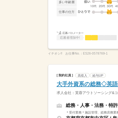
多い年齢層
仕事の仕方
応募バロメーター
応募者増加中!
イチオシ!!
お仕事No.：
ES26-0578769-1
[ 契約社員 ]
高収入
給与UP
大手外資系の総務◇英語
求人会社：芙蓉アウトソーシング&
総務・人事・法務・特許
＊受付業務＊施設管理、総務庶務業務