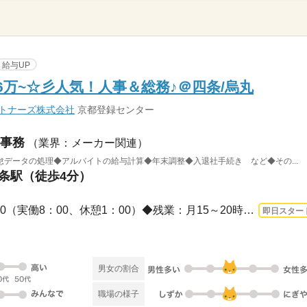
給与UP
6万~☆彡人気！人事＆総務♪＠四条/烏丸
ートナーズ株式会社
京都登録センター
事務
（業界：メーカー関連）
データの処理◆アルバイトの給与計算◆年末調整◆入退社手続き など◆その...
四条駅（徒歩4分）
長期 即日〜 / 9：00～18：00（実働8：00、休憩1：00）◆残業：月15～20時間◆※月末月初...
即日スター
男女の割合
職場の様子