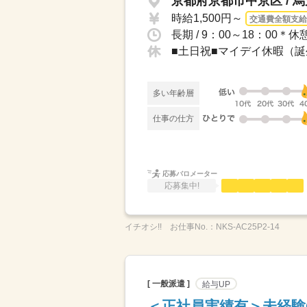
京都府京都市中京区 / 
時給1,500円～
交通費全額支給
長期 / 9：00～18：00
■土日祝■マイデイ休暇（
多い年齢層
仕事の仕方
応募バロメーター
応募集中!
イチオシ!!
お仕事No.：
NKS-AC25P2-14
[ 一般派遣 ]
給与UP
＜正社員実績有＞未経験