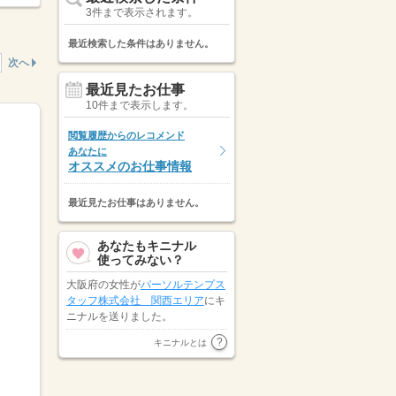
3件まで表示されます。
最近検索した条件はありません。
次へ
最近見たお仕事
10件まで表示します。
閲覧履歴からのレコメンド
あなたに
オススメのお仕事情報
最近見たお仕事はありません。
あなたもキニナル
使ってみない？
大阪府の女性が
パーソルテンプス
タッフ株式会社 関西エリア
にキ
ニナルを送りました。
大阪府の女性が
株式会社アックス
キニナルとは
にキニナルを送りました。