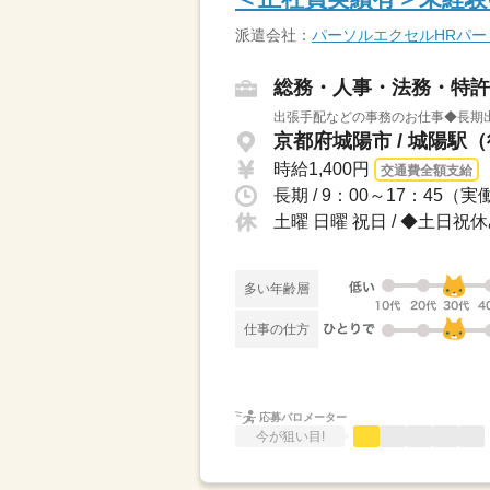
派遣会社：
パーソルエクセルHRパ
総務・人事・法務・特許
出張手配などの事務のお仕事◆長期出
京都府城陽市 / 城陽駅（
時給1,400円
交通費全額支給
長期 / 9：00～17：45
土曜 日曜 祝日 / ◆土日祝
多い年齢層
仕事の仕方
応募バロメーター
今が狙い目!