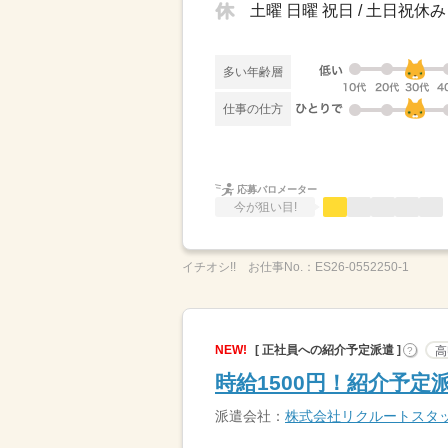
土曜 日曜 祝日 / 土日祝休み
多い年齢層
仕事の仕方
応募バロメーター
今が狙い目!
イチオシ!!
お仕事No.：
ES26-0552250-1
NEW!
[ 正社員への紹介予定派遣 ]
高
?
時給1500円！紹介予
派遣会社：
株式会社リクルートスタ