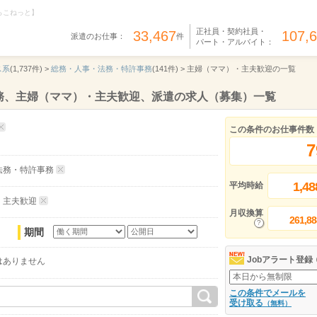
らこねっと】
正社員・契約社員・
33,467
107,
派遣のお仕事：
件
パート・アルバイト：
ス系
(1,737件) >
総務・人事・法務・特許事務
(141件) >
主婦（ママ）・主夫歓迎の一覧
務、主婦（ママ）・主夫歓迎、派遣の求人（募集）一覧
この条件のお仕事件数
7
法務・特許事務
1,48
平均時給
・主夫歓迎
月収換算
261,88
期間
Jobアラート登録
はありません
この条件でメールを
受け取る
（無料）