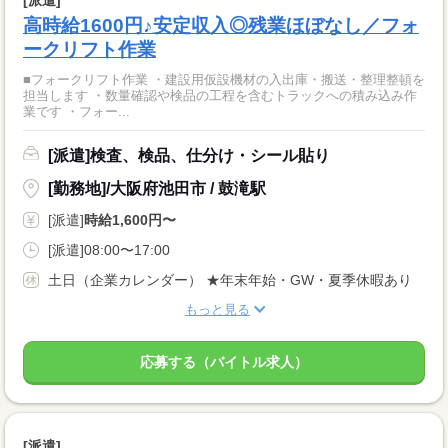
高時給1600円♪安定収入◎残業ほぼなし／フォ
ークリフト作業
■フォークリフト作業 ・建設用仮設機材の入出庫・搬送・整理整頓を
担当します ・数量確認や検品の工程を含むトラックへの積み込み作
業です ・フォー...
[派遣]検査、検品、仕分け・シール貼り
[勤務地]/大阪府池田市 / 鼓滝駅
[派遣]
時給1,600円〜
[派遣]08:00〜17:00
土日（企業カレンダー） ★年末年始・GW・夏季休暇あり
もっと見る
応募する（バイトル求人）
[派遣]