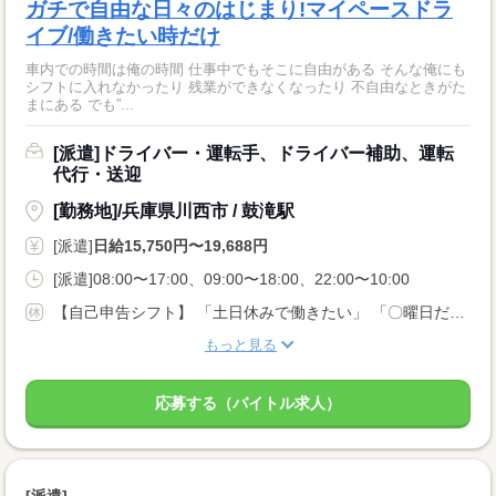
ガチで自由な日々のはじまり!マイペースドラ
イブ/働きたい時だけ
車内での時間は俺の時間 仕事中でもそこに自由がある そんな俺にも
シフトに入れなかったり 残業ができなくなったり 不自由なときがた
まにある でも”...
[派遣]ドライバー・運転手、ドライバー補助、運転
代行・送迎
[勤務地]/兵庫県川西市 / 鼓滝駅
[派遣]
日給15,750円〜19,688円
[派遣]08:00〜17:00、09:00〜18:00、22:00〜10:00
【自己申告シフト】 「土日休みで働きたい」 「〇曜日だけ働きたい」 働きたい日は事前に選べます。 お休み希望の曜日・時間についても 面談の際に教えてくださいね。 ※こちらは中型以上のお仕事の例です
もっと見る
応募する（バイトル求人）
[派遣]