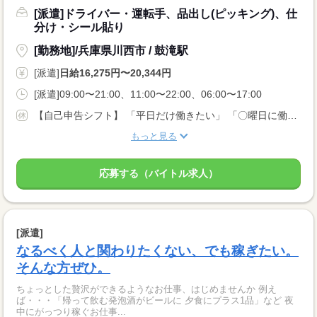
[派遣]ドライバー・運転手、品出し(ピッキング)、仕
分け・シール貼り
[勤務地]/兵庫県川西市 / 鼓滝駅
[派遣]
日給16,275円〜20,344円
[派遣]09:00〜21:00、11:00〜22:00、06:00〜17:00
【自己申告シフト】 「平日だけ働きたい」 「〇曜日に働きたい」 など、働き方は自分で選べます。 曜日・時間についてのご希望も 面談の際に教えてくださいね ※こちらは中型8t限定免許以上のお仕事の例です
もっと見る
応募する（バイトル求人）
[派遣]
なるべく人と関わりたくない、でも稼ぎたい。
そんな方ぜひ。
ちょっとした贅沢ができるようなお仕事、はじめませんか 例え
ば・・・「帰って飲む発泡酒がビールに 夕食にプラス1品」など 夜
中にがっつり稼ぐお仕事...