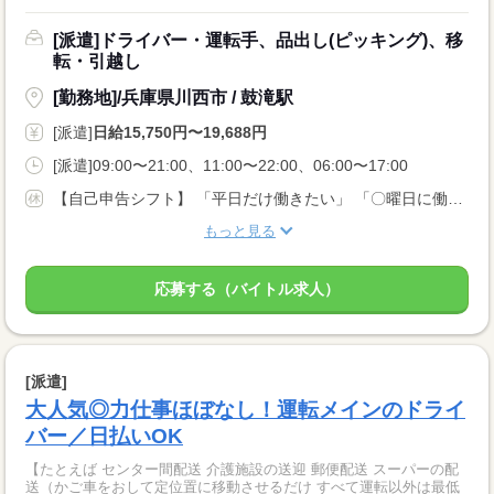
[派遣]ドライバー・運転手、品出し(ピッキング)、移
転・引越し
[勤務地]/兵庫県川西市 / 鼓滝駅
[派遣]
日給15,750円〜19,688円
[派遣]09:00〜21:00、11:00〜22:00、06:00〜17:00
【自己申告シフト】 「平日だけ働きたい」 「〇曜日に働きたい」 など、働き方は自分で選べます。 曜日・時間についてのご希望も 面談の際に教えてくださいね。 ※こちらは中型以上のお仕事の例です
もっと見る
応募する（バイトル求人）
[派遣]
大人気◎力仕事ほぼなし！運転メインのドライ
バー／日払いOK
【たとえば センター間配送 介護施設の送迎 郵便配送 スーパーの配
送（かご車をおして定位置に移動させるだけ すべて運転以外は最低