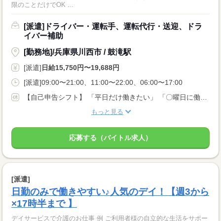
限のことだけでOK ...
[派遣]ドライバー・運転手、運転代行・送迎、ドラ
イバー補助
[勤務地]/兵庫県川西市 / 鼓滝駅
[派遣]
日給15,750円〜19,688円
[派遣]09:00〜21:00、11:00〜22:00、06:00〜17:00
【自己申告シフト】 「平日だけ働きたい」 「〇曜日に働きたい」 など、働き方は自分で選べます。 曜日・時間についてのご希望も 面談の際に教えてくださいね。 ※こちらは中型以上のお仕事の例です
もっと見る
応募する（バイトル求人）
[派遣]
日勤のみで働きやすい♪人気のデイ！【週3から
×17時半まで 】
デイサービスで介護のお仕事 例 ご利用者様の自立的な生活をサポー