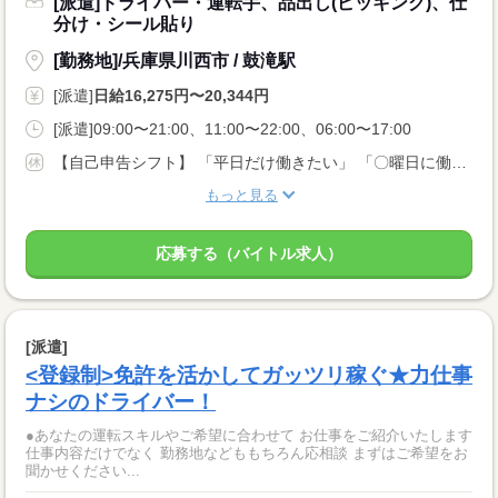
[派遣]ドライバー・運転手、品出し(ピッキング)、仕
分け・シール貼り
[勤務地]/兵庫県川西市 / 鼓滝駅
[派遣]
日給16,275円〜20,344円
[派遣]09:00〜21:00、11:00〜22:00、06:00〜17:00
【自己申告シフト】 「平日だけ働きたい」 「〇曜日に働きたい」 など、働き方は自分で選べます。 曜日・時間についてのご希望も 面談の際に教えてくださいね ※こちらは8t限定中型免許以上のお仕事の例です
もっと見る
応募する（バイトル求人）
[派遣]
<登録制>免許を活かしてガッツリ稼ぐ★力仕事
ナシのドライバー！
●あなたの運転スキルやご希望に合わせて お仕事をご紹介いたします
仕事内容だけでなく 勤務地などももちろん応相談 まずはご希望をお
聞かせください...