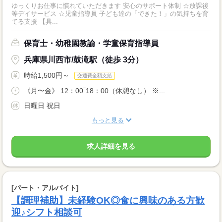
ゆっくりお仕事に慣れていただきます 安心のサポート体制 ☆放課後
等デイサービス ☆児童指導員 子ども達の「できた！」の気持ちを育
てる支援 【具...
保育士・幼稚園教諭・学童保育指導員
兵庫県川西市/鼓滝駅（徒歩 3分）
時給1,500円～
交通費全額支給
《月〜金》 12：00‾18：00（休憩なし） ※...
日曜日 祝日
もっと見る
求人詳細を見る
[パート・アルバイト]
【調理補助】未経験OK◎食に興味のある方歓
迎♪シフト相談可