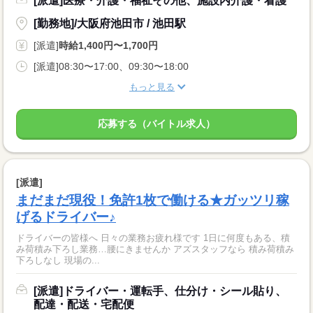
[派遣]医療・介護・福祉その他、施設内介護・看護
[勤務地]/大阪府池田市 / 池田駅
[派遣]
時給1,400円〜1,700円
[派遣]08:30〜17:00、09:30〜18:00
もっと見る
応募する（バイトル求人）
[派遣]
まだまだ現役！免許1枚で働ける★ガッツリ稼
げるドライバー♪
ドライバーの皆様へ 日々の業務お疲れ様です 1日に何度もある、積
み荷積み下ろし業務…腰にきませんか アズスタッフなら 積み荷積み
下ろしなし 現場の...
[派遣]ドライバー・運転手、仕分け・シール貼り、
配達・配送・宅配便