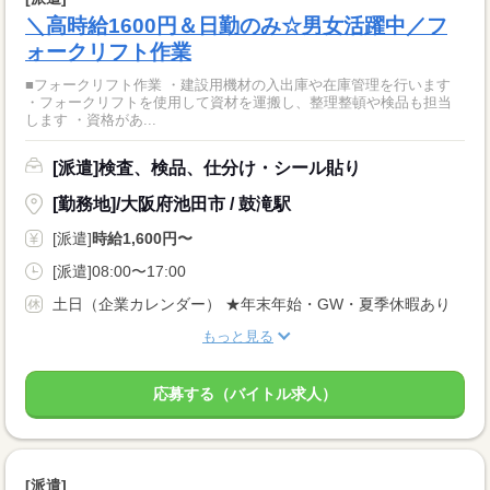
＼高時給1600円＆日勤のみ☆男女活躍中／フ
ォークリフト作業
■フォークリフト作業 ・建設用機材の入出庫や在庫管理を行います
・フォークリフトを使用して資材を運搬し、整理整頓や検品も担当
します ・資格があ...
[派遣]検査、検品、仕分け・シール貼り
[勤務地]/大阪府池田市 / 鼓滝駅
[派遣]
時給1,600円〜
[派遣]08:00〜17:00
土日（企業カレンダー） ★年末年始・GW・夏季休暇あり
もっと見る
応募する（バイトル求人）
[派遣]