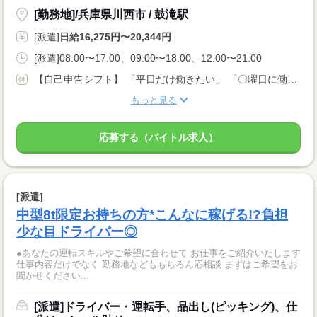
[勤務地]/兵庫県川西市 / 鼓滝駅
[派遣]
日給16,275円〜20,344円
[派遣]08:00〜17:00、09:00〜18:00、12:00〜21:00
【自己申告シフト】 「平日だけ働きたい」 「〇曜日に働きたい」 など、働き方は自分で選べます。 曜日・時間についてのご希望も 面談の際に教えてくださいね。 ※こちらは中型以上のお仕事の例です
もっと見る
応募する（バイトル求人）
[派遣]
中型8t限定お持ちの方*こんなに稼げる!?負担
少な目ドライバー◎
●あなたの運転スキルやご希望に合わせて お仕事をご紹介いたします
仕事内容だけでなく 勤務地などももちろん応相談 まずはご希望をお
聞かせください...
[派遣]ドライバー・運転手、品出し(ピッキング)、仕