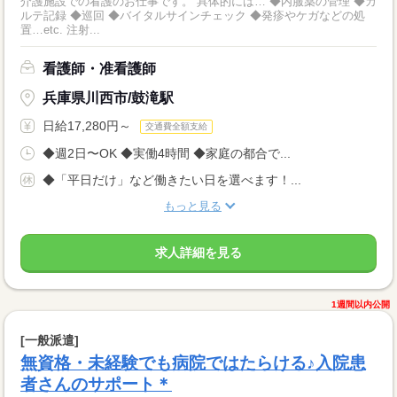
介護施設での看護のお仕事です。 具体的には… ◆内服薬の管理 ◆カ
ルテ記録 ◆巡回 ◆バイタルサインチェック ◆発疹やケガなどの処
置…etc. 注射...
看護師・准看護師
兵庫県川西市/鼓滝駅
日給17,280円～
交通費全額支給
◆週2日〜OK ◆実働4時間 ◆家庭の都合で...
◆「平日だけ」など働きたい日を選べます！...
もっと見る
求人詳細を見る
1週間以内公開
[一般派遣]
無資格・未経験でも病院ではたらける♪入院患
者さんのサポート＊