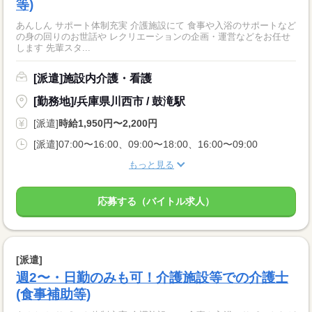
等)
あんしん サポート体制充実 介護施設にて 食事や入浴のサポートなど
の身の回りのお世話や レクリエーションの企画・運営などをお任せ
します 先輩スタ...
[派遣]施設内介護・看護
[勤務地]/兵庫県川西市 / 鼓滝駅
[派遣]
時給1,950円〜2,200円
[派遣]07:00〜16:00、09:00〜18:00、16:00〜09:00
もっと見る
応募する（バイトル求人）
[派遣]
週2〜・日勤のみも可！介護施設等での介護士
(食事補助等)