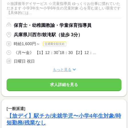
☆放課後等デイサービス ☆児童指導員 ゆっくりお仕事に慣れていた
だきます 小学3年生〜小学6年生の児童対象 心を育む楽しい環境です
【具体的には...
保育士・幼稚園教諭・学童保育指導員
兵庫県川西市/鼓滝駅（徒歩 3分）
時給1,600円～
交通費全額支給
《月〜金》 【1】12：30‾18：30 【2】12：...
日曜日 祝日
もっと見る
求人詳細を見る
[一般派遣]
【放デイ】駅チカ/未就学児〜小学4年生対象/時
短勤務/残業なし