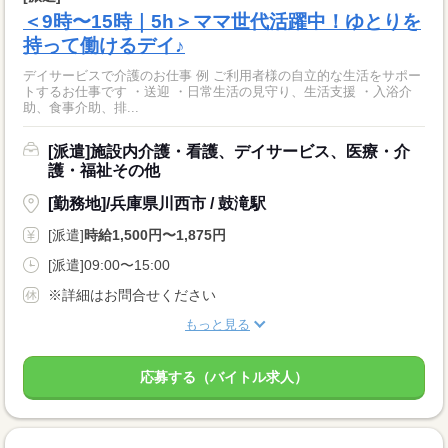
＜9時〜15時｜5h＞ママ世代活躍中！ゆとりを
持って働けるデイ♪
デイサービスで介護のお仕事 例 ご利用者様の自立的な生活をサポー
トするお仕事です ・送迎 ・日常生活の見守り、生活支援 ・入浴介
助、食事介助、排...
[派遣]施設内介護・看護、デイサービス、医療・介
護・福祉その他
[勤務地]/兵庫県川西市 / 鼓滝駅
[派遣]
時給1,500円〜1,875円
[派遣]09:00〜15:00
※詳細はお問合せください
もっと見る
応募する（バイトル求人）