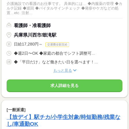
介護施設での看護のお仕事です。 具体的には… ◆内服薬の管理 ◆カ
ルテ記録 ◆巡回 ◆バイタルサインチェック ◆発疹やケガなどの処
置…etc. 注射...
看護師・准看護師
兵庫県川西市/鼓滝駅
日給17,280円～
交通費全額支給
◆週2日〜OK ◆家庭の都合でシフト調整可...
◆「平日だけ」など働きたい日を選べます！...
もっと見る
求人詳細を見る
[一般派遣]
【放デイ】駅チカ/小学生対象/時短勤務/残業な
し/車通勤OK