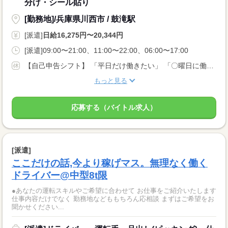
分け・シール貼り
[勤務地]/兵庫県川西市 / 鼓滝駅
[派遣]
日給16,275円〜20,344円
[派遣]09:00〜21:00、11:00〜22:00、06:00〜17:00
【自己申告シフト】 「平日だけ働きたい」 「〇曜日に働きたい」 など、働き方は自分で選べます。 曜日・時間についてのご希望も 面談の際に教えてくださいね ※こちらは中型8t限定免許以上のお仕事の例です
もっと見る
応募する（バイトル求人）
[派遣]
ここだけの話,今より稼げマス。無理なく働く
ドライバー@中型8t限
●あなたの運転スキルやご希望に合わせて お仕事をご紹介いたします
仕事内容だけでなく 勤務地などももちろん応相談 まずはご希望をお
聞かせください...