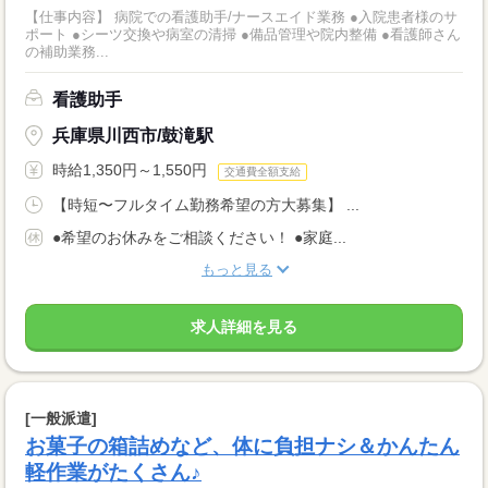
【仕事内容】 病院での看護助手/ナースエイド業務 ●入院患者様のサ
ポート ●シーツ交換や病室の清掃 ●備品管理や院内整備 ●看護師さん
の補助業務...
看護助手
兵庫県川西市/鼓滝駅
時給1,350円～1,550円
交通費全額支給
【時短〜フルタイム勤務希望の方大募集】 ...
●希望のお休みをご相談ください！ ●家庭...
もっと見る
求人詳細を見る
[一般派遣]
お菓子の箱詰めなど、体に負担ナシ＆かんたん
軽作業がたくさん♪