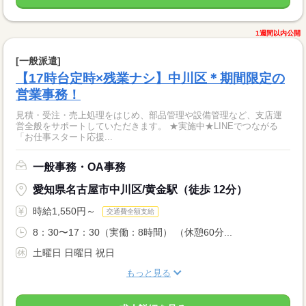
1週間以内公開
[一般派遣]
【17時台定時×残業ナシ】中川区＊期間限定の
営業事務！
見積・受注・売上処理をはじめ、部品管理や設備管理など、支店運
営全般をサポートしていただきます。 ★実施中★LINEでつながる
「お仕事スタート応援...
一般事務・OA事務
愛知県名古屋市中川区/黄金駅（徒歩 12分）
時給1,550円～
交通費全額支給
8：30〜17：30（実働：8時間） （休憩60分...
土曜日 日曜日 祝日
もっと見る