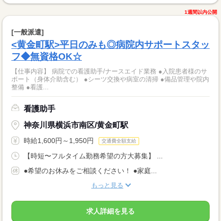
1週間以内公開
[一般派遣]
<黄金町駅>平日のみも◎病院内サポートスタッ
フ◆無資格OK☆
【仕事内容】 病院での看護助手/ナースエイド業務 ●入院患者様のサ
ポート（身体介助含む） ●シーツ交換や病室の清掃 ●備品管理や院内
整備 ●看護...
看護助手
神奈川県横浜市南区/黄金町駅
時給1,600円～1,950円
交通費全額支給
【時短〜フルタイム勤務希望の方大募集】 ...
●希望のお休みをご相談ください！ ●家庭...
もっと見る
求人詳細を見る