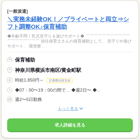
[一般派遣]
＼実務未経験OK！／プライベートと両立⇒シ
フト調整OK♪保育補助
◆年齢不問！乳児見守り＆遊びサポート◆ ￣￣￣￣￣￣￣￣￣￣￣
￣￣￣￣￣￣￣￣ 担任保育士さんの保育補助として、 見守りや遊び
サポート、 環境整...
保育補助
神奈川県横浜市南区/黄金町駅
時給1,850円～
交通費全額支給
◆07：00〜19：00の間で… ◆週2日〜 ◆...
週2〜5日勤務
もっと見る
求人詳細を見る