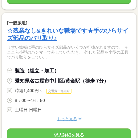
[一般派遣]
☆残業なし&きれいな職場です★手のひらサイ
ズ部品のバリ取り♪
うすい鉄板に手のひらサイズ部品がいくつか打抜かれますので、 そ
ここら小型のハンマーで外していただき、 外した部品を小型の工具
でバリ取りをしてい...
製造（組立・加工）
愛知県名古屋市中川区/黄金駅（徒歩 7分）
時給1,400円～
交通費一部支給
8：00〜16：50
土曜日 日曜日
もっと見る
求人詳細を見る