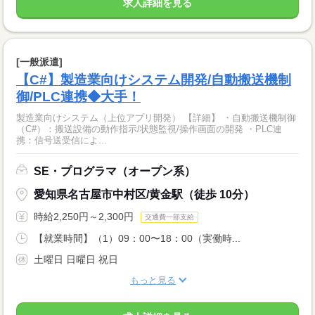
求人詳細を見る
[一般派遣]
【C#】製造業向けシステム開発/自動搬送機制
御/PLC連携◆大手！
製造業向けシステム（上位アプリ開発） 【詳細】 ・自動搬送機制御
（C#）：搬送設備の動作指示/状態監視/操作画面の開発 ・PLC連
携：信号送受信によ...
SE・プログラマ（オープン系）
愛知県名古屋市中村区/黄金駅（徒歩 10分）
時給2,250円～2,300円
交通費一部支給
【就業時間】（1）09：00〜18：00（実働時...
土曜日 日曜日 祝日
もっと見る