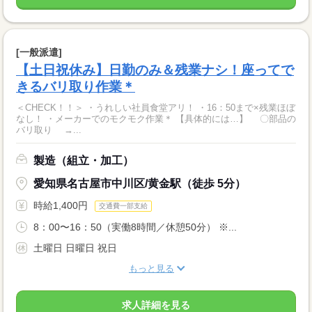
[一般派遣]
【土日祝休み】日勤のみ＆残業ナシ！座ってで
きるバリ取り作業＊
＜CHECK！！＞ ・うれしい社員食堂アリ！ ・16：50まで×残業ほぼ
なし！ ・メーカーでのモクモク作業＊ 【具体的には…】 〇部品の
バリ取り →...
製造（組立・加工）
愛知県名古屋市中川区/黄金駅（徒歩 5分）
時給1,400円
交通費一部支給
8：00〜16：50（実働8時間／休憩50分） ※...
土曜日 日曜日 祝日
もっと見る
求人詳細を見る