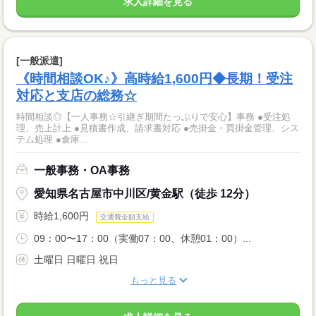
求人詳細を見る
[一般派遣]
《時間相談OK♪》高時給1,600円◆長期！受注
対応と支店の総務☆
時間相談◎【一人事務☆引継ぎ期間たっぷりで安心】事務 ●受注処
理、売上計上 ●見積書作成、請求書対応 ●売掛金・買掛金管理、シス
テム処理 ●倉庫...
一般事務・OA事務
愛知県名古屋市中川区/黄金駅（徒歩 12分）
時給1,600円
交通費全額支給
09：00〜17：00（実働07：00、休憩01：00）...
土曜日 日曜日 祝日
もっと見る