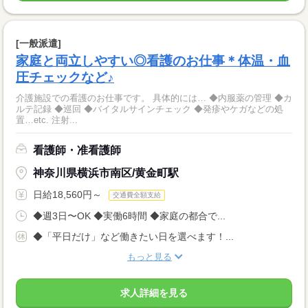
[一般派遣]
家庭と両立しやすい◎看護のお仕事＊体温・血
圧チェックなど♪
介護施設での看護のお仕事です。 具体的には… ◆内服薬の管理 ◆カ
ルテ記録 ◆巡回 ◆バイタルサインチェック ◆発疹やケガなどの処
置…etc. 注射...
看護師・准看護師
神奈川県横浜市南区/黄金町駅
日給18,560円～
交通費全額支給
◆週3日〜OK ◆実働6時間 ◆家庭の都合で...
◆「平日だけ」など働きたい日を選べます！...
もっと見る
求人詳細を見る