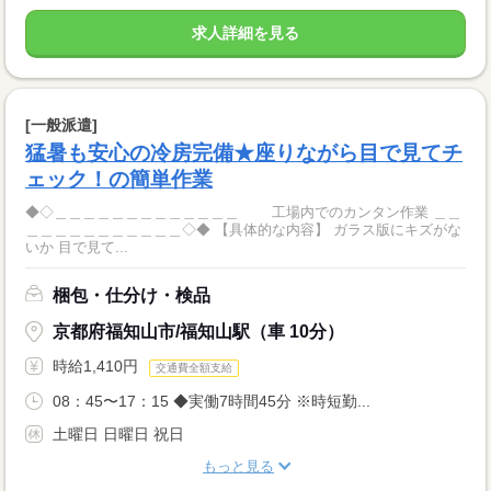
求人詳細を見る
[一般派遣]
猛暑も安心の冷房完備★座りながら目で見てチ
ェック！の簡単作業
◆◇＿＿＿＿＿＿＿＿＿＿＿＿＿ 工場内でのカンタン作業 ＿＿
＿＿＿＿＿＿＿＿＿＿＿◇◆ 【具体的な内容】 ガラス版にキズがな
いか 目で見て...
梱包・仕分け・検品
京都府福知山市/福知山駅（車 10分）
時給1,410円
交通費全額支給
08：45〜17：15 ◆実働7時間45分 ※時短勤...
土曜日 日曜日 祝日
もっと見る