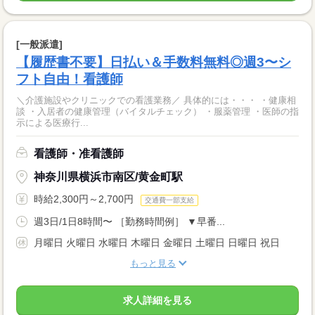
[一般派遣]
【履歴書不要】日払い＆手数料無料◎週3〜シ
フト自由！看護師
＼介護施設やクリニックでの看護業務／ 具体的には・・・ ・健康相
談 ・入居者の健康管理（バイタルチェック） ・服薬管理 ・医師の指
示による医療行...
看護師・准看護師
神奈川県横浜市南区/黄金町駅
時給2,300円～2,700円
交通費一部支給
週3日/1日8時間〜 ［勤務時間例］ ▼早番...
月曜日 火曜日 水曜日 木曜日 金曜日 土曜日 日曜日 祝日
もっと見る
求人詳細を見る