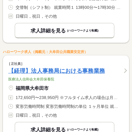
交替制（シフト制） 就業時間１ 13時00分〜17時30分 就業時間２ 15時00分〜18時30分 就業時間３ 9時00分〜17時00分 又は 7時45分〜17時15分の時間の間の5時間以上 就業時間に関する特記事項 （４） ９：００〜１３：００ <BR> （５）１３：００〜１７：００ <BR> <BR> 休憩時間：６時間以上は４５分、７時間以上は６０分
日曜日，祝日，その他
求人詳細を見る
(ハローワークより転載)
ハローワーク求人（掲載元：大牟田公共職業安定所）
正社員
【経理】法人事務局における事務業務
医療法人信和会大牟田保養院
福岡県大牟田市
172,650円〜238,950円 ※フルタイム求人の場合は月額（換算額）、パート求人の場合は時間額を表示しています。
変形労働時間制 変形労働時間制の単位 １ヶ月単位 就業時間１ 8時30分〜17時00分 就業時間２ 8時30分〜12時30分 就業時間に関する特記事項 ＊原則は土日休みですが、祝日のある週の土曜日は上記（２）の半 <BR> 日勤務（休憩なし）となります。
日曜日，祝日，その他
求人詳細を見る
(ハローワークより転載)