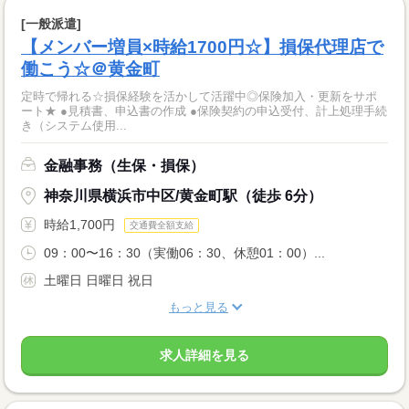
[一般派遣]
【メンバー増員×時給1700円☆】損保代理店で
働こう☆＠黄金町
定時で帰れる☆損保経験を活かして活躍中◎保険加入・更新をサポ
ート★ ●見積書、申込書の作成 ●保険契約の申込受付、計上処理手続
き（システム使用...
金融事務（生保・損保）
神奈川県横浜市中区/黄金町駅（徒歩 6分）
時給1,700円
交通費全額支給
09：00〜16：30（実働06：30、休憩01：00）...
土曜日 日曜日 祝日
もっと見る
求人詳細を見る