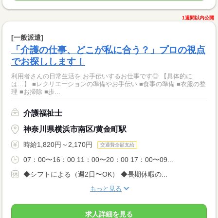
1週間以内公開
[一般派遣]
「介護の仕事、どこが私に合う？」プロの視点
でお探しします！
利用者さんの日常生活を お手伝いするお仕事です◎ 【具体的に
は…】 ■レクリエーションの準備やお手伝い ■食事の準備 ■衣服の整
理 ■お掃除 ■歩...
介護福祉士
神奈川県横浜市南区/黄金町駅
時給1,820円～2,170円
交通費全額支給
07：00〜16：00 11：00〜20：00 17：00〜09...
◆シフトによる（週2日〜OK） ◆長期休暇の...
もっと見る
求人詳細を見る