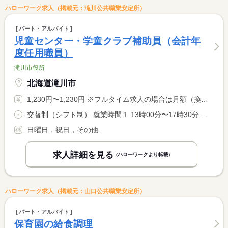
ハローワーク求人（掲載元：滝川公共職業安定所）
パート・アルバイト
児童センター・学童クラブ補助員（会計年
度任用職員）
滝川市役所
北海道滝川市
1,230円〜1,230円 ※フルタイム求人の場合は月額（換算額）、パート求人の場合は時間額を表示しています。
交替制（シフト制） 就業時間１ 13時00分〜17時30分 就業時間２ 15時00分〜18時30分 就業時間３ 9時00分〜17時00分 又は 7時45分〜17時15分の時間の間の5時間以上 就業時間に関する特記事項 （４） ９：００〜１３：００ <BR> （５）１３：００〜１７：００ <BR> <BR> 休憩時間：６時間以上は４５分、７時間以上は６０分
日曜日，祝日，その他
求人詳細を見る
(ハローワークより転載)
ハローワーク求人（掲載元：山口公共職業安定所）
パート・アルバイト
保育園の給食調理