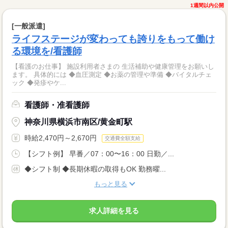
1週間以内公開
[一般派遣]
ライフステージが変わっても誇りをもって働け
る環境を/看護師
【看護のお仕事】 施設利用者さまの 生活補助や健康管理をお願いし
ます。 具体的には ◆血圧測定 ◆お薬の管理や準備 ◆バイタルチェ
ック ◆発疹やケ...
看護師・准看護師
神奈川県横浜市南区/黄金町駅
時給2,470円～2,670円
交通費全額支給
【シフト例】 早番／07：00〜16：00 日勤／...
◆シフト制 ◆長期休暇の取得もOK 勤務曜...
もっと見る
求人詳細を見る