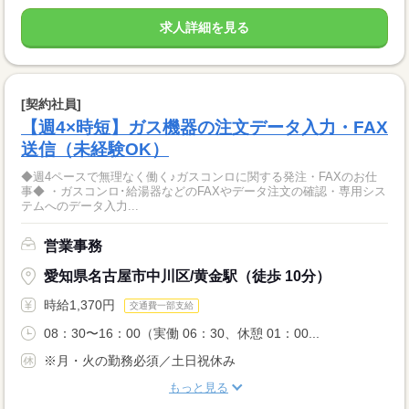
求人詳細を見る
[契約社員]
【週4×時短】ガス機器の注文データ入力・FAX
送信（未経験OK）
◆週4ペースで無理なく働く♪ガスコンロに関する発注・FAXのお仕
事◆ ・ガスコンロ･給湯器などのFAXやデータ注文の確認・専用シス
テムへのデータ入力...
営業事務
愛知県名古屋市中川区/黄金駅（徒歩 10分）
時給1,370円
交通費一部支給
08：30〜16：00（実働 06：30、休憩 01：00...
※月・火の勤務必須／土日祝休み
もっと見る