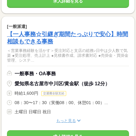
求人詳細を見る
[一般派遣]
【一人事務☆引継ぎ期間たっぷりで安心】時間
相談もできる事務
＜営業事務経験を活かす＞受注対応と支店の総務♪日中は少人数で気
楽 ●受注処理、売上計上 ●見積書作成、請求書対応 ●売掛金・買掛金
管理、システ...
一般事務・OA事務
愛知県名古屋市中川区/黄金駅（徒歩 12分）
時給1,600円
交通費全額支給
08：30〜17：30（実働08：00、休憩01：00）...
土曜日 日曜日 祝日
もっと見る