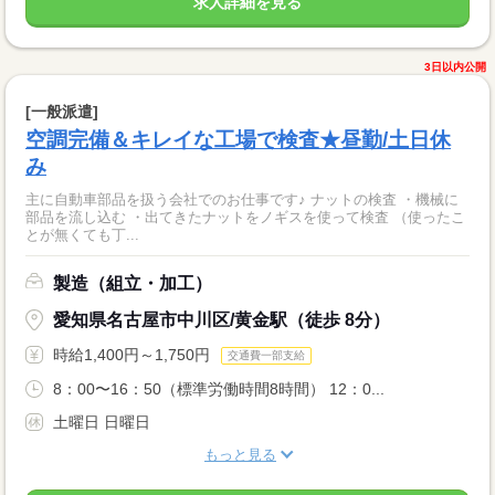
求人詳細を見る
3日以内公開
[一般派遣]
空調完備＆キレイな工場で検査★昼勤/土日休
み
主に自動車部品を扱う会社でのお仕事です♪ ナットの検査 ・機械に
部品を流し込む ・出てきたナットをノギスを使って検査 （使ったこ
とが無くても丁...
製造（組立・加工）
愛知県名古屋市中川区/黄金駅（徒歩 8分）
時給1,400円～1,750円
交通費一部支給
8：00〜16：50（標準労働時間8時間） 12：0...
土曜日 日曜日
もっと見る