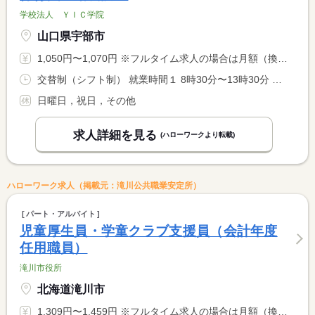
学校法人 ＹＩＣ学院
山口県宇部市
1,050円〜1,070円 ※フルタイム求人の場合は月額（換算額）、パート求人の場合は時間額を表示しています。
交替制（シフト制） 就業時間１ 8時30分〜13時30分 就業時間２ 9時00分〜12時00分 又は 8時30分〜15時30分の時間の間の5時間以上 就業時間に関する特記事項 （１）月〜金曜日 <BR> （２）土曜日 <BR> 勤務日数、勤務時間は相談可能です <BR> 土曜日だけの勤務ができる方も大歓迎です
日曜日，祝日，その他
求人詳細を見る
(ハローワークより転載)
ハローワーク求人（掲載元：滝川公共職業安定所）
パート・アルバイト
児童厚生員・学童クラブ支援員（会計年度
任用職員）
滝川市役所
北海道滝川市
1,309円〜1,459円 ※フルタイム求人の場合は月額（換算額）、パート求人の場合は時間額を表示しています。