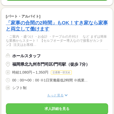
[パート・アルバイト]
「家事の合間の2時間」もOK！すき家なら家事
と両立して働けます
・ご案内 ・盛つけ ・お会計 ・テーブルの片付け など まずは簡単
な業務からスタート！ 【セルフオーダー導入なので接客がカンタ
ン】 注文はお客様...
ホールスタッフ
福岡県北九州市門司区/門司駅（徒歩 7分）
時給1,080円～1,350円
交通費一部支給
00：00〜00：00 ※1日実働最低2時間 ※残業...
シフト制
もっと見る
求人詳細を見る