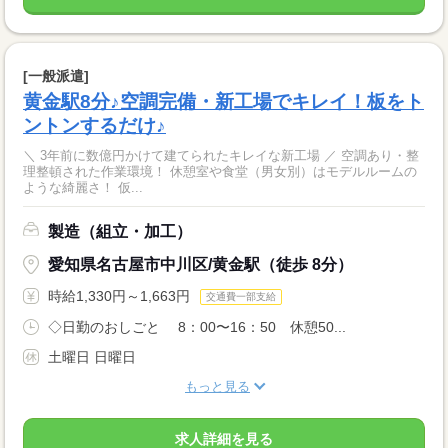
[一般派遣]
黄金駅8分♪空調完備・新工場でキレイ！板をト
ントンするだけ♪
＼ 3年前に数億円かけて建てられたキレイな新工場 ／ 空調あり・整
理整頓された作業環境！ 休憩室や食堂（男女別）はモデルルームの
ような綺麗さ！ 仮...
製造（組立・加工）
愛知県名古屋市中川区/黄金駅（徒歩 8分）
時給1,330円～1,663円
交通費一部支給
◇日勤のおしごと 8：00〜16：50 休憩50...
土曜日 日曜日
もっと見る
求人詳細を見る