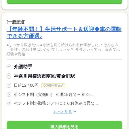
[一般派遣]
【年齢不問！】生活サポート＆送迎◆車の運転
できる方優遇♪
●しっかり稼ぎたい ●今後も長く続けられる仕事がしたい そんな方、
「介護」のお仕事はいかがでしょうか？ 介護といっても、最近では
経験や資格...
介護助手
神奈川県横浜市南区/黄金町駅
日給12,400円
交通費全額支給
※シフト制（実働6h） ※週15時間〜 ※シ...
≪シフト制≫勤務シフトによりお休みは異な...
もっと見る
求人詳細を見る