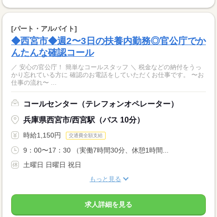
[パート・アルバイト]
◆西宮市◆週2〜3日の扶養内勤務◎官公庁でか
んたんな確認コール
／ 安心の官公庁！ 簡単なコールスタッフ ＼ 税金などの納付をうっ
かり忘れている方に 確認のお電話をしていただくお仕事です。 〜お
仕事の流れ〜 ...
コールセンター（テレフォンオペレーター）
兵庫県西宮市/西宮駅（バス 10分）
時給1,150円
交通費全額支給
9：00〜17：30 （実働7時間30分、休憩1時間...
土曜日 日曜日 祝日
もっと見る
求人詳細を見る