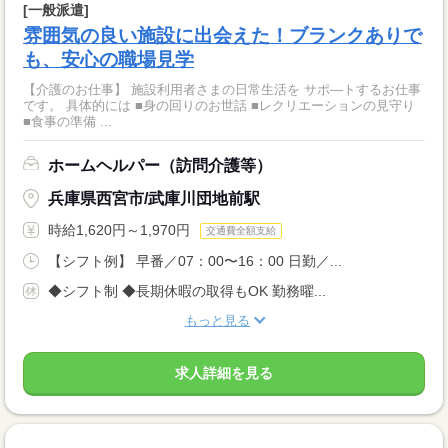
[一般派遣]
雰囲気の良い施設に出会えた！ブランクありで
も、安心の職場見学
【介護のお仕事】 施設利用者さまの日常生活を サポ―トするお仕事
です。 具体的には ■身の回りのお世話 ■レクリエーションの見守り
■食事の準備 ...
ホームヘルパー（訪問介護等）
兵庫県西宮市/武庫川団地前駅
時給1,620円～1,970円
交通費全額支給
【シフト例】 早番／07：00〜16：00 日勤／...
◆シフト制 ◆長期休暇の取得もOK 勤務曜...
もっと見る
求人詳細を見る