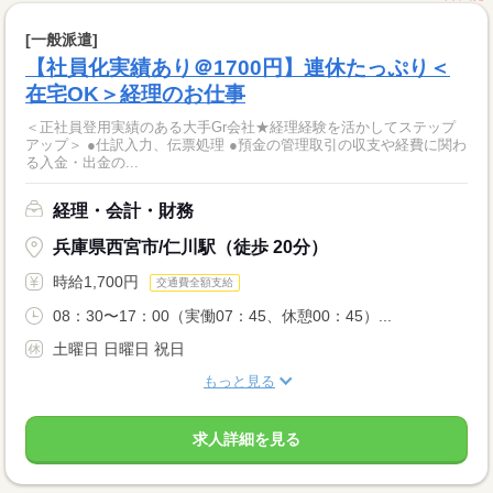
[一般派遣]
【社員化実績あり＠1700円】連休たっぷり＜
在宅OK＞経理のお仕事
＜正社員登用実績のある大手Gr会社★経理経験を活かしてステップ
アップ＞ ●仕訳入力、伝票処理 ●預金の管理取引の収支や経費に関わ
る入金・出金の...
経理・会計・財務
兵庫県西宮市/仁川駅（徒歩 20分）
時給1,700円
交通費全額支給
08：30〜17：00（実働07：45、休憩00：45）...
土曜日 日曜日 祝日
もっと見る
求人詳細を見る