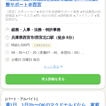
整サポート＠西宮
《西宮》大手メーカー★本社で年末調整サポート業務 ●申請書類の内
容確認 ●データ入力 ●問い合わせ対応 ●資料配布 ●ファイリング ●電
話対応な...
総務・人事・法務・特許事務
兵庫県西宮市/西宮北口駅（徒歩 8分）
時給1,500円
交通費全額支給
08：35〜17：20（実働07：45、休憩01：00）...
土曜日 日曜日 祝日
もっと見る
求人詳細を見る
[パート・アルバイト]
週1日、1日2h〜OKのマクドナルドなら、家庭