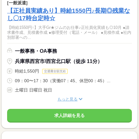
[一般派遣]
【正社員実績あり】時給1550円♪長期◎残業な
し〇17時台定時☆
【時給1550円↑】大手Gr★ジムのお仕事♪正社員化実績も◎10月 ●請
求書作成、見積書作成 ●修理受付（電話・メール） ●見積作成 ●社内
別部署への...
一般事務・OA事務
兵庫県西宮市/西宮北口駅（徒歩 11分）
時給1,550円
交通費全額支給
09：00〜17：30（実働07：45、休憩00：45）...
土曜日 日曜日 祝日
もっと見る
求人詳細を見る