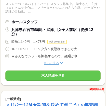
スシローの アルバイト・パート スタッフ募集中。 学生さん、主婦
（夫）さんを中心に、 フリーターやシニアの方も在籍。 オーダーや
調理の自動化、 ...
ホールスタッフ
兵庫県西宮市/鳴尾・武庫川女子大前駅（徒歩 12
分）
時給1,140円～1,475円
交通費全額支給
16：00〜00：00 ＼夕方〜夜勤務できる方大...
★みんなでシフトを調整するので、融通が利...
もっと見る
求人詳細を見る
1週間以内公開
[一般派遣]
＜11/2〜12/4★期間を決めて働こう♪＞年末調