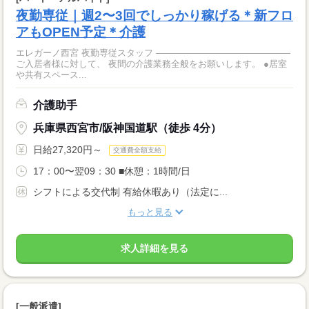
夜勤専従｜週2〜3回でしっかり稼げる＊新フロ
アもOPEN予定＊介護
エレガーノ西宮 夜勤専従スタッフ ―――――――――――――――
ご入居者様に対して、 夜間の介護業務全般をお願いします。 ●居室
や共有スペース...
介護助手
兵庫県西宮市/阪神国道駅（徒歩 4分）
日給27,320円～
交通費全額支給
17：00〜翌09：30 ■休憩：1時間/日
シフトによる交代制 有給休暇あり（法定に...
もっと見る
求人詳細を見る
[一般派遣]