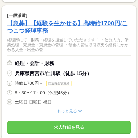
[一般派遣]
【急募】【経験を生かせる】高時給1700円/こ
つこつ経理事務
経理部にて、財務・経理を担当していただきます！ ・仕分入力、伝
票処理、売掛金・買掛金の管理 ・預金の管理取引収支や経費にかか
わる入金・出金の管...
経理・会計・財務
兵庫県西宮市/仁川駅（徒歩 15分）
時給1,700円～
交通費全額支給
8：30〜17：00（休憩45分）
土曜日 日曜日 祝日
もっと見る
求人詳細を見る