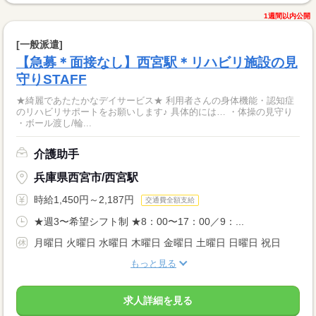
1週間以内公開
[一般派遣]
【急募＊面接なし】西宮駅＊リハビリ施設の見
守りSTAFF
★綺麗であたたかなデイサービス★ 利用者さんの身体機能・認知症
のリハビリサポートをお願いします♪ 具体的には… ・体操の見守り
・ボール渡し/輪...
介護助手
兵庫県西宮市/西宮駅
時給1,450円～2,187円
交通費全額支給
★週3〜希望シフト制 ★8：00〜17：00／9：...
月曜日 火曜日 水曜日 木曜日 金曜日 土曜日 日曜日 祝日
もっと見る
求人詳細を見る