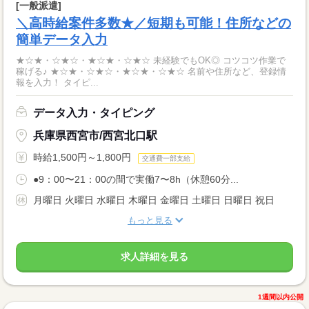
[一般派遣]
＼高時給案件多数★／短期も可能！住所などの
簡単データ入力
★☆★・☆★☆・★☆★・☆★☆ 未経験でもOK◎ コツコツ作業で
稼げる♪ ★☆★・☆★☆・★☆★・☆★☆ 名前や住所など、登録情
報を入力！ タイピ...
データ入力・タイピング
兵庫県西宮市/西宮北口駅
時給1,500円～1,800円
交通費一部支給
●9：00〜21：00の間で実働7〜8h（休憩60分...
月曜日 火曜日 水曜日 木曜日 金曜日 土曜日 日曜日 祝日
もっと見る
求人詳細を見る
1週間以内公開