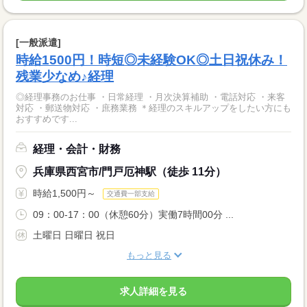
[一般派遣]
時給1500円！時短◎未経験OK◎土日祝休み！
残業少なめ♪経理
◎経理事務のお仕事 ・日常経理 ・月次決算補助 ・電話対応 ・来客
対応 ・郵送物対応 ・庶務業務 ＊経理のスキルアップをしたい方にも
おすすめです...
経理・会計・財務
兵庫県西宮市/門戸厄神駅（徒歩 11分）
時給1,500円～
交通費一部支給
09：00-17：00（休憩60分）実働7時間00分 ...
土曜日 日曜日 祝日
もっと見る
求人詳細を見る