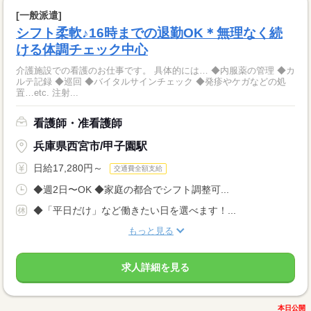
[一般派遣]
シフト柔軟♪16時までの退勤OK＊無理なく続
ける体調チェック中心
介護施設での看護のお仕事です。 具体的には… ◆内服薬の管理 ◆カ
ルテ記録 ◆巡回 ◆バイタルサインチェック ◆発疹やケガなどの処
置…etc. 注射...
看護師・准看護師
兵庫県西宮市/甲子園駅
日給17,280円～
交通費全額支給
◆週2日〜OK ◆家庭の都合でシフト調整可...
◆「平日だけ」など働きたい日を選べます！...
もっと見る
求人詳細を見る
本日公開