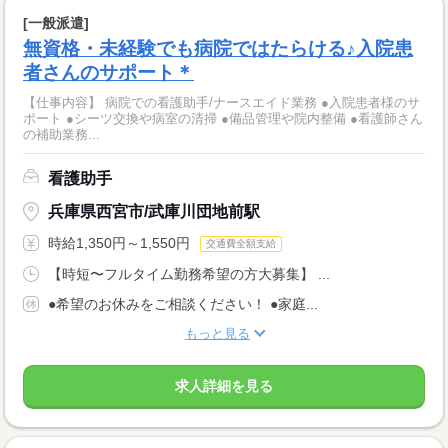
[一般派遣]
無資格・未経験でも病院ではたらける♪入院患
者さんのサポート＊
【仕事内容】 病院での看護助手/ナースエイド業務 ●入院患者様のサ
ポート ●シーツ交換や病室の清掃 ●備品管理や院内整備 ●看護師さん
の補助業務...
看護助手
兵庫県西宮市/武庫川団地前駅
時給1,350円～1,550円
交通費全額支給
【時短〜フルタイム勤務希望の方大募集】 ...
●希望のお休みをご相談ください！ ●家庭...
もっと見る
求人詳細を見る