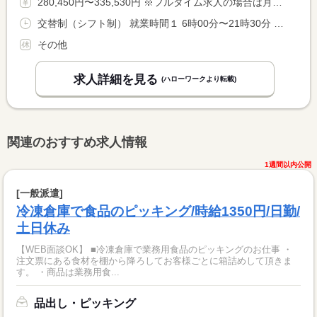
280,450円〜335,530円 ※フルタイム求人の場合は月額（換算額）、パート求人の場合は時間額を表示しています。
交替制（シフト制） 就業時間１ 6時00分〜21時30分 就業時間に関する特記事項 シフト制（実働８時間） <BR> ６時〜９時半、１７時〜２１時半での勤務となります。 <BR> ※９時半〜１７時迄は中抜け休憩です。 <BR> ※状況により、勤務時間が多少前後する場合があります。
その他
求人詳細を見る
(ハローワークより転載)
関連のおすすめ求人情報
1週間以内公開
[一般派遣]
冷凍倉庫で食品のピッキング/時給1350円/日勤/
土日休み
【WEB面談OK】 ■冷凍倉庫で業務用食品のピッキングのお仕事 ・
注文票にある食材を棚から降ろしてお客様ごとに箱詰めして頂きま
す。 ・商品は業務用食...
品出し・ピッキング