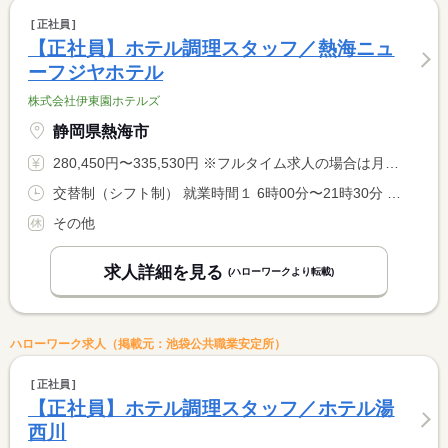
正社員
【正社員】ホテル調理スタッフ／熱海ニュ
ーフジヤホテル
株式会社伊東園ホテルズ
静岡県熱海市
280,450円〜335,530円 ※フルタイム求人の場合は月額（換算額）、パート求人の場合は時間額を表示しています。
交替制（シフト制） 就業時間１ 6時00分〜21時30分 就業時間に関する特記事項 シフト制（実働８時間） <BR> ６時〜９時半、１７時〜２１時半での勤務となります。 <BR> ※９時半〜１７時迄は中抜け休憩です。 <BR> ※状況により、勤務時間が多少前後する場合があります。
その他
求人詳細を見る
(ハローワークより転載)
ハローワーク求人（掲載元：池袋公共職業安定所）
正社員
【正社員】ホテル調理スタッフ／ホテル湯
西川