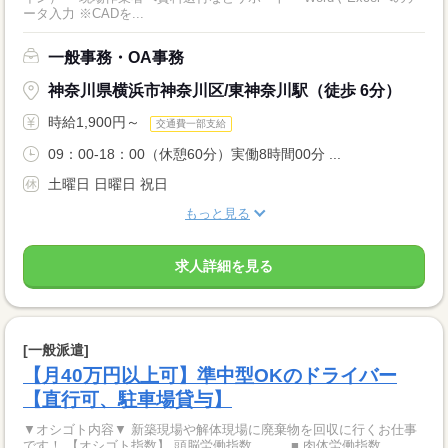
ータ入力 ※CADを...
一般事務・OA事務
神奈川県横浜市神奈川区/東神奈川駅（徒歩 6分）
時給1,900円～
交通費一部支給
09：00-18：00（休憩60分）実働8時間00分 ...
土曜日 日曜日 祝日
もっと見る
求人詳細を見る
[一般派遣]
【月40万円以上可】準中型OKのドライバー
【直行可、駐車場貸与】
▼オシゴト内容▼ 新築現場や解体現場に廃棄物を回収に行くお仕事
です！ 【オシゴト指数】 頭脳労働指数 ■ 肉体労働指数