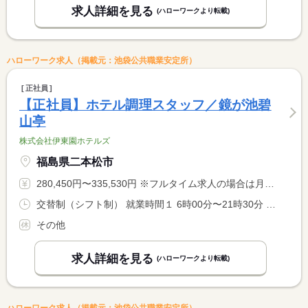
求人詳細を見る
(ハローワークより転載)
ハローワーク求人（掲載元：池袋公共職業安定所）
正社員
【正社員】ホテル調理スタッフ／鏡が池碧
山亭
株式会社伊東園ホテルズ
福島県二本松市
280,450円〜335,530円 ※フルタイム求人の場合は月額（換算額）、パート求人の場合は時間額を表示しています。
交替制（シフト制） 就業時間１ 6時00分〜21時30分 就業時間に関する特記事項 シフト制（実働８時間） <BR> ６時〜９時半、１７時〜２１時半での勤務となります。 <BR> ※９時半〜１７時迄は中抜け休憩です。 <BR> ※状況により、勤務時間が多少前後する場合があります。
その他
求人詳細を見る
(ハローワークより転載)