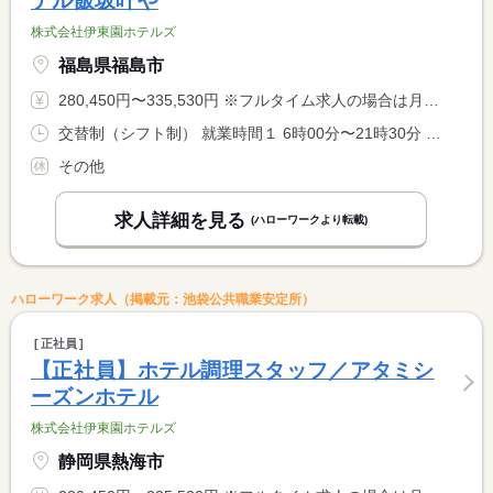
テル飯坂叶や
株式会社伊東園ホテルズ
福島県福島市
280,450円〜335,530円 ※フルタイム求人の場合は月額（換算額）、パート求人の場合は時間額を表示しています。
交替制（シフト制） 就業時間１ 6時00分〜21時30分 就業時間に関する特記事項 シフト制（実働８時間） <BR> ６時〜９時半、１７時〜２１時半での勤務となります。 <BR> ※９時半〜１７時迄は中抜け休憩です。 <BR> ※状況により、勤務時間が多少前後する場合があります。
その他
求人詳細を見る
(ハローワークより転載)
ハローワーク求人（掲載元：池袋公共職業安定所）
正社員
【正社員】ホテル調理スタッフ／アタミシ
ーズンホテル
株式会社伊東園ホテルズ
静岡県熱海市