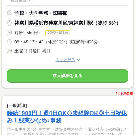
学校・大学事務・図書館
神奈川県横浜市神奈川区/東神奈川駅（徒歩 5分）
時給1,550円～
交通費一部支給
08：45-17：45（休憩60分）実働8時間00分 ...
土曜日 日曜日 祝日
もっと見る
求人詳細を見る
3日以内公開
[一般派遣]
時給1900円！週4日OK◇未経験OK◎土日祝休
み！残業少なめ♪事務
◎一般事務のお仕事です ・建築資材の発注 ・電話対応（一次受けメ
イン） ・現場作業者へ資料送付などサポート ・WordやExcelへのデ