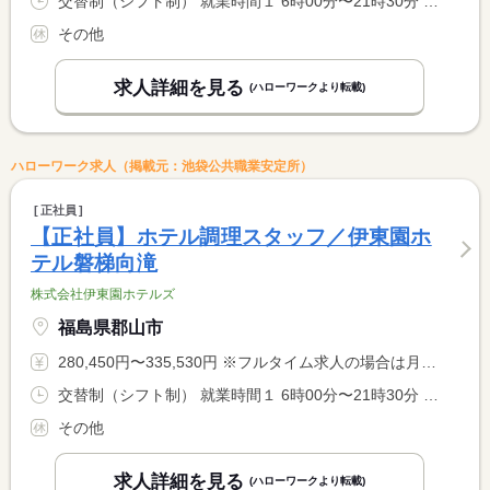
交替制（シフト制） 就業時間１ 6時00分〜21時30分 就業時間に関する特記事項 シフト制（実働８時間） <BR> ６時〜９時半、１７時〜２１時半での勤務となります。 <BR> ※９時半〜１７時迄は中抜け休憩です。 <BR> ※状況により、勤務時間が多少前後する場合があります。
その他
求人詳細を見る
(ハローワークより転載)
ハローワーク求人（掲載元：池袋公共職業安定所）
正社員
【正社員】ホテル調理スタッフ／伊東園ホ
テル磐梯向滝
株式会社伊東園ホテルズ
福島県郡山市
280,450円〜335,530円 ※フルタイム求人の場合は月額（換算額）、パート求人の場合は時間額を表示しています。
交替制（シフト制） 就業時間１ 6時00分〜21時30分 就業時間に関する特記事項 シフト制（実働８時間） <BR> ６時〜９時半、１７時〜２１時半での勤務となります。 <BR> ※９時半〜１７時迄は中抜け休憩です。 <BR> ※状況により、勤務時間が多少前後する場合があります。
その他
求人詳細を見る
(ハローワークより転載)