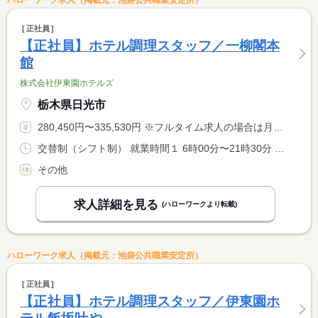
ハローワーク求人（掲載元：池袋公共職業安定所）
正社員
【正社員】ホテル調理スタッフ／一柳閣本
館
株式会社伊東園ホテルズ
栃木県日光市
280,450円〜335,530円 ※フルタイム求人の場合は月額（換算額）、パート求人の場合は時間額を表示しています。
交替制（シフト制） 就業時間１ 6時00分〜21時30分 就業時間に関する特記事項 シフト制（実働８時間） <BR> ６時〜９時半、１７時〜２１時半での勤務となります。 <BR> ※９時半〜１７時迄は中抜け休憩です。 <BR> ※状況により、勤務時間が多少前後する場合があります。
その他
求人詳細を見る
(ハローワークより転載)
ハローワーク求人（掲載元：池袋公共職業安定所）
正社員
【正社員】ホテル調理スタッフ／伊東園ホ