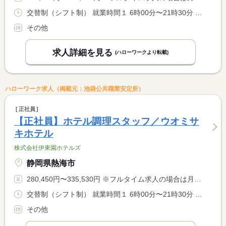
交替制（シフト制） 就業時間１ 6時00分〜21時30分 就業時間に関する特記事項 シフト制（実働８時間） <BR> ６時〜９時半、１７時〜２１時半での勤務となります。 <BR> ※９時半〜１７時迄は中抜け休憩です。 <BR> ※状況により、勤務時間が多少前後する場合があります。
その他
求人詳細を見る
(ハローワークより転載)
ハローワーク求人（掲載元：池袋公共職業安定所）
正社員
【正社員】ホテル調理スタッフ／ウオミサ
キホテル
株式会社伊東園ホテルズ
静岡県熱海市
280,450円〜335,530円 ※フルタイム求人の場合は月額（換算額）、パート求人の場合は時間額を表示しています。
交替制（シフト制） 就業時間１ 6時00分〜21時30分 就業時間に関する特記事項 シフト制（実働８時間） <BR> ６時〜９時半、１７時〜２１時半での勤務となります。 <BR> ※９時半〜１７時迄は中抜け休憩です。 <BR> ※状況により、勤務時間が多少前後する場合があります。
その他