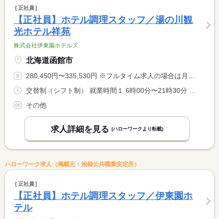
正社員
【正社員】ホテル調理スタッフ／湯の川観
光ホテル祥苑
株式会社伊東園ホテルズ
北海道函館市
280,450円〜335,530円 ※フルタイム求人の場合は月額（換算額）、パート求人の場合は時間額を表示しています。
交替制（シフト制） 就業時間１ 6時00分〜21時30分 就業時間に関する特記事項 シフト制（実働８時間） <BR> ６時〜９時半、１７時〜２１時半での勤務となります。 <BR> ※９時半〜１７時迄は中抜け休憩です。 <BR> ※状況により、勤務時間が多少前後する場合があります。
その他
求人詳細を見る
(ハローワークより転載)
ハローワーク求人（掲載元：池袋公共職業安定所）
正社員
【正社員】ホテル調理スタッフ／伊東園ホ
テル