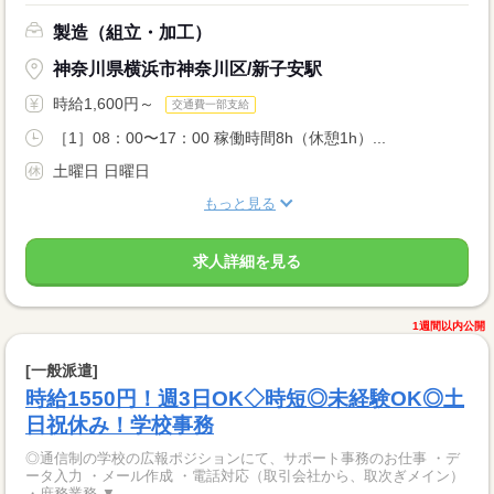
製造（組立・加工）
神奈川県横浜市神奈川区/新子安駅
時給1,600円～
交通費一部支給
［1］08：00〜17：00 稼働時間8h（休憩1h）...
土曜日 日曜日
もっと見る
求人詳細を見る
1週間以内公開
[一般派遣]
時給1550円！週3日OK◇時短◎未経験OK◎土
日祝休み！学校事務
◎通信制の学校の広報ポジションにて、サポート事務のお仕事 ・デ
ータ入力 ・メール作成 ・電話対応（取引会社から、取次ぎメイン）
・庶務業務 ▼...