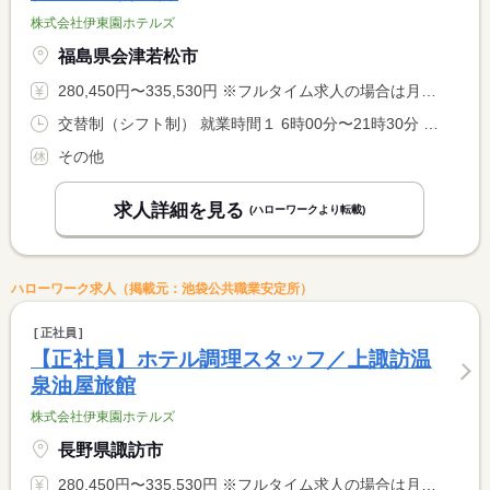
株式会社伊東園ホテルズ
福島県会津若松市
280,450円〜335,530円 ※フルタイム求人の場合は月額（換算額）、パート求人の場合は時間額を表示しています。
交替制（シフト制） 就業時間１ 6時00分〜21時30分 就業時間に関する特記事項 シフト制（実働８時間） <BR> ６時〜９時半、１７時〜２１時半での勤務となります。 <BR> ※９時半〜１７時迄は中抜け休憩です。 <BR> ※状況により、勤務時間が多少前後する場合があります。
その他
求人詳細を見る
(ハローワークより転載)
ハローワーク求人（掲載元：池袋公共職業安定所）
正社員
【正社員】ホテル調理スタッフ／上諏訪温
泉油屋旅館
株式会社伊東園ホテルズ
長野県諏訪市
280,450円〜335,530円 ※フルタイム求人の場合は月額（換算額）、パート求人の場合は時間額を表示しています。