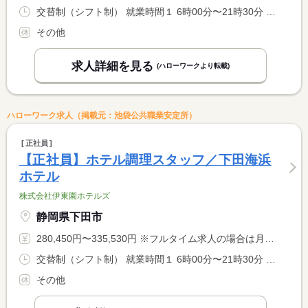
交替制（シフト制） 就業時間１ 6時00分〜21時30分 就業時間に関する特記事項 シフト制（実働８時間） <BR> ６時〜９時半、１７時〜２１時半での勤務となります。 <BR> ※９時半〜１７時迄は中抜け休憩です。 <BR> ※状況により、勤務時間が多少前後する場合があります。
その他
求人詳細を見る
(ハローワークより転載)
ハローワーク求人（掲載元：池袋公共職業安定所）
正社員
【正社員】ホテル調理スタッフ／下田海浜
ホテル
株式会社伊東園ホテルズ
静岡県下田市
280,450円〜335,530円 ※フルタイム求人の場合は月額（換算額）、パート求人の場合は時間額を表示しています。
交替制（シフト制） 就業時間１ 6時00分〜21時30分 就業時間に関する特記事項 シフト制（実働８時間） <BR> ６時〜９時半、１７時〜２１時半での勤務となります。 <BR> ※９時半〜１７時迄は中抜け休憩です。 <BR> ※状況により、勤務時間が多少前後する場合があります。
その他