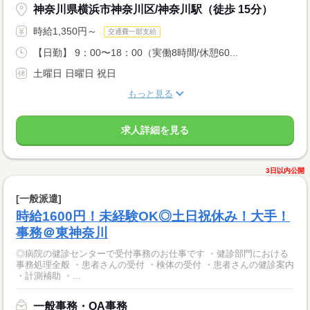
神奈川県横浜市神奈川区/神奈川駅（徒歩 15分）
時給1,350円～
交通費一部支給
【日勤】 9：00〜18：00（実働8時間/休憩60...
土曜日 日曜日 祝日
もっと見る
求人詳細を見る
3日以内公開
[一般派遣]
時給1600円！未経験OK◎土日祝休み！大手！
事務＠東神奈川
◎病院の健診センターで受付事務のお仕事です ・健診部門における
事務処理全般 ・患者さんの受付 ・検体の受付 ・患者さんの健診案内
・計測補助 ・...
一般事務・OA事務