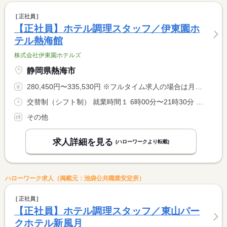
正社員
【正社員】ホテル調理スタッフ／伊東園ホ
テル熱海館
株式会社伊東園ホテルズ
静岡県熱海市
280,450円〜335,530円 ※フルタイム求人の場合は月額（換算額）、パート求人の場合は時間額を表示しています。
交替制（シフト制） 就業時間１ 6時00分〜21時30分 就業時間に関する特記事項 シフト制（実働８時間） <BR> ６時〜９時半、１７時〜２１時半での勤務となります。 <BR> ※９時半〜１７時迄は中抜け休憩です。 <BR> ※状況により、勤務時間が多少前後する場合があります。
その他
求人詳細を見る
(ハローワークより転載)
ハローワーク求人（掲載元：池袋公共職業安定所）
正社員
【正社員】ホテル調理スタッフ／東山パー
クホテル新風月