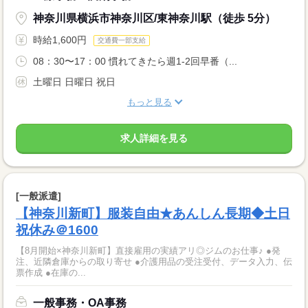
神奈川県横浜市神奈川区/東神奈川駅（徒歩 5分）
時給1,600円
交通費一部支給
08：30〜17：00 慣れてきたら週1-2回早番（...
土曜日 日曜日 祝日
もっと見る
求人詳細を見る
[一般派遣]
【神奈川新町】服装自由★あんしん長期◆土日
祝休み＠1600
【8月開始×神奈川新町】直接雇用の実績アリ◎ジムのお仕事♪ ●発
注、近隣倉庫からの取り寄せ ●介護用品の受注受付、データ入力、伝
票作成 ●在庫の...
一般事務・OA事務