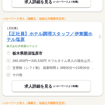
求人詳細を見る
(ハローワークより転載)
ハローワーク求人（掲載元：池袋公共職業安定所）
正社員
【正社員】ホテル調理スタッフ／伊東園ホ
テル塩原
株式会社伊東園ホテルズ
栃木県那須塩原市
280,450円〜335,530円 ※フルタイム求人の場合は月額（換算額）、パート求人の場合は時間額を表示しています。
交替制（シフト制） 就業時間１ 6時00分〜21時30分 就業時間に関する特記事項 シフト制（実働８時間） <BR> ６時〜９時半、１７時〜２１時半での勤務となります。 <BR> ※９時半〜１７時迄は中抜け休憩です。 <BR> ※状況により、勤務時間が多少前後する場合があります。
その他
求人詳細を見る
(ハローワークより転載)
ハローワーク求人（掲載元：池袋公共職業安定所）