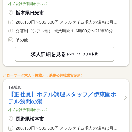
株式会社伊東園ホテルズ
栃木県日光市
280,450円〜335,530円 ※フルタイム求人の場合は月額（換算額）、パート求人の場合は時間額を表示しています。
交替制（シフト制） 就業時間１ 6時00分〜21時30分 就業時間に関する特記事項 シフト制（実働８時間） <BR> ６時〜９時半、１７時〜２１時半での勤務となります。 <BR> ※９時半〜１７時迄は中抜け休憩です。 <BR> ※状況により、勤務時間が多少前後する場合があります。
その他
求人詳細を見る
(ハローワークより転載)
ハローワーク求人（掲載元：池袋公共職業安定所）
正社員
【正社員】ホテル調理スタッフ／伊東園ホ
テル浅間の湯
株式会社伊東園ホテルズ
長野県松本市
280,450円〜335,530円 ※フルタイム求人の場合は月額（換算額）、パート求人の場合は時間額を表示しています。