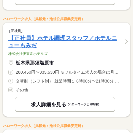
ハローワーク求人（掲載元：池袋公共職業安定所）
正社員
【正社員】ホテル調理スタッフ／ホテルニ
ューもみぢ
株式会社伊東園ホテルズ
栃木県那須塩原市
280,450円〜335,530円 ※フルタイム求人の場合は月額（換算額）、パート求人の場合は時間額を表示しています。
交替制（シフト制） 就業時間１ 6時00分〜21時30分 就業時間に関する特記事項 シフト制（実働８時間） <BR> ６時〜９時半、１７時〜２１時半での勤務となります。 <BR> ※９時半〜１７時迄は中抜け休憩です。 <BR> ※状況により、勤務時間が多少前後する場合があります。
その他
求人詳細を見る
(ハローワークより転載)
ハローワーク求人（掲載元：池袋公共職業安定所）