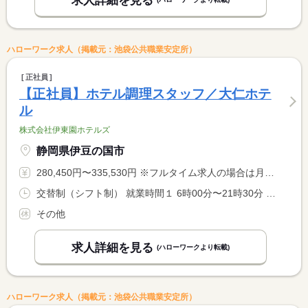
求人詳細を見る
ハローワーク求人（掲載元：池袋公共職業安定所）
正社員
【正社員】ホテル調理スタッフ／大仁ホテ
ル
株式会社伊東園ホテルズ
静岡県伊豆の国市
280,450円〜335,530円 ※フルタイム求人の場合は月額（換算額）、パート求人の場合は時間額を表示しています。
交替制（シフト制） 就業時間１ 6時00分〜21時30分 就業時間に関する特記事項 シフト制（実働８時間） <BR> ６時〜９時半、１７時〜２１時半での勤務となります。 <BR> ※９時半〜１７時迄は中抜け休憩です。 <BR> ※状況により、勤務時間が多少前後する場合があります。
その他
求人詳細を見る
(ハローワークより転載)
ハローワーク求人（掲載元：池袋公共職業安定所）