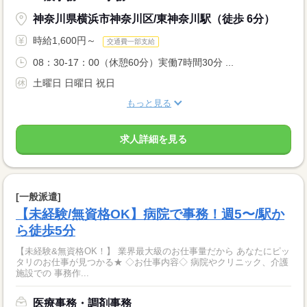
神奈川県横浜市神奈川区/東神奈川駅（徒歩 6分）
時給1,600円～
交通費一部支給
08：30-17：00（休憩60分）実働7時間30分 ...
土曜日 日曜日 祝日
もっと見る
求人詳細を見る
[一般派遣]
【未経験/無資格OK】病院で事務！週5〜/駅か
ら徒歩5分
【未経験&無資格OK！】 業界最大級のお仕事量だから あなたにピッ
タリのお仕事が見つかる★ ◇お仕事内容◇ 病院やクリニック、介護
施設での 事務作...
医療事務・調剤事務