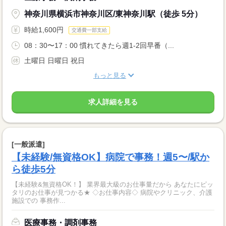
神奈川県横浜市神奈川区/東神奈川駅（徒歩 5分）
時給1,600円
交通費一部支給
08：30〜17：00 慣れてきたら週1-2回早番（...
土曜日 日曜日 祝日
もっと見る
求人詳細を見る
[一般派遣]
【未経験/無資格OK】病院で事務！週5〜/駅か
ら徒歩5分
【未経験&無資格OK！】 業界最大級のお仕事量だから あなたにピッ
タリのお仕事が見つかる★ ◇お仕事内容◇ 病院やクリニック、介護
施設での 事務作...
医療事務・調剤事務