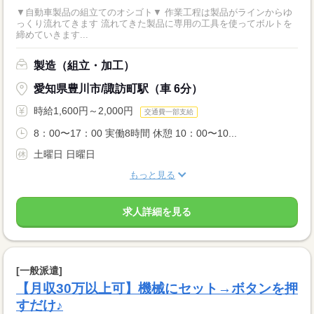
▼自動車製品の組立てのオシゴト▼ 作業工程は製品がラインからゆ
っくり流れてきます 流れてきた製品に専用の工具を使ってボルトを
締めていきます...
製造（組立・加工）
愛知県豊川市/諏訪町駅（車 6分）
時給1,600円～2,000円
交通費一部支給
8：00〜17：00 実働8時間 休憩 10：00〜10...
土曜日 日曜日
もっと見る
求人詳細を見る
[一般派遣]
【月収30万以上可】機械にセット→ボタンを押
すだけ♪