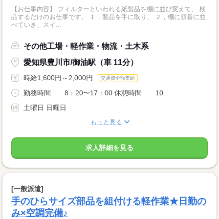
【お仕事内容】 フィルターといわれる紙製品を棚に並び変えて、 検
品するだけのお仕事です。 １，製品を手に取り、 ２，棚に順番に並
べていき、スイ...
その他工場・軽作業・物流・土木系
愛知県豊川市/御油駅（車 11分）
時給1,600円～2,000円
交通費全額支給
勤務時間 8：20〜17：00 休憩時間 10...
土曜日 日曜日
もっと見る
求人詳細を見る
[一般派遣]
手のひらサイズ部品を組付ける軽作業★日勤の
み×空調完備♪