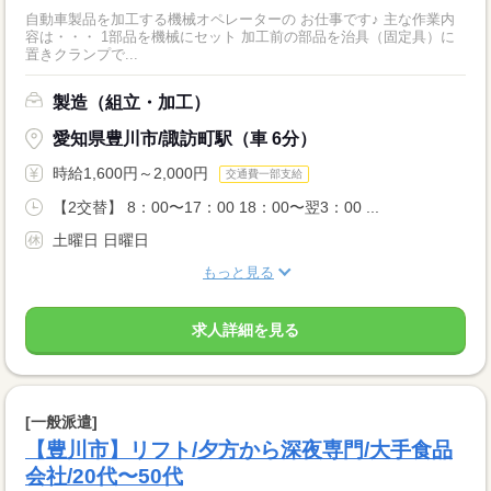
自動車製品を加工する機械オペレーターの お仕事です♪ 主な作業内
容は・・・ 1部品を機械にセット 加工前の部品を治具（固定具）に
置きクランプで...
製造（組立・加工）
愛知県豊川市/諏訪町駅（車 6分）
時給1,600円～2,000円
交通費一部支給
【2交替】 8：00〜17：00 18：00〜翌3：00 ...
土曜日 日曜日
もっと見る
求人詳細を見る
[一般派遣]
【豊川市】リフト/夕方から深夜専門/大手食品
会社/20代〜50代