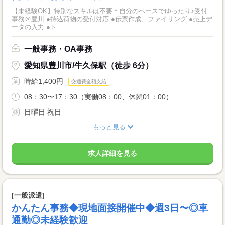
【未経験OK】特別なスキルは不要＊自分のペースでゆったり♪受付
事務＠豊川 ●持込荷物の受付対応 ●伝票作成、ファイリング ●売上デ
ータの入力 ●ト...
一般事務・OA事務
愛知県豊川市/牛久保駅（徒歩 6分）
時給1,400円
交通費全額支給
08：30〜17：30（実働08：00、休憩01：00）...
日曜日 祝日
もっと見る
求人詳細を見る
[一般派遣]
かんたん事務◆現地面接開催中◆週3日〜◎車
通勤◎未経験歓迎