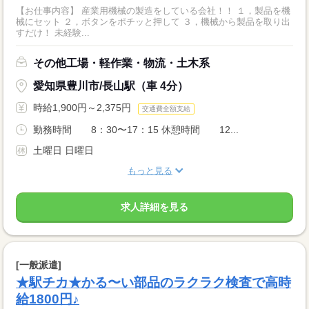
【お仕事内容】 産業用機械の製造をしている会社！！ １，製品を機
械にセット ２，ボタンをポチッと押して ３，機械から製品を取り出
すだけ！ 未経験...
その他工場・軽作業・物流・土木系
愛知県豊川市/長山駅（車 4分）
時給1,900円～2,375円
交通費全額支給
勤務時間 8：30〜17：15 休憩時間 12...
土曜日 日曜日
もっと見る
求人詳細を見る
[一般派遣]
★駅チカ★かる〜い部品のラクラク検査で高時
給1800円♪