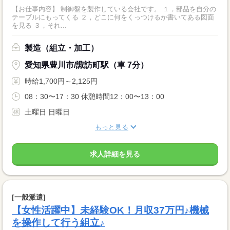
【お仕事内容】 制御盤を製作している会社です。 １，部品を自分の
テーブルにもってくる ２，どこに何をくっつけるか書いてある図面
を見る ３，それ...
製造（組立・加工）
愛知県豊川市/諏訪町駅（車 7分）
時給1,700円～2,125円
08：30〜17：30 休憩時間12：00〜13：00
土曜日 日曜日
もっと見る
求人詳細を見る
[一般派遣]
【女性活躍中】未経験OK！月収37万円♪機械
を操作して行う組立♪