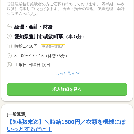
◎経理業務◎経験者の方ご応募お待ちしております。 四半期・年次
決算に従事していただきます。 現金・預金の管理、伝票処理、会計
システムへの入力 ...
経理・会計・財務
愛知県豊川市/諏訪町駅（車 5分）
時給1,450円
交通費一部支給
8：00〜17：15（休憩75分）
土曜日 日曜日 祝日
もっと見る
求人詳細を見る
[一般派遣]
【短期8末迄】＼時給1500円／衣類を機械にぽ
いっとするだけ！