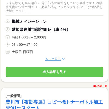
＜未経験でも高時給◎＞ 電子部品の製造をしている会社です！ 冷暖
房完備の快適空間で １，必要部品をピッキングする ２，その部品を
機械にセット、...
機械オペレーション
愛知県豊川市/諏訪町駅（車 4分）
時給1,600円～2,000円
08：00〜17：00
土曜日 日曜日
もっと見る
求人詳細を見る
3日以内公開
[一般派遣]
豊川市【夜勤専属】コピー機トナーボトル加工
※9/1〜スタート