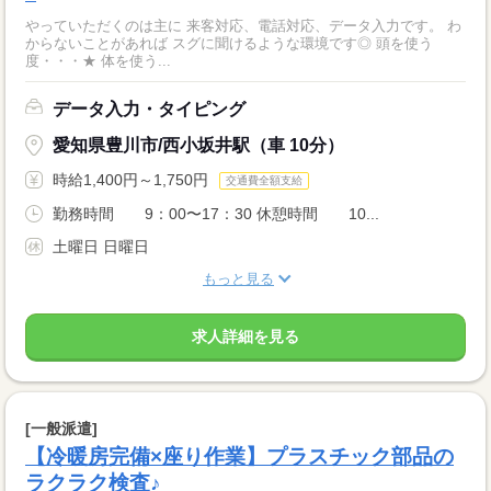
やっていただくのは主に 来客対応、電話対応、データ入力です。 わ
からないことがあれば スグに聞けるような環境です◎ 頭を使う
度・・・★ 体を使う...
データ入力・タイピング
愛知県豊川市/西小坂井駅（車 10分）
時給1,400円～1,750円
交通費全額支給
勤務時間 9：00〜17：30 休憩時間 10...
土曜日 日曜日
もっと見る
求人詳細を見る
[一般派遣]
【冷暖房完備×座り作業】プラスチック部品の
ラクラク検査♪