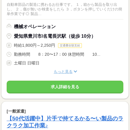
自動車部品の製造に携わるお仕事です。 １，箱から製品を取り出
し、 ２，傷が無いか検査をしたら ３，ボタンを押していくだけの簡
単作業です◎ 製品...
機械オペレーション
愛知県豊川市/名電長沢駅（徒歩 10分）
時給1,800円～2,250円
交通費全額支給
勤務時間 8：20〜17：00 休憩時間 10...
土曜日 日曜日
もっと見る
求人詳細を見る
[一般派遣]
【50代活躍中】片手で持てるかる〜い製品のラ
クラク加工作業♪