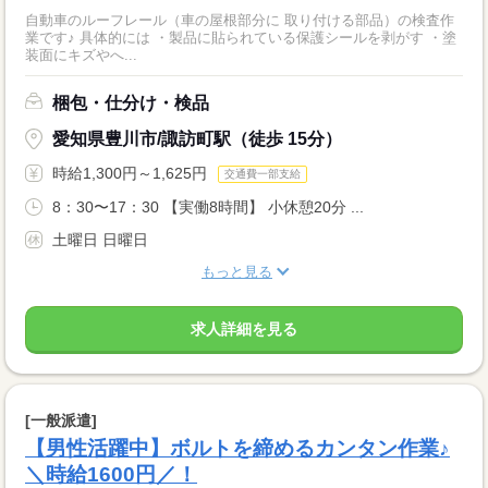
自動車のルーフレール（車の屋根部分に 取り付ける部品）の検査作
業です♪ 具体的には ・製品に貼られている保護シールを剥がす ・塗
装面にキズやへ...
梱包・仕分け・検品
愛知県豊川市/諏訪町駅（徒歩 15分）
時給1,300円～1,625円
交通費一部支給
8：30〜17：30 【実働8時間】 小休憩20分 ...
土曜日 日曜日
もっと見る
求人詳細を見る
[一般派遣]
【男性活躍中】ボルトを締めるカンタン作業♪
＼時給1600円／！