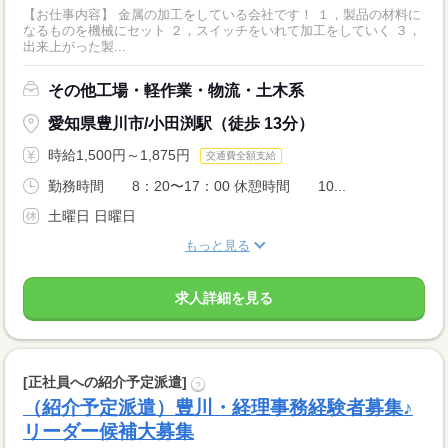
【お仕事内容】 金属の加工をしている会社です！ １，製品の材料に
なるものを機械にセット ２，スイッチをいれて加工をしていく ３，
出来上がった製...
その他工場・軽作業・物流・土木系
愛知県豊川市/小田渕駅（徒歩 13分）
時給1,500円～1,875円
交通費全額支給
勤務時間 8：20〜17：00 休憩時間 10...
土曜日 日曜日
もっと見る
求人詳細を見る
[正社員への紹介予定派遣]
?
（紹介予定派遣）豊川・経理事務経験者募集♪
リーダー候補大募集