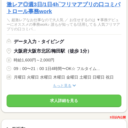
激レア◎週3日/1日4h‾フリマアプリの口コミパ
トロール事務work
＼ 超激レアなお仕事なので大人気 ／ お任せするのは ▼事務デビュ
ーにオススメの事務work♪ 誰もが知ってる/活用してる 人気フリマア
プリの口コミパ...
データ入力・タイピング
大阪府大阪市北区/梅田駅（徒歩 1分）
時給1,600円～2,000円
09：00〜21：00 1日4時間〜OK☆ フルタイム...
月曜日 火曜日 水曜日 木曜日 金曜日 土曜日 日曜日 祝日
もっと見る
求人詳細を見る
3日以内公開