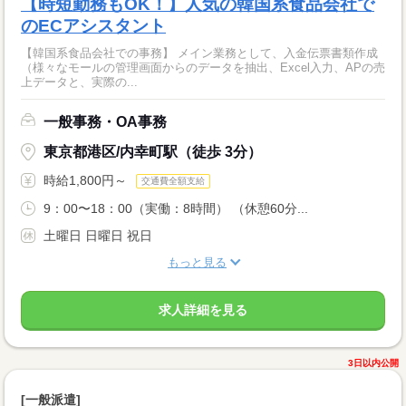
【時短勤務もOK！】人気の韓国系食品会社で
のECアシスタント
【韓国系食品会社での事務】 メイン業務として、入金伝票書類作成
（様々なモールの管理画面からのデータを抽出、Excel入力、APの売
上データと、実際の...
一般事務・OA事務
東京都港区/内幸町駅（徒歩 3分）
時給1,800円～
交通費全額支給
9：00〜18：00（実働：8時間） （休憩60分...
土曜日 日曜日 祝日
もっと見る
求人詳細を見る
3日以内公開
[一般派遣]