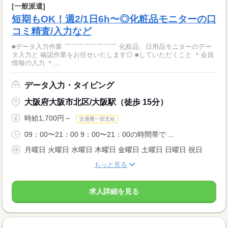
[一般派遣]
短期もOK！週2/1日6h〜◎化粧品モニターの口
コミ精査/入力など
■データ入力作業 ￣￣￣￣￣￣￣￣ 化粧品、日用品モニターのデー
タ入力と 確認作業をお任せいたします◎ ■していただくこと ＊会員
情報の入力 ＊...
データ入力・タイピング
大阪府大阪市北区/大阪駅（徒歩 15分）
時給1,700円～
交通費一部支給
09：00〜21：00 9：00〜21：00の時間帯で ...
月曜日 火曜日 水曜日 木曜日 金曜日 土曜日 日曜日 祝日
もっと見る
求人詳細を見る