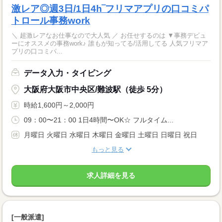
激レア◎週3日/1日4h‾フリマアプリの口コミパ
トロール事務work
＼ 超激レアなお仕事なので大人気 ／ お任せするのは ▼事務デビュ
ーにオススメの事務work♪ 誰もが知ってる/活用してる 人気フリマア
プリの口コミパ...
データ入力・タイピング
大阪府大阪市中央区/難波駅（徒歩 5分）
時給1,600円～2,000円
09：00〜21：00 1日4時間〜OK☆ フルタイム...
月曜日 火曜日 水曜日 木曜日 金曜日 土曜日 日曜日 祝日
もっと見る
求人詳細を見る
[一般派遣]