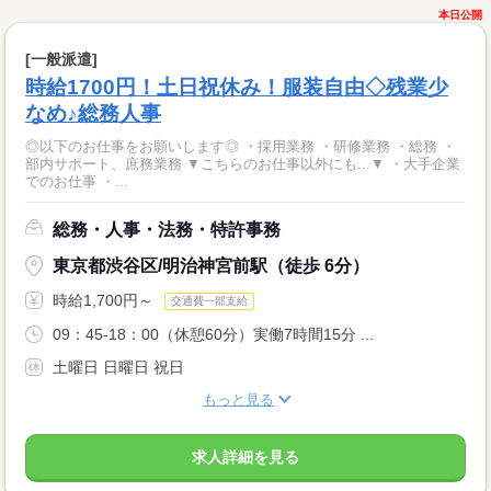
本日公開
[一般派遣]
時給1700円！土日祝休み！服装自由◇残業少
なめ♪総務人事
◎以下のお仕事をお願いします◎ ・採用業務 ・研修業務 ・総務 ・
部内サポート、庶務業務 ▼こちらのお仕事以外にも...▼ ・大手企業
でのお仕事 ・...
総務・人事・法務・特許事務
東京都渋谷区/明治神宮前駅（徒歩 6分）
時給1,700円～
交通費一部支給
09：45-18：00（休憩60分）実働7時間15分 ...
土曜日 日曜日 祝日
もっと見る
求人詳細を見る