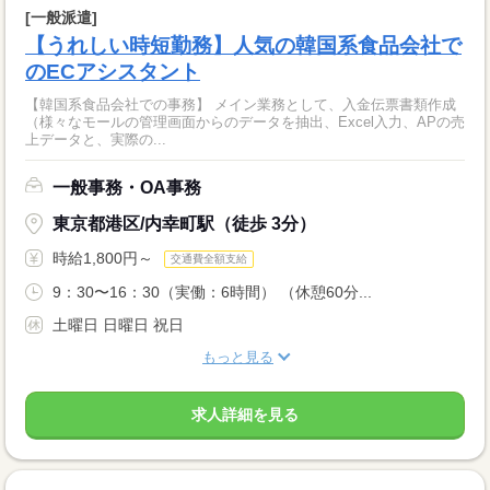
[一般派遣]
【うれしい時短勤務】人気の韓国系食品会社で
のECアシスタント
【韓国系食品会社での事務】 メイン業務として、入金伝票書類作成
（様々なモールの管理画面からのデータを抽出、Excel入力、APの売
上データと、実際の...
一般事務・OA事務
東京都港区/内幸町駅（徒歩 3分）
時給1,800円～
交通費全額支給
9：30〜16：30（実働：6時間） （休憩60分...
土曜日 日曜日 祝日
もっと見る
求人詳細を見る