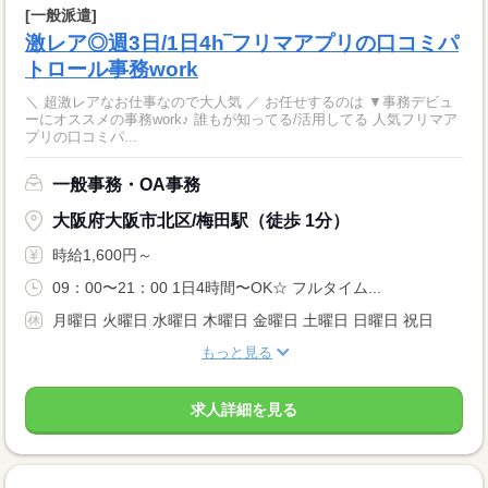
[一般派遣]
激レア◎週3日/1日4h‾フリマアプリの口コミパ
トロール事務work
＼ 超激レアなお仕事なので大人気 ／ お任せするのは ▼事務デビュ
ーにオススメの事務work♪ 誰もが知ってる/活用してる 人気フリマア
プリの口コミパ...
一般事務・OA事務
大阪府大阪市北区/梅田駅（徒歩 1分）
時給1,600円～
09：00〜21：00 1日4時間〜OK☆ フルタイム...
月曜日 火曜日 水曜日 木曜日 金曜日 土曜日 日曜日 祝日
もっと見る
求人詳細を見る