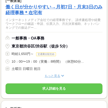
[一般派遣]
働く日が分かりやすい→月初7日・月末3日のみ
経理事務＊在宅有
インターネットメディア会社での経理事務です。 請求書処理や経費
ワークフローの確認・申請、伝票入力、月次決算補助、ネットバン
キングでの振込デー...
一般事務・OA事務
東京都渋谷区/渋谷駅（徒歩 5分）
時給1,650円～
交通費全額支給
10：00〜19：00（実働：8時間） （休憩60分...
土曜日 日曜日 祝日
もっと見る
求人詳細を見る