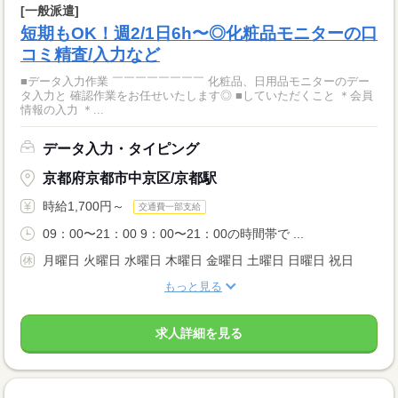
[一般派遣]
短期もOK！週2/1日6h〜◎化粧品モニターの口
コミ精査/入力など
■データ入力作業 ￣￣￣￣￣￣￣￣ 化粧品、日用品モニターのデー
タ入力と 確認作業をお任せいたします◎ ■していただくこと ＊会員
情報の入力 ＊...
データ入力・タイピング
京都府京都市中京区/京都駅
時給1,700円～
交通費一部支給
09：00〜21：00 9：00〜21：00の時間帯で ...
月曜日 火曜日 水曜日 木曜日 金曜日 土曜日 日曜日 祝日
もっと見る
求人詳細を見る