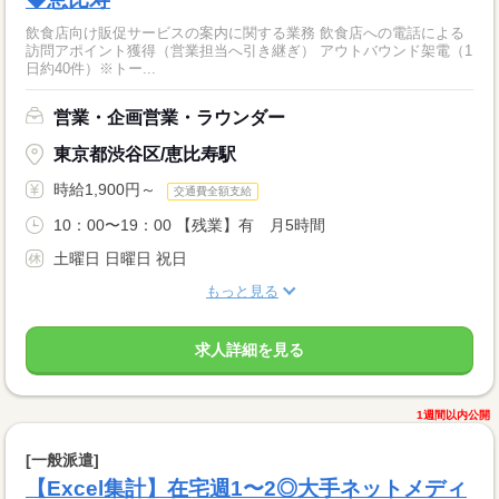
飲食店向け販促サービスの案内に関する業務 飲食店への電話による
訪問アポイント獲得（営業担当へ引き継ぎ） アウトバウンド架電（1
日約40件）※トー...
営業・企画営業・ラウンダー
東京都渋谷区/恵比寿駅
時給1,900円～
交通費全額支給
10：00〜19：00 【残業】有 月5時間
土曜日 日曜日 祝日
もっと見る
求人詳細を見る
1週間以内公開
[一般派遣]
【Excel集計】在宅週1〜2◎大手ネットメディ