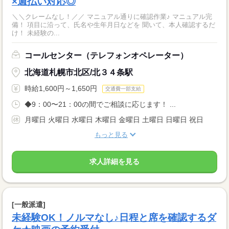
×週払い対応◎
＼＼クレームなし！／／ マニュアル通りに確認作業♪ マニュアル完
備！ 項目に沿って、氏名や生年月日などを 聞いて、本人確認するだ
け！ 未経験の...
コールセンター（テレフォンオペレーター）
北海道札幌市北区/北３４条駅
時給1,600円～1,650円
交通費一部支給
◆9：00〜21：00の間でご相談に応じます！ ...
月曜日 火曜日 水曜日 木曜日 金曜日 土曜日 日曜日 祝日
もっと見る
求人詳細を見る
[一般派遣]
未経験OK！ノルマなし♪日程と席を確認するダ