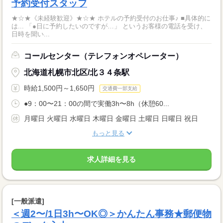
予約受付スタッフ
★☆★《未経験歓迎》★☆★ ホテルの予約受付のお仕事♪ ■具体的に
は... 「●日に予約したいのですが…」 というお客様の電話を受け、
日時を聞い...
コールセンター（テレフォンオペレーター）
北海道札幌市北区/北３４条駅
時給1,500円～1,650円
交通費一部支給
●9：00〜21：00の間で実働3h〜8h（休憩60...
月曜日 火曜日 水曜日 木曜日 金曜日 土曜日 日曜日 祝日
もっと見る
求人詳細を見る
[一般派遣]
＜週2〜/1日3h〜OK◎＞かんたん事務★郵便物