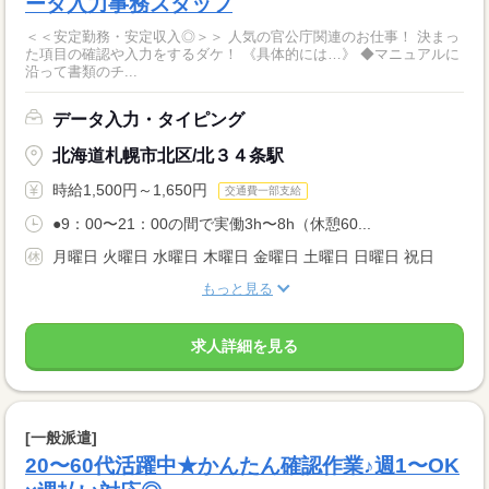
ータ入力事務スタッフ
＜＜安定勤務・安定収入◎＞＞ 人気の官公庁関連のお仕事！ 決まっ
た項目の確認や入力をするダケ！ 《具体的には…》 ◆マニュアルに
沿って書類のチ...
データ入力・タイピング
北海道札幌市北区/北３４条駅
時給1,500円～1,650円
交通費一部支給
●9：00〜21：00の間で実働3h〜8h（休憩60...
月曜日 火曜日 水曜日 木曜日 金曜日 土曜日 日曜日 祝日
もっと見る
求人詳細を見る
[一般派遣]
20〜60代活躍中★かんたん確認作業♪週1〜OK