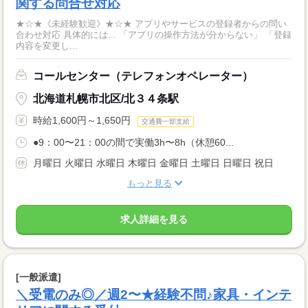
関する問合せ対応
★☆★《未経験歓迎》★☆★ アプリやサービスの登録者からの問い
合わせ対応 具体的には... 「アプリの操作方法が分からない」 「登録
内容を変更し...
コールセンター（テレフォンオペレーター）
北海道札幌市北区/北３４条駅
時給1,600円～1,650円
交通費一部支給
●9：00〜21：00の間で実働3h〜8h（休憩60...
月曜日 火曜日 水曜日 木曜日 金曜日 土曜日 日曜日 祝日
もっと見る
求人詳細を見る
[一般派遣]
＼受電のみ◎／週2〜★経験不問♪家具・インテ