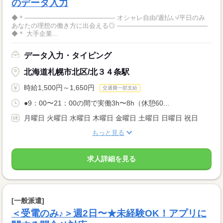
のデータ入力
◆＊―――――――――――――― オシャレ自由/週払い/平日のみ
あなたの理想の働き方に出会える◎ ――――――――――――――
◆＊ 大手企業...
データ入力・タイピング
北海道札幌市北区/北３４条駅
時給1,500円～1,650円
交通費一部支給
●9：00〜21：00の間で実働3h〜8h（休憩60...
月曜日 火曜日 水曜日 木曜日 金曜日 土曜日 日曜日 祝日
もっと見る
求人詳細を見る
[一般派遣]
＜受電のみ♪＞週2日〜★未経験OK！アプリに