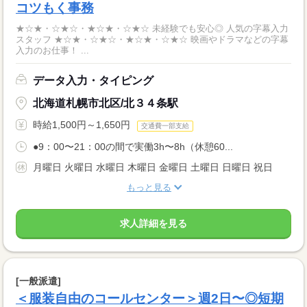
コツもく事務
★☆★・☆★☆・★☆★・☆★☆ 未経験でも安心◎ 人気の字幕入力
スタッフ ★☆★・☆★☆・★☆★・☆★☆ 映画やドラマなどの字幕
入力のお仕事！ ...
データ入力・タイピング
北海道札幌市北区/北３４条駅
時給1,500円～1,650円
交通費一部支給
●9：00〜21：00の間で実働3h〜8h（休憩60...
月曜日 火曜日 水曜日 木曜日 金曜日 土曜日 日曜日 祝日
もっと見る
求人詳細を見る
[一般派遣]
＜服装自由のコールセンター＞週2日〜◎短期