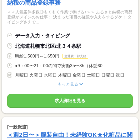
納税の商品登録事務
＜＜人気案件多数◎もくもく作業で稼げる♪＞＞ ふるさと納税の商品
登録がメインのお仕事！ 決まった項目の確認や入力をするダケ！ タ
イピングさえで...
データ入力・タイピング
北海道札幌市北区/北３４条駅
時給1,500円～1,650円
交通費一部支給
●9：00〜21：00の間で実働3h〜8h（休憩60...
月曜日 火曜日 水曜日 木曜日 金曜日 土曜日 日曜日 祝日
もっと見る
求人詳細を見る
[一般派遣]
＜週2日〜＞服装自由！未経験OK★化粧品に関