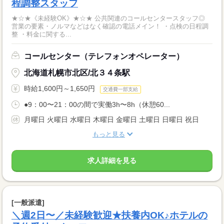
程調整スタッフ
★☆★《未経験OK》★☆★ 公共関連のコールセンタースタッフ◎
営業の要素・ノルマなどはなく確認の電話メイン！ ・点検の日程調
整 ・料金に関する...
コールセンター（テレフォンオペレーター）
北海道札幌市北区/北３４条駅
時給1,600円～1,650円
交通費一部支給
●9：00〜21：00の間で実働3h〜8h（休憩60...
月曜日 火曜日 水曜日 木曜日 金曜日 土曜日 日曜日 祝日
もっと見る
求人詳細を見る
[一般派遣]
＼週2日〜／未経験歓迎★扶養内OK♪ホテルの