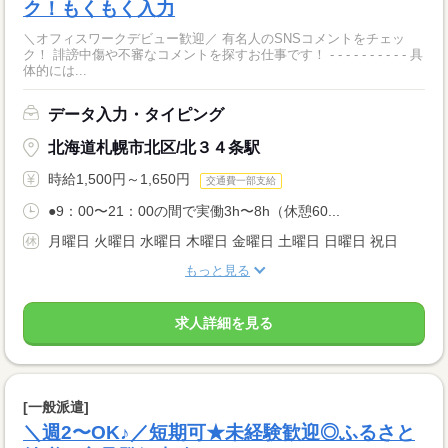
ク！もくもく入力
＼オフィスワークデビュー歓迎／ 有名人のSNSコメントをチェッ
ク！ 誹謗中傷や不審なコメントを探すお仕事です！ - - - - - - - - - - 具
体的には...
データ入力・タイピング
北海道札幌市北区/北３４条駅
時給1,500円～1,650円
交通費一部支給
●9：00〜21：00の間で実働3h〜8h（休憩60...
月曜日 火曜日 水曜日 木曜日 金曜日 土曜日 日曜日 祝日
もっと見る
求人詳細を見る
[一般派遣]
＼週2〜OK♪／短期可★未経験歓迎◎ふるさと