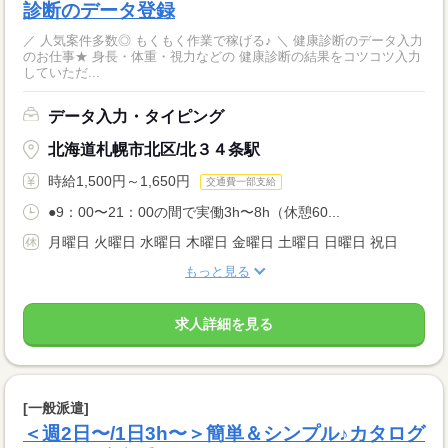
診断のデータ登録
／ 人気案件多数◎ もくもく作業で稼げる♪ ＼ 健康診断のデータ入力
のお仕事★ 身長・体重・視力などの 健康診断の結果をコツコツ入力
していただ...
データ入力・タイピング
北海道札幌市北区/北３４条駅
時給1,500円～1,650円
交通費一部支給
●9：00〜21：00の間で実働3h〜8h（休憩60...
月曜日 火曜日 水曜日 木曜日 金曜日 土曜日 日曜日 祝日
もっと見る
求人詳細を見る
[一般派遣]
＜週2日〜/1日3h〜＞簡単＆シンプル♪カタログ