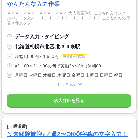
かんたんな入力作業
★☆★・☆★☆・★☆★・☆★☆ 大人気案件◎ こども作文コンクー
ルのデータ入力！ ★☆★・☆★☆・★☆★・☆★☆ こどもたちの 手
書き作文をフ...
データ入力・タイピング
北海道札幌市北区/北３４条駅
時給1,500円～1,650円
交通費一部支給
●9：00〜21：00の間で実働3h〜8h（休憩60...
月曜日 火曜日 水曜日 木曜日 金曜日 土曜日 日曜日 祝日
もっと見る
求人詳細を見る
[一般派遣]
＼未経験歓迎♪／週2〜OK◎字幕の文字入力！