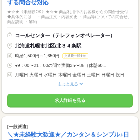
する問合せ対応
★☆★《未経験OK》★☆★ 商品利用中のお客様からの問合せ受付
◆具体的には… ・商品注文・内容変更 ・商品等についての問合せ、
商品説明 ・解約...
コールセンター（テレフォンオペレーター）
北海道札幌市北区/北３４条駅
時給1,500円～1,650円
交通費一部支給
●9：00〜21：00の間で実働3h〜8h（休憩60...
月曜日 火曜日 水曜日 木曜日 金曜日 土曜日 日曜日 祝日
もっと見る
求人詳細を見る
[一般派遣]
＼★未経験大歓迎★／カンタン＆シンプル♪日