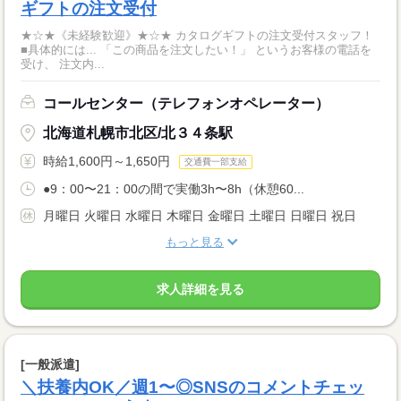
ギフトの注文受付
★☆★《未経験歓迎》★☆★ カタログギフトの注文受付スタッフ！
■具体的には... 「この商品を注文したい！」 というお客様の電話を
受け、 注文内...
コールセンター（テレフォンオペレーター）
北海道札幌市北区/北３４条駅
時給1,600円～1,650円
交通費一部支給
●9：00〜21：00の間で実働3h〜8h（休憩60...
月曜日 火曜日 水曜日 木曜日 金曜日 土曜日 日曜日 祝日
もっと見る
求人詳細を見る
[一般派遣]
＼扶養内OK／週1〜◎SNSのコメントチェッ