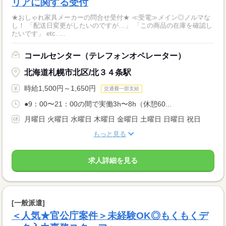
リアに関する受付
★おしゃれ家具メーカーの問合せ受付★ ≪受電≫メイン◎ノルマな
し！ 「配送日変更がしたいのですが…」 「この商品の在庫を確認し
たいです」 etc. ...
コールセンター（テレフォンオペレーター）
北海道札幌市北区/北３４条駅
時給1,500円～1,650円
交通費一部支給
●9：00〜21：00の間で実働3h〜8h（休憩60...
月曜日 火曜日 水曜日 木曜日 金曜日 土曜日 日曜日 祝日
もっと見る
求人詳細を見る
[一般派遣]
＜人気★官公庁案件＞未経験OK◎もくもくデ