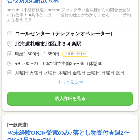
合せ対応/週払いOK
★☆★《未経験歓迎》★☆★ ファンクラブ会員様からの問合せ受付
のお仕事！ ■具体的には... 「登録の仕方がわかりません…」 「予約
方法教えてほ...
コールセンター（テレフォンオペレーター）
北海道札幌市北区/北３４条駅
時給1,500円～1,650円
交通費一部支給
●9：00〜21：00の間で実働3h〜8h（休憩60...
月曜日 火曜日 水曜日 木曜日 金曜日 土曜日 日曜日 祝日
もっと見る
求人詳細を見る
[一般派遣]
≪未経験OK≫受電のみ♪落とし物受付★週2〜