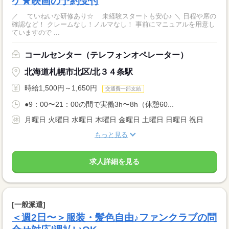
ケ★映画の予約受付
／ ていねいな研修あり☆ 未経験スタートも安心♪ ＼ 日程や席の
確認など！ クレームなし！ノルマなし！ 事前にマニュアルを用意し
ていますので ...
コールセンター（テレフォンオペレーター）
北海道札幌市北区/北３４条駅
時給1,500円～1,650円
交通費一部支給
●9：00〜21：00の間で実働3h〜8h（休憩60...
月曜日 火曜日 水曜日 木曜日 金曜日 土曜日 日曜日 祝日
もっと見る
求人詳細を見る
[一般派遣]
＜週2日〜＞服装・髪色自由♪ファンクラブの問