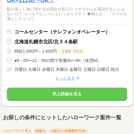
OK×1日3h〜OK！
駅の落とし物に関するお問合せ窓口◎ コチラからお電話することは
ないので コールデビューにもピッタリです☆ ◆例えば… 「スマホを
落としちゃって...
コールセンター（テレフォンオペレーター）
北海道札幌市北区/北３４条駅
時給1,600円～1,650円
交通費一部支給
●9：00〜21：00の間で実働3h〜8h（休憩60...
月曜日 火曜日 水曜日 木曜日 金曜日 土曜日 日曜日 祝日
もっと見る
求人詳細を見る
お探しの条件にヒットしたハローワーク案件一覧
ハローワーク求人（掲載元：川崎北公共職業安定所）