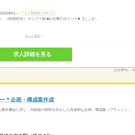
/09/01～
１ヶ月以内にスタート
） （休憩60分） ※シフト制 ■お仕事のポイント■ 【ここが...
もっと見る
求人詳細を見る
お仕事No.：
A
ナー＊企画・構成案作成
案件機会に対し、AI技術の特性を生かした具体的な企画・構成案（プランニン...