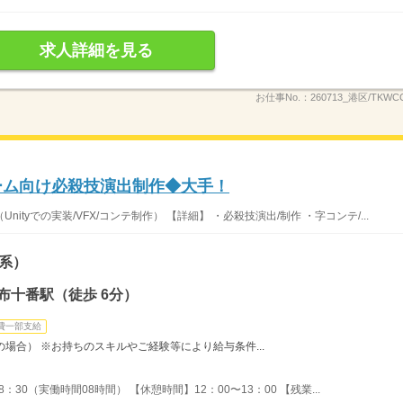
求人詳細を見る
お仕事No.：
260713_港区/TKWCC
ゲーム向け必殺技演出制作◆大手！
tyでの実装/VFX/コンテ制作） 【詳細】 ・必殺技演出/制作 ・字コンテ/...
系）
布十番駅（徒歩 6分）
費一部支給
時間の場合） ※お持ちのスキルやご経験等により給与条件...
：30（実働時間08時間） 【休憩時間】12：00〜13：00 【残業...