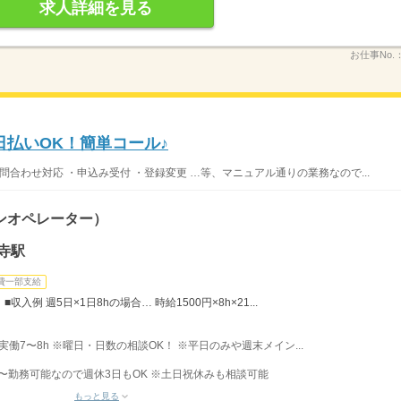
求人詳細を見る
お仕事No.
日払いOK！簡単コール♪
問合わせ対応 ・申込み受付 ・登録変更 …等、マニュアル通りの業務なので...
ンオペレーター）
寺駅
費一部支給
入例 週5日×1日8hの場合… 時給1500円×8h×21...
 ■実働7〜8h ※曜日・日数の相談OK！ ※平日のみや週末メイン...
〜勤務可能なので週休3日もOK ※土日祝休みも相談可能
もっと見る