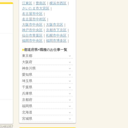
江東区
豊島区
横浜市西区
さいたま市大宮区
名古屋市中区
名古屋市中村区
大阪市中央区
大阪市北区
神戸市中央区
京都市下京区
仙台市青葉区
札幌市中央区
福岡市中央区
福岡市博多区
都道府県×職種のお仕事一覧
東京都
大阪府
神奈川県
愛知県
埼玉県
千葉県
兵庫県
京都府
福岡県
北海道
宮城県
01481057