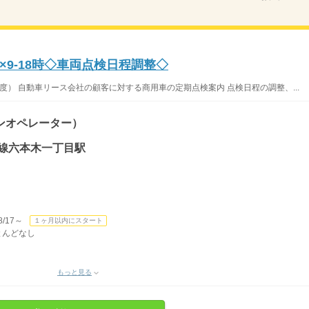
9-18時◇車両点検日程調整◇
程度） 自動車リース会社の顧客に対する商用車の定期点検案内 点検日程の調整、...
ンオペレーター）
北線六本木一丁目駅
/17～
１ヶ月以内にスタート
ほとんどなし
もっと見る