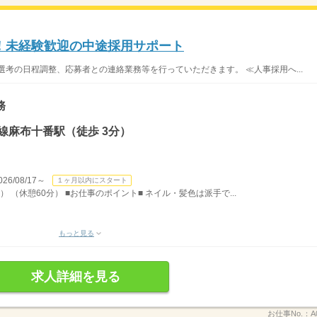
！未経験歓迎の中途採用サポート
選考の日程調整、応募者との連絡業務等を行っていただきます。 ≪人事採用へ...
務
線麻布十番駅（徒歩 3分）
/08/17～
１ヶ月以内にスタート
） （休憩60分） ■お仕事のポイント■ ネイル・髪色は派手で...
もっと見る
求人詳細を見る
お仕事No.：
A