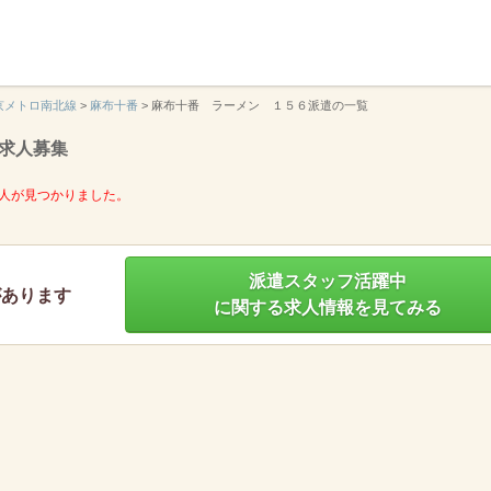
】
京メトロ南北線
>
麻布十番
>
麻布十番 ラーメン １５６派遣の一覧
求人募集
人が見つかりました。
派遣スタッフ活躍中
があります
に関する求人情報を見てみる