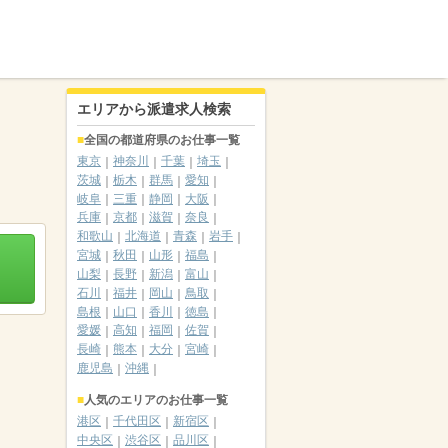
エリアから派遣求人検索
全国の都道府県のお仕事一覧
東京
神奈川
千葉
埼玉
茨城
栃木
群馬
愛知
岐阜
三重
静岡
大阪
兵庫
京都
滋賀
奈良
和歌山
北海道
青森
岩手
宮城
秋田
山形
福島
山梨
長野
新潟
富山
石川
福井
岡山
鳥取
島根
山口
香川
徳島
愛媛
高知
福岡
佐賀
長崎
熊本
大分
宮崎
鹿児島
沖縄
人気のエリアのお仕事一覧
港区
千代田区
新宿区
中央区
渋谷区
品川区