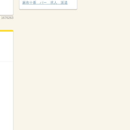
麻布十番 バー 求人 派遣
：
1676263