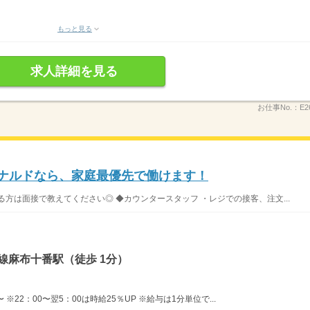
もっと見る
求人詳細を見る
お仕事No.：
E2
ドナルドなら、家庭最優先で働けます！
方は面接で教えてください◎ ◆カウンタースタッフ ・レジでの接客、注文...
線麻布十番駅（徒歩 1分）
※22：00〜翌5：00は時給25％UP ※給与は1分単位で...