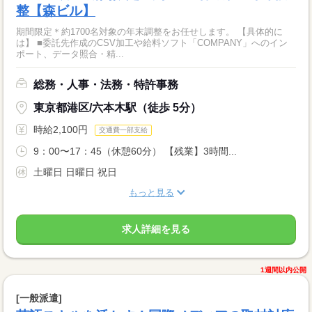
整【森ビル】
期間限定＊約1700名対象の年末調整をお任せします。 【具体的に
は】 ■委託先作成のCSV加工や給料ソフト「COMPANY」へのイン
ポート、データ照合・精...
総務・人事・法務・特許事務
東京都港区/六本木駅（徒歩 5分）
時給2,100円
交通費一部支給
9：00〜17：45（休憩60分） 【残業】3時間...
土曜日 日曜日 祝日
もっと見る
求人詳細を見る
1週間以内公開
[一般派遣]