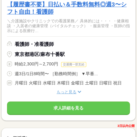
【履歴書不要】日払い＆手数料無料◎週3〜シ
フト自由！看護師
＼介護施設やクリニックでの看護業務／ 具体的には・・・ ・健康相
談 ・入居者の健康管理（バイタルチェック） ・服薬管理 ・医師の指
示による医療行...
看護師・准看護師
東京都港区/麻布十番駅
時給2,300円～2,700円
交通費一部支給
週3日/1日8時間〜 ［勤務時間例］ ▼早番...
月曜日 火曜日 水曜日 木曜日 金曜日 土曜日 日曜日 祝日
もっと見る
求人詳細を見る
3日以内公開