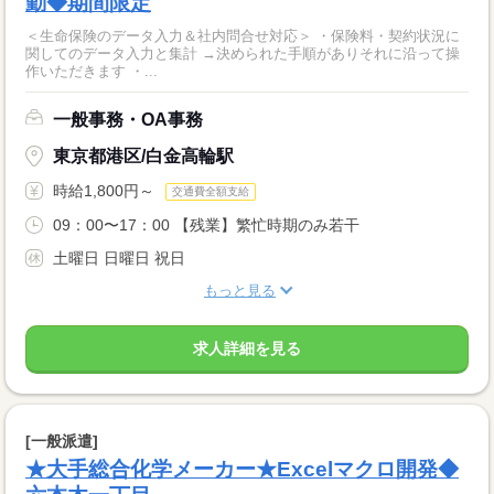
勤◆期間限定
＜生命保険のデータ入力＆社内問合せ対応＞ ・保険料・契約状況に
関してのデータ入力と集計 →決められた手順がありそれに沿って操
作いただきます ・...
一般事務・OA事務
東京都港区/白金高輪駅
時給1,800円～
交通費全額支給
09：00〜17：00 【残業】繁忙時期のみ若干
土曜日 日曜日 祝日
もっと見る
求人詳細を見る
[一般派遣]
★大手総合化学メーカー★Excelマクロ開発◆