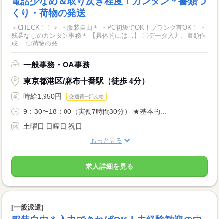
電話少なめ＆取り次ぎ程度！カンタン＊書類づ
くり・荷物の発送
＜CHECK！！＞ ・服装自由＊ ・PC初級でOK！ブランク有OK！ ・
残業なしのカンタン事務＊ 【具体的には…】 〇データ入力、書類作
成 〇荷物の発...
一般事務・OA事務
東京都港区/麻布十番駅（徒歩 4分）
時給1,950円
交通費一部支給
9：30〜18：00（実働7時間30分） ★基本的...
土曜日 日曜日 祝日
もっと見る
求人詳細を見る
[一般派遣]