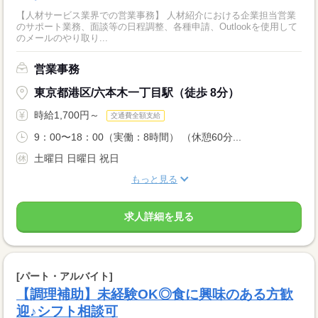
【人材サービス業界での営業事務】 人材紹介における企業担当営業
のサポート業務、面談等の日程調整、各種申請、Outlookを使用して
のメールのやり取り...
営業事務
東京都港区/六本木一丁目駅（徒歩 8分）
時給1,700円～
交通費全額支給
9：00〜18：00（実働：8時間） （休憩60分...
土曜日 日曜日 祝日
もっと見る
求人詳細を見る
[パート・アルバイト]
【調理補助】未経験OK◎食に興味のある方歓
迎♪シフト相談可