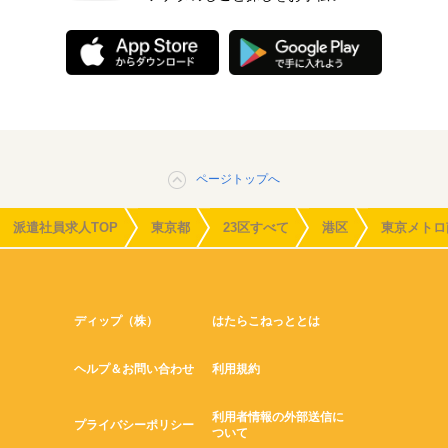
ページトップへ
派遣社員求人TOP
東京都
23区すべて
港区
東京メトロ
ディップ（株）
はたらこねっととは
ヘルプ＆お問い合わせ
利用規約
利用者情報の外部送信に
プライバシーポリシー
ついて