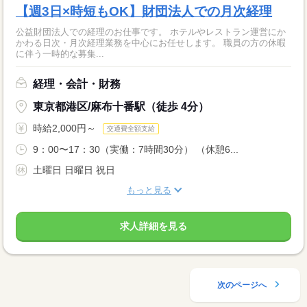
【週3日×時短もOK】財団法人での月次経理
公益財団法人での経理のお仕事です。 ホテルやレストラン運営にか
かわる日次・月次経理業務を中心にお任せします。 職員の方の休暇
に伴う一時的な募集...
経理・会計・財務
東京都港区/麻布十番駅（徒歩 4分）
時給2,000円～
交通費全額支給
9：00〜17：30（実働：7時間30分） （休憩6...
土曜日 日曜日 祝日
もっと見る
求人詳細を見る
次のページへ