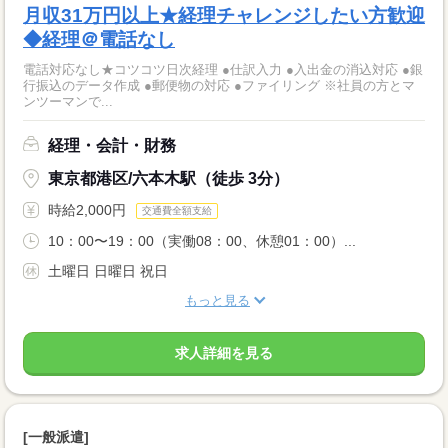
月収31万円以上★経理チャレンジしたい方歓迎
◆経理＠電話なし
電話対応なし★コツコツ日次経理 ●仕訳入力 ●入出金の消込対応 ●銀
行振込のデータ作成 ●郵便物の対応 ●ファイリング ※社員の方とマ
ンツーマンで...
経理・会計・財務
東京都港区/六本木駅（徒歩 3分）
時給2,000円
交通費全額支給
10：00〜19：00（実働08：00、休憩01：00）...
土曜日 日曜日 祝日
もっと見る
求人詳細を見る
[一般派遣]