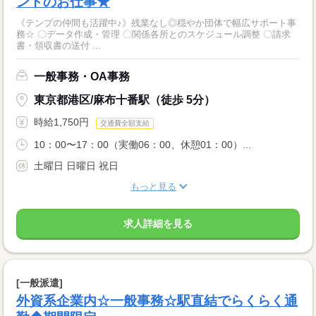
ントのお仕事★
《テンプの仲間も活躍中♪》残業なし◎穏やか団体で幅広サポート事
務☆ 〇データ作成・管理 〇関係各所とのスケジュール調整 〇請求
書・領収書の送付 ...
一般事務・OA事務
東京都港区/麻布十番駅（徒歩 5分）
時給1,750円
交通費全額支給
10：00〜17：00（実働06：00、休憩01：00）...
土曜日 日曜日 祝日
もっと見る
求人詳細を見る
[一般派遣]
外資系企業内☆一般事務☆駅直結でらくらく通