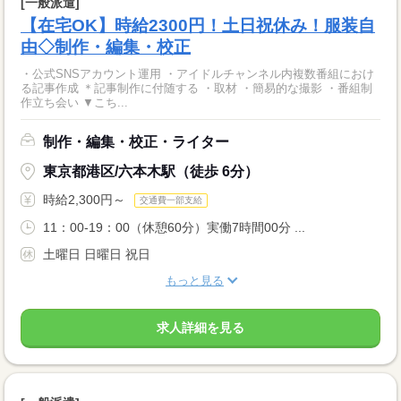
[一般派遣]
【在宅OK】時給2300円！土日祝休み！服装自
由◇制作・編集・校正
・公式SNSアカウント運用 ・アイドルチャンネル内複数番組におけ
る記事作成 ＊記事制作に付随する ・取材 ・簡易的な撮影 ・番組制
作立ち会い ▼こち...
制作・編集・校正・ライター
東京都港区/六本木駅（徒歩 6分）
時給2,300円～
交通費一部支給
11：00-19：00（休憩60分）実働7時間00分 ...
土曜日 日曜日 祝日
もっと見る
求人詳細を見る