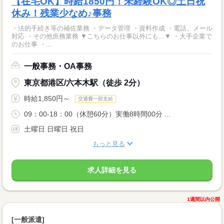
【在宅OK】時給1850円！未経験OK◎土日祝
休み！残業少なめ♪事務
・法的手続き等の補佐業務 ・データ管理 ・資料作成 ・電話、メール
対応 ・その他庶務業務 ▼こちらのお仕事以外にも...▼ ・大手企業で
のお仕事 ・...
一般事務・OA事務
東京都港区/六本木駅（徒歩 2分）
時給1,850円～
交通費一部支給
09：00-18：00（休憩60分）実働8時間00分 ...
土曜日 日曜日 祝日
もっと見る
求人詳細を見る
1週間以内公開
[一般派遣]