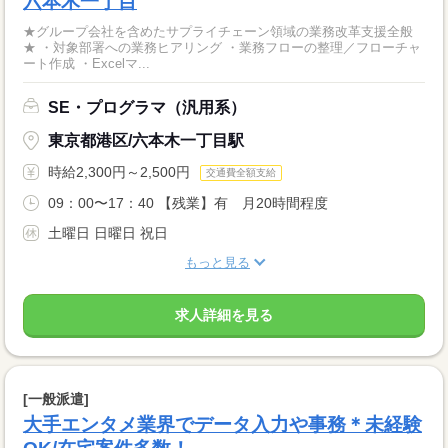
六本木一丁目
★グループ会社を含めたサプライチェーン領域の業務改革支援全般
★ ・対象部署への業務ヒアリング ・業務フローの整理／フローチャ
ート作成 ・Excelマ...
SE・プログラマ（汎用系）
東京都港区/六本木一丁目駅
時給2,300円～2,500円
交通費全額支給
09：00〜17：40 【残業】有 月20時間程度
土曜日 日曜日 祝日
もっと見る
求人詳細を見る
[一般派遣]
大手エンタメ業界でデータ入力や事務＊未経験