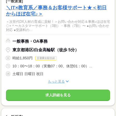
[一般派遣]
＼IT×教育系／事務＆お客様サポート★＜初日
からほぼ在宅♪＞
＜次世代DX人材の育成に貢献！＞お問い合わせ対応＆事務♪ほぼ在宅
◇+＊〜カスタマーサポート（3割）・事務（7割）〜 ●お問い合わせ
対応 ●受講料の...
一般事務・OA事務
東京都港区/白金高輪駅（徒歩 5分）
時給1,850円
交通費全額支給
10：00〜18：00（実働07：00、休憩01：00）...
土曜日 日曜日 祝日
もっと見る
求人詳細を見る