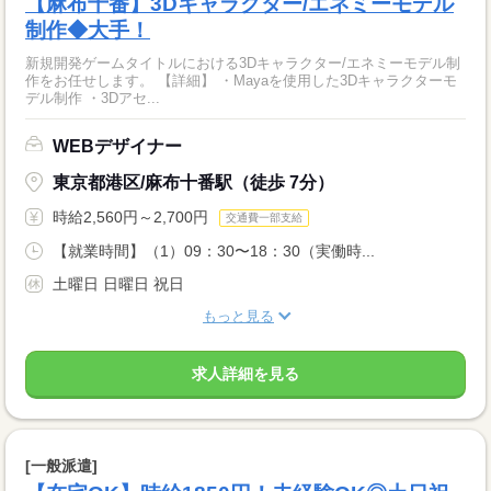
【麻布十番】3Dキャラクター/エネミーモデル
制作◆大手！
新規開発ゲームタイトルにおける3Dキャラクター/エネミーモデル制
作をお任せします。 【詳細】 ・Mayaを使用した3Dキャラクターモ
デル制作 ・3Dアセ...
WEBデザイナー
東京都港区/麻布十番駅（徒歩 7分）
時給2,560円～2,700円
交通費一部支給
【就業時間】（1）09：30〜18：30（実働時...
土曜日 日曜日 祝日
もっと見る
求人詳細を見る
[一般派遣]