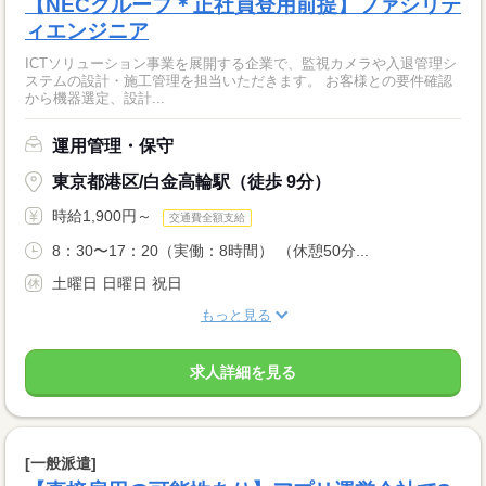
【NECグループ＊正社員登用前提】ファシリテ
ィエンジニア
ICTソリューション事業を展開する企業で、監視カメラや入退管理シ
ステムの設計・施工管理を担当いただきます。 お客様との要件確認
から機器選定、設計...
運用管理・保守
東京都港区/白金高輪駅（徒歩 9分）
時給1,900円～
交通費全額支給
8：30〜17：20（実働：8時間） （休憩50分...
土曜日 日曜日 祝日
もっと見る
求人詳細を見る
[一般派遣]