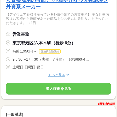
＜直接雇用の可能アリ×穏やかな少人数環境＞
外資系メーカー
【アイウェアを取り扱っている外資企業での営業事務】 主な仕事内
容はお客様から依頼があった商品をシステムに発注入力を行ってい
ただきます。 （1日...
営業事務
東京都港区/六本木駅（徒歩 6分）
時給1,950円～
交通費全額支給
9：30〜17：30（実働：7時間） （休憩60分...
土曜日 日曜日 祝日
もっと見る
求人詳細を見る
1週間以内公開
[一般派遣]