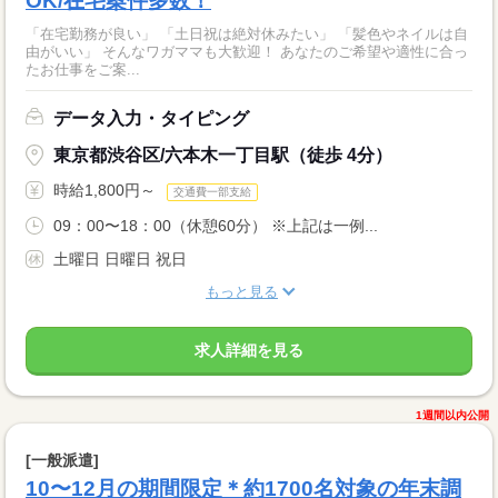
OK/在宅案件多数！
「在宅勤務が良い」 「土日祝は絶対休みたい」 「髪色やネイルは自
由がいい」 そんなワガママも大歓迎！ あなたのご希望や適性に合っ
たお仕事をご案...
データ入力・タイピング
東京都渋谷区/六本木一丁目駅（徒歩 4分）
時給1,800円～
交通費一部支給
09：00〜18：00（休憩60分） ※上記は一例...
土曜日 日曜日 祝日
もっと見る
求人詳細を見る
1週間以内公開
[一般派遣]
10〜12月の期間限定＊約1700名対象の年末調