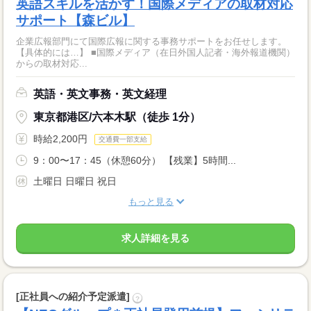
英語スキルを活かす！国際メディアの取材対応
サポート【森ビル】
企業広報部門にて国際広報に関する事務サポートをお任せします。
【具体的には…】 ■国際メディア（在日外国人記者・海外報道機関）
からの取材対応...
英語・英文事務・英文経理
東京都港区/六本木駅（徒歩 1分）
時給2,200円
交通費一部支給
9：00〜17：45（休憩60分） 【残業】5時間...
土曜日 日曜日 祝日
もっと見る
求人詳細を見る
[正社員への紹介予定派遣]
?