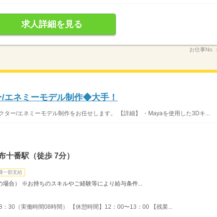
求人詳細を見る
お仕事No.
ー/エネミーモデル制作◆大手！
ー/エネミーモデル制作をお任せします。 【詳細】 ・Mayaを使用した3Dキ...
布十番駅（徒歩 7分）
費一部支給
時間の場合） ※お持ちのスキルやご経験等により給与条件...
：30（実働時間08時間） 【休憩時間】12：00〜13：00 【残業...