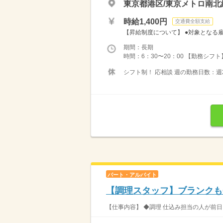
東京都港区/東京メトロ南北
時給1,400円
交通費全額支給
【昇給制度について】 ●対象となる雇用形
期間：長期
時間：6：30〜20：00 【勤務シフト】
シフト制！ 応相談 週の勤務日数：週
パート・アルバイト
【調理スタッフ】ブランクも
【仕事内容】 ◆調理 仕込み担当の人が前日