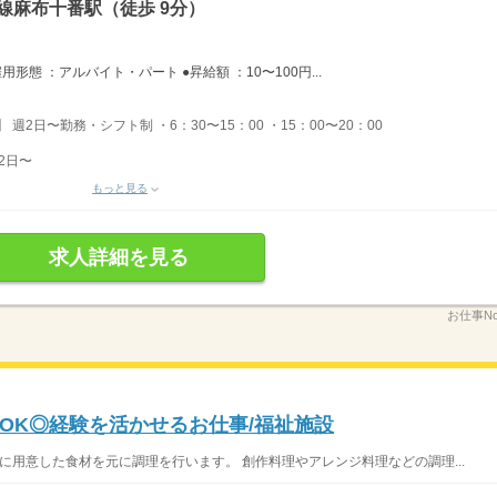
線麻布十番駅（徒歩 9分）
態 ：アルバイト・パート ●昇給額 ：10〜100円...
 週2日〜勤務・シフト制 ・6：30〜15：00 ・15：00〜20：00
2日〜
もっと見る
求人詳細を見る
お仕事No
OK◎経験を活かせるお仕事/福祉施設
に用意した食材を元に調理を行います。 創作料理やアレンジ料理などの調理...