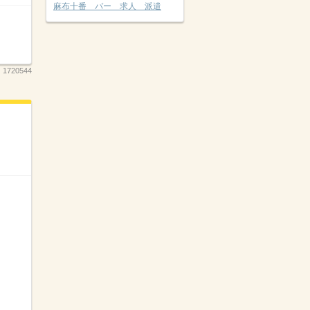
麻布十番 バー 求人 派遣
：
1720544