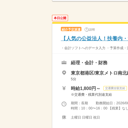
本日公開
紹介予定派遣
説明
【人気の公益法人！扶養内・
・会計ソフトへのデータ入力 ・予算作成・決
経理・会計・財務
東京都港区/東京メトロ南北
5分
時給1,800円～
交通費全額支給
※交通費・残業代別途支給
期間：長期 勤務開始日：2026/08
時間：10：00〜16：00 【残業】な
土曜日 日曜日 祝日