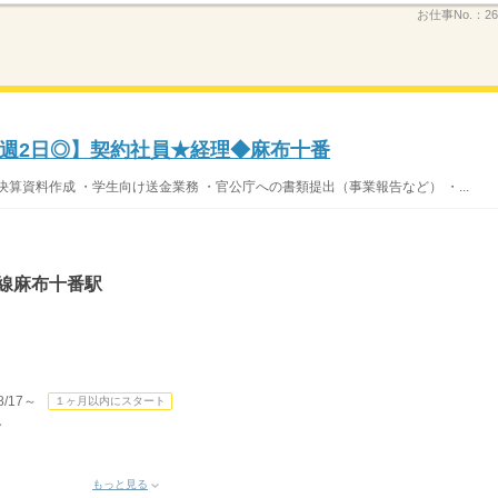
お仕事No.：
26
週2日◎】契約社員★経理◆麻布十番
算資料作成 ・学生向け送金業務 ・官公庁への書類提出（事業報告など） ・...
線麻布十番駅
/17～
１ヶ月以内にスタート
し
もっと見る