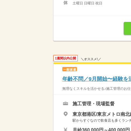
土曜日 日曜日 祝日
1週間以内公開
＼オススメ!／
一般派遣
年齢不問／9月開始〜経験を
無理なくスキルを活かせる♪施工管理のお仕事
施工管理・現場監督
東京都港区/東京メトロ南北
駅からすぐなので飲食店も多くラン
月給360,000円～400,000円