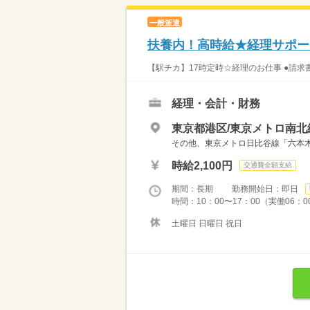
一般派遣
扶養内！高時給★経理サポー
【駅チカ】17時定時☆経理のお仕事 ●請求書
経理・会計・財務
東京都港区/東京メトロ南北
その他、東京メトロ日比谷線「六本
時給2,100円
交通費全額支給
期間：長期 勤務開始日：即日
時間：10：00〜17：00（実働06：0
土曜日 日曜日 祝日