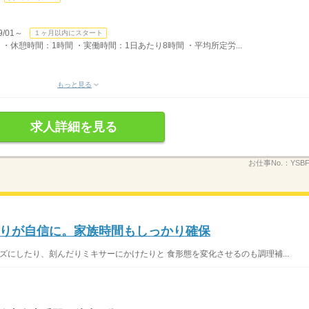
/01～
１ヶ月以内にスタート
） ・休憩時間：1時間 ・実働時間：1日あたり8時間 ・平均所定労...
もっと見る
求人詳細を見る
お仕事No.：
YSB
りが自信に。家族時間もしっかり確保
ズにしたり、刻んだりミキサーにかけたりと 食形態を変化させるのも調理補...