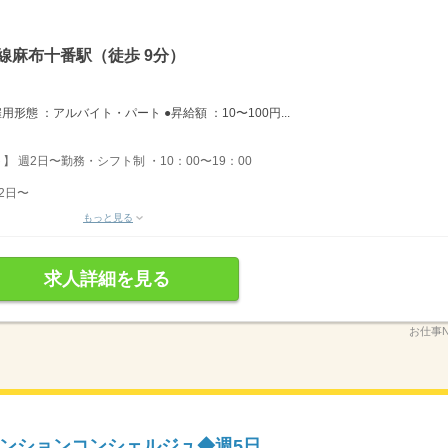
線麻布十番駅（徒歩 9分）
態 ：アルバイト・パート ●昇給額 ：10〜100円...
ト】 週2日〜勤務・シフト制 ・10：00〜19：00
2日〜
もっと見る
求人詳細を見る
お仕事N
ンションコンシェルジュ◆週5日