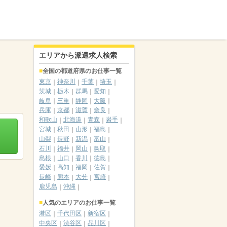
エリアから派遣求人検索
全国の都道府県のお仕事一覧
東京
神奈川
千葉
埼玉
茨城
栃木
群馬
愛知
岐阜
三重
静岡
大阪
兵庫
京都
滋賀
奈良
和歌山
北海道
青森
岩手
宮城
秋田
山形
福島
山梨
長野
新潟
富山
石川
福井
岡山
鳥取
島根
山口
香川
徳島
愛媛
高知
福岡
佐賀
長崎
熊本
大分
宮崎
鹿児島
沖縄
人気のエリアのお仕事一覧
港区
千代田区
新宿区
中央区
渋谷区
品川区