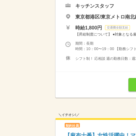
キッチンスタッフ
東京都港区/東京メトロ南北
時給1,800円
交通費全額支給
【昇給制度について】 ●対象となる雇用形
期間：長期
時間：10：00〜19：00 【勤務シフ
シフト制！ 応相談 週の勤務日数：週
＼イチオシ!／
契約社員
【麻布十番】女性活躍中！マ