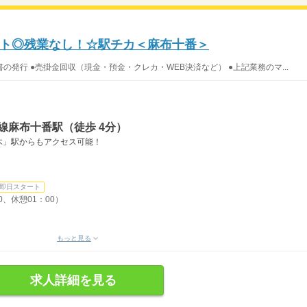
ト◎残業なし！☆駅チカ＜麻布十番＞
の発行 ●売掛金回収（現金・預金・クレカ・WEB決済など） ●上記業務のマ...
線麻布十番駅（徒歩 4分）
木」駅からもアクセス可能！
即日スタート
0、休憩01：00）
もっと見る
求人詳細を見る