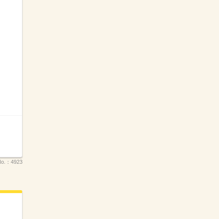
o.：
4923