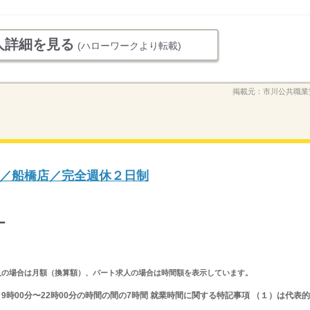
人詳細を見る
(ハローワークより転載)
掲載元：
市川公共職業
／船橋店／完全週休２日制
ー
ルタイム求人の場合は月額（換算額）、パート求人の場合は時間額を表示しています。
又は 9時00分〜22時00分の時間の間の7時間 就業時間に関する特記事項 （１）は代表的