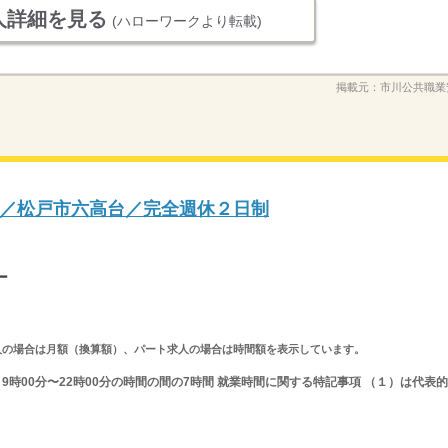
人詳細を見る
(ハローワークより転載)
掲載元：
市川公共職業
／松戸市六高台／完全週休２日制
ー
ルタイム求人の場合は月額（換算額）、パート求人の場合は時間額を表示しています。
又は 9時00分〜22時00分の時間の間の7時間 就業時間に関する特記事項 （１）は代表的