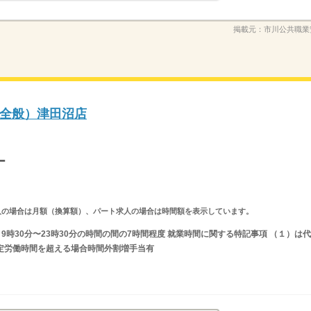
掲載元：
市川公共職業
全般）津田沼店
ー
ルタイム求人の場合は月額（換算額）、パート求人の場合は時間額を表示しています。
又は 9時30分〜23時30分の時間の間の7時間程度 就業時間に関する特記事項 （１）は代
法定労働時間を超える場合時間外割増手当有