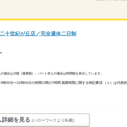
二十世紀が丘店／完全週休二日制
ー
ルタイム求人の場合は月額（換算額）、パート求人の場合は時間額を表示しています。
又は 9時00分〜22時00分の時間の間の7時間 就業時間に関する特記事項 （１）は代表的
人詳細を見る
(ハローワークより転載)