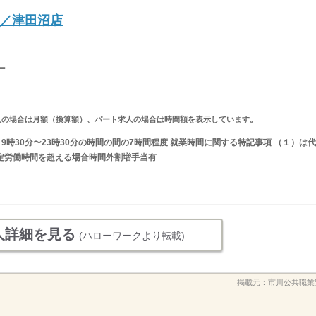
／津田沼店
ー
ルタイム求人の場合は月額（換算額）、パート求人の場合は時間額を表示しています。
又は 9時30分〜23時30分の時間の間の7時間程度 就業時間に関する特記事項 （１）は代
法定労働時間を超える場合時間外割増手当有
人詳細を見る
(ハローワークより転載)
掲載元：
市川公共職業