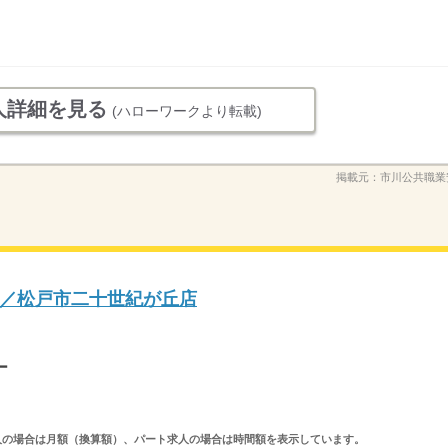
人詳細を見る
(ハローワークより転載)
掲載元：
市川公共職業
／松戸市二十世紀が丘店
ー
ルタイム求人の場合は月額（換算額）、パート求人の場合は時間額を表示しています。