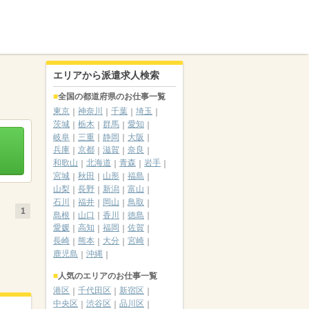
エリアから派遣求人検索
全国の都道府県のお仕事一覧
東京
神奈川
千葉
埼玉
茨城
栃木
群馬
愛知
岐阜
三重
静岡
大阪
兵庫
京都
滋賀
奈良
和歌山
北海道
青森
岩手
宮城
秋田
山形
福島
山梨
長野
新潟
富山
石川
福井
岡山
鳥取
1
島根
山口
香川
徳島
愛媛
高知
福岡
佐賀
長崎
熊本
大分
宮崎
鹿児島
沖縄
人気のエリアのお仕事一覧
港区
千代田区
新宿区
中央区
渋谷区
品川区