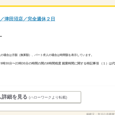
／津田沼店／完全週休２日
ー
ルタイム求人の場合は月額（換算額）、パート求人の場合は時間額を表示しています。
又は 9時30分〜23時30分の時間の間の8時間程度 就業時間に関する特記事項 （１）は代
人詳細を見る
(ハローワークより転載)
掲載元：
市川公共職業