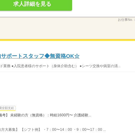
求人詳細を見る
お仕事No.
内サポートスタッフ◆無資格OK☆
ド業務 ●入院患者様のサポート（身体介助含む） ●シーツ交換や病室の清...
費全額支給
】 未経験の方（無資格）：時給1600円〜 介護経験...
集】 【シフト例】 ・7：00〜14：00 ・9：00〜17：00 ...