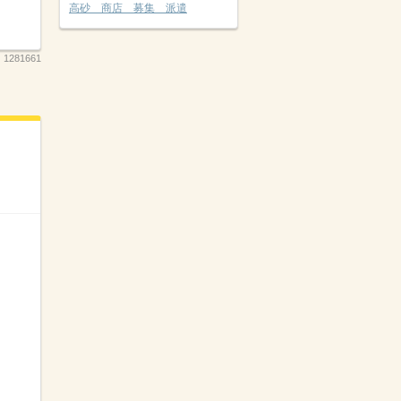
高砂 商店 募集 派遣
：
1281661