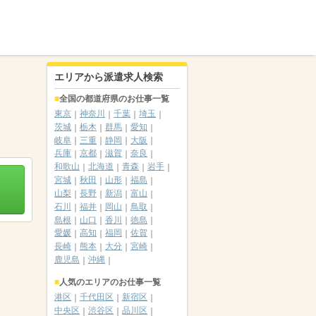
エリアから派遣求人検索
全国の都道府県のお仕事一覧
東京
神奈川
千葉
埼玉
茨城
栃木
群馬
愛知
岐阜
三重
静岡
大阪
兵庫
京都
滋賀
奈良
和歌山
北海道
青森
岩手
宮城
秋田
山形
福島
山梨
長野
新潟
富山
石川
福井
岡山
鳥取
島根
山口
香川
徳島
愛媛
高知
福岡
佐賀
長崎
熊本
大分
宮崎
鹿児島
沖縄
人気のエリアのお仕事一覧
港区
千代田区
新宿区
中央区
渋谷区
品川区