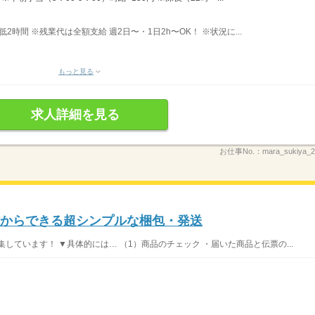
最低2時間 ※残業代は全額支給 週2日〜・1日2h〜OK！ ※状況に...
もっと見る
求人詳細を見る
お仕事No.：
mara_sukiya
験からできる超シンプルな梱包・発送
しています！ ▼具体的には… （1）商品のチェック ・届いた商品と伝票の...