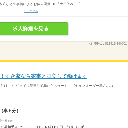
家庭などの事情によるお休み調整OK 「土日休み」「...
もっと見る
求人詳細を見る
お仕事No.：
912517-260801
K！すき家なら家事と両立して働けます
片付け など まずは簡単な業務からスタート！ 【セルフオーダー導入なの...
（車 6分）
費一部支給
早朝手当（5：00-9：00）時給+150円 ※深夜（22時〜...