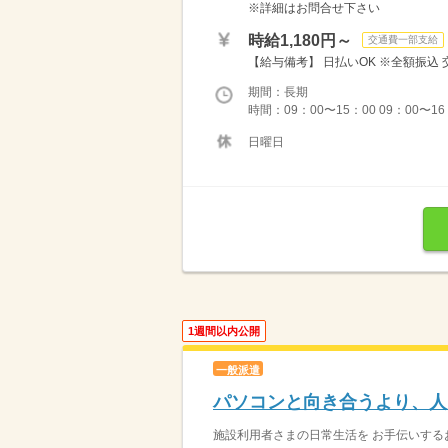
※詳細はお問合せ下さい
時給1,180円～
交通費一部支給
【給与備考】 日払いOK ※全額振込
期間：長期
時間：09：00〜15：00 09：00〜16：
日曜日
1週間以内公開
一般派遣
パソコンと向き合うより、人
施設利用者さまの日常生活を お手伝いするお