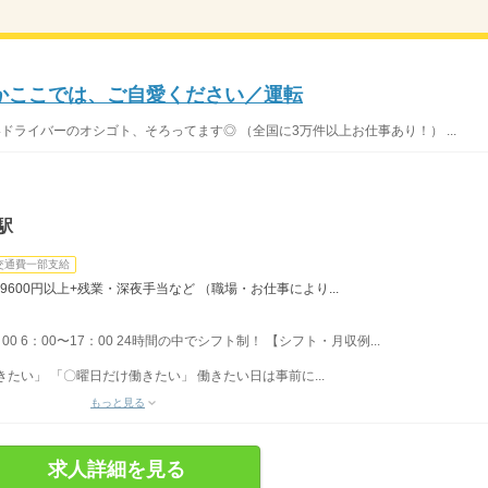
かここでは、ご自愛ください／運転
いドライバーのオシゴト、そろってます◎ （全国に3万件以上お仕事あり！） ...
駅
交通費一部支給
9600円以上+残業・深夜手当など （職場・お仕事により...
：00 6：00〜17：00 24時間の中でシフト制！ 【シフト・月収例...
たい」 「〇曜日だけ働きたい」 働きたい日は事前に...
もっと見る
求人詳細を見る