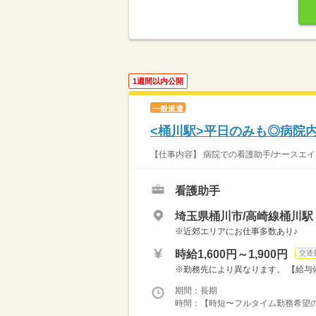
1週間以内公開
一般派遣
<桶川駅>平日のみも◎病院
【仕事内容】 病院での看護助手/ナースエイ
看護助手
埼玉県桶川市/高崎線桶川駅
※近郊エリアにお仕事多数あり♪
時給1,600円～1,900円
交通
※勤務先により異なります。 【給与備考
期間：長期
時間：【時短〜フルタイム勤務希望の方大募