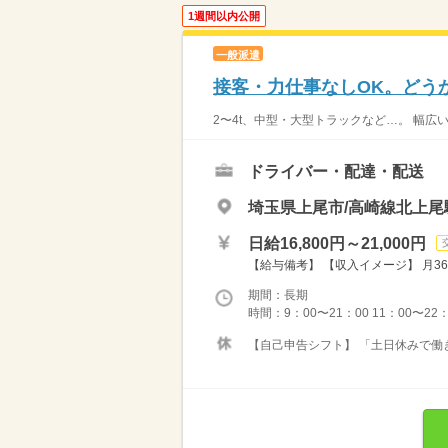
1週間以内公開
一般派遣
接客・力仕事なしOK。どう
2〜4t、中型・大型トラックなど…。 幅広
ドライバー・配達・配送
埼玉県上尾市/高崎線北上尾
日給16,800円～21,000円
【給与備考】 【収入イメージ】 月36
期間：長期
時間：9：00〜21：00 11：00〜22
【自己申告シフト】 「土日休みで働き