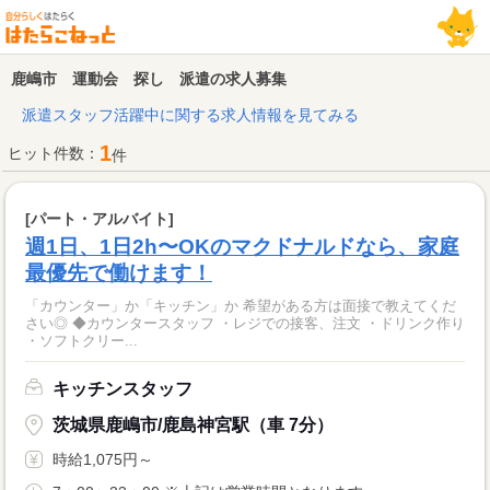
鹿嶋市 運動会 探し 派遣の求人募集
派遣スタッフ活躍中に関する求人情報を見てみる
1
ヒット件数：
件
[パート・アルバイト]
週1日、1日2h〜OKのマクドナルドなら、家庭
最優先で働けます！
「カウンター」か「キッチン」か 希望がある方は面接で教えてくだ
さい◎ ◆カウンタースタッフ ・レジでの接客、注文 ・ドリンク作り
・ソフトクリー...
キッチンスタッフ
茨城県鹿嶋市/鹿島神宮駅（車 7分）
時給1,075円～