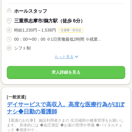
ホールスタッフ
三重県志摩市/鵜方駅（徒歩 6分）
時給1,230円～1,538円
交通費一部支給
00：00〜00：00 ※1日実働最低2時間 ※残業...
シフト制
もっと見る
求人詳細を見る
[一般派遣]
デイサービスで高収入。高度な医療行為がほぼ
ナシ◆日勤の看護師
【看護のお仕事】 施設利用者さまの 生活補助や健康管理をお願いし
ます。 具体的には ◆血圧測定 ◆お薬の管理や準備 ◆バイタルチェ
ック ◆発疹やケ...