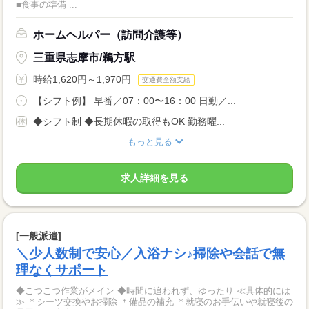
■食事の準備 ...
ホームヘルパー（訪問介護等）
三重県志摩市/鵜方駅
時給1,620円～1,970円
交通費全額支給
【シフト例】 早番／07：00〜16：00 日勤／...
◆シフト制 ◆長期休暇の取得もOK 勤務曜...
もっと見る
求人詳細を見る
[一般派遣]
＼少人数制で安心／入浴ナシ♪掃除や会話で無
理なくサポート
◆こつこつ作業がメイン ◆時間に追われず、ゆったり ≪具体的には
≫ ＊シーツ交換やお掃除 ＊備品の補充 ＊就寝のお手伝いや就寝後の