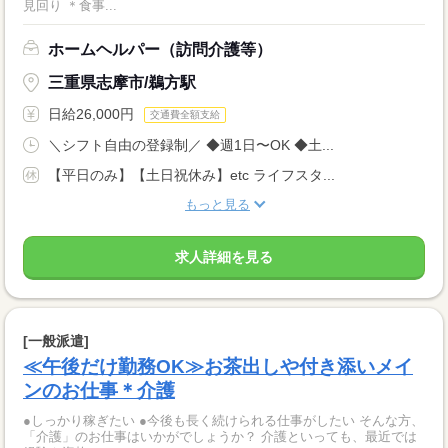
見回り ＊食事...
ホームヘルパー（訪問介護等）
三重県志摩市/鵜方駅
日給26,000円
交通費全額支給
＼シフト自由の登録制／ ◆週1日〜OK ◆土...
【平日のみ】【土日祝休み】etc ライフスタ...
もっと見る
求人詳細を見る
[一般派遣]
≪午後だけ勤務OK≫お茶出しや付き添いメイ
ンのお仕事＊介護
●しっかり稼ぎたい ●今後も長く続けられる仕事がしたい そんな方、
「介護」のお仕事はいかがでしょうか？ 介護といっても、最近では