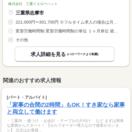
株式会社 三重イエローハット
三重県志摩市
221,000円〜301,700円 ※フルタイム求人の場合は月額（換算額）、パート求人の場合は時間額を表示しています。
変形労働時間制 変形労働時間制の単位 １ヶ月単位 就業時間１ 9時30分〜19時00分 就業時間に関する特記事項 １ヵ月平均週４０時間以内
その他
求人詳細を見る
(ハローワークより転載)
関連のおすすめ求人情報
[パート・アルバイト]
「家事の合間の2時間」もOK！すき家なら家事
と両立して働けます
・ご案内 ・盛つけ ・お会計 ・テーブルの片付け など まずは簡単
な業務からスタート！ 【セルフオーダー導入なので接客がカンタ
ン】 注文はお客様...