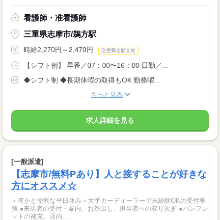
看護師・准看護師
三重県志摩市/鵜方駅
時給2,270円～2,470円
交通費全額支給
【シフト例】 早番／07：00〜16：00 日勤／...
◆シフト制 ◆長期休暇の取得もOK 勤務曜...
もっと見る
求人詳細を見る
[一般派遣]
【志摩市/無料Pあり】人と接することが好きな
方にオススメ☆
＜何かと便利な平日休み＞大手カーディーラーで未経験OKの受付事
務 ●来店者の受付・案内、お茶出し、担当者への取り次ぎ ●パンフレ
ットの補充、店内...