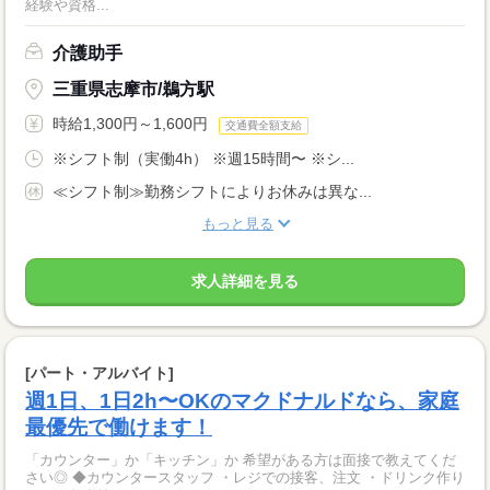
経験や資格...
介護助手
三重県志摩市/鵜方駅
時給1,300円～1,600円
交通費全額支給
※シフト制（実働4h） ※週15時間〜 ※シ...
≪シフト制≫勤務シフトによりお休みは異な...
もっと見る
求人詳細を見る
[パート・アルバイト]
週1日、1日2h〜OKのマクドナルドなら、家庭
最優先で働けます！
「カウンター」か「キッチン」か 希望がある方は面接で教えてくだ
さい◎ ◆カウンタースタッフ ・レジでの接客、注文 ・ドリンク作り