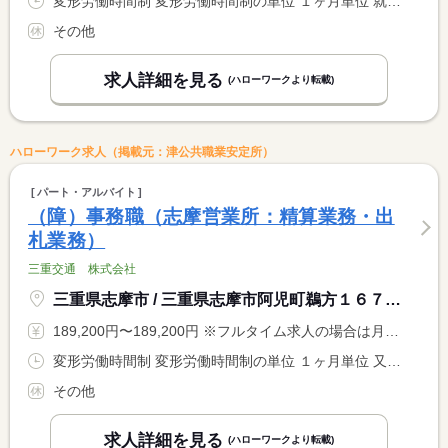
変形労働時間制 変形労働時間制の単位 １ヶ月単位 就業時間１ 9時00分〜18時00分 就業時間２ 8時45分〜17時45分 就業時間に関する特記事項 （１）精算業務 （２）出札業務、月に数回８：４５〜１８：１ <BR> ５の勤務。１７：４５以降は３０分の時間外労働があります。時間 <BR> 外手当を支給） <BR> ※平日および土日祝の勤務時間は同一
その他
求人詳細を見る
(ハローワークより転載)
ハローワーク求人（掲載元：津公共職業安定所）
パート・アルバイト
（障）事務職（志摩営業所：精算業務・出
札業務）
三重交通 株式会社
三重県志摩市 / 三重県志摩市阿児町鵜方１６７０−２ 近鉄鵜方駅
189,200円〜189,200円 ※フルタイム求人の場合は月額（換算額）、パート求人の場合は時間額を表示しています。
変形労働時間制 変形労働時間制の単位 １ヶ月単位 又は 8時45分〜18時15分の時間の間の8時間程度 就業時間に関する特記事項 （１）精算業務 （２）出札業務、月に数回８：４５〜１８：１ <BR> ５の勤務。１７：４５以降は３０分の時間外労働があります。時間 <BR> 外手当を支給） <BR> ※平日および土日祝の勤務時間は同一
その他
求人詳細を見る
(ハローワークより転載)