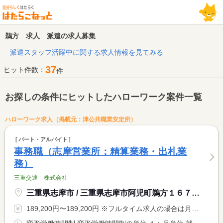
鵜方 求人 派遣の求人募集
派遣スタッフ活躍中に関する求人情報を見てみる
37
ヒット件数：
件
お探しの条件にヒットしたハローワーク案件一覧
ハローワーク求人（掲載元：津公共職業安定所）
パート・アルバイト
事務職（志摩営業所：精算業務・出札業
務）
三重交通 株式会社
三重県志摩市 / 三重県志摩市阿児町鵜方１６７０−２ 近鉄鵜方駅
189,200円〜189,200円 ※フルタイム求人の場合は月額（換算額）、パート求人の場合は時間額を表示しています。