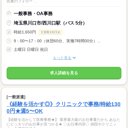
告書のフォロー ...
一般事務・OA事務
埼玉県川口市/西川口駅（バス 5分）
時給1,650円
交通費全額支給
9：00〜17：00（休憩60分、実働7時間00分）...
土曜日 日曜日 祝日
もっと見る
求人詳細を見る
[一般派遣]
《経験を活かす◎》クリニックで事務/時給130
0円★週5〜OK
【経験を活かして医療事務★】 業界最大級のお仕事量だから あなた
にピッタリのお仕事が見つかる★ ◇お仕事内容◇ 病院やクリニッ