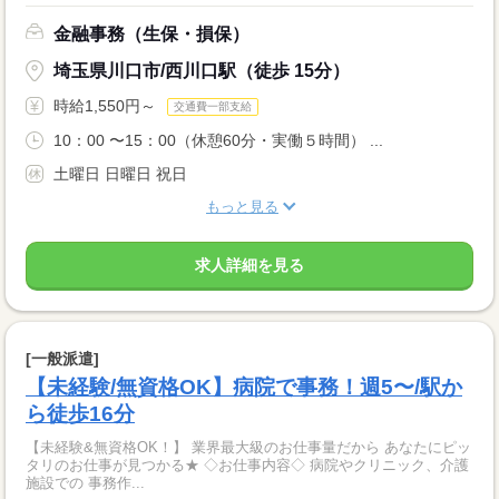
金融事務（生保・損保）
埼玉県川口市/西川口駅（徒歩 15分）
時給1,550円～
交通費一部支給
10：00 〜15：00（休憩60分・実働５時間） ...
土曜日 日曜日 祝日
もっと見る
求人詳細を見る
[一般派遣]
【未経験/無資格OK】病院で事務！週5〜/駅か
ら徒歩16分
【未経験&無資格OK！】 業界最大級のお仕事量だから あなたにピッ
タリのお仕事が見つかる★ ◇お仕事内容◇ 病院やクリニック、介護
施設での 事務作...