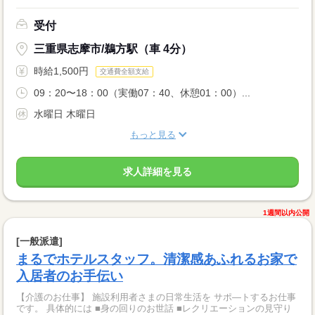
受付
三重県志摩市/鵜方駅（車 4分）
時給1,500円
交通費全額支給
09：20〜18：00（実働07：40、休憩01：00）...
水曜日 木曜日
もっと見る
求人詳細を見る
1週間以内公開
[一般派遣]
まるでホテルスタッフ。清潔感あふれるお家で
入居者のお手伝い
【介護のお仕事】 施設利用者さまの日常生活を サポ―トするお仕事
です。 具体的には ■身の回りのお世話 ■レクリエーションの見守り