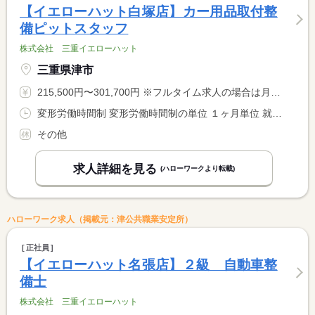
【イエローハット白塚店】カー用品取付整
備ピットスタッフ
株式会社 三重イエローハット
三重県津市
215,500円〜301,700円 ※フルタイム求人の場合は月額（換算額）、パート求人の場合は時間額を表示しています。
変形労働時間制 変形労働時間制の単位 １ヶ月単位 就業時間１ 10時00分〜19時30分 就業時間に関する特記事項 １ヵ月平均週４０時間以内
その他
求人詳細を見る
(ハローワークより転載)
ハローワーク求人（掲載元：津公共職業安定所）
正社員
【イエローハット名張店】２級 自動車整
備士
株式会社 三重イエローハット