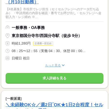
（月10日勤務）
【4名募集】市役所でレジ担当（セミセルフレジへのデータ打ち込
み） ・申請用紙の内容を確認・番号でお呼び出し・セルフレジへ金
額入力・レジ締め ※...
一般事務・OA事務
東京都国分寺市/西国分寺駅（徒歩 9分）
時給1,280円
交通費一部支給
08：25〜12：55（実働 04：30、休憩 00：00...
日曜日 祝日
もっと見る
求人詳細を見る
[一般派遣]
＼未経験OK☆／週2日‾OK★1日2台程度！セル