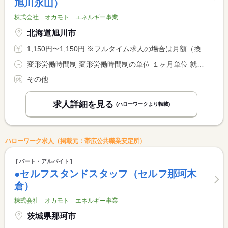
旭川永山）
株式会社 オカモト エネルギー事業
北海道旭川市
1,150円〜1,150円 ※フルタイム求人の場合は月額（換算額）、パート求人の場合は時間額を表示しています。
変形労働時間制 変形労働時間制の単位 １ヶ月単位 就業時間１ 7時00分〜14時00分 就業時間２ 8時00分〜17時00分 就業時間３ 11時00分〜20時00分 就業時間に関する特記事項 （４）１４：００〜２３：００ <BR> （５）２２：００〜翌７：３０ <BR> （１）〜（５）のローテーションシフト制です
その他
求人詳細を見る
(ハローワークより転載)
ハローワーク求人（掲載元：帯広公共職業安定所）
パート・アルバイト
●セルフスタンドスタッフ（セルフ那珂木
倉）
株式会社 オカモト エネルギー事業
茨城県那珂市