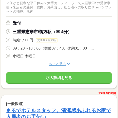
＜何かと便利な平日休み＞大手カーディーラーで未経験OKの受付事
務 ●来店者の受付・案内、お茶出し、担当者への取り次ぎ ●パンフレ
ットの補充、店内...
受付
三重県志摩市/鵜方駅（車 4分）
時給1,500円
交通費全額支給
09：20〜18：00（実働07：40、休憩01：00）...
水曜日 木曜日
もっと見る
求人詳細を見る
1週間以内公開
[一般派遣]
まるでホテルスタッフ。清潔感あふれるお家で
入居者のお手伝い