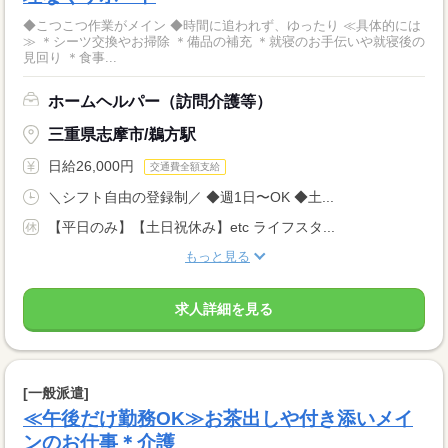
◆こつこつ作業がメイン ◆時間に追われず、ゆったり ≪具体的には
≫ ＊シーツ交換やお掃除 ＊備品の補充 ＊就寝のお手伝いや就寝後の
見回り ＊食事...
ホームヘルパー（訪問介護等）
三重県志摩市/鵜方駅
日給26,000円
交通費全額支給
＼シフト自由の登録制／ ◆週1日〜OK ◆土...
【平日のみ】【土日祝休み】etc ライフスタ...
もっと見る
求人詳細を見る
[一般派遣]
≪午後だけ勤務OK≫お茶出しや付き添いメイ
ンのお仕事＊介護