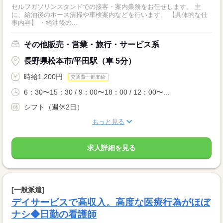
セルフガソリンスタンドでの接客・案内業務をお任せします。 主
に、給油後のホース清掃や車検案内などを行います。 【具体的な仕
事内容】 ・給油後の...
その他販売・営業・旅行・サービス系
長野県松本市/平田駅（車 5分）
時給1,200円
交通費一部支給
6：30〜15：30 / 9：00〜18：00 / 12：00〜...
シフト（週休2日）
もっと見る
求人詳細を見る
[一般派遣]
デイサービスで高収入。高度な医療行為がほぼ
ナシ◆日勤の看護師