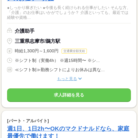
●しっかり稼ぎたい ●今後も長く続けられる仕事がしたい そんな方、
「介護」のお仕事はいかがでしょうか？ 介護といっても、最近では
経験や資格...
介護助手
三重県志摩市/鵜方駅
時給1,300円～1,600円
交通費全額支給
※シフト制（実働4h） ※週15時間〜 ※シ...
≪シフト制≫勤務シフトによりお休みは異な...
もっと見る
求人詳細を見る
[パート・アルバイト]
週1日、1日2h〜OKのマクドナルドなら、家庭
最優先で働けます！