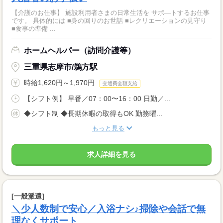
【介護のお仕事】 施設利用者さまの日常生活を サポ―トするお仕事
です。 具体的には ■身の回りのお世話 ■レクリエーションの見守り
■食事の準備 ...
ホームヘルパー（訪問介護等）
三重県志摩市/鵜方駅
時給1,620円～1,970円
交通費全額支給
【シフト例】 早番／07：00〜16：00 日勤／...
◆シフト制 ◆長期休暇の取得もOK 勤務曜...
もっと見る
求人詳細を見る
[一般派遣]
＼少人数制で安心／入浴ナシ♪掃除や会話で無
理なくサポート