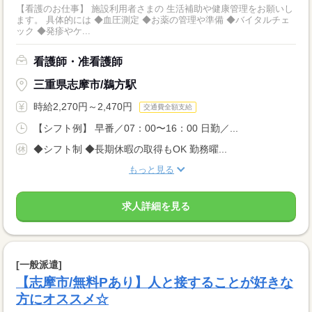
【看護のお仕事】 施設利用者さまの 生活補助や健康管理をお願いし
ます。 具体的には ◆血圧測定 ◆お薬の管理や準備 ◆バイタルチェ
ック ◆発疹やケ...
看護師・准看護師
三重県志摩市/鵜方駅
時給2,270円～2,470円
交通費全額支給
【シフト例】 早番／07：00〜16：00 日勤／...
◆シフト制 ◆長期休暇の取得もOK 勤務曜...
もっと見る
求人詳細を見る
[一般派遣]
【志摩市/無料Pあり】人と接することが好きな
方にオススメ☆