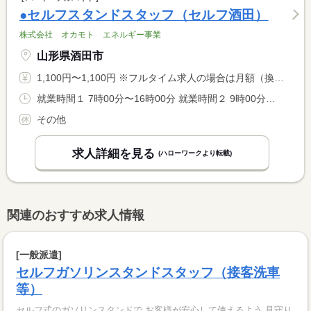
●セルフスタンドスタッフ（セルフ酒田）
株式会社 オカモト エネルギー事業
山形県酒田市
1,100円〜1,100円 ※フルタイム求人の場合は月額（換算額）、パート求人の場合は時間額を表示しています。
就業時間１ 7時00分〜16時00分 就業時間２ 9時00分〜18時00分 就業時間３ 14時00分〜23時00分 就業時間に関する特記事項 （４）２２：３０〜翌７：３０ <BR> ＊（１）〜（４）のシフト制
その他
求人詳細を見る
(ハローワークより転載)
関連のおすすめ求人情報
[一般派遣]
セルフガソリンスタンドスタッフ（接客洗車
等）
セルフ式のガソリンスタンドで お客様が安心して使えるよう 見守り