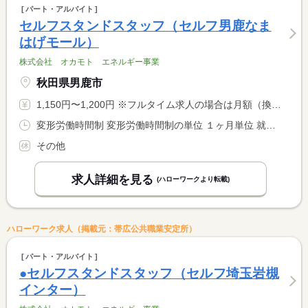
パート・アルバイト
セルフスタンドスタッフ（セルフ男鹿なま
はげモール）
株式会社 オカモト エネルギー事業
秋田県男鹿市
1,150円〜1,200円 ※フルタイム求人の場合は月額（換算額）、パート求人の場合は時間額を表示しています。
変形労働時間制 変形労働時間制の単位 １ヶ月単位 就業時間１ 5時45分〜13時45分 就業時間２ 7時45分〜15時45分 就業時間３ 12時45分〜20時45分 就業時間に関する特記事項 （４）１４：４５〜２３：１５ <BR> （１）〜（４）のシフト勤務
その他
求人詳細を見る
(ハローワークより転載)
ハローワーク求人（掲載元：帯広公共職業安定所）
パート・アルバイト
●セルフスタンドスタッフ（セルフ埼玉岩槻
インター）