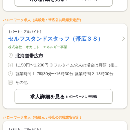
ハローワーク求人（掲載元：帯広公共職業安定所）
パート・アルバイト
セルフスタンドスタッフ（帯広３８）
株式会社 オカモト エネルギー事業
北海道帯広市
1,150円〜1,200円 ※フルタイム求人の場合は月額（換算額）、パート求人の場合は時間額を表示しています。
就業時間１ 7時30分〜16時30分 就業時間２ 13時00分〜22時00分 就業時間に関する特記事項 （３）２２：００〜翌８：００（営業休止２時間あり） <BR> ＊シフト制勤務 <BR> ＊試用期間中は９時〜２０時の間で実働８時間 <BR> ＊時間外・深夜割増は別途
その他
求人詳細を見る
(ハローワークより転載)
ハローワーク求人（掲載元：帯広公共職業安定所）
パート・アルバイト