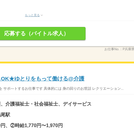
もっと見る
応募する（バイトル求人）
お仕事No.：
P兵庫
もOK★ゆとりをもって働ける@介護
 サポ—トするお仕事です 具体的には 身の回りのお世話 レクリエーション...
護、介護福祉士・社会福祉士、デイサービス
鳴尾駅
0円、②時給1,770円〜1,970円