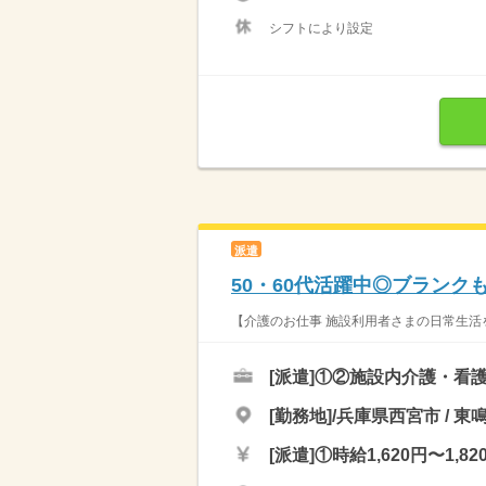
シフトにより設定
派遣
50・60代活躍中◎ブランク
【介護のお仕事 施設利用者さまの日常生活を
[派遣]
①②施設内介護・看
[勤務地]/兵庫県西宮市 / 東
[派遣]
①時給1,620円〜1,82