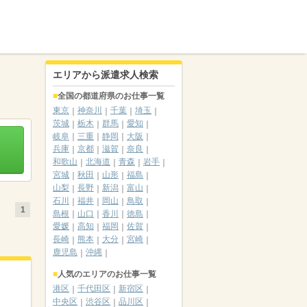
エリアから派遣求人検索
全国の都道府県のお仕事一覧
東京
神奈川
千葉
埼玉
茨城
栃木
群馬
愛知
岐阜
三重
静岡
大阪
兵庫
京都
滋賀
奈良
和歌山
北海道
青森
岩手
宮城
秋田
山形
福島
山梨
長野
新潟
富山
石川
福井
岡山
鳥取
1
島根
山口
香川
徳島
愛媛
高知
福岡
佐賀
長崎
熊本
大分
宮崎
鹿児島
沖縄
人気のエリアのお仕事一覧
港区
千代田区
新宿区
中央区
渋谷区
品川区