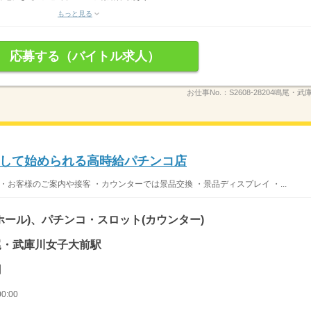
もっと見る
応募する（バイトル求人）
お仕事No.：
S2608-28204鳴尾・
して始められる高時給パチンコ店
・お客様のご案内や接客 ・カウンターでは景品交換 ・景品ディスプレイ ・...
ホール)、パチンコ・スロット(カウンター)
鳴尾・武庫川女子大前駅
円
0:00