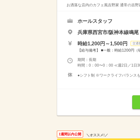
お洒落な店内のカフェ風吉野家 通常の吉野家
ホールスタッフ
兵庫県西宮市/阪神本線鳴尾
時給1,200円～1,500円
交通
【給与備考】 ■一般：時給1200円（
期間：長期
時間：0：00〜0：00 ≪週2日／1日
●シフト制 ※ワークライフバランスも
1週間以内公開
＼オススメ!／