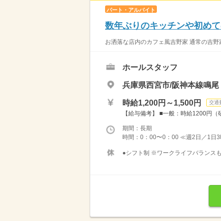
パート・アルバイト
数年ぶりのキッチンや初めて
お洒落な店内のカフェ風吉野家 通常の吉野家
ホールスタッフ
兵庫県西宮市/阪神本線鳴尾
時給1,200円～1,500円
交通
【給与備考】 ■一般：時給1200円（
期間：長期
時間：0：00〜0：00 ≪週2日／1日
●シフト制 ※ワークライフバランスも