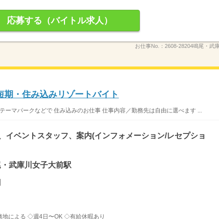
応募する（バイトル求人）
お仕事No.：
2608-28204鳴尾・
短期・住み込みリゾートバイト
テーマパークなどで 住み込みのお仕事 仕事内容／勤務先は自由に選べます ...
)、イベントスタッフ、案内(インフォメーション/レセプショ
鳴尾・武庫川女子大前駅
円
務地による ◇週4日〜OK ◇有給休暇あり