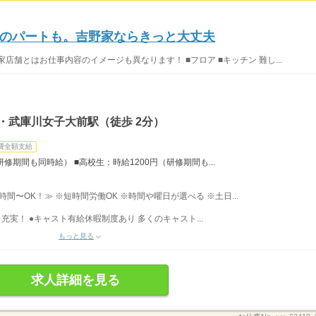
のパートも。吉野家ならきっと大丈夫
店舗とはお仕事内容のイメージも異なります！ ■フロア ■キッチン 難し...
・武庫川女子大前駅（徒歩 2分）
費全額支給
研修期間も同時給） ■高校生：時給1200円（研修期間も...
3時間〜OK！≫ ※短時間労働OK ※時間や曜日が選べる ※土日...
充実！ ●キャスト有給休暇制度あり 多くのキャスト...
もっと見る
求人詳細を見る