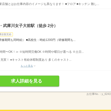
店舗とはお仕事内容のイメージも異なります！ ■フロア ■キッチン 難し...
・武庫川女子大前駅（徒歩 2分）
費全額支給
研修期間も同時給） ■高校生：時給1200円（研修期間も...
3時間〜OK！≫ ※短時間労働OK ※時間や曜日が選べる ※土日...
充実！ ●キャスト有給休暇制度あり 多くのキャスト...
もっと見る
求人詳細を見る
お仕事No.：
y_6241