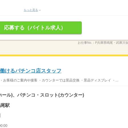
もっと見る
応募する（バイトル求人）
お仕事No.：
P兵庫県鳴尾・武庫川
働けるパチンコ店スタッフ
・お客様のご案内や接客 ・カウンターでは景品交換 ・景品ディスプレイ ・...
ホール)、パチンコ・スロット(カウンター)
鳴尾駅
円
0:00