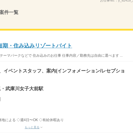
お仕事No.：
y_62419_
案件一覧
短期・住み込みリゾートバイト
テーマパークなどで 住み込みのお仕事 仕事内容／勤務先は自由に選べます ...
)、イベントスタッフ、案内(インフォメーション/レセプショ
鳴尾・武庫川女子大前駅
円
務地による ◇週4日〜OK ◇有給休暇あり
もっと見る