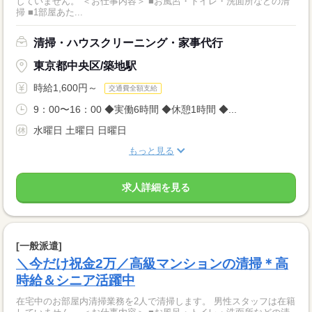
していません。 ＜お仕事内容＞ ■お風呂・トイレ・洗面所などの清
掃 ■1部屋あた...
清掃・ハウスクリーニング・家事代行
東京都中央区/築地駅
時給1,600円～
交通費全額支給
9：00〜16：00 ◆実働6時間 ◆休憩1時間 ◆...
水曜日 土曜日 日曜日
もっと見る
求人詳細を見る
[一般派遣]
＼今だけ祝金2万／高級マンションの清掃＊高
時給＆シニア活躍中
在宅中のお部屋内清掃業務を2人で清掃します。 男性スタッフは在籍