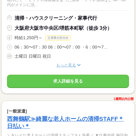
代がメインに活...
清掃・ハウスクリーニング・家事代行
大阪府大阪市中央区/堺筋本町駅（徒歩 3分）
時給1,250円～
交通費全額支給
06：30〜07：30 06：00〜07：00 ・6：00〜7...
土曜日 日曜日 祝日
もっと見る
求人詳細を見る
1週間以内公開
[一般派遣]
西舞鶴駅≫綺麗な老人ホームの清掃STAFF＊
日払い＊
＼キレイな老人ホームの清掃スタッフさん急募／ ▼仕事内容 施設内