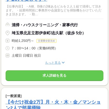
【仕事内容】 ・A棟、B棟の2棟あるビルを２人１組で清掃して頂き
ます。 ・始業時間前に事務所や会議室などを掃除機をかけていただ
きま頂きます。 ・勤...
清掃・ハウスクリーニング・家事代行
埼玉県北足立郡伊奈町/志久駅（徒歩 5分）
時給1,250円～
交通費全額支給
7：00〜14：00（実働6時間）
土曜日 日曜日 祝日
もっと見る
求人詳細を見る
[一般派遣]
【今だけ祝金2万】月・火・木・金／マンショ
ン2人で部屋掃除