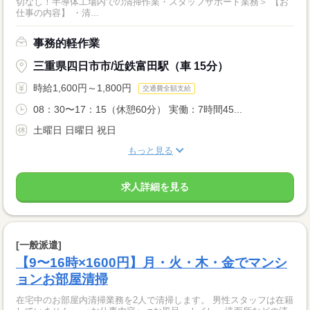
切なし！半導体工場内での清掃作業・スタッフサポート業務＞ 【お
仕事の内容】 ・清...
事務的軽作業
三重県四日市市/近鉄富田駅（車 15分）
時給1,600円～1,800円
交通費全額支給
08：30〜17：15（休憩60分） 実働：7時間45...
土曜日 日曜日 祝日
もっと見る
求人詳細を見る
[一般派遣]
【9〜16時×1600円】月・火・木・金でマンシ
ョンお部屋清掃
在宅中のお部屋内清掃業務を2人で清掃します。 男性スタッフは在籍