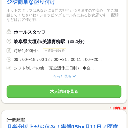
ジや簡単な盛り付け
ホットスタッフはあなたに専門の担当がつきますので安心してご相
談してくださいね♪ ショッピングモール内にある飲食店です！ 配膳
などはお客様が行...
ホールスタッフ
岐阜県大垣市/美濃青柳駅（車 4分）
時給1,400円～
交通費一部支給
09：00〜18：00 12：00〜21：00 11：00〜20...
シフト制, その他 （完全週休二日制） ◆会...
もっと見る
求人詳細を見る
3日以内公開
[一般派遣]
月半分以上がお休み！実働15h×月11日／医療