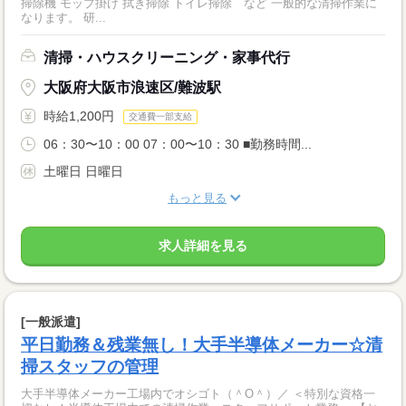
掃除機 モップ掛け 拭き掃除 トイレ掃除 など 一般的な清掃作業に
なります。 研...
清掃・ハウスクリーニング・家事代行
大阪府大阪市浪速区/難波駅
時給1,200円
交通費一部支給
06：30〜10：00 07：00〜10：30 ■勤務時間...
土曜日 日曜日
もっと見る
求人詳細を見る
[一般派遣]
平日勤務＆残業無し！大手半導体メーカー☆清
掃スタッフの管理
大手半導体メーカー工場内でオシゴト（＾O＾）／ ＜特別な資格一