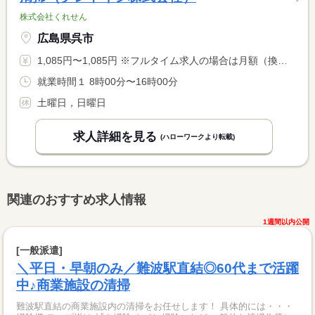
株式会社くれせん
広島県呉市
1,085円〜1,085円 ※フルタイム求人の場合は月額（換算額）、パート求人の場合は時間額を表示しています。
就業時間１ 8時00分〜16時00分
土曜日，日曜日
求人詳細を見る
(ハローワークより転載)
関連のおすすめ求人情報
1週間以内公開
[一般派遣]
＼平日・早朝のみ／難波駅直結◎60代まで活躍
中♪商業施設の清掃
難波駅直結の商業施設内の清掃をお任せします！ 具体的には・・・