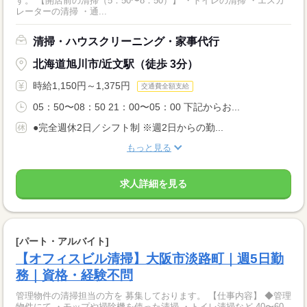
す。 【開店前の清掃（5：50〜8：50）】 ・トイレの清掃 ・エスカ
レーターの清掃 ・通...
清掃・ハウスクリーニング・家事代行
北海道旭川市/近文駅（徒歩 3分）
時給1,150円～1,375円
交通費全額支給
05：50〜08：50 21：00〜05：00 下記からお...
●完全週休2日／シフト制 ※週2日からの勤...
もっと見る
求人詳細を見る
[パート・アルバイト]
【オフィスビル清掃】大阪市淡路町｜週5日勤
務｜資格・経験不問
管理物件の清掃担当の方を 募集しております。 【仕事内容】 ◆管理
物件にて ・モップや掃除機を使った清掃 ・トイレ清掃など 40〜60