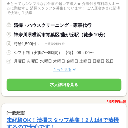
★とってもシンプルなお仕事の超レア求人★ 介護付き有料老人ホー
ムに勤務する 清掃スタッフを募集しています！ ご入居者さまに清潔
で快適な生活環...
清掃・ハウスクリーニング・家事代行
神奈川県横浜市青葉区/藤が丘駅（徒歩 10分）
時給1,500円～
交通費全額支給
シフト制（実働7〜8時間） 【例】 08：00〜...
月曜日 火曜日 水曜日 木曜日 金曜日 土曜日 日曜日 祝日
もっと見る
求人詳細を見る
1週間以内公開
[一般派遣]
未経験OK！清掃スタッフ募集！2人1組で清掃
するので安心です！