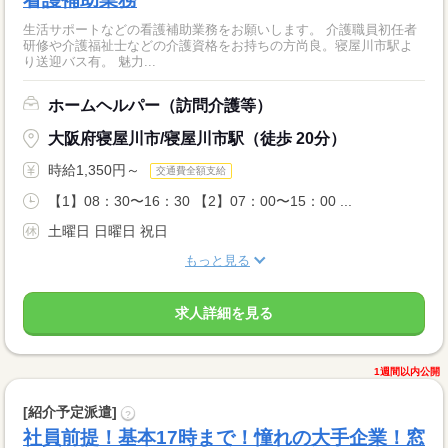
生活サポートなどの看護補助業務をお願いします。 介護職員初任者
研修や介護福祉士などの介護資格をお持ちの方尚良。寝屋川市駅よ
り送迎バス有。 魅力...
ホームヘルパー（訪問介護等）
大阪府寝屋川市/寝屋川市駅（徒歩 20分）
時給1,350円～
交通費全額支給
【1】08：30〜16：30 【2】07：00〜15：00 ...
土曜日 日曜日 祝日
もっと見る
求人詳細を見る
1週間以内公開
[紹介予定派遣]
?
社員前提！基本17時まで！憧れの大手企業！窓