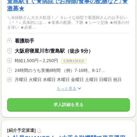
萱島駅すぐ★病院でお掃除/食事の配膳など♪★
激募★
＼未経験さん大大大歓迎！／ キレイな病院で看護師さんのお手伝い
（＾＾♪ 具体的には… ★食事の配膳、下膳 ★シーツ交換 ★検査の付
き添い ★必要...
看護助手
大阪府寝屋川市/萱島駅（徒歩 9分）
時給1,500円～2,250円
交通費全額支給
24時間のうち実働8時間 （例）7-16時、8-17...
月曜日 火曜日 水曜日 木曜日 金曜日 土曜日 日曜日 祝日
もっと見る
求人詳細を見る
[紹介予定派遣]
?