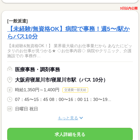
3日以内公開
[一般派遣]
【未経験/無資格OK】病院で事務！週5〜/駅か
らバス10分
【未経験&無資格OK！】 業界最大級のお仕事量だから あなたにピッ
タリのお仕事が見つかる★ ◇お仕事内容◇ 病院やクリニック、介護
施設での 事務作...
医療事務・調剤事務
大阪府寝屋川市/寝屋川市駅（バス 10分）
時給1,350円～1,400円
交通費一部支給
07：45〜15：45 08：00〜16：00 11：30〜19...
日曜日 祝日
もっと見る
求人詳細を見る