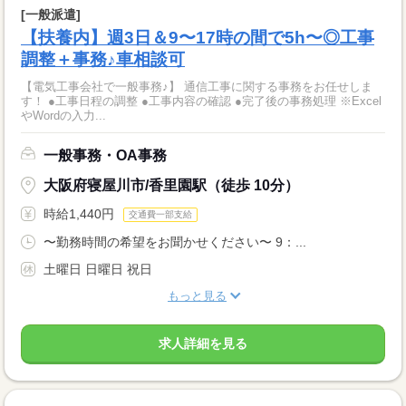
[一般派遣]
【扶養内】週3日＆9〜17時の間で5h〜◎工事
調整＋事務♪車相談可
【電気工事会社で一般事務♪】 通信工事に関する事務をお任せしま
す！ ●工事日程の調整 ●工事内容の確認 ●完了後の事務処理 ※Excel
やWordの入力...
一般事務・OA事務
大阪府寝屋川市/香里園駅（徒歩 10分）
時給1,440円
交通費一部支給
〜勤務時間の希望をお聞かせください〜 9：...
土曜日 日曜日 祝日
もっと見る
求人詳細を見る