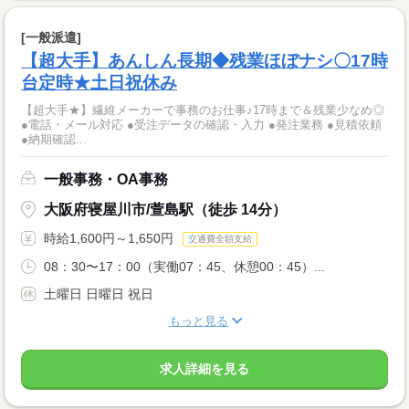
[一般派遣]
【超大手】あんしん長期◆残業ほぼナシ〇17時
台定時★土日祝休み
【超大手★】繊維メーカーで事務のお仕事♪17時まで＆残業少なめ◎
●電話・メール対応 ●受注データの確認・入力 ●発注業務 ●見積依頼
●納期確認...
一般事務・OA事務
大阪府寝屋川市/萱島駅（徒歩 14分）
時給1,600円～1,650円
交通費全額支給
08：30〜17：00（実働07：45、休憩00：45）...
土曜日 日曜日 祝日
もっと見る
求人詳細を見る