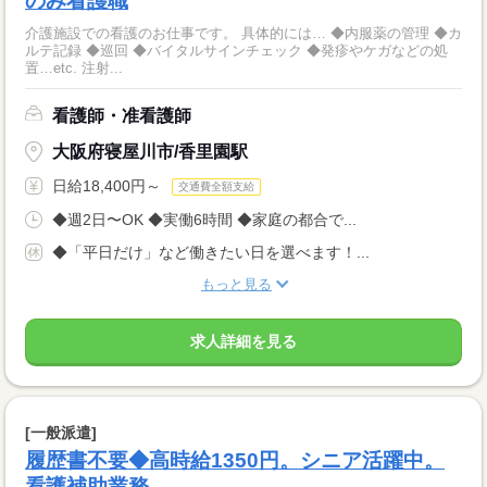
のみ看護職
介護施設での看護のお仕事です。 具体的には… ◆内服薬の管理 ◆カ
ルテ記録 ◆巡回 ◆バイタルサインチェック ◆発疹やケガなどの処
置…etc. 注射...
看護師・准看護師
大阪府寝屋川市/香里園駅
日給18,400円～
交通費全額支給
◆週2日〜OK ◆実働6時間 ◆家庭の都合で...
◆「平日だけ」など働きたい日を選べます！...
もっと見る
求人詳細を見る
[一般派遣]
履歴書不要◆高時給1350円。シニア活躍中。
看護補助業務