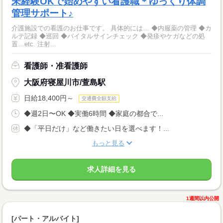
未経験OKで始めやすい看護職＊ゆっくり体調
管理サポート♪
介護施設での看護のお仕事です。 具体的には… ◆内服薬の管理 ◆カ
ルテ記録 ◆巡回 ◆バイタルサインチェック ◆発疹やケガなどの処
置…etc. 注射...
看護師・准看護師
大阪府寝屋川市/萱島駅
日給18,400円～
交通費全額支給
◆週2日〜OK ◆実働6時間 ◆家庭の都合で...
◆「平日だけ」など働きたい日を選べます！...
もっと見る
求人詳細を見る
1週間以内公開
[パート・アルバイト]