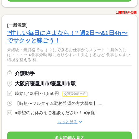
1週間以内公開
[一般派遣]
”忙しい毎日にさよなら！” 週2日〜&1日4h〜
でサクッと稼ごう！
未経験・無資格でも すぐにできるお仕事からスタート！ 具体的に
は・・・⇒ ●食事介助 喉に通りやすい工夫をするなど 食事しやすい
環境を整える 料...
介護助手
大阪府寝屋川市/寝屋川市駅
時給1,400円～1,550円
交通費全額支給
【時短〜フルタイム勤務希望の方大募集】 ...
●希望のお休みをご相談ください！ ●家庭...
もっと見る
求人詳細を見る