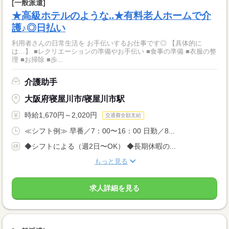
[一般派遣]
★高級ホテルのような..★有料老人ホームで介
護♪◎日払い
利用者さんの日常生活を お手伝いするお仕事です◎ 【具体的に
は…】 ■レクリエーションの準備やお手伝い ■食事の準備 ■衣服の整
理 ■お掃除 ■歩...
介護助手
大阪府寝屋川市/寝屋川市駅
時給1,670円～2,020円
交通費全額支給
≪シフト例≫ 早番／7：00〜16：00 日勤／8...
◆シフトによる（週2日〜OK） ◆長期休暇の...
もっと見る
求人詳細を見る