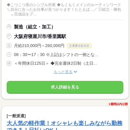
◆こつこつ系のシンプル作業 ◆もくもくメインのルーティンワーク
＼自分に合ったお仕事が見つかります！たとえば…／ ◎組立・梱包
→完成品をプ...
製造（組立・加工）
大阪府寝屋川市/香里園駅
月給210,000円～260,000円
交通費全額支給
08：30〜17：30 ※上記はシフトの一例とな...
＜年間休日125日＞ ◆完全週休2日制（土日...
もっと見る
求人詳細を見る
1週間以内公開
[一般派遣]
大人気の軽作業！オシャレも楽しみながら勤務