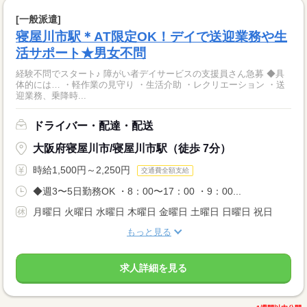
[一般派遣]
寝屋川市駅＊AT限定OK！デイで送迎業務や生
活サポート★男女不問
経験不問でスタート♪ 障がい者デイサービスの支援員さん急募 ◆具
体的には… ・軽作業の見守り ・生活介助 ・レクリエーション ・送
迎業務、乗降時...
ドライバー・配達・配送
大阪府寝屋川市/寝屋川市駅（徒歩 7分）
時給1,500円～2,250円
交通費全額支給
◆週3〜5日勤務OK ・8：00〜17：00 ・9：00...
月曜日 火曜日 水曜日 木曜日 金曜日 土曜日 日曜日 祝日
もっと見る
求人詳細を見る