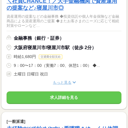
＼社員CHANCE！／大手金融機関で資産運用
の提案など♪寝屋川市◎
資産運用の提案などの金融事務 ◆投資信託や個人年金保険など金融
商品による資産運用のご提案 ◆またお客さまのニーズに応じて相続
対策やローンなど...
金融事務（銀行・証券）
大阪府寝屋川市/寝屋川市駅（徒歩 2分）
時給1,680円
交通費全額支給
9：00〜17：00（実働7：00、休憩1：00） ◆...
土曜日 日曜日 祝日
もっと見る
求人詳細を見る
[一般派遣]