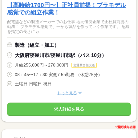
【高時給1700円〜】正社員前提！プラモデル
感覚での組立作業！
配電盤などの製造メーカーでのお仕事 地元優良企業で正社員前提の
勤務！ プラモデル感覚で、一から製品を作っていく作業です。 配線
を指定の長さにカ...
製造（組立・加工）
大阪府寝屋川市/寝屋川市駅（バス 10分）
月給255,000円～270,000円
交通費全額支給
08：45〜17：30 実働7.5h勤務 （休憩75分）
土曜日 日曜日 祝日
もっと見る
求人詳細を見る
1週間以内公開