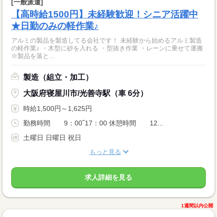
[一般派遣]
【高時給1500円】未経験歓迎！シニア活躍中
★日勤のみの軽作業♪
アルミの製品を製造してる会社です！ 未経験から始めるアルミ製造
の軽作業♪ ・木型に砂を入れる ・型抜き作業 ・レーンに乗せて運搬
※製品を落と...
製造（組立・加工）
大阪府寝屋川市/光善寺駅（車 6分）
時給1,500円～1,625円
勤務時間 9：00‾17：00 休憩時間 12...
土曜日 日曜日 祝日
もっと見る
求人詳細を見る
1週間以内公開