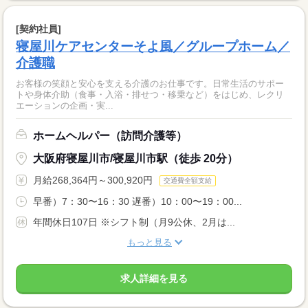
[契約社員]
寝屋川ケアセンターそよ風／グループホーム／
介護職
お客様の笑顔と安心を支える介護のお仕事です。日常生活のサポー
トや身体介助（食事・入浴・排せつ・移乗など）をはじめ、レクリ
エーションの企画・実...
ホームヘルパー（訪問介護等）
大阪府寝屋川市/寝屋川市駅（徒歩 20分）
月給268,364円～300,920円
交通費全額支給
早番）7：30〜16：30 遅番）10：00〜19：00...
年間休日107日 ※シフト制（月9公休、2月は...
もっと見る
求人詳細を見る