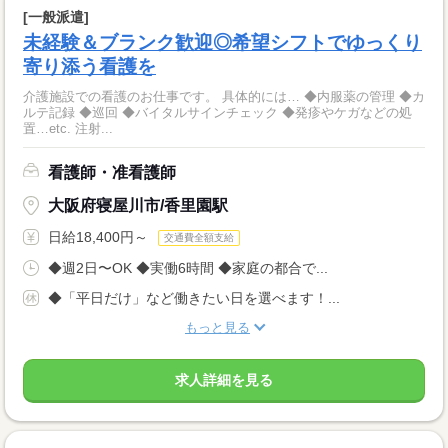
[一般派遣]
未経験＆ブランク歓迎◎希望シフトでゆっくり
寄り添う看護を
介護施設での看護のお仕事です。 具体的には… ◆内服薬の管理 ◆カ
ルテ記録 ◆巡回 ◆バイタルサインチェック ◆発疹やケガなどの処
置…etc. 注射...
看護師・准看護師
大阪府寝屋川市/香里園駅
日給18,400円～
交通費全額支給
◆週2日〜OK ◆実働6時間 ◆家庭の都合で...
◆「平日だけ」など働きたい日を選べます！...
もっと見る
求人詳細を見る