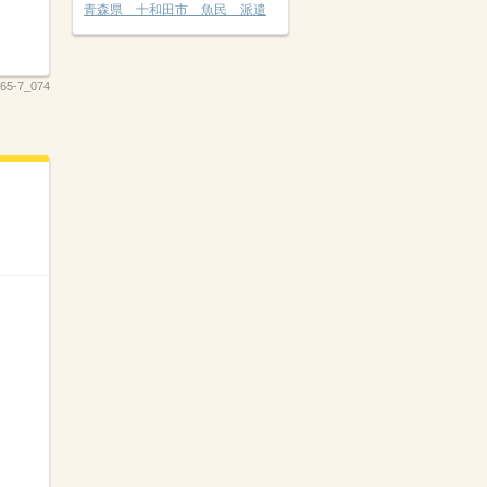
青森県 十和田市 魚民 派遣
5-7_074