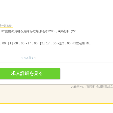
費一部支給
C旋盤の資格をお持ちの方は時給2200円 ■深夜帯（22...
：00 【1】08：00〜17：00 【2】17：00〜翌2：00 ※2交替制 ※...
もっと見る
求人詳細を見る
お仕事No.：
富岡市_金属部品組立2_