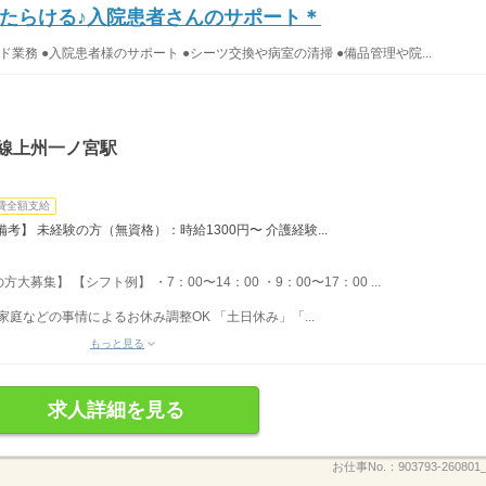
たらける♪入院患者さんのサポート＊
業務 ●入院患者様のサポート ●シーツ交換や病室の清掃 ●備品管理や院...
信線上州一ノ宮駅
費全額支給
】 未経験の方（無資格）：時給1300円〜 介護経験...
集】 【シフト例】 ・7：00〜14：00 ・9：00〜17：00 ...
家庭などの事情によるお休み調整OK 「土日休み」「...
もっと見る
求人詳細を見る
お仕事No.：
903793-260801_