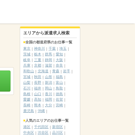
エリアから派遣求人検索
全国の都道府県のお仕事一覧
東京
神奈川
千葉
埼玉
茨城
栃木
群馬
愛知
岐阜
三重
静岡
大阪
兵庫
京都
滋賀
奈良
和歌山
北海道
青森
岩手
宮城
秋田
山形
福島
山梨
長野
新潟
富山
石川
福井
岡山
鳥取
島根
山口
香川
徳島
愛媛
高知
福岡
佐賀
長崎
熊本
大分
宮崎
鹿児島
沖縄
人気のエリアのお仕事一覧
港区
千代田区
新宿区
中央区
渋谷区
品川区