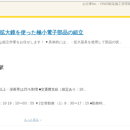
お仕事No.：
ON03除染施工管理富
拡大鏡を使った極小電子部品の組立
組立作業をお任せします！ ▼具体的には… ・拡大器具を使用して部品の状...
駅
上・深夜帯は25％割増 ■交通費支給（規定あり：10...
：10 19：10〜03：55 ▼2交替勤務 （1）8：30〜17：15 ■勤務時...
もっと見る