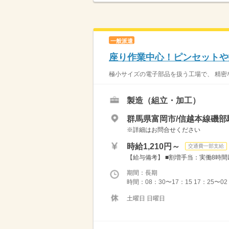
一般派遣
座り作業中心！ピンセットや
極小サイズの電子部品を扱う工場で、 精密な
製造（組立・加工）
群馬県富岡市/信越本線磯部
※詳細はお問合せください
時給1,210円～
交通費一部支給
【給与備考】 ■割増手当：実働8時間以
期間：長期
時間：08：30〜17：15 17：25〜02
土曜日 日曜日