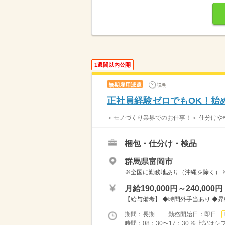
1週間以内公開
無期雇用派遣
説明
正社員経験ゼロでもOK！始
＜モノづくり業界でのお仕事！＞ 仕分けや梱
梱包・仕分け・検品
群馬県富岡市
※全国に勤務地あり（沖縄を除く） 
月給190,000円～240,000円
【給与備考】 ◆時間外手当あり ◆
期間：長期 勤務開始日：即日
時間：08：30〜17：30 ※上記は