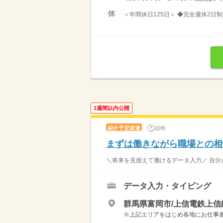
＜年間休日125日＞ ◆完全週休2日制
1週間以内公開
紹介予定派遣
説明
まずは働きながら職場との相
＼将来を見据えて働けるデータ入力／ 自分が
データ入力・タイピング
群馬県富岡市/上信電鉄上信
※上記エリアをはじめ各地にお仕事多数！ 