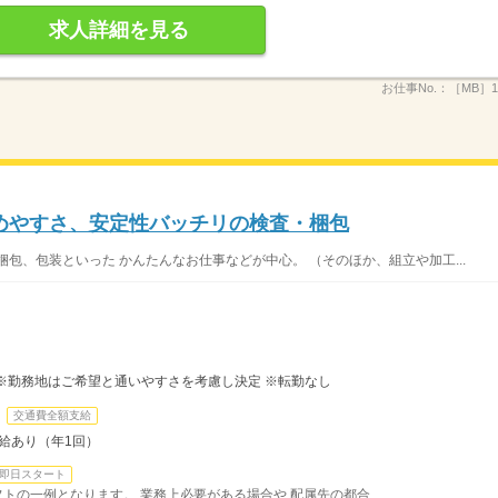
求人詳細を見る
お仕事No.：
［MB］16
めやすさ、安定性バッチリの検査・梱包
包、包装といった かんたんなお仕事などが中心。 （そのほか、組立や加工...
※勤務地はご希望と通いやすさを考慮し決定 ※転勤なし
交通費全額支給
昇給あり（年1回）
即日スタート
シフトの一例となります。 業務上必要がある場合や 配属先の都合...