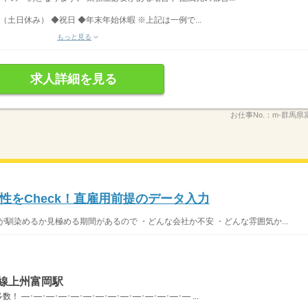
（土日休み） ◆祝日 ◆年末年始休暇 ※上記は一例で...
もっと見る
求人詳細を見る
お仕事No.：
m-群馬県
性をCheck！直雇用前提のデータ入力
馴染めるか見極める期間があるので ・どんな会社か不安 ・どんな雰囲気か...
線上州富岡駅
―･―･―･―･―･―･―･―･―･―･―･―･―･― ...