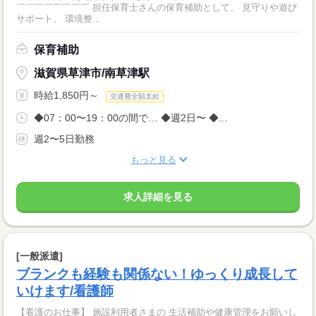
￣￣￣￣￣￣￣￣ 担任保育士さんの保育補助として、 見守りや遊び
サポート、 環境整...
保育補助
滋賀県草津市/南草津駅
時給1,850円～
交通費全額支給
◆07：00〜19：00の間で… ◆週2日〜 ◆...
週2〜5日勤務
もっと見る
求人詳細を見る
[一般派遣]
ブランクも経験も関係ない！ゆっくり成長して
いけます/看護師
【看護のお仕事】 施設利用者さまの 生活補助や健康管理をお願いし