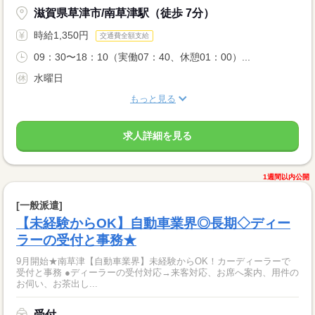
滋賀県草津市/南草津駅（徒歩 7分）
時給1,350円
交通費全額支給
09：30〜18：10（実働07：40、休憩01：00）...
水曜日
もっと見る
求人詳細を見る
1週間以内公開
[一般派遣]
【未経験からOK】自動車業界◎長期◇ディー
ラーの受付と事務★
9月開始★南草津【自動車業界】未経験からOK！カーディーラーで
受付と事務 ●ディーラーの受付対応→来客対応、お席へ案内、用件の
お伺い、お茶出し...
受付