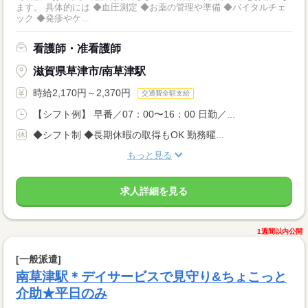
ます。 具体的には ◆血圧測定 ◆お薬の管理や準備 ◆バイタルチェ
ック ◆発疹やケ...
看護師・准看護師
滋賀県草津市/南草津駅
時給2,170円～2,370円
交通費全額支給
【シフト例】 早番／07：00〜16：00 日勤／...
◆シフト制 ◆長期休暇の取得もOK 勤務曜...
もっと見る
求人詳細を見る
1週間以内公開
[一般派遣]
南草津駅＊デイサービスで見守り&ちょこっと
介助★平日のみ