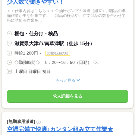
少人数で働きやすい！
＞＞仕事内容はこちら＜＜ ◇油圧ポンプの製造（組立）用部品の準
備作業が主な仕事です。 部品の検品や、注文部品の数を合わせて
箱に詰める作業を...
梱包・仕分け・検品
滋賀県大津市/南草津駅（徒歩 15分）
時給1,200円～
交通費全額支給
◇勤務時間◇ 8：20〜16：50（日勤） ◇...
土曜日 日曜日 祝日
もっと見る
求人詳細を見る
[無期雇用派遣]
?
空調完備で快適♪カンタン組み立て作業★