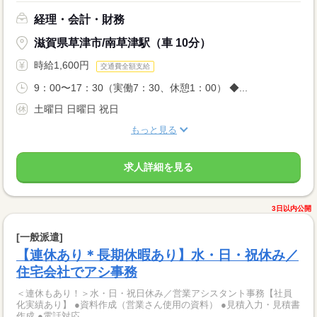
経理・会計・財務
滋賀県草津市/南草津駅（車 10分）
時給1,600円
交通費全額支給
9：00〜17：30（実働7：30、休憩1：00） ◆...
土曜日 日曜日 祝日
もっと見る
求人詳細を見る
3日以内公開
[一般派遣]
【連休あり＊長期休暇あり】水・日・祝休み／
住宅会社でアシ事務
＜連休もあり！＞水・日・祝日休み／営業アシスタント事務【社員
化実績あり】 ●資料作成（営業さん使用の資料） ●見積入力・見積書
作成 ●電話対応...