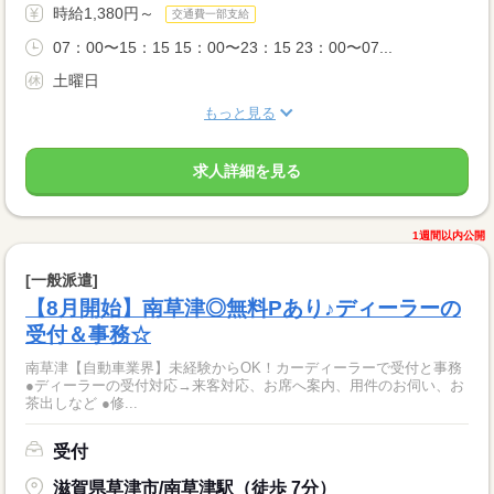
時給1,380円～
交通費一部支給
07：00〜15：15 15：00〜23：15 23：00〜07...
土曜日
もっと見る
求人詳細を見る
1週間以内公開
[一般派遣]
【8月開始】南草津◎無料Pあり♪ディーラーの
受付＆事務☆
南草津【自動車業界】未経験からOK！カーディーラーで受付と事務
●ディーラーの受付対応→来客対応、お席へ案内、用件のお伺い、お
茶出しなど ●修...
受付
滋賀県草津市/南草津駅（徒歩 7分）