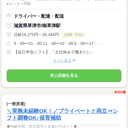
●センター間配...
ドライバー・配達・配送
滋賀県草津市/南草津駅
日給16,275円～20,344円
交通費一部支給
9：00〜21：00 11：00〜22：00 6：00〜17：...
【自己申告シフト】 「土日休みで働きたい...
もっと見る
求人詳細を見る
本日公開
[一般派遣]
＼実務未経験OK！／プライベートと両立⇒シ
フト調整OK♪保育補助
◆年齢不問！乳児見守り＆遊びサポート◆ ￣￣￣￣￣￣￣￣￣￣￣