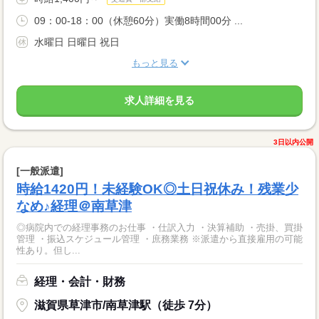
09：00-18：00（休憩60分）実働8時間00分 ...
水曜日 日曜日 祝日
もっと見る
求人詳細を見る
3日以内公開
[一般派遣]
時給1420円！未経験OK◎土日祝休み！残業少
なめ♪経理＠南草津
◎病院内での経理事務のお仕事 ・仕訳入力 ・決算補助 ・売掛、買掛
管理 ・振込スケジュール管理 ・庶務業務 ※派遣から直接雇用の可能
性あり。但し...
経理・会計・財務
滋賀県草津市/南草津駅（徒歩 7分）