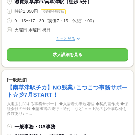
滋賀県草津市/南草津駅（徒歩 5分）
時給1,350円
交通費全額支給
9：15〜17：30（実働7：15、休憩1：00）
火曜日 水曜日 祝日
もっと見る
求人詳細を見る
[一般派遣]
【南草津駅チカ】NO残業♪こつこつ事務サポー
ト☆彡7月START！
入退去に関する事務サポート ◆入居者の申込処理 ◆契約書作成 ◆保
証会社の登録 ◆請求書の発行・送付 など ＝＝上記のお仕事以外も
多数あり♪＝...
一般事務・OA事務