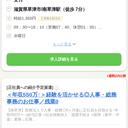
滋賀県草津市/南草津駅（徒歩 7分）
時給1,350円
交通費全額支給
09：30〜18：10（実働07：40、休憩01：00）...
水曜日
もっと見る
求人詳細を見る
1週間以内公開
[正社員への紹介予定派遣]
?
＜年収550万↑＞経験を活かせる◎人事・総務
事務のお仕事／残業0
【南草津】医療法人で人事・総務◎6ヶ月後に正社員を目指せる↑年
収550万〜 ○給与計算 ○社会保険加入・脱退手続き ○採用（新卒・中
途）業務→応募...