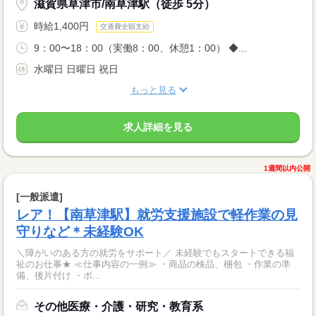
滋賀県草津市/南草津駅（徒歩 5分）
時給1,400円
交通費全額支給
9：00〜18：00（実働8：00、休憩1：00） ◆...
水曜日 日曜日 祝日
もっと見る
求人詳細を見る
1週間以内公開
[一般派遣]
レア！【南草津駅】就労支援施設で軽作業の見
守りなど＊未経験OK
＼障がいのある方の就労をサポート／ 未経験でもスタートできる福
祉のお仕事★ ≪仕事内容の一例≫ ・商品の検品、梱包 ・作業の準
備、後片付け ・ボ...
その他医療・介護・研究・教育系