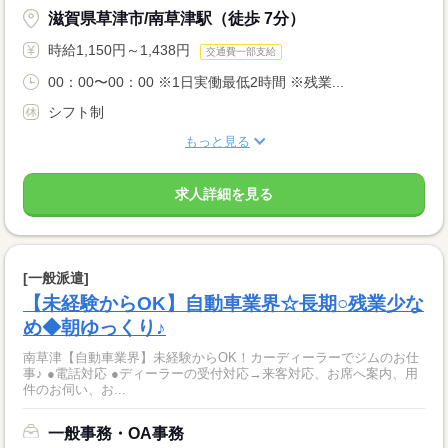
滋賀県草津市/南草津駅（徒歩 7分）
時給1,150円～1,438円
交通費一部支給
00：00〜00：00 ※1日実働最低2時間 ※残業...
シフト制
もっと見る
求人詳細を見る
[一般派遣]
【未経験からOK】自動車業界☆長期○残業少な
め◆朝ゆっくり♪
南草津【自動車業界】未経験からOK！カーディーラーでジムのお仕
事♪ ●電話対応 ●ディーラーの受付対応→来客対応、お席へ案内、用
件のお伺い、お...
一般事務・OA事務