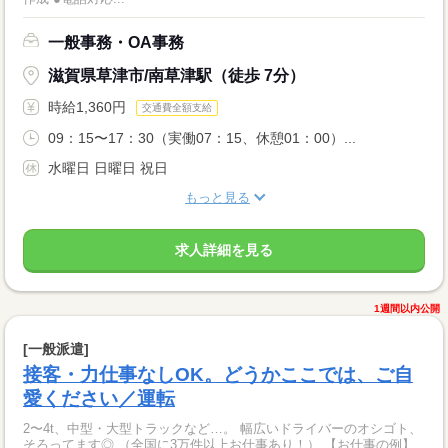
一般事務・OA事務
滋賀県草津市/南草津駅（徒歩 7分）
時給1,360円
交通費全額支給
09：15〜17：30（実働07：15、休憩01：00）...
水曜日 日曜日 祝日
もっと見る
求人詳細を見る
1週間以内公開
[一般派遣]
接客・力仕事なしOK。どうかここでは、ご自
愛ください／運転
2〜4t、中型・大型トラックなど…。 幅広いドライバーのオシゴト、
そろってます◎ （全国に3万件以上お仕事あり！） 【お仕事の例】