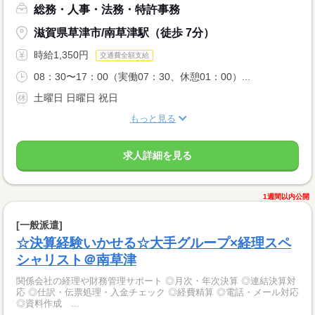
総務・人事・法務・特許事務
滋賀県草津市/南草津駅（徒歩 7分）
時給1,350円
交通費全額支給
08：30〜17：00（実働07：30、休憩01：00）...
土曜日 日曜日 祝日
もっと見る
求人詳細を見る
1週間以内公開
[一般派遣]
☆決算経験いかせる☆大手グループ×経理スペ
シャリスト＠南草津
関係会社の経理や財務管理サポート ◎月次・年次決算 ◎連結決算対
応 ◎仕訳・伝票処理・入金チェック ◎経費精算 ◎電話・メール対応
◎資料作成 ...