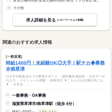
変形労働時間制 変形労働時間制の単位 １ヶ月単位 就業時間１ 15時00分〜23時00分 就業時間２ 18時30分〜2時30分 就業時間に関する特記事項 店舗により異なる
その他
求人詳細を見る
(ハローワークより転載)
関連のおすすめ求人情報
[一般派遣]
時給1400円！未経験OK◎大手！駅チカ◆事務
＠南草津
◎大手不動産会社での事務サポート ・契約書作成依頼 ・注文データ
の入力 ・スケジュール調整 ・来客対応 ▼こちらのお仕事以外にも...
▼ ・大手企...
一般事務・OA事務
滋賀県草津市/南草津駅（徒歩 4分）
時給1,400円～
交通費一部支給