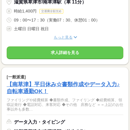
滋賀県草津市/南草津駅（車 11分）
時給1,400円
交通費全額支給
09：00〜17：30（実働07：30、休憩01：00）
土曜日 日曜日 祝日
もっと見る
求人詳細を見る
[一般派遣]
【南草津】平日休み☆書類作成やデータ入力♪
自転車通勤OK！
ファイリングや経費精算 ◆書類作成、ファイリング ◆経費精算、領
収証発行 ◆電話対応、来客対応 ◆その他 庶務など ＝＝上記のお仕
事以外も多数...
データ入力・タイピング