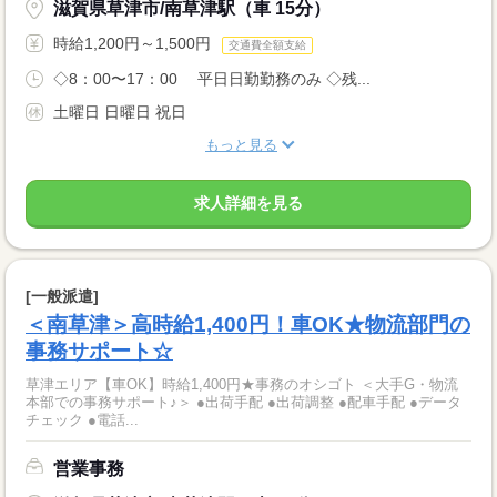
滋賀県草津市/南草津駅（車 15分）
時給1,200円～1,500円
交通費全額支給
◇8：00〜17：00 平日日勤勤務のみ ◇残...
土曜日 日曜日 祝日
もっと見る
求人詳細を見る
[一般派遣]
＜南草津＞高時給1,400円！車OK★物流部門の
事務サポート☆
草津エリア【車OK】時給1,400円★事務のオシゴト ＜大手G・物流
本部での事務サポート♪＞ ●出荷手配 ●出荷調整 ●配車手配 ●データ
チェック ●電話...
営業事務