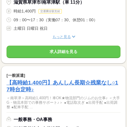
滋賀県草津市/南草津駅（車 11分）
時給1,400円
交通費全額支給
09：00〜17：30（実働07：30、休憩01：00）
土曜日 日曜日 祝日
もっと見る
求人詳細を見る
[一般派遣]
【高時給1,400円】あんしん長期☆残業なし○1
7時台定時♪
＜南草津＞高時給1,400円！車OK★物流部門のジムのお仕事♪ ＜大手
G・物流本部での事務サポート♪＞ ●電話取次ぎ ●出荷手配 ●出荷調
整 ●配車手配 ...
一般事務・OA事務