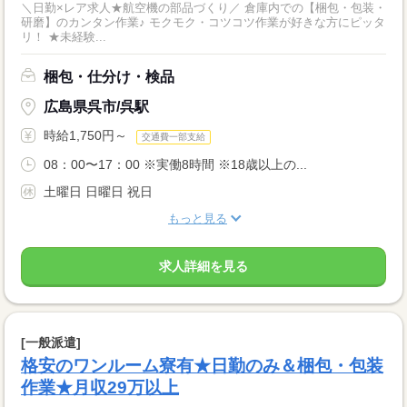
＼日勤×レア求人★航空機の部品づくり／ 倉庫内での【梱包・包装・
研磨】のカンタン作業♪ モクモク・コツコツ作業が好きな方にピッタ
リ！ ★未経験...
梱包・仕分け・検品
広島県呉市/呉駅
時給1,750円～
交通費一部支給
08：00〜17：00 ※実働8時間 ※18歳以上の...
土曜日 日曜日 祝日
もっと見る
求人詳細を見る
[一般派遣]
格安のワンルーム寮有★日勤のみ＆梱包・包装
作業★月収29万以上