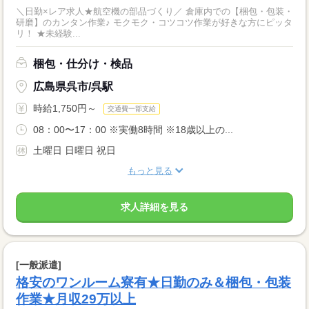
＼日勤×レア求人★航空機の部品づくり／ 倉庫内での【梱包・包装・
研磨】のカンタン作業♪ モクモク・コツコツ作業が好きな方にピッタ
リ！ ★未経験...
梱包・仕分け・検品
広島県呉市/呉駅
時給1,750円～
交通費一部支給
08：00〜17：00 ※実働8時間 ※18歳以上の...
土曜日 日曜日 祝日
もっと見る
求人詳細を見る
[一般派遣]
格安のワンルーム寮有★日勤のみ＆梱包・包装
作業★月収29万以上