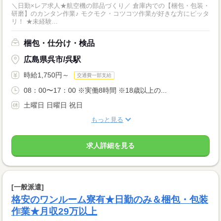
＼日勤×レア求人★航空機の部品づくり／ 倉庫内での【梱包・包装・
研磨】のカンタン作業♪ モクモク・コツコツ作業が好きな方にピッタ
リ！ ★未経験...
梱包・仕分け・検品
広島県呉市/呉駅
時給1,750円～
交通費一部支給
08：00〜17：00 ※実働8時間 ※18歳以上の...
土曜日 日曜日 祝日
もっと見る
求人詳細を見る
[一般派遣]
格安のワンルーム寮有★日勤のみ＆梱包・包装
作業★月収29万以上