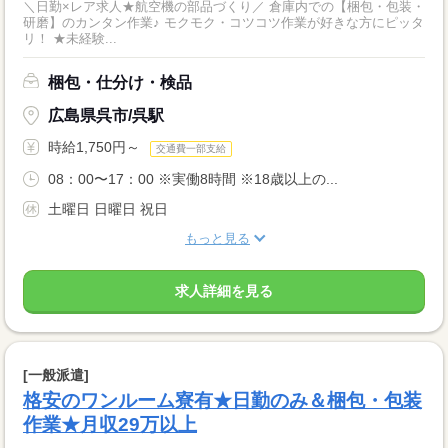
＼日勤×レア求人★航空機の部品づくり／ 倉庫内での【梱包・包装・
研磨】のカンタン作業♪ モクモク・コツコツ作業が好きな方にピッタ
リ！ ★未経験...
梱包・仕分け・検品
広島県呉市/呉駅
時給1,750円～
交通費一部支給
08：00〜17：00 ※実働8時間 ※18歳以上の...
土曜日 日曜日 祝日
もっと見る
求人詳細を見る
[一般派遣]
格安のワンルーム寮有★日勤のみ＆梱包・包装
作業★月収29万以上