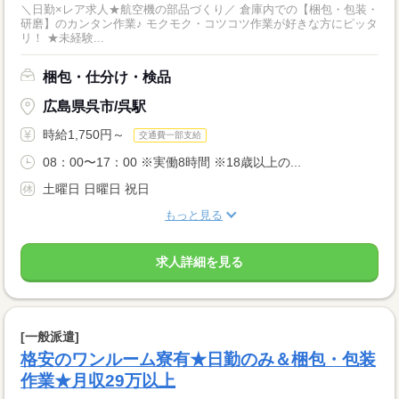
＼日勤×レア求人★航空機の部品づくり／ 倉庫内での【梱包・包装・
研磨】のカンタン作業♪ モクモク・コツコツ作業が好きな方にピッタ
リ！ ★未経験...
梱包・仕分け・検品
広島県呉市/呉駅
時給1,750円～
交通費一部支給
08：00〜17：00 ※実働8時間 ※18歳以上の...
土曜日 日曜日 祝日
もっと見る
求人詳細を見る
[一般派遣]
格安のワンルーム寮有★日勤のみ＆梱包・包装
作業★月収29万以上