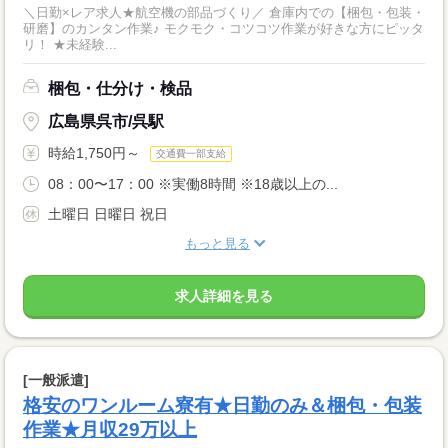
＼日勤×レア求人★航空機の部品づくり／ 倉庫内での【梱包・包装・
研磨】のカンタン作業♪ モクモク・コツコツ作業が好きな方にピッタ
リ！ ★未経験...
梱包・仕分け・検品
広島県呉市/呉駅
時給1,750円～
交通費一部支給
08：00〜17：00 ※実働8時間 ※18歳以上の...
土曜日 日曜日 祝日
もっと見る
求人詳細を見る
[一般派遣]
格安のワンルーム寮有★日勤のみ＆梱包・包装
作業★月収29万以上