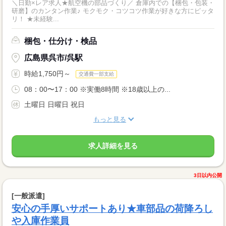
＼日勤×レア求人★航空機の部品づくり／ 倉庫内での【梱包・包装・
研磨】のカンタン作業♪ モクモク・コツコツ作業が好きな方にピッタ
リ！ ★未経験...
梱包・仕分け・検品
広島県呉市/呉駅
時給1,750円～
交通費一部支給
08：00〜17：00 ※実働8時間 ※18歳以上の...
土曜日 日曜日 祝日
もっと見る
求人詳細を見る
3日以内公開
[一般派遣]
安心の手厚いサポートあり★車部品の荷降ろし
や入庫作業員