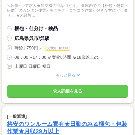
＼日勤×レア求人★航空機の部品づくり／ 倉庫内での【梱包・包装・
研磨】のカンタン作業♪ モクモク・コツコツ作業が好きな方にピッタ
リ！ ★未経験...
梱包・仕分け・検品
広島県呉市/呉駅
時給1,750円～
交通費一部支給
08：00〜17：00 ※実働8時間 ※18歳以上の...
土曜日 日曜日 祝日
もっと見る
求人詳細を見る
[一般派遣]
格安のワンルーム寮有★日勤のみ＆梱包・包装
作業★月収29万以上