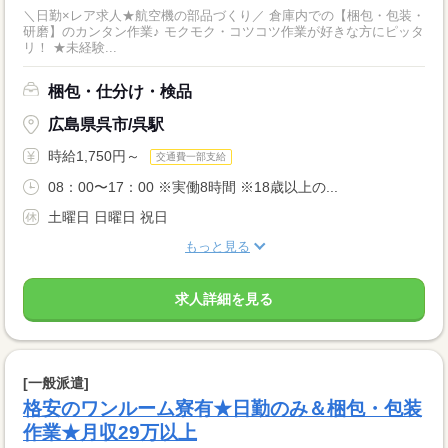
＼日勤×レア求人★航空機の部品づくり／ 倉庫内での【梱包・包装・
研磨】のカンタン作業♪ モクモク・コツコツ作業が好きな方にピッタ
リ！ ★未経験...
梱包・仕分け・検品
広島県呉市/呉駅
時給1,750円～
交通費一部支給
08：00〜17：00 ※実働8時間 ※18歳以上の...
土曜日 日曜日 祝日
もっと見る
求人詳細を見る
[一般派遣]
格安のワンルーム寮有★日勤のみ＆梱包・包装
作業★月収29万以上