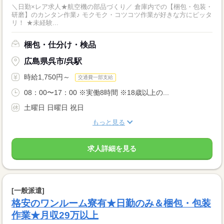
＼日勤×レア求人★航空機の部品づくり／ 倉庫内での【梱包・包装・
研磨】のカンタン作業♪ モクモク・コツコツ作業が好きな方にピッタ
リ！ ★未経験...
梱包・仕分け・検品
広島県呉市/呉駅
時給1,750円～
交通費一部支給
08：00〜17：00 ※実働8時間 ※18歳以上の...
土曜日 日曜日 祝日
もっと見る
求人詳細を見る
[一般派遣]
格安のワンルーム寮有★日勤のみ＆梱包・包装
作業★月収29万以上