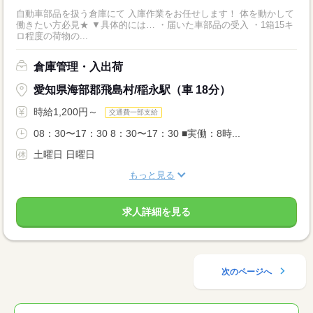
自動車部品を扱う倉庫にて 入庫作業をお任せします！ 体を動かして
働きたい方必見★ ▼具体的には… ・届いた車部品の受入 ・1箱15キ
ロ程度の荷物の...
倉庫管理・入出荷
愛知県海部郡飛島村/稲永駅（車 18分）
時給1,200円～
交通費一部支給
08：30〜17：30 8：30〜17：30 ■実働：8時...
土曜日 日曜日
もっと見る
求人詳細を見る
次のページへ