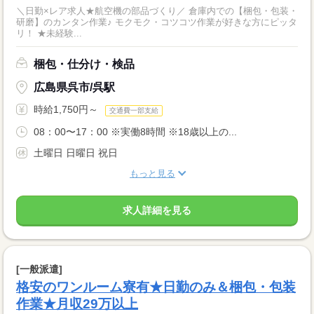
＼日勤×レア求人★航空機の部品づくり／ 倉庫内での【梱包・包装・
研磨】のカンタン作業♪ モクモク・コツコツ作業が好きな方にピッタ
リ！ ★未経験...
梱包・仕分け・検品
広島県呉市/呉駅
時給1,750円～
交通費一部支給
08：00〜17：00 ※実働8時間 ※18歳以上の...
土曜日 日曜日 祝日
もっと見る
求人詳細を見る
[一般派遣]
格安のワンルーム寮有★日勤のみ＆梱包・包装
作業★月収29万以上