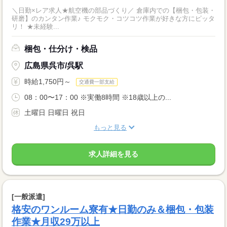
＼日勤×レア求人★航空機の部品づくり／ 倉庫内での【梱包・包装・
研磨】のカンタン作業♪ モクモク・コツコツ作業が好きな方にピッタ
リ！ ★未経験...
梱包・仕分け・検品
広島県呉市/呉駅
時給1,750円～
交通費一部支給
08：00〜17：00 ※実働8時間 ※18歳以上の...
土曜日 日曜日 祝日
もっと見る
求人詳細を見る
[一般派遣]
格安のワンルーム寮有★日勤のみ＆梱包・包装
作業★月収29万以上