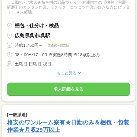
＼日勤×レア求人★航空機の部品づくり／ 倉庫内での【梱包・包装・
研磨】のカンタン作業♪ モクモク・コツコツ作業が好きな方にピッタ
リ！ ★未経験...
梱包・仕分け・検品
広島県呉市/呉駅
時給1,750円～
交通費一部支給
08：00〜17：00 ※実働8時間 ※18歳以上の...
土曜日 日曜日 祝日
もっと見る
求人詳細を見る
[一般派遣]
格安のワンルーム寮有★日勤のみ＆梱包・包装
作業★月収29万以上