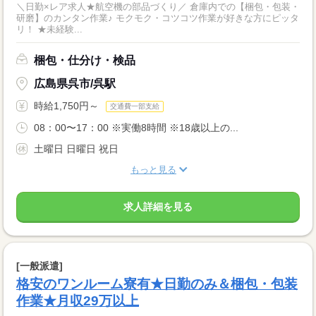
＼日勤×レア求人★航空機の部品づくり／ 倉庫内での【梱包・包装・
研磨】のカンタン作業♪ モクモク・コツコツ作業が好きな方にピッタ
リ！ ★未経験...
梱包・仕分け・検品
広島県呉市/呉駅
時給1,750円～
交通費一部支給
08：00〜17：00 ※実働8時間 ※18歳以上の...
土曜日 日曜日 祝日
もっと見る
求人詳細を見る
[一般派遣]
格安のワンルーム寮有★日勤のみ＆梱包・包装
作業★月収29万以上