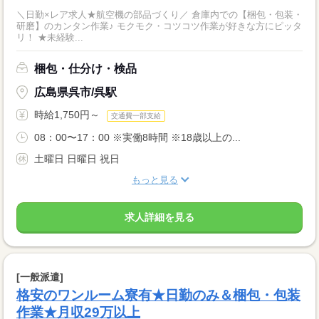
＼日勤×レア求人★航空機の部品づくり／ 倉庫内での【梱包・包装・
研磨】のカンタン作業♪ モクモク・コツコツ作業が好きな方にピッタ
リ！ ★未経験...
梱包・仕分け・検品
広島県呉市/呉駅
時給1,750円～
交通費一部支給
08：00〜17：00 ※実働8時間 ※18歳以上の...
土曜日 日曜日 祝日
もっと見る
求人詳細を見る
[一般派遣]
格安のワンルーム寮有★日勤のみ＆梱包・包装
作業★月収29万以上