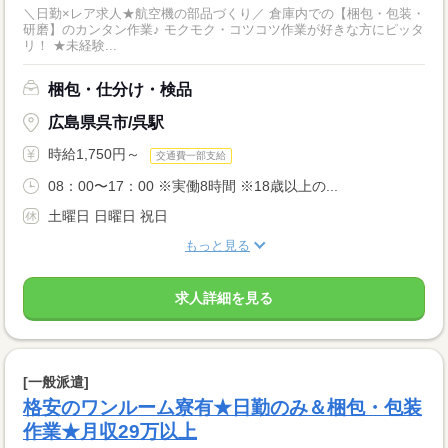
＼日勤×レア求人★航空機の部品づくり／ 倉庫内での【梱包・包装・
研磨】のカンタン作業♪ モクモク・コツコツ作業が好きな方にピッタ
リ！ ★未経験...
梱包・仕分け・検品
広島県呉市/呉駅
時給1,750円～
交通費一部支給
08：00〜17：00 ※実働8時間 ※18歳以上の...
土曜日 日曜日 祝日
もっと見る
求人詳細を見る
[一般派遣]
格安のワンルーム寮有★日勤のみ＆梱包・包装
作業★月収29万以上