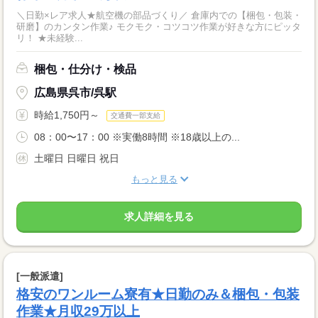
＼日勤×レア求人★航空機の部品づくり／ 倉庫内での【梱包・包装・
研磨】のカンタン作業♪ モクモク・コツコツ作業が好きな方にピッタ
リ！ ★未経験...
梱包・仕分け・検品
広島県呉市/呉駅
時給1,750円～
交通費一部支給
08：00〜17：00 ※実働8時間 ※18歳以上の...
土曜日 日曜日 祝日
もっと見る
求人詳細を見る
[一般派遣]
格安のワンルーム寮有★日勤のみ＆梱包・包装
作業★月収29万以上