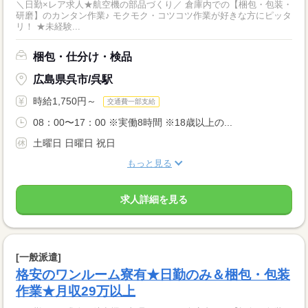
＼日勤×レア求人★航空機の部品づくり／ 倉庫内での【梱包・包装・
研磨】のカンタン作業♪ モクモク・コツコツ作業が好きな方にピッタ
リ！ ★未経験...
梱包・仕分け・検品
広島県呉市/呉駅
時給1,750円～
交通費一部支給
08：00〜17：00 ※実働8時間 ※18歳以上の...
土曜日 日曜日 祝日
もっと見る
求人詳細を見る
[一般派遣]
格安のワンルーム寮有★日勤のみ＆梱包・包装
作業★月収29万以上