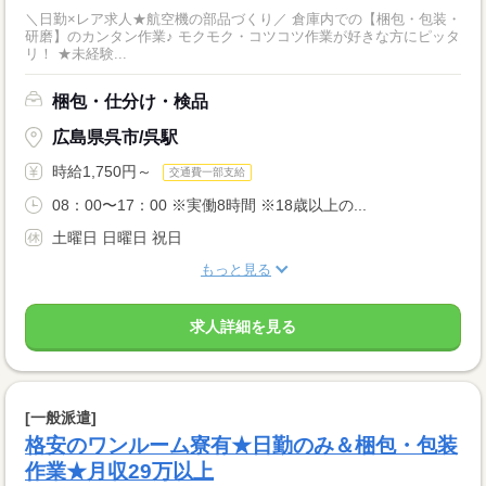
＼日勤×レア求人★航空機の部品づくり／ 倉庫内での【梱包・包装・
研磨】のカンタン作業♪ モクモク・コツコツ作業が好きな方にピッタ
リ！ ★未経験...
梱包・仕分け・検品
広島県呉市/呉駅
時給1,750円～
交通費一部支給
08：00〜17：00 ※実働8時間 ※18歳以上の...
土曜日 日曜日 祝日
もっと見る
求人詳細を見る
[一般派遣]
格安のワンルーム寮有★日勤のみ＆梱包・包装
作業★月収29万以上