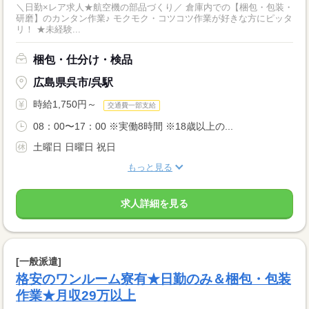
＼日勤×レア求人★航空機の部品づくり／ 倉庫内での【梱包・包装・
研磨】のカンタン作業♪ モクモク・コツコツ作業が好きな方にピッタ
リ！ ★未経験...
梱包・仕分け・検品
広島県呉市/呉駅
時給1,750円～
交通費一部支給
08：00〜17：00 ※実働8時間 ※18歳以上の...
土曜日 日曜日 祝日
もっと見る
求人詳細を見る
[一般派遣]
格安のワンルーム寮有★日勤のみ＆梱包・包装
作業★月収29万以上