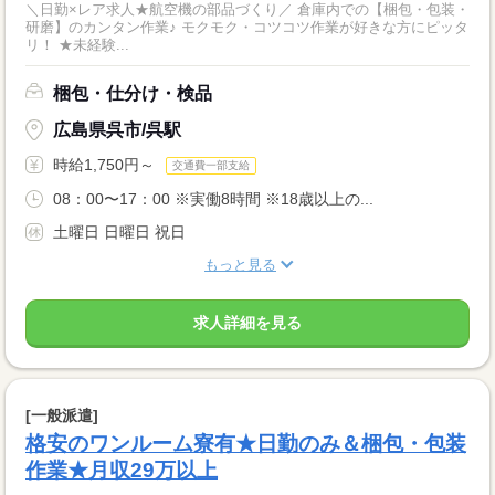
＼日勤×レア求人★航空機の部品づくり／ 倉庫内での【梱包・包装・
研磨】のカンタン作業♪ モクモク・コツコツ作業が好きな方にピッタ
リ！ ★未経験...
梱包・仕分け・検品
広島県呉市/呉駅
時給1,750円～
交通費一部支給
08：00〜17：00 ※実働8時間 ※18歳以上の...
土曜日 日曜日 祝日
もっと見る
求人詳細を見る
[一般派遣]
格安のワンルーム寮有★日勤のみ＆梱包・包装
作業★月収29万以上