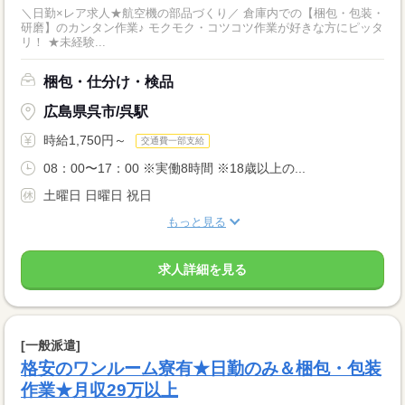
＼日勤×レア求人★航空機の部品づくり／ 倉庫内での【梱包・包装・
研磨】のカンタン作業♪ モクモク・コツコツ作業が好きな方にピッタ
リ！ ★未経験...
梱包・仕分け・検品
広島県呉市/呉駅
時給1,750円～
交通費一部支給
08：00〜17：00 ※実働8時間 ※18歳以上の...
土曜日 日曜日 祝日
もっと見る
求人詳細を見る
[一般派遣]
格安のワンルーム寮有★日勤のみ＆梱包・包装
作業★月収29万以上