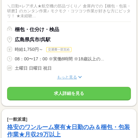
＼日勤×レア求人★航空機の部品づくり／ 倉庫内での【梱包・包装・
研磨】のカンタン作業♪ モクモク・コツコツ作業が好きな方にピッタ
リ！ ★未経験...
梱包・仕分け・検品
広島県呉市/呉駅
時給1,750円～
交通費一部支給
08：00〜17：00 ※実働8時間 ※18歳以上の...
土曜日 日曜日 祝日
もっと見る
求人詳細を見る
[一般派遣]
格安のワンルーム寮有★日勤のみ＆梱包・包装
作業★月収29万以上