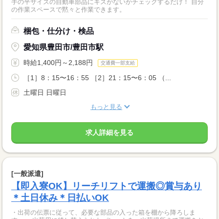
手の平サイズの自動車部品にキズがないかチェックするだけ！ 自分
の作業スペースで黙々と作業できます。
梱包・仕分け・検品
愛知県豊田市/豊田市駅
時給1,400円～2,188円
交通費一部支給
［1］8：15〜16：55 ［2］21：15〜6：05 （...
土曜日 日曜日
もっと見る
求人詳細を見る
[一般派遣]
【即入寮OK】リーチリフトで運搬◎賞与あり
＊土日休み＊日払いOK
・出荷の伝票に従って、必要な部品の入った箱を棚から降ろしま