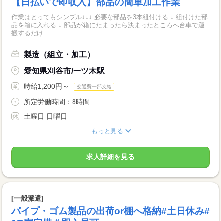
【日払いで即収入】部品の簡単加工作業
作業はとってもシンプル↓↓↓ 必要な部品を3本組付ける ↓ 組付けた部
品を箱に入れる ↓ 部品が箱にたまったら決まったところへ台車で運
搬するだけ
製造（組立・加工）
愛知県刈谷市/一ツ木駅
時給1,200円～
交通費一部支給
所定労働時間：8時間
土曜日 日曜日
もっと見る
求人詳細を見る
[一般派遣]
パイプ・ゴム製品の出荷or棚へ格納#土日休み#