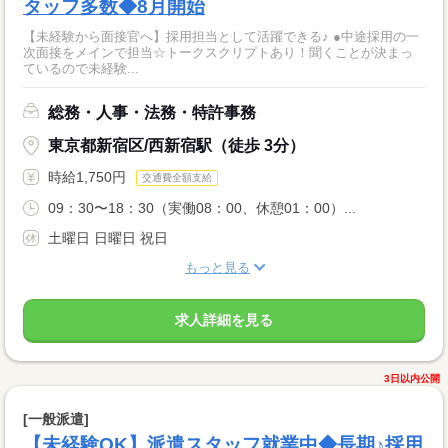
タッフ多数◆8月開始
【未経験から面接官へ】採用担当として活躍できる♪ ●中途採用の一
次面接をメインで担当☆トークスクリプトあり！聞くことが決まっ
ているので未経験...
総務・人事・法務・特許事務
東京都新宿区/西新宿駅（徒歩 3分）
時給1,750円
交通費全額支給
09：30〜18：30（実働08：00、休憩01：00）...
土曜日 日曜日 祝日
もっと見る
求人詳細を見る
3日以内公開
[一般派遣]
【未経験OK】派遣スタッフ就業中◆長期♪採用