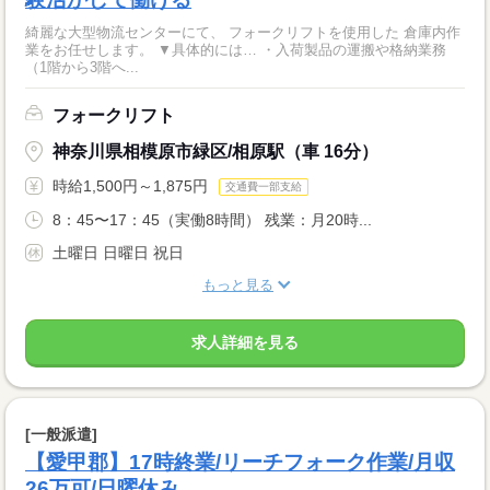
綺麗な大型物流センターにて、 フォークリフトを使用した 倉庫内作
業をお任せします。 ▼具体的には… ・入荷製品の運搬や格納業務
（1階から3階へ...
フォークリフト
神奈川県相模原市緑区/相原駅（車 16分）
時給1,500円～1,875円
交通費一部支給
8：45〜17：45（実働8時間） 残業：月20時...
土曜日 日曜日 祝日
もっと見る
求人詳細を見る
[一般派遣]
【愛甲郡】17時終業/リーチフォーク作業/月収
26万可/日曜休み