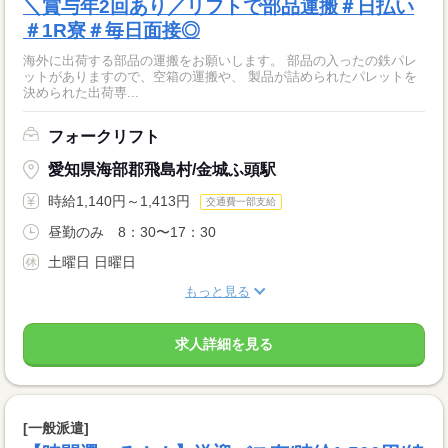
＼賞与年2回あり／リフトで部品運搬＃日払い
＃1R寮＃毎日面接◎
海外に出荷する部品の運搬をお願いします。 部品の入ったの鉄パレ
ットがありますので、空箱の運搬や、 製品が詰められたパレットを
決められた出荷専...
フォークリフト
愛知県海部郡飛島村/金城ふ頭駅
時給1,140円～1,413円
交通費一部支給
昼勤のみ 8：30〜17：30
土曜日 日曜日
もっと見る
求人詳細を見る
[一般派遣]