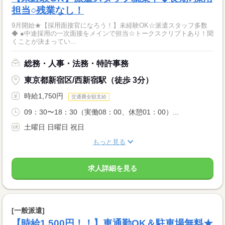
担当○残業なし！
9月開始★【採用面接官になろう！】未経験OK☆派遣スタッフ多数
◆ ●中途採用の一次面接をメインで担当☆トークスクリプトあり！聞
くことが決まってい...
総務・人事・法務・特許事務
東京都新宿区/西新宿駅（徒歩 3分）
時給1,750円
交通費全額支給
09：30〜18：30（実働08：00、休憩01：00）...
土曜日 日曜日 祝日
もっと見る
求人詳細を見る
[一般派遣]
【時給1,500円！！】車通勤OK＆駐車場無料★