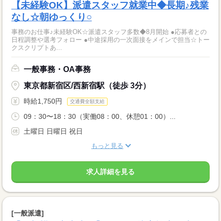
【未経験OK】派遣スタッフ就業中◆長期♪残業
なし☆朝ゆっくり○
事務のお仕事♪未経験OK☆派遣スタッフ多数◆8月開始 ●応募者との
日程調整や選考フォロー ●中途採用の一次面接をメインで担当☆トー
クスクリプトあ...
一般事務・OA事務
東京都新宿区/西新宿駅（徒歩 3分）
時給1,750円
交通費全額支給
09：30〜18：30（実働08：00、休憩01：00）...
土曜日 日曜日 祝日
もっと見る
求人詳細を見る
[一般派遣]