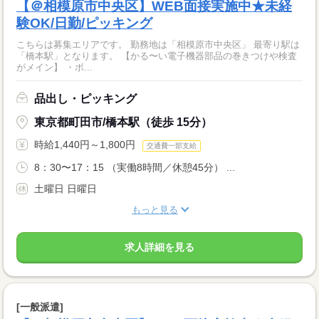
【＠相模原市中央区】WEB面接実施中★未経
験OK/日勤/ピッキング
こちらは募集エリアです。 勤務地は「相模原市中央区」 最寄り駅は
「橋本駅」となります。 【かる〜い電子機器部品の巻きつけや検査
がメイン】 ・ボ...
品出し・ピッキング
東京都町田市/橋本駅（徒歩 15分）
時給1,440円～1,800円
交通費一部支給
8：30〜17：15 （実働8時間／休憩45分） ...
土曜日 日曜日
もっと見る
求人詳細を見る
[一般派遣]