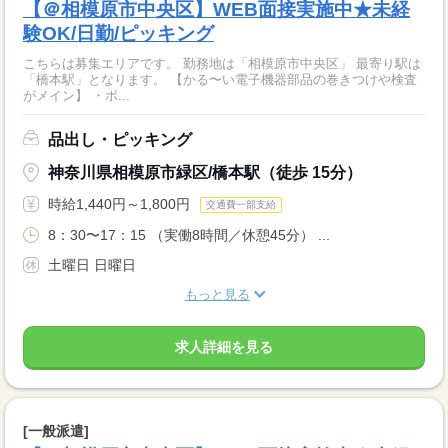
【＠相模原市中央区】WEB面接実施中★未経
験OK/日勤/ピッキング
こちらは募集エリアです。 勤務地は「相模原市中央区」 最寄り駅は
「橋本駅」となります。 【かる〜い電子機器部品の巻きつけや検査
がメイン】 ・ボ...
品出し・ピッキング
神奈川県相模原市緑区/橋本駅（徒歩 15分）
時給1,440円～1,800円
交通費一部支給
8：30〜17：15 （実働8時間／休憩45分） ...
土曜日 日曜日
もっと見る
求人詳細を見る
[一般派遣]