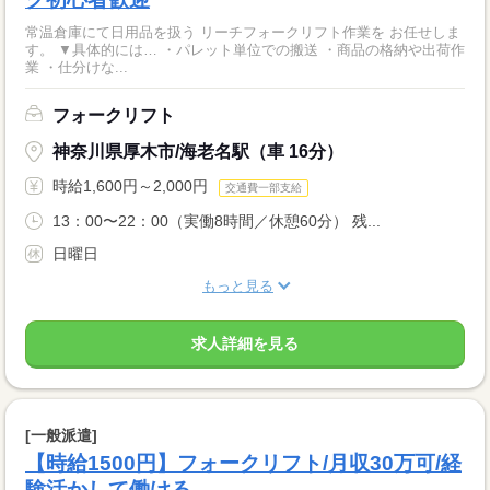
常温倉庫にて日用品を扱う リーチフォークリフト作業を お任せしま
す。 ▼具体的には… ・パレット単位での搬送 ・商品の格納や出荷作
業 ・仕分けな...
フォークリフト
神奈川県厚木市/海老名駅（車 16分）
時給1,600円～2,000円
交通費一部支給
13：00〜22：00（実働8時間／休憩60分） 残...
日曜日
もっと見る
求人詳細を見る
[一般派遣]
【時給1500円】フォークリフト/月収30万可/経
験活かして働ける