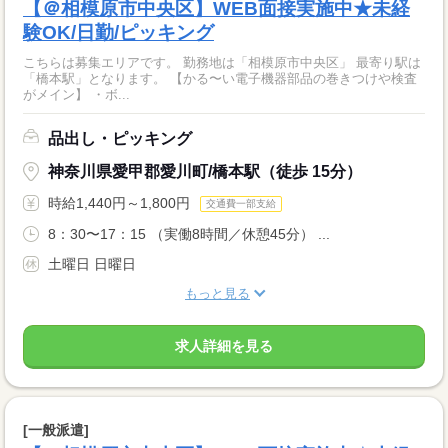
【＠相模原市中央区】WEB面接実施中★未経
験OK/日勤/ピッキング
こちらは募集エリアです。 勤務地は「相模原市中央区」 最寄り駅は
「橋本駅」となります。 【かる〜い電子機器部品の巻きつけや検査
がメイン】 ・ボ...
品出し・ピッキング
神奈川県愛甲郡愛川町/橋本駅（徒歩 15分）
時給1,440円～1,800円
交通費一部支給
8：30〜17：15 （実働8時間／休憩45分） ...
土曜日 日曜日
もっと見る
求人詳細を見る
[一般派遣]