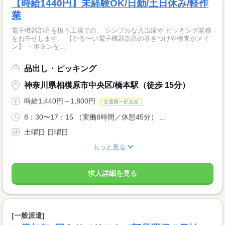
【時給1440円】未経験OK/日勤/土日休み/軽作
業
電子機器部品を扱う工場での、 シンプルな入出庫や ピッキング業務
をお任せします。 【かる〜い電子機器部品の巻きつけや検査がメイ
ン】 ・ボタンを...
品出し・ピッキング
神奈川県相模原市中央区/橋本駅（徒歩 15分）
時給1,440円～1,800円
交通費一部支給
8：30〜17：15 （実働8時間／休憩45分） ...
土曜日 日曜日
もっと見る
求人詳細を見る
[一般派遣]