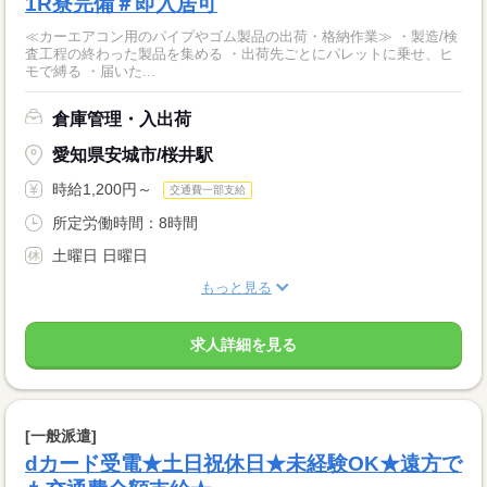
1R寮完備＃即入居可
≪カーエアコン用のパイプやゴム製品の出荷・格納作業≫ ・製造/検
査工程の終わった製品を集める ・出荷先ごとにパレットに乗せ、ヒ
モで縛る ・届いた...
倉庫管理・入出荷
愛知県安城市/桜井駅
時給1,200円～
交通費一部支給
所定労働時間：8時間
土曜日 日曜日
もっと見る
求人詳細を見る
[一般派遣]
dカード受電★土日祝休日★未経験OK★遠方で