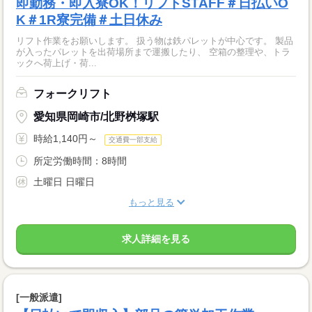
即勤務・即入寮OK！リフトSTAFF＃日払いO
K＃1R寮完備＃土日休み
リフト作業をお願いします。 扱う物は鉄パレットが中心です。 製品
が入ったパレットを出荷場所まで運搬したり、 空箱の整理や、トラ
ックへ荷上げ・荷...
フォークリフト
愛知県岡崎市/北野桝塚駅
時給1,140円～
交通費一部支給
所定労働時間：8時間
土曜日 日曜日
もっと見る
求人詳細を見る
[一般派遣]