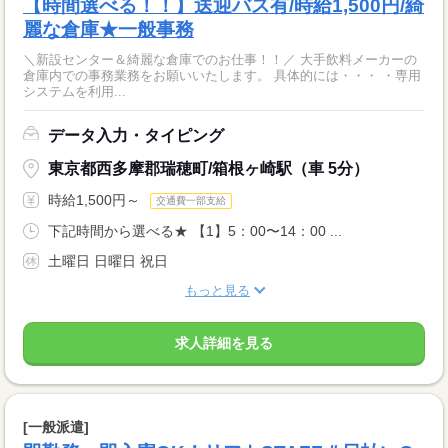
【時間選べる！！】送迎バス有/時給1,500円/綺
麗な倉庫★一般事務
＼新設センター＆綺麗な倉庫でのお仕事！！／ 大手飲料メーカーの
倉庫内での事務業務をお願いいたします。 具体的には・・・ ・専用
システムを利用...
データ入力・タイピング
東京都西多摩郡瑞穂町/箱根ヶ崎駅（車 5分）
時給1,500円～
交通費一部支給
下記時間から選べる★ 【1】5：00〜14：00 ...
土曜日 日曜日 祝日
もっと見る
求人詳細を見る
[一般派遣]