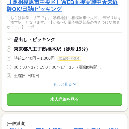
【＠相模原市中央区】WEB面接実施中★未経
験OK/日勤/ピッキング
こちらは募集エリアです。 勤務地は「相模原市中央区」 最寄り駅は
「橋本駅」となります。 【かる〜い電子機器部品の巻きつけや検査
がメイン】 ・ボ...
品出し・ピッキング
東京都八王子市/橋本駅（徒歩 15分）
時給1,440円～1,800円
交通費一部支給
08：30〜17：15 8：30〜17：15 （実働8時間...
土曜日 日曜日
もっと見る
求人詳細を見る
[一般派遣]