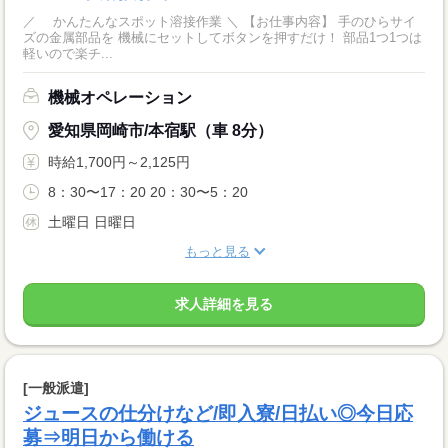
／ かんたんなスポット溶接作業 ＼ 【お仕事内容】 手のひらサイ
ズの金属部品を 機械にセットしてボタンを押すだけ！ 部品1つ1つは
軽いので楽チ...
機械オペレーション
愛知県岡崎市/本宿駅（車 8分）
時給1,700円～2,125円
8：30〜17：20 20：30〜5：20
土曜日 日曜日
もっと見る
求人詳細を見る
[一般派遣]
ジュースの仕分けなど/即入寮/日払い◎今日応
募⇒明日から働ける