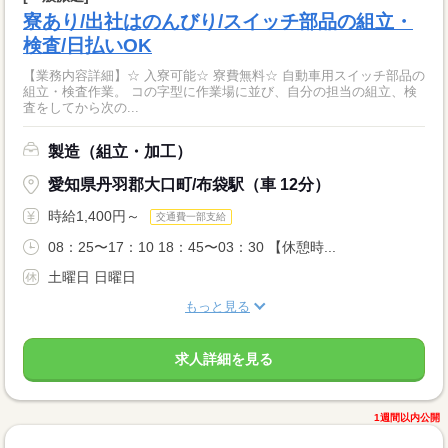
寮あり/出社はのんびり/スイッチ部品の組立・
検査/日払いOK
【業務内容詳細】☆ 入寮可能☆ 寮費無料☆ 自動車用スイッチ部品の
組立・検査作業。 コの字型に作業場に並び、自分の担当の組立、検
査をしてから次の...
製造（組立・加工）
愛知県丹羽郡大口町/布袋駅（車 12分）
時給1,400円～
交通費一部支給
08：25〜17：10 18：45〜03：30 【休憩時...
土曜日 日曜日
もっと見る
求人詳細を見る
1週間以内公開