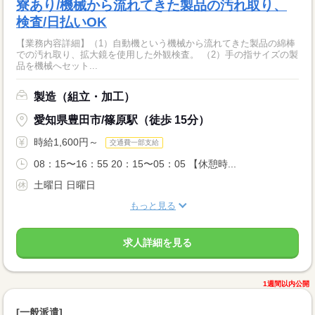
寮あり/機械から流れてきた製品の汚れ取り、
検査/日払いOK
【業務内容詳細】（1）自動機という機械から流れてきた製品の綿棒
での汚れ取り、拡大鏡を使用した外観検査。 （2）手の指サイズの製
品を機械へセット...
製造（組立・加工）
愛知県豊田市/篠原駅（徒歩 15分）
時給1,600円～
交通費一部支給
08：15〜16：55 20：15〜05：05 【休憩時...
土曜日 日曜日
もっと見る
求人詳細を見る
1週間以内公開
[一般派遣]