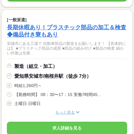
[一般派遣]
長期休暇あり！プラスチック部品の加工＆検査
◆備品付き寮もあり
安城市にある工場で 自動車部品の製造をお願いします！ 【具体的に
は】 ■プラスチック部品の成形 ■部品の組み付け ■製品の検査 細か
い作業は先輩...
製造（組立・加工）
愛知県安城市/南桜井駅（徒歩 7分）
時給1,260円～
【勤務時間】 08：30〜17：15 実働7時間45...
土曜日 日曜日
もっと見る
求人詳細を見る