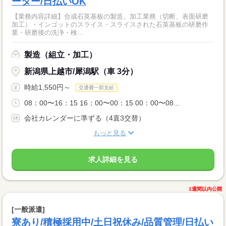
ーター/日払いOK
【業務内容詳細】合成石英基板の製造、加工業務（切断、表面研磨
加工）・インゴットのスライス・スライスされた石英基板の研磨作
業・研磨後の洗浄・検...
製造（組立・加工）
新潟県上越市/犀潟駅（車 3分）
時給1,550円～
交通費一部支給
08：00〜16：15 16：00〜00：15 00：00〜08...
会社カレンダーに準ずる（4直3交替）
もっと見る
求人詳細を見る
1週間以内公開
[一般派遣]
寮あり/積極採用中/土日祝休み/品質管理/日払い