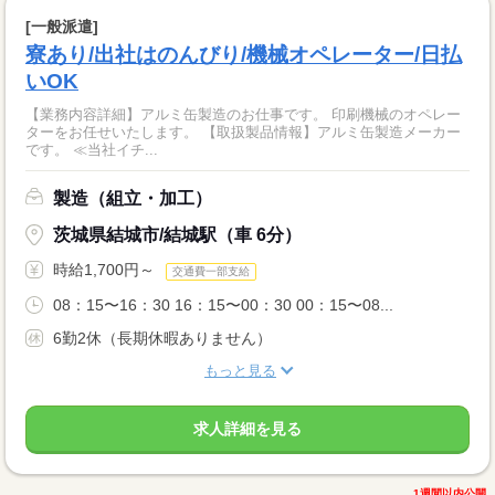
[一般派遣]
寮あり/出社はのんびり/機械オペレーター/日払
いOK
【業務内容詳細】アルミ缶製造のお仕事です。 印刷機械のオペレー
ターをお任せいたします。 【取扱製品情報】アルミ缶製造メーカー
です。 ≪当社イチ...
製造（組立・加工）
茨城県結城市/結城駅（車 6分）
時給1,700円～
交通費一部支給
08：15〜16：30 16：15〜00：30 00：15〜08...
6勤2休（長期休暇ありません）
もっと見る
求人詳細を見る
1週間以内公開