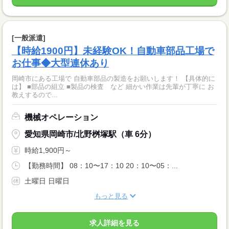
[一般派遣]
【時給1900円】未経験OK！自動車部品工場で
お仕事◆大型連休あり
岡崎市にある工場で 自動車部品の製造をお願いします！ 【具体的に
は】 ■部品の組立 ■製品の検査 など 細かい作業は先輩が丁寧に お
教えするので...
機械オペレーション
愛知県岡崎市/北野桝塚駅（車 6分）
時給1,900円～
【勤務時間】 08：10〜17：10 20：10〜05：...
土曜日 日曜日
もっと見る
求人詳細を見る