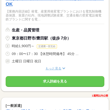
OK
【業務内容詳細】発電、産業用発変電プラントにおける電気制御機
器保護、装置の社内、現地調整試験産業、交通全般の受変電設備電
鉄プラントに関する電...
生産・品質管理
東京都日野市/豊田駅（徒歩 7分）
時給1,900円～
交通費一部支給
09：00〜17：30 【休憩時間備考】 45分 ...
土曜日 日曜日 祝日
もっと見る
求人詳細を見る
1週間以内公開
[一般派遣]