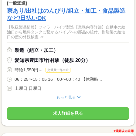
[一般派遣]
寮あり/出社はのんびり/組立・加工・食品製造
など/日払いOK
【取扱製品情報】フィラーパイプ製造【業務内容詳細】自動車の給
油口から燃料タンクに繋がるパイプへの部品の組付、樹脂製の給油
口の蓋の外観検査 ≪...
製造（組立・加工）
愛知県豊田市/竹村駅（徒歩 20分）
時給1,550円～
交通費一部支給
06：25〜15：05 16：00〜00：40 【休憩時...
土曜日 日曜日
もっと見る
求人詳細を見る
1週間以内公開