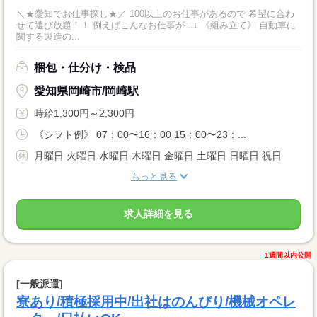
＼★愛知でお仕事探し★／ 100以上のお仕事があるので 希望に合わ
せて選び放題！！ 例えばこんなお仕事が...↓ 《組み立て》 自動車に
関する製造の...
梱包・仕分け・検品
愛知県岡崎市/岡崎駅
時給1,300円～2,300円
《シフト例》 07：00〜16：00 15：00〜23：...
月曜日 火曜日 水曜日 木曜日 金曜日 土曜日 日曜日 祝日
もっと見る
求人詳細を見る
1週間以内公開
[一般派遣]
寮あり/積極採用中/出社はのんびり/機械オペレ