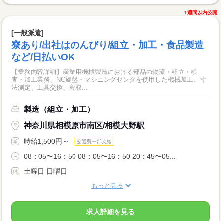
1週間以内公開
[一般派遣]
寮あり/出社はのんびり/組立・加工・食品製造
など/日払いOK
【業務内容詳細】産業用機械製造における部品の物流・組立・検
査・加工業務、NC旋盤・マシニングセンタを使用した機械加工、寸
法測定、工具交換、段取...
製造（組立・加工）
神奈川県相模原市南区/相模大野駅
時給1,500円～
交通費一部支給
08：05〜16：50 08：05〜16：50 20：45〜05...
土曜日 日曜日
もっと見る
求人詳細を見る