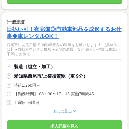
[一般派遣]
日払い可！寮完備◎自動車部品を成形するお仕
事◆車レンタルOK！
西尾市にある工場で 自動車部品の製造をお願いします！ 【具体的に
は】 ■自動車ウレタン成形 ■金型の清掃 など 細かい作業は先輩が
丁寧に お教え...
製造（組立・加工）
愛知県西尾市/上横須賀駅（車 9分）
時給1,260円～
【勤務時間】 08：30〜17：15 実働7時間45...
土曜日 日曜日
もっと見る
求人詳細を見る