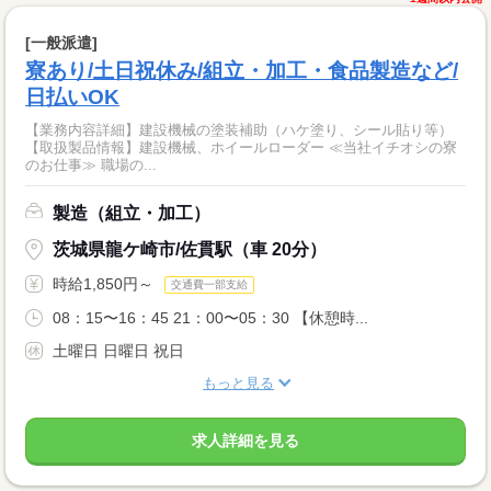
[一般派遣]
寮あり/土日祝休み/組立・加工・食品製造など/
日払いOK
【業務内容詳細】建設機械の塗装補助（ハケ塗り、シール貼り等）
【取扱製品情報】建設機械、ホイールローダー ≪当社イチオシの寮
のお仕事≫ 職場の...
製造（組立・加工）
茨城県龍ケ崎市/佐貫駅（車 20分）
時給1,850円～
交通費一部支給
08：15〜16：45 21：00〜05：30 【休憩時...
土曜日 日曜日 祝日
もっと見る
求人詳細を見る