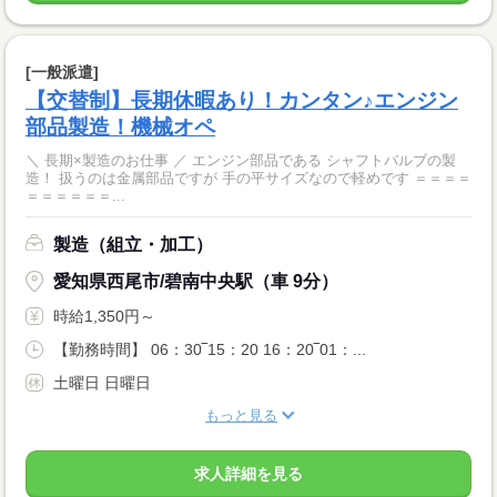
[一般派遣]
【交替制】長期休暇あり！カンタン♪エンジン
部品製造！機械オペ
＼ 長期×製造のお仕事 ／ エンジン部品である シャフトバルブの製
造！ 扱うのは金属部品ですが 手の平サイズなので軽めです ＝＝＝＝
＝＝＝＝＝＝...
製造（組立・加工）
愛知県西尾市/碧南中央駅（車 9分）
時給1,350円～
【勤務時間】 06：30‾15：20 16：20‾01：...
土曜日 日曜日
もっと見る
求人詳細を見る