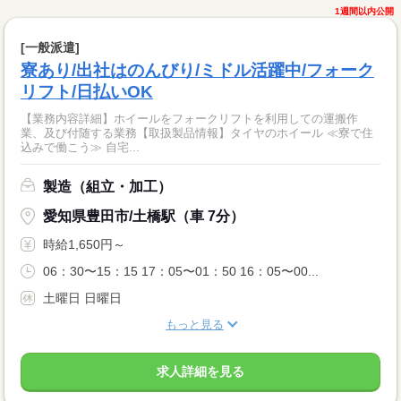
1週間以内公開
[一般派遣]
寮あり/出社はのんびり/ミドル活躍中/フォーク
リフト/日払いOK
【業務内容詳細】ホイールをフォークリフトを利用しての運搬作
業、及び付随する業務【取扱製品情報】タイヤのホイール ≪寮で住
込みで働こう≫ 自宅...
製造（組立・加工）
愛知県豊田市/土橋駅（車 7分）
時給1,650円～
06：30〜15：15 17：05〜01：50 16：05〜00...
土曜日 日曜日
もっと見る
求人詳細を見る