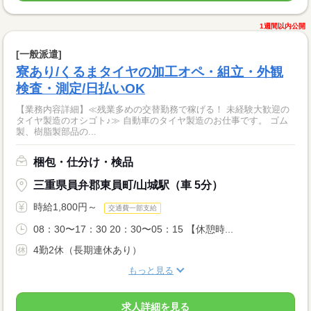
1週間以内公開
[一般派遣]
寮あり/くるまタイヤの加工オペ・組立・外観
検査・測定/日払いOK
【業務内容詳細】≪残業多めの交替勤務で稼げる！ 未経験大歓迎の
タイヤ製造のオシゴト♪≫ 自動車のタイヤ製造のお仕事です。 ゴム
製、樹脂製部品の...
梱包・仕分け・検品
三重県員弁郡東員町/山城駅（車 5分）
時給1,800円～
交通費一部支給
08：30〜17：30 20：30〜05：15 【休憩時...
4勤2休（長期連休あり）
もっと見る
求人詳細を見る