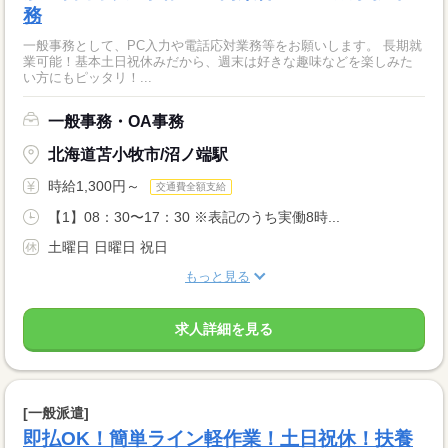
務
一般事務として、PC入力や電話応対業務等をお願いします。 長期就
業可能！基本土日祝休みだから、週末は好きな趣味などを楽しみた
い方にもピッタリ！...
一般事務・OA事務
北海道苫小牧市/沼ノ端駅
時給1,300円～
交通費全額支給
【1】08：30〜17：30 ※表記のうち実働8時...
土曜日 日曜日 祝日
もっと見る
求人詳細を見る
[一般派遣]
即払OK！簡単ライン軽作業！土日祝休！扶養