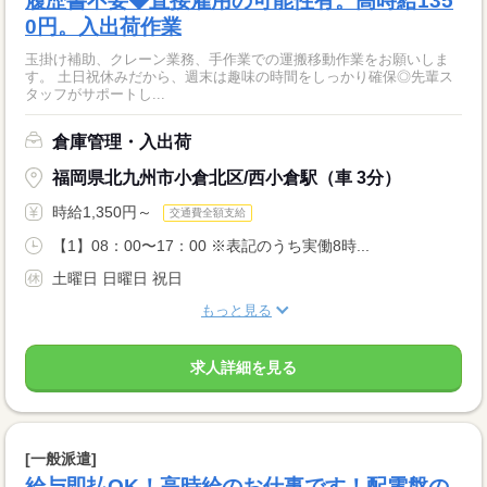
履歴書不要◆直接雇用の可能性有。高時給135
0円。入出荷作業
玉掛け補助、クレーン業務、手作業での運搬移動作業をお願いしま
す。 土日祝休みだから、週末は趣味の時間をしっかり確保◎先輩ス
タッフがサポートし...
倉庫管理・入出荷
福岡県北九州市小倉北区/西小倉駅（車 3分）
時給1,350円～
交通費全額支給
【1】08：00〜17：00 ※表記のうち実働8時...
土曜日 日曜日 祝日
もっと見る
求人詳細を見る
[一般派遣]
給与即払OK！高時給のお仕事です！配電盤の