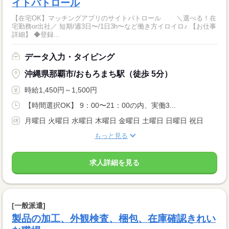
イトパトロール
【在宅OK】マッチングアプリのサイトパトロール ＼選べる！在
宅勤務or出社／ 短期/週3日〜/1日3h〜など働き方イロイロ♪ 【お仕事
詳細】 ◆登録...
データ入力・タイピング
沖縄県那覇市/おもろまち駅（徒歩 5分）
時給1,450円～1,500円
【時間選択OK】 9：00〜21：00の内、実働3...
月曜日 火曜日 水曜日 木曜日 金曜日 土曜日 日曜日 祝日
もっと見る
求人詳細を見る
[一般派遣]
製品の加工、外観検査、梱包、在庫確認きれい