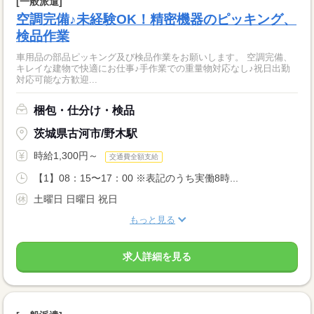
[一般派遣]
空調完備♪未経験OK！精密機器のピッキング、
検品作業
車用品の部品ピッキング及び検品作業をお願いします。 空調完備、
キレイな建物で快適にお仕事♪手作業での重量物対応なし♪祝日出勤
対応可能な方歓迎...
梱包・仕分け・検品
茨城県古河市/野木駅
時給1,300円～
交通費全額支給
【1】08：15〜17：00 ※表記のうち実働8時...
土曜日 日曜日 祝日
もっと見る
求人詳細を見る