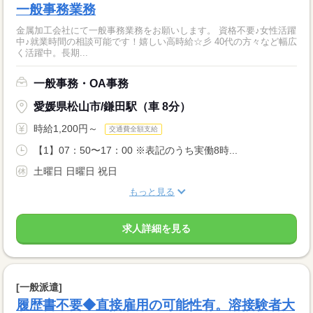
一般事務業務
金属加工会社にて一般事務業務をお願いします。 資格不要♪女性活躍
中♪就業時間の相談可能です！嬉しい高時給☆彡 40代の方々など幅広
く活躍中。長期...
一般事務・OA事務
愛媛県松山市/鎌田駅（車 8分）
時給1,200円～
交通費全額支給
【1】07：50〜17：00 ※表記のうち実働8時...
土曜日 日曜日 祝日
もっと見る
求人詳細を見る
[一般派遣]
履歴書不要◆直接雇用の可能性有。溶接験者大