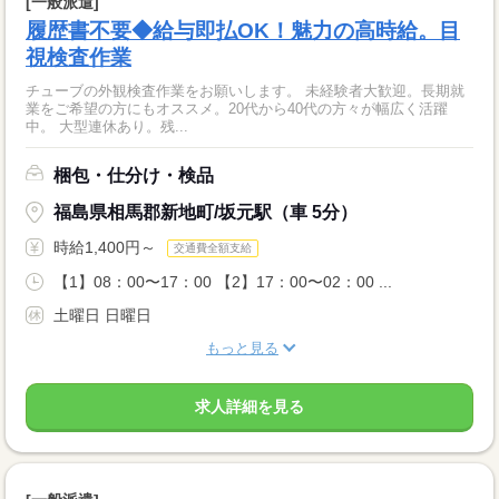
[一般派遣]
履歴書不要◆給与即払OK！魅力の高時給。目
視検査作業
チューブの外観検査作業をお願いします。 未経験者大歓迎。長期就
業をご希望の方にもオススメ。20代から40代の方々が幅広く活躍
中。 大型連休あり。残...
梱包・仕分け・検品
福島県相馬郡新地町/坂元駅（車 5分）
時給1,400円～
交通費全額支給
【1】08：00〜17：00 【2】17：00〜02：00 ...
土曜日 日曜日
もっと見る
求人詳細を見る