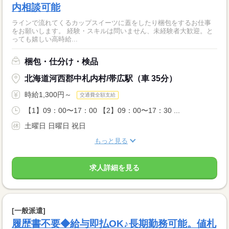
内相談可能
ラインで流れてくるカップスイーツに蓋をしたり梱包をするお仕事
をお願いします。 経験・スキルは問いません、未経験者大歓迎。と
っても嬉しい高時給...
梱包・仕分け・検品
北海道河西郡中札内村/帯広駅（車 35分）
時給1,300円～
交通費全額支給
【1】09：00〜17：00 【2】09：00〜17：30 ...
土曜日 日曜日 祝日
もっと見る
求人詳細を見る
[一般派遣]
履歴書不要◆給与即払OK♪長期勤務可能。値札