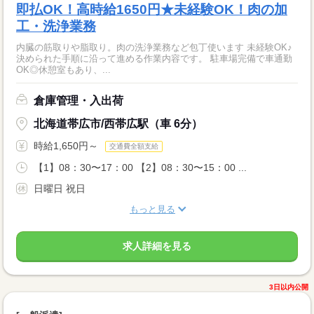
即払OK！高時給1650円★未経験OK！肉の加
工・洗浄業務
内臓の筋取りや脂取り。肉の洗浄業務など包丁使います 未経験OK♪
決められた手順に沿って進める作業内容です。 駐車場完備で車通勤
OK◎休憩室もあり、...
倉庫管理・入出荷
北海道帯広市/西帯広駅（車 6分）
時給1,650円～
交通費全額支給
【1】08：30〜17：00 【2】08：30〜15：00 ...
日曜日 祝日
もっと見る
求人詳細を見る
3日以内公開