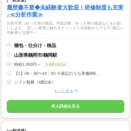
履歴書不要◆未経験者大歓迎！研修制度も充実
♪≪分析作業≫
分析作業（めっき液の確認、半田試験、めっき厚の確認などをお願
いします。 新しい業界に触れるチャンス☆未経験からでも可♪幅広い
年齢層も活躍中！ ...
梱包・仕分け・検品
山形県鶴岡市/鶴岡駅
時給1,300円～
交通費全額支給
【1】08：30〜18：00 ※表記のうち実働8時...
シフト勤務（4勤2休）
もっと見る
求人詳細を見る
[一般派遣]