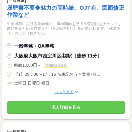
[一般派遣]
履歴書不要◆魅力の高時給。OJT有。図面修正
作業など
生産過程における図面修正、機械図面を見て検査項目をチェックし
書類をまとめる作業など（PC操作あり）をお願いします。 残業あ
り、ガッツリ稼ぎたい...
一般事務・OA事務
大阪府大阪市西淀川区/福駅（徒歩 11分）
時給1,500円～
交通費全額支給
【1】09：00〜17：15 ※表記のうち実働7時...
土曜日 日曜日 祝日
もっと見る
求人詳細を見る