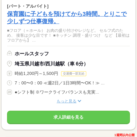
[パート・アルバイト]
保育園に子どもを預けてから3時間。とりこで
少しずつ仕事復帰。
■フロア（＝ホール） お肉の盛り付けやレジなど。 セルフ式のた
め、 接客は少な目です！ ■キッチン 調理・盛りつけ など 【最初は
フロアから】 ...
ホールスタッフ
埼玉県川越市/西川越駅（車 6分）
時給1,200円～1,500円
交通費一部支給
7：00〜0：00 ≪週2日／1日3時間〜OK！≫ ...
●シフト制 ※ワークライフバランスも充実...
もっと見る
求人詳細を見る
1週間以内公開