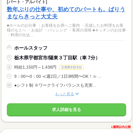
[パート・アルバイト]
数年ぶりの仕事や、初めてのパートも。ばりう
まならきっと大丈夫
■ホールのお仕事 ・お客様をお席へご案内 ・完成したお料理をお客
様のもとへ ・お会計 ・バッシング ・客席の清掃 ■キッチンのお仕事
・料理の仕込...
ホールスタッフ
栃木県宇都宮市/陽東３丁目駅（車 7分）
時給1,150円～1,438円
交通費全額支給
9：00〜0：00 ≪週2日／1日3時間〜OK！≫ ...
●シフト制 ※ワークライフバランスも充実...
もっと見る
求人詳細を見る
1週間以内公開