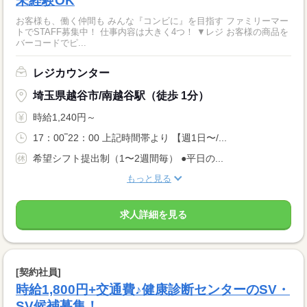
未経験OK
お客様も、働く仲間も みんな『コンビに』を目指す ファミリーマー
トでSTAFF募集中！ 仕事内容は大きく4つ！ ▼レジ お客様の商品を
バーコードでピ...
レジカウンター
埼玉県越谷市/南越谷駅（徒歩 1分）
時給1,240円～
17：00‾22：00 上記時間帯より 【週1日〜/...
希望シフト提出制（1〜2週間毎） ●平日の...
もっと見る
求人詳細を見る
[契約社員]
時給1,800円+交通費♪健康診断センターのSV・
SV候補募集！