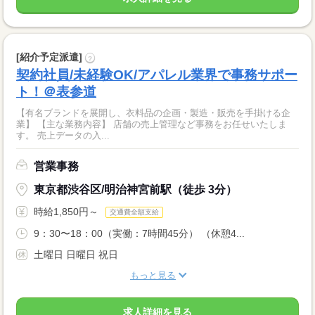
[紹介予定派遣]
?
契約社員/未経験OK/アパレル業界で事務サポー
ト！＠表参道
【有名ブランドを展開し、衣料品の企画・製造・販売を手掛ける企
業】 【主な業務内容】 店舗の売上管理など事務をお任せいたしま
す。 売上データの入...
営業事務
東京都渋谷区/明治神宮前駅（徒歩 3分）
時給1,850円～
交通費全額支給
9：30〜18：00（実働：7時間45分） （休憩4...
土曜日 日曜日 祝日
もっと見る
求人詳細を見る