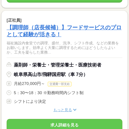
[正社員]
【調理師（店長候補）】フードサービスのプロ
として経験が活きる！
福祉施設内食堂での調理、盛付、洗浄、シフト作成、などの業務を
お願いします。効率よく大量に調理するためにはどうしたらよい
か、工夫を凝らした業務...
薬剤師・栄養士・管理栄養士・医療技術者
岐阜県高山市/飛騨国府駅（車 7分）
月給270,000円～
交通費一部支給
5：30〜18：30 ※勤務時間内シフト制
シフトにより決定
もっと見る
求人詳細を見る