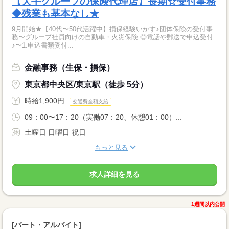
【大手グループの保険代理店】長期☆受付事務
◆残業も基本なし★
9月開始★【40代〜50代活躍中】損保経験いかす♪団体保険の受付事
務〜グループ社員向けの自動車・火災保険 ◎電話や郵送で申込受付
♪〜1.申込書類受付...
金融事務（生保・損保）
東京都中央区/東京駅（徒歩 5分）
時給1,900円
交通費全額支給
09：00〜17：20（実働07：20、休憩01：00）...
土曜日 日曜日 祝日
もっと見る
求人詳細を見る
1週間以内公開
[パート・アルバイト]