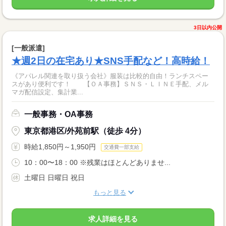
3日以内公開
[一般派遣]
★週2日の在宅あり★SNS手配など！高時給！
《アパレル関連を取り扱う会社》服装は比較的自由！ランチスペー
スがあり便利です！ 【ＯＡ事務】ＳＮＳ・ＬＩＮＥ手配、メル
マガ配信設定、集計業...
一般事務・OA事務
東京都港区/外苑前駅（徒歩 4分）
時給1,850円～1,950円
交通費一部支給
10：00〜18：00 ※残業はほとんどありませ...
土曜日 日曜日 祝日
もっと見る
求人詳細を見る