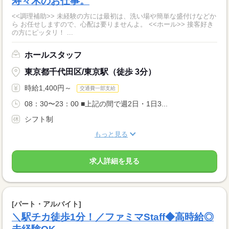
寿々木のお仕事。
<<調理補助>> 未経験の方には最初は、洗い場や簡単な盛付けなどか
ら お任せしますので、心配は要りませんよ。 <<ホール>> 接客好き
の方にピッタリ！ ...
ホールスタッフ
東京都千代田区/東京駅（徒歩 3分）
時給1,400円～
交通費一部支給
08：30〜23：00 ■上記の間で週2日・1日3...
シフト制
もっと見る
求人詳細を見る
[パート・アルバイト]
＼駅チカ徒歩1分！／ファミマStaff◆高時給◎