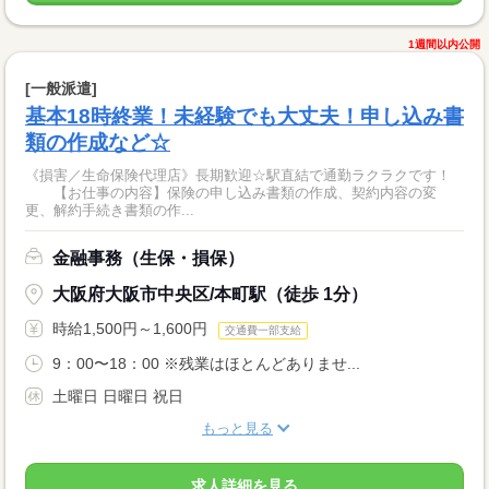
1週間以内公開
[一般派遣]
基本18時終業！未経験でも大丈夫！申し込み書
類の作成など☆
《損害／生命保険代理店》長期歓迎☆駅直結で通勤ラクラクです！
【お仕事の内容】保険の申し込み書類の作成、契約内容の変
更、解約手続き書類の作...
金融事務（生保・損保）
大阪府大阪市中央区/本町駅（徒歩 1分）
時給1,500円～1,600円
交通費一部支給
9：00〜18：00 ※残業はほとんどありませ...
土曜日 日曜日 祝日
もっと見る
求人詳細を見る