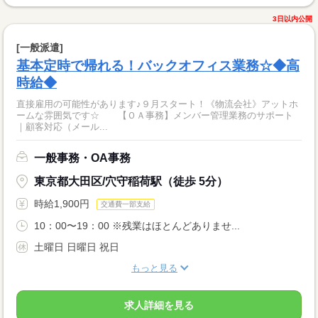
3日以内公開
[一般派遣]
基本定時で帰れる！バックオフィス業務☆◆高
時給◆
直接雇用の可能性があります♪９月スタート！《物流会社》アットホ
ームな雰囲気です☆ 【ＯＡ事務】メンバー管理業務のサポート
｜顧客対応（メール...
一般事務・OA事務
東京都大田区/穴守稲荷駅（徒歩 5分）
時給1,900円
交通費一部支給
10：00〜19：00 ※残業はほとんどありませ...
土曜日 日曜日 祝日
もっと見る
求人詳細を見る