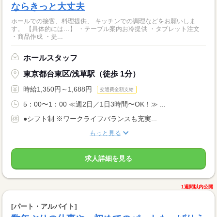
ならきっと大丈夫
ホールでの接客、料理提供、 キッチンでの調理などをお願いしま
す。 【具体的には…】 ・テーブル案内お冷提供 ・タブレット注文
・商品作成 ・提...
ホールスタッフ
東京都台東区/浅草駅（徒歩 1分）
時給1,350円～1,688円
交通費全額支給
5：00〜1：00 ≪週2日／1日3時間〜OK！≫ ...
●シフト制 ※ワークライフバランスも充実...
もっと見る
求人詳細を見る
1週間以内公開
[パート・アルバイト]