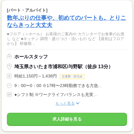
[パート・アルバイト]
数年ぶりの仕事や、初めてのパートも。とりこ
ならきっと大丈夫
■フロア（＝ホール） お客様のご案内や カウンターでお食事のお渡
し など ■キッチン 調理・盛りつけ・洗いもの など 【最初はフロア
から】 研修期...
ホールスタッフ
埼玉県さいたま市浦和区/与野駅（徒歩 13分）
時給1,150円～1,438円
交通費一部支給
9：00〜0：00 ※17時〜23時勤務できる方急...
●シフト制 ※ワークライフバランスも充実...
もっと見る
求人詳細を見る