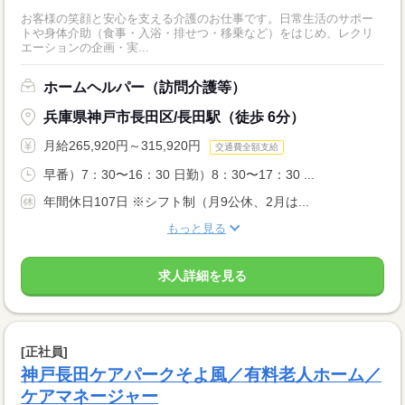
お客様の笑顔と安心を支える介護のお仕事です。日常生活のサポー
トや身体介助（食事・入浴・排せつ・移乗など）をはじめ、レクリ
エーションの企画・実...
ホームヘルパー（訪問介護等）
兵庫県神戸市長田区/長田駅（徒歩 6分）
月給265,920円～315,920円
交通費全額支給
早番）7：30〜16：30 日勤）8：30〜17：30 ...
年間休日107日 ※シフト制（月9公休、2月は...
もっと見る
求人詳細を見る
[正社員]
神戸長田ケアパークそよ風／有料老人ホーム／
ケアマネージャー