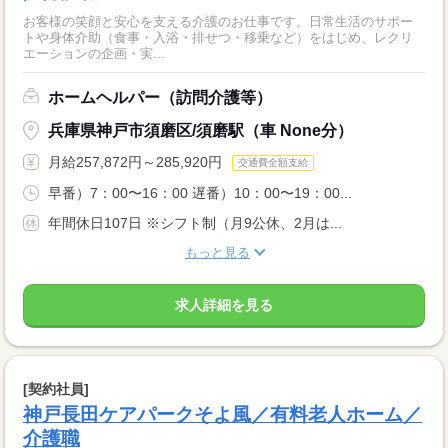
お客様の笑顔と安心を支える介護のお仕事です。日常生活のサポー
トや身体介助（食事・入浴・排せつ・移乗など）をはじめ、レクリ
エーションの企画・実...
ホームヘルパー（訪問介護等）
兵庫県神戸市須磨区/須磨駅（車 None分）
月給257,872円～285,920円
交通費全額支給
早番）7：00〜16：00 遅番）10：00〜19：00...
年間休日107日 ※シフト制（月9公休、2月は...
もっと見る
求人詳細を見る
[契約社員]
神戸長田ケアパークそよ風／有料老人ホーム／
介護職