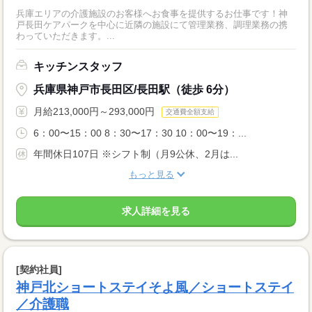
兵庫エリアの介護施設のお客様へお食事を提供するお仕事です！神
戸長田ケアパークを中心に近隣の施設にて管理業務、調理業務の携
わっていただきます。...
キッチンスタッフ
兵庫県神戸市長田区/長田駅（徒歩 6分）
月給213,000円～293,000円
交通費全額支給
6：00〜15：00 8：30〜17：30 10：00〜19：...
年間休日107日 ※シフト制（月9公休、2月は...
もっと見る
求人詳細を見る
[契約社員]
神戸北ショートステイそよ風／ショートステイ
／介護職