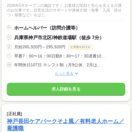
2026年5月オープンの施設です！ お客様の笑顔と安心を支える介護
のお仕事です。日常生活のサポートや身体介助（食事・入浴・排せ
つ・移乗など）をはじ...
ホームヘルパー（訪問介護等）
兵庫県神戸市北区/神鉄道場駅（徒歩 7分）
月給265,920円～295,920円
交通費全額支給
早番7：00〜16：00日勤8：30〜17：30遅番10...
年間休日107日 ※シフト制（月9公休、2月は...
もっと見る
求人詳細を見る
[正社員]
神戸長田ケアパークそよ風／有料老人ホーム／
看護職