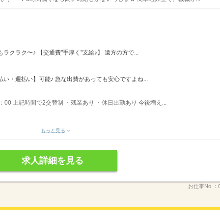
クラク〜♪ 【交通費"手厚く"支給♪】 遠方の方で...
い・週払い】可能♪ 急な出費があっても安心ですよね...
05：00 上記時間で2交替制 ・残業あり ・休日出勤あり 今後増え...
もっと見る
求人詳細を見る
お仕事No.：