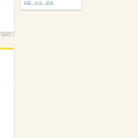
高額 弁当 派遣
【A05】2