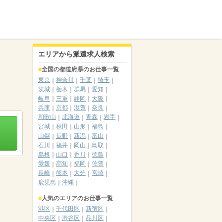
エリアから派遣求人検索
全国の都道府県のお仕事一覧
東京
神奈川
千葉
埼玉
茨城
栃木
群馬
愛知
岐阜
三重
静岡
大阪
兵庫
京都
滋賀
奈良
和歌山
北海道
青森
岩手
宮城
秋田
山形
福島
山梨
長野
新潟
富山
石川
福井
岡山
鳥取
島根
山口
香川
徳島
愛媛
高知
福岡
佐賀
長崎
熊本
大分
宮崎
鹿児島
沖縄
人気のエリアのお仕事一覧
港区
千代田区
新宿区
中央区
渋谷区
品川区