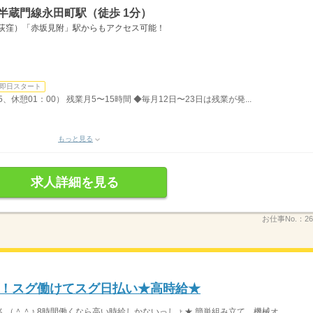
半蔵門線永田町駅（徒歩 1分）
‐荻窪）「赤坂見附」駅からもアクセス可能！
即日スタート
5、休憩01：00） 残業月5〜15時間 ◆毎月12日〜23日は残業が発...
もっと見る
求人詳細を見る
お仕事No.：
26
！スグ働けてスグ日払い★高時給★
（＾＾♪ 8時間働くなら高い時給しかないっしょ★ 簡単組み立て、機械オ...