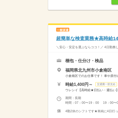
一般派遣
超簡単な検査業務★高時給14
＼安心・安定を選ぶならココ！／ 4日勤務し
梱包・仕分け・検品
福岡県北九州市小倉南区
小倉南区でのお仕事です！ 車や原付の
時給1,400円～
交通費一部支給
ウレシイ【高時給★日払い・週払い】可
期間：長期
時間：07：00〜19：00 19：
4勤2休のシフトです★単純に4日行