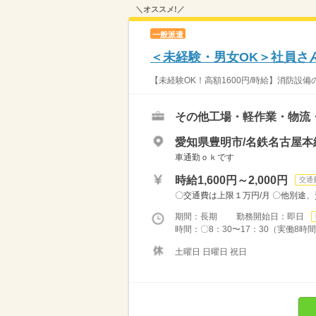
＼オススメ!／
一般派遣
＜未経験・男女OK＞社員さ
【未経験OK！高額1600円/時給】消防設
その他工場・軽作業・物流
愛知県豊明市/名鉄名古屋本
車通勤ｏｋです
時給1,600円～2,000円
交通
〇交通費は上限１万円/月 〇他別途
期間：長期 勤務開始日：即日
時間：〇8：30〜17：30（実働8時間
土曜日 日曜日 祝日