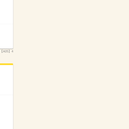
【A05】4