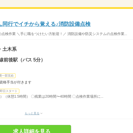
ん同行でイチから覚える♪消防設備点検
備の点検作業 ＼手に職をつけたい方歓迎！／ 消防設備や防災システムの点検作業...
・土木系
線前後駅（バス 5分）
費一部支給
、資格手当が付きます
即日スタート
）（休憩1.5時間） 〇残業は20時間〜40時間 〇点検作業場所に...
もっと見る
求人詳細を見る