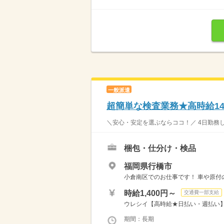
一般派遣
超簡単な検査業務★高時給14
＼安心・安定を選ぶならココ！／ 4日勤務し
梱包・仕分け・検品
福岡県行橋市
小倉南区でのお仕事です！ 車や原付の
時給1,400円～
交通費一部支給
ウレシイ【高時給★日払い・週払い】可
期間：長期