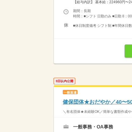
【給与内訳】 基本給：224960円〜24
期間：長期
時間：■シフト 日勤のみ ■日勤 8：00
■休日制度備考 シフト制 ■年間休日数 
3日以内公開
一般派遣
健保団体★おだやか／40〜5
＼有名団体★未経験OK／簡単な書類作成やチェ
一般事務・OA事務