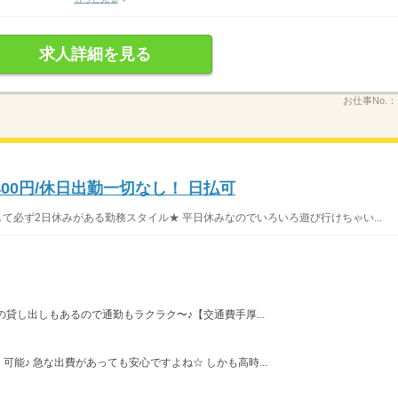
求人詳細を見る
お仕事No.：
00円/休日出勤一切なし！ 日払可
て必ず2日休みがある勤務スタイル★ 平日休みなのでいろいろ遊び行けちゃい...
貸し出しもあるので通勤もラクラク〜♪【交通費手厚...
能♪ 急な出費があっても安心ですよね☆ しかも高時...