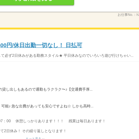
お仕事No.：
h
00円/休日出勤一切なし！ 日払可
て必ず2日休みがある勤務スタイル★ 平日休みなのでいろいろ遊び行けちゃい...
貸し出しもあるので通勤もラクラク〜♪【交通費手厚...
能♪ 急な出費があっても安心ですよね☆ しかも高時...
00〜07：00 休憩しっかりあります！！！ 残業は毎日あります！
って2日休み！ その繰り返しとなります！
もっと見る