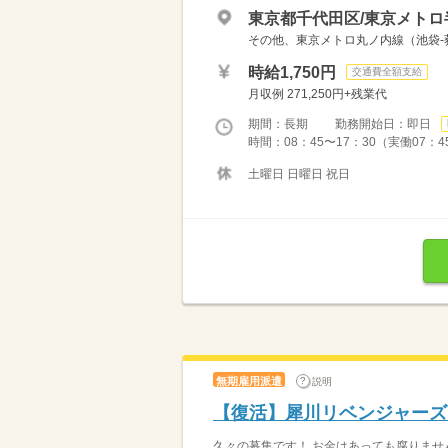
東京都千代田区/東京メトロ
その他、東京メトロ丸ノ内線（池袋
時給1,750円
交通費全額支給
月収例 271,250円+残業代
期間：長期 勤務開始日：即日
時間：08：45〜17：30（実働07：4
土曜日 日曜日 祝日
無期雇用派遣
説明
【復活】犀川リベンジャーズ
久々の募集です！ お金はあっても腐りません