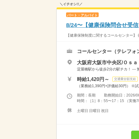
＼イチオシ!!／
パート・アルバイト
8/24〜【健康保険問合せ受信
【健康保険制度に関するコールセンター】 
コールセンター（テレフォ
大阪府大阪市中央区/Ｏｓａ
淀屋橋駅から徒歩2分の駅チカ！ --- 
時給1,420円～
交通費全額支給
（業務給1,390円+評価給30円） 
期間：長期 勤務開始日：2026/08
時間：［1］8：55〜17：15 （実働7
土曜日 日曜日 祝日