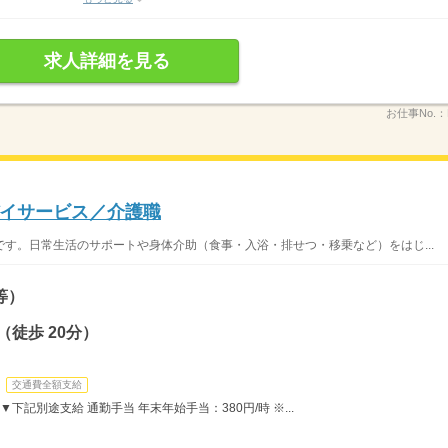
求人詳細を見る
お仕事No.：
イサービス／介護職
す。日常生活のサポートや身体介助（食事・入浴・排せつ・移乗など）をはじ...
等）
徒歩 20分）
交通費全額支給
▼下記別途支給 通勤手当 年末年始手当：380円/時 ※...