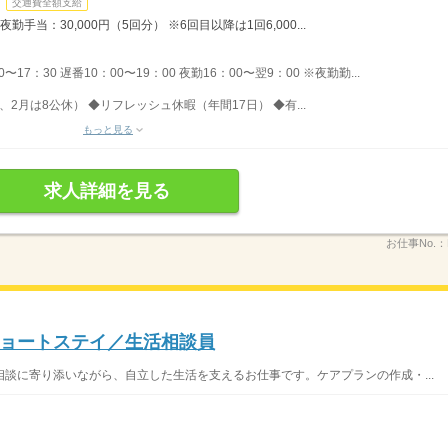
交通費全額支給
勤手当：30,000円（5回分） ※6回目以降は1回6,000...
〜17：30 遅番10：00〜19：00 夜勤16：00〜翌9：00 ※夜勤勤...
、2月は8公休） ◆リフレッシュ休暇（年間17日） ◆有...
もっと見る
求人詳細を見る
お仕事No.：
ョートステイ／生活相談員
談に寄り添いながら、自立した生活を支えるお仕事です。ケアプランの作成・...