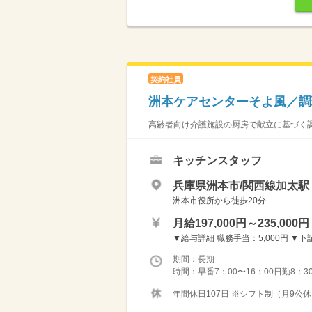
契約社員
洲本ケアセンターそよ風／調
高齢者向け介護施設の厨房で献立に基づく調
キッチンスタッフ
兵庫県洲本市/関西線加太駅（
洲本市役所から徒歩20分
月給197,000円～235,000円
▼給与詳細 職務手当：5,000円 ▼下記
期間：長期
時間：早番7：00〜16：00日勤8：30
年間休日107日 ※シフト制（月9公休