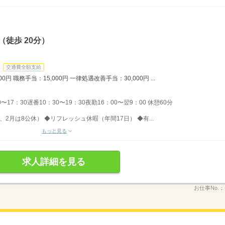
徒歩 20分）
交通費全額支給
0円 職務手当：15,000円 一律処遇改善手当：30,000円 ...
〜17：30遅番10：30〜19：30夜勤16：00〜翌9：00 休憩60分
、2月は8公休） ◆リフレッシュ休暇（年間17日） ◆有...
もっと見る
求人詳細を見る
お仕事No.：