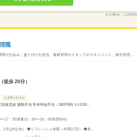
お仕事No.：
1260605
理職
理や仕込み、盛り付けを担当。食材管理やスタッフのマネジメント、衛生管理...
徒歩 20分）
交通費全額支給
別途支給 通勤手当 年末年始手当：380円/時 ※12/30...
〜17：30遅番10：00〜19：00休憩60分
、2月は8公休） ◆リフレッシュ休暇（年間17日） ◆有...
もっと見る