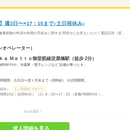
】週3日〜×17：15まで♪土日祝休み♪
健康保険の申請や利用の手続きに関する 問合せにお答えいただく電話応対（受...
ンオペレーター）
ｋａ Ｍｅｔｒｏ御堂筋線淀屋橋駅（徒歩 2分）
無料Wi-Fiや、冷蔵庫・電子レンジなど 設備が整ったキ...
※試用期間：入社日〜翌々月末まで（同時給） ※試用期間...
/24～
１ヶ月以内にスタート
時間15分｜休憩65分） ［2］8：25〜17：15 （実働7時間45分｜...
もっと見る
求人詳細を見る