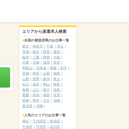
エリアから派遣求人検索
全国の都道府県のお仕事一覧
東京
神奈川
千葉
埼玉
茨城
栃木
群馬
愛知
岐阜
三重
静岡
大阪
兵庫
京都
滋賀
奈良
和歌山
北海道
青森
岩手
宮城
秋田
山形
福島
山梨
長野
新潟
富山
石川
福井
岡山
鳥取
島根
山口
香川
徳島
愛媛
高知
福岡
佐賀
長崎
熊本
大分
宮崎
鹿児島
沖縄
人気のエリアのお仕事一覧
港区
千代田区
新宿区
中央区
渋谷区
品川区