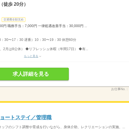
徒歩 20分）
交通費全額支給
0円 職務手当：7,000円 一律処遇改善手当：30,000円 ...
：30〜17：30 遅番）10：30〜19：30 休憩60分
、2月は8公休） ◆リフレッシュ休暇（年間17日） ◆有...
もっと見る
求人詳細を見る
お仕事No.：
ョートステイ／管理職
ッフのシフト調整や育成を行いながら、身体介助、レクリエーションの実施、...