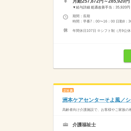
月給257,872円～285,920円
▼給与詳細 処遇改善手当：35,920円 夜
期間：長期
時間：早番7：00〜16：00 日勤8：30
年間休日107日 ※シフト制（月9公休
正社員
洲本ケアセンターそよ風／シ
高齢者向け介護施設で、お客様やご家族の相
介護福祉士