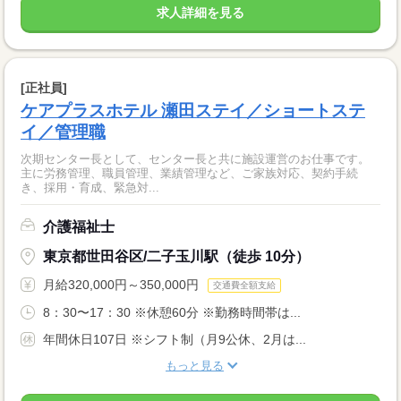
求人詳細を見る
[正社員]
ケアプラスホテル 瀬田ステイ／ショートステ
イ／管理職
次期センター長として、センター長と共に施設運営のお仕事です。
主に労務管理、職員管理、業績管理など、ご家族対応、契約手続
き、採用・育成、緊急対...
介護福祉士
東京都世田谷区/二子玉川駅（徒歩 10分）
月給320,000円～350,000円
交通費全額支給
8：30〜17：30 ※休憩60分 ※勤務時間帯は...
年間休日107日 ※シフト制（月9公休、2月は...
もっと見る