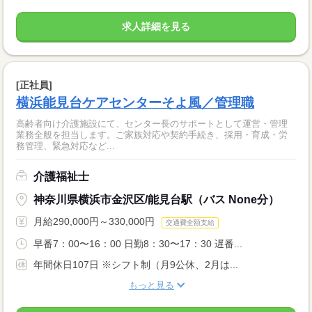
求人詳細を見る
[正社員]
横浜能見台ケアセンターそよ風／管理職
高齢者向け介護施設にて、センター長のサポートとして運営・管理
業務全般を担当します。ご家族対応や契約手続き、採用・育成・労
務管理、緊急対応など...
介護福祉士
神奈川県横浜市金沢区/能見台駅（バス None分）
月給290,000円～330,000円
交通費全額支給
早番7：00〜16：00 日勤8：30〜17：30 遅番...
年間休日107日 ※シフト制（月9公休、2月は...
もっと見る