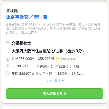
[正社員]
阪奈事業部／管理職
介護施設の運営全般・マネジメント業務をを担当。売上・人件費管
理、ご家族対応や契約手続き、スタッフ採用育成・労務管理、設備
管理など、施設全体を...
介護福祉士
大阪府大阪市住吉区/あびこ駅（徒歩 3分）
月給273,000円～358,000円
交通費全額支給
8：30〜17：30 ※休憩60分 ※施設により勤...
年間休日107日 ※シフト制（月9公休、2月は...
もっと見る
求人詳細を見る