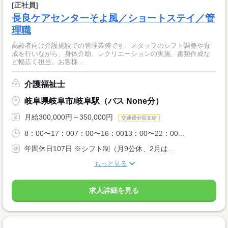
[正社員]
長良ケアセンターそよ風／ショートステイ／管
理職
高齢者向け介護施設での管理業務です。スタッフのシフト調整や育
成を行いながら、身体介助、レクリエーションの実施、書類作成な
ど幅広く担当。お客様...
介護福祉士
岐阜県岐阜市/岐阜駅（バス None分）
月給300,000円～350,000円
交通費全額支給
8：00〜17：007：00〜16：0013：00〜22：00...
年間休日107日 ※シフト制（月9公休、2月は...
もっと見る
求人詳細を見る