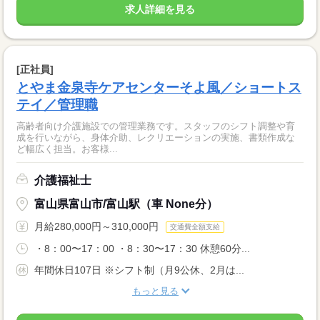
求人詳細を見る
[正社員]
とやま金泉寺ケアセンターそよ風／ショートス
テイ／管理職
高齢者向け介護施設での管理業務です。スタッフのシフト調整や育
成を行いながら、身体介助、レクリエーションの実施、書類作成な
ど幅広く担当。お客様...
介護福祉士
富山県富山市/富山駅（車 None分）
月給280,000円～310,000円
交通費全額支給
・8：00〜17：00 ・8：30〜17：30 休憩60分...
年間休日107日 ※シフト制（月9公休、2月は...
もっと見る