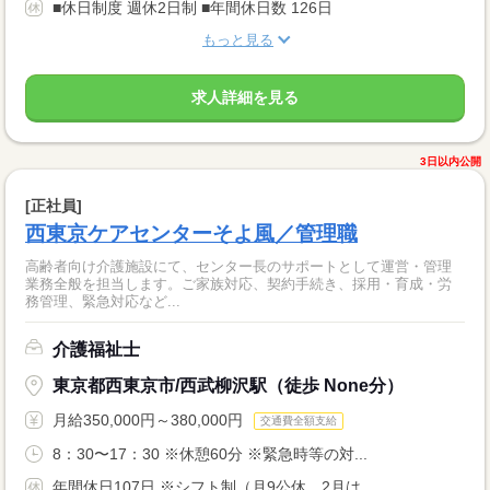
■休日制度 週休2日制 ■年間休日数 126日
もっと見る
求人詳細を見る
3日以内公開
[正社員]
西東京ケアセンターそよ風／管理職
高齢者向け介護施設にて、センター長のサポートとして運営・管理
業務全般を担当します。ご家族対応、契約手続き、採用・育成・労
務管理、緊急対応など...
介護福祉士
東京都西東京市/西武柳沢駅（徒歩 None分）
月給350,000円～380,000円
交通費全額支給
8：30〜17：30 ※休憩60分 ※緊急時等の対...
年間休日107日 ※シフト制（月9公休、2月は...