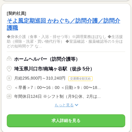
[契約社員]
そよ風定期巡回 かわぐち／訪問介護／訪問介
護職
◆身体介護（食事・入浴・排せつ等）※調理業務ほぼなし ◆生活援
助（掃除・洗濯・買い物代行等） ◆室温確認・服薬確認等の５分ほ
どの短時間ケア な...
ホームヘルパー（訪問介護等）
埼玉県川口市/南鳩ヶ谷駅（徒歩 5分）
月給295,800円～310,240円
交通費全額支給
＜早番＞7：00〜16：00 ＜日勤＞9：00〜18...
年間休日124日 ※シフト制（月9公休、2月は...
もっと見る
求人詳細を見る