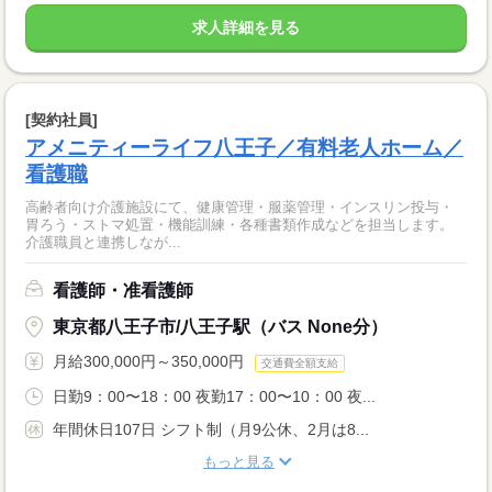
求人詳細を見る
[契約社員]
アメニティーライフ八王子／有料老人ホーム／
看護職
高齢者向け介護施設にて、健康管理・服薬管理・インスリン投与・
胃ろう・ストマ処置・機能訓練・各種書類作成などを担当します。
介護職員と連携しなが...
看護師・准看護師
東京都八王子市/八王子駅（バス None分）
月給300,000円～350,000円
交通費全額支給
日勤9：00〜18：00 夜勤17：00〜10：00 夜...
年間休日107日 シフト制（月9公休、2月は8...
もっと見る