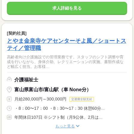
求人詳細を見る
[契約社員]
とやま金泉寺ケアセンターそよ風／ショートス
テイ／管理職
高齢者向け介護施設での管理業務です。スタッフのシフト調整や育
成を行いながら、身体介助、レクリエーションの実施、書類作成な
ど幅広く担当。お客様...
介護福祉士
富山県富山市/富山駅（車 None分）
月給280,000円～300,000円
交通費全額支給
・8：00〜17：00 ・8：30〜17：30 休憩60分...
年間休日107日 ※シフト制（月9公休、2月は...
もっと見る