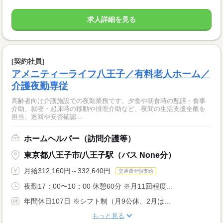
求人詳細を見る
[契約社員]
アメニティーライフ八王子／有料老人ホーム／
介護夜勤専従
高齢者向け介護施設での夜勤業務です。夕食や朝食時の配膳・食事
介助、就寝・起床時の移動や排泄介助など、夜間の生活支援全般を
担当。巡回や安否確認...
ホームヘルパー（訪問介護等）
東京都八王子市/八王子駅（バス None分）
月給312,160円～332,640円
交通費全額支給
夜勤17：00〜10：00 休憩60分 ※月11回程度...
年間休日107日 ※シフト制（月9公休、2月は...
もっと見る