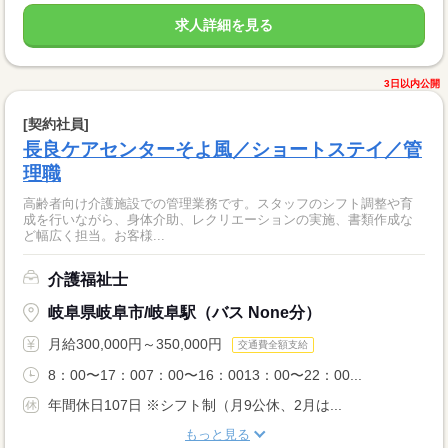
求人詳細を見る
3日以内公開
[契約社員]
長良ケアセンターそよ風／ショートステイ／管
理職
高齢者向け介護施設での管理業務です。スタッフのシフト調整や育
成を行いながら、身体介助、レクリエーションの実施、書類作成な
ど幅広く担当。お客様...
介護福祉士
岐阜県岐阜市/岐阜駅（バス None分）
月給300,000円～350,000円
交通費全額支給
8：00〜17：007：00〜16：0013：00〜22：00...
年間休日107日 ※シフト制（月9公休、2月は...
もっと見る