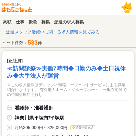
高額 仕事 緊急 募集 派遣の求人募集
派遣スタッフ活躍中に関する求人情報を見てみる
533
ヒット件数：
件
[正社員]
≪訪問診療≫実働7時間◆日勤のみ◆土日祝休
み◆大手法人が運営
※この求人情報はディップの転職エージェントサービスによる職業
紹介になります。 有料老人ホーム・グループホーム・一般在宅等で
の訪問診療に同行し...
看護師・准看護師
神奈川県平塚市/平塚駅
月給305,000円～325,000円
交通費全額支給