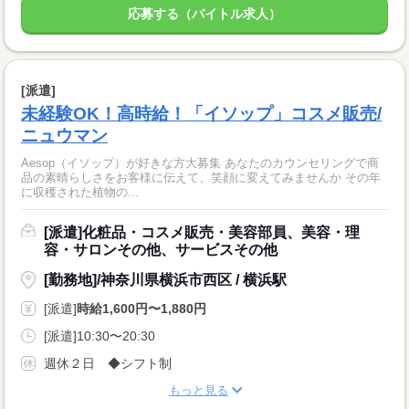
応募する（バイトル求人）
[派遣]
未経験OK！高時給！「イソップ」コスメ販売/
ニュウマン
Aesop（イソップ）が好きな方大募集 あなたのカウンセリングで商
品の素晴らしさをお客様に伝えて、笑顔に変えてみませんか その年
に収穫された植物の...
[派遣]化粧品・コスメ販売・美容部員、美容・理
容・サロンその他、サービスその他
[勤務地]/神奈川県横浜市西区 / 横浜駅
[派遣]
時給1,600円〜1,880円
[派遣]10:30〜20:30
週休２日 ◆シフト制
もっと見る