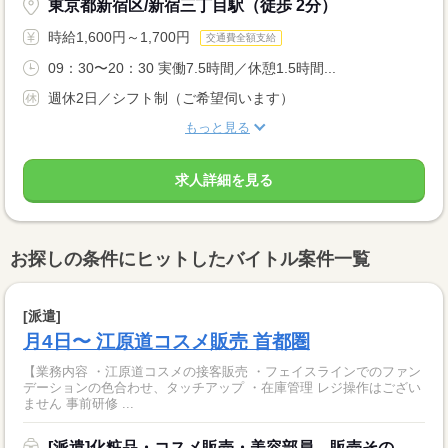
東京都新宿区/新宿三丁目駅（徒歩 2分）
時給1,600円～1,700円
交通費全額支給
09：30〜20：30 実働7.5時間／休憩1.5時間...
週休2日／シフト制（ご希望伺います）
もっと見る
求人詳細を見る
お探しの条件にヒットしたバイトル案件一覧
[派遣]
月4日〜 江原道コスメ販売 首都圏
【業務内容 ・江原道コスメの接客販売 ・フェイスラインでのファン
デーションの色合わせ、タッチアップ ・在庫管理 レジ操作はござい
ません 事前研修 ...
[派遣]化粧品・コスメ販売・美容部員、販売その