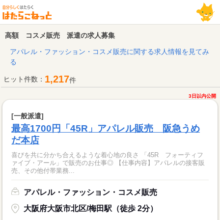
高額 コスメ販売 派遣の求人募集
アパレル・ファッション・コスメ販売に関する求人情報を見てみ
る
1,217
ヒット件数：
件
3日以内公開
[一般派遣]
最高1700円「45R」アパレル販売 阪急うめ
だ本店
喜びを共に分かち合えるような着心地の良さ 「45R フォーティフ
ァイブ・アール」で販売のお仕事◎ 【仕事内容】アパレルの接客販
売、その他付帯業務...
アパレル・ファッション・コスメ販売
大阪府大阪市北区/梅田駅（徒歩 2分）