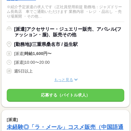
※紹介予定派遣の求人です（正社員登用前提 勤務地：ジャズドリー
ム長島店 車でご通勤いただけます 業務内容 ・レジ ・品出し ・売
り場展開 ・その他...
[派遣]アクセサリー・ジュエリー販売、アパレル(フ
ァッション・服)、販売その他
[勤務地]/三重県桑名市 / 益生駅
[派遣]
時給1,600円〜
[派遣]10:00〜20:00
週5日以上
もっと見る
応募する（バイトル求人）
[派遣]
未経験◎「ラ・メール」コスメ販売（中国語通