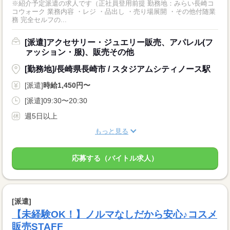
※紹介予定派遣の求人です（正社員登用前提 勤務地：みらい長崎コ
コウォーク 業務内容 ・レジ ・品出し ・売り場展開 ・その他付随業
務 完全セルフの...
[派遣]アクセサリー・ジュエリー販売、アパレル(フ
ァッション・服)、販売その他
[勤務地]/長崎県長崎市 / スタジアムシティノース駅
[派遣]
時給1,450円〜
[派遣]09:30〜20:30
週5日以上
もっと見る
応募する（バイトル求人）
[派遣]
【未経験OK！】ノルマなしだから安心♪コスメ
販売STAFF