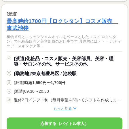
[派遣]
最高時給1700円【ロクシタン】コスメ販売
東武池袋
植物原料とエッセンシャルオイルをベースとしたコスメ ロクシタ
ン」で化粧品販売／美容部員のお仕事です 具体的には・・・ ボディ
ケア・スキンケア等...
[派遣]化粧品・コスメ販売・美容部員、美容・理
容・サロンその他、サービスその他
[勤務地]/東京都豊島区 / 池袋駅
[派遣]
時給1,550円〜1,700円
[派遣]09:30〜20:30
週休2日／シフト制（毎月希望を聞いてシフトを作成します）
もっと見る
応募する（バイトル求人）