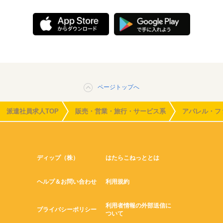
ページトップへ
派遣社員求人TOP
販売・営業・旅行・サービス系
アパレル・フ
ディップ（株）
はたらこねっととは
ヘルプ＆お問い合わせ
利用規約
利用者情報の外部送信に
プライバシーポリシー
ついて