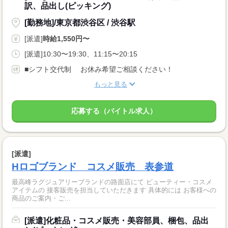
訳、品出し(ピッキング)
[勤務地]/東京都渋谷区 / 渋谷駅
[派遣]
時給1,550円〜
[派遣]10:30〜19:30、11:15〜20:15
■シフト交代制 お休み希望ご相談ください！
もっと見る
応募する（バイトル求人）
[派遣]
Hロゴブランド コスメ販売 表参道
最高峰ラグジュアリーブランドの路面店にて ビューティー・コスメ
アイテムの 接客販売を担当していただきます 具体的には お客様への
商品のご案内・ご...
[派遣]化粧品・コスメ販売・美容部員、梱包、品出