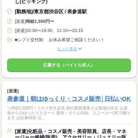
し(ピッキング)
[勤務地]/東京都渋谷区 / 表参道駅
[派遣]
時給1,550円〜
[派遣]10:30〜19:30、11:15〜20:15
■シフト交代制 お休み希望ご相談ください！
もっと見る
応募する（バイトル求人）
[派遣]
表参道｜朝はゆっくり・コスメ販売│日払いOK
＼時給1,600円｜コスメ好き必見 朝の満員電車とは無縁の生活 お昼
前からのゆったりスタート 髪色・ネイル自由、スニーカーOKで働け
ます お仕事内容 店...
[派遣]化粧品・コスメ販売・美容部員、店長・マネ
ージャー候補(販売)、アクセサリー・ジュエリー販