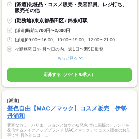
[派遣]化粧品・コスメ販売・美容部員、レジ打ち、
販売その他
[勤務地]/東京都墨田区 / 錦糸町駅
[派遣]
時給1,700円〜2,000円
[派遣]09:00〜16:00、10:00〜19:00、12:00〜21:00
≪勤務曜日≫ 月〜日の内、週1日〜週5日勤務
もっと見る
応募する（バイトル求人）
[派遣]
髪色自由【MAC／マック】コスメ販売 伊勢
丹浦和
豊富なカラーバリエーションと鮮やかな発色 常に最新のトレンドを
発信するメイクアップブランド MAC／マック」でコスメ販売のお仕
事です 具体的には・...