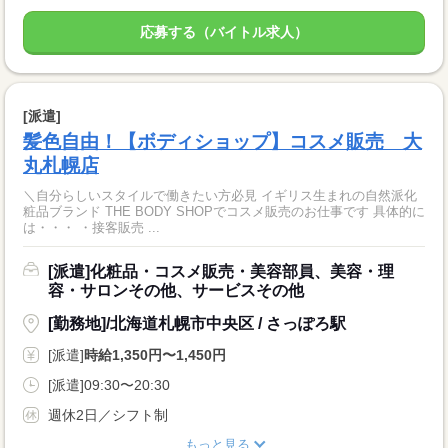
応募する（バイトル求人）
[派遣]
髪色自由！【ボディショップ】コスメ販売 大
丸札幌店
＼自分らしいスタイルで働きたい方必見 イギリス生まれの自然派化
粧品ブランド THE BODY SHOPでコスメ販売のお仕事です 具体的に
は・・・ ・接客販売 ...
[派遣]化粧品・コスメ販売・美容部員、美容・理
容・サロンその他、サービスその他
[勤務地]/北海道札幌市中央区 / さっぽろ駅
[派遣]
時給1,350円〜1,450円
[派遣]09:30〜20:30
週休2日／シフト制
もっと見る