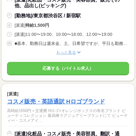
他、品出し(ピッキング)
[勤務地]/東京都渋谷区 / 新宿駅
[派遣]
時給1,500円
[派遣]11:00〜19:00、10:00〜18:00、12:00〜19:00
■基本、勤務日は週末金、土、日希望ですが、平日も勤務できるようでしたら相談可能です。（※毎週でなくても月に数日勤務でOK） ■お休み希望ご相談ください
もっと見る
応募する（バイトル求人）
[派遣]
コスメ販売・英語通訳 Hロゴブランド
高時給1550円＋交通費 Hロゴ×オレンジボックスの有名ブランド ビ
ューティコレクション 最高峰ラグジュアリーブランドにて ビューテ
ィー・コスメアイ...
[派遣]化粧品・コスメ販売・美容部員、翻訳・通