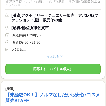
賀 業務内容 ・レジ ・品出し ・売り場展開 ・その他付随業務 完全セ
ルフのショップ...
[派遣]アクセサリー・ジュエリー販売、アパレル(フ
ァッション・服)、販売その他
[勤務地]/佐賀県佐賀市
[派遣]
時給1,550円〜
[派遣]09:30〜21:30
週5日以上
もっと見る
応募する（バイトル求人）
[派遣]
【未経験OK！】ノルマなしだから安心♪コスメ
販売STAFF