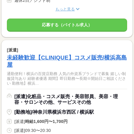
週休2日／シフト制
もっと見る
応募する（バイトル求人）
[派遣]
未経験歓迎【CLINIQUE】コスメ販売/横浜高島
屋
通勤便利！横浜の百貨店勤務 人気の外資系ブランドで募集 嬉しい制
服貸与あり 経験者優遇 期間】即日勤務〜長期※開始日ご相談くださ
い 勤務地】横浜...
[派遣]化粧品・コスメ販売・美容部員、美容・理
容・サロンその他、サービスその他
[勤務地]/神奈川県横浜市西区 / 横浜駅
[派遣]
時給1,600円〜1,700円
[派遣]09:30〜20:30