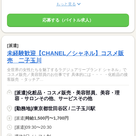
もっと見る
応募する（バイトル求人）
[派遣]
未経験歓迎【CHANEL／シャネル】コスメ販
売 二子玉川
全世界の女性たちを魅了するラグジュアリーブランド シャネル」で
コスメ販売／美容部員のお仕事です 具体的には・・・ ・化粧品の接
客販売 ・タッチア...
[派遣]化粧品・コスメ販売・美容部員、美容・理
容・サロンその他、サービスその他
[勤務地]/東京都世田谷区 / 二子玉川駅
[派遣]
時給1,500円〜1,700円
[派遣]09:30〜20:30