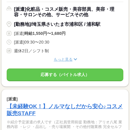
[派遣]化粧品・コスメ販売・美容部員、美容・理
容・サロンその他、サービスその他
[勤務地]/埼玉県さいたま市浦和区 / 浦和駅
[派遣]
時給1,550円〜1,680円
[派遣]09:30〜20:30
週休2日／シフト制
もっと見る
応募する（バイトル求人）
[派遣]
【未経験OK！】ノルマなしだから安心♪コスメ
販売STAFF
※紹介予定派遣の求人です（正社員登用前提 勤務地：アリオ八尾 業
務内容 ・レジ ・品出し ・売り場展開 ・その他付随業務 完全セルフ