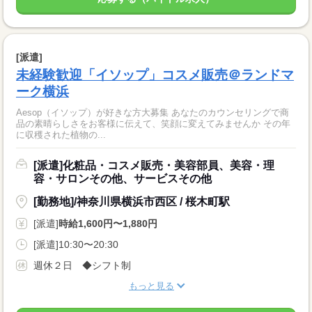
[派遣]
未経験歓迎「イソップ」コスメ販売＠ランドマ
ーク横浜
Aesop（イソップ）が好きな方大募集 あなたのカウンセリングで商
品の素晴らしさをお客様に伝えて、笑顔に変えてみませんか その年
に収穫された植物の...
[派遣]化粧品・コスメ販売・美容部員、美容・理
容・サロンその他、サービスその他
[勤務地]/神奈川県横浜市西区 / 桜木町駅
[派遣]
時給1,600円〜1,880円
[派遣]10:30〜20:30
週休２日 ◆シフト制
もっと見る