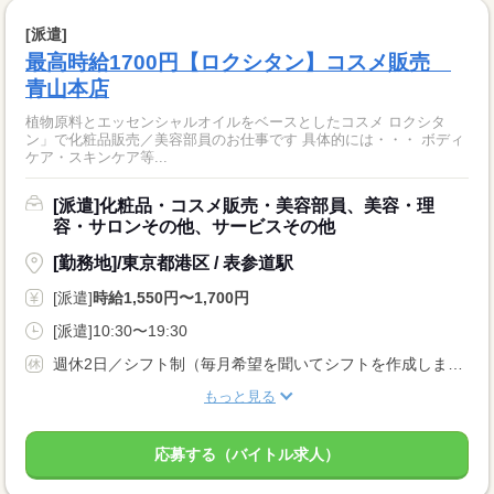
[派遣]
最高時給1700円【ロクシタン】コスメ販売
青山本店
植物原料とエッセンシャルオイルをベースとしたコスメ ロクシタ
ン」で化粧品販売／美容部員のお仕事です 具体的には・・・ ボディ
ケア・スキンケア等...
[派遣]化粧品・コスメ販売・美容部員、美容・理
容・サロンその他、サービスその他
[勤務地]/東京都港区 / 表参道駅
[派遣]
時給1,550円〜1,700円
[派遣]10:30〜19:30
週休2日／シフト制（毎月希望を聞いてシフトを作成します）
もっと見る
応募する（バイトル求人）