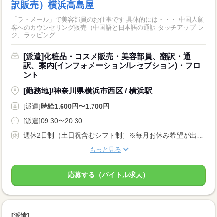
訳販売）横浜高島屋
「ラ・メール」で美容部員のお仕事です 具体的には・・・ 中国人顧
客へのカウンセリング販売（中国語と日本語の通訳 タッチアップ レ
ジ、ラッピング ...
[派遣]化粧品・コスメ販売・美容部員、翻訳・通
訳、案内(インフォメーション/レセプション)・フロ
ント
[勤務地]/神奈川県横浜市西区 / 横浜駅
[派遣]
時給1,600円〜1,700円
[派遣]09:30〜20:30
週休2日制（土日祝含むシフト制）※毎月お休み希望が出せます
もっと見る
応募する（バイトル求人）
[派遣]