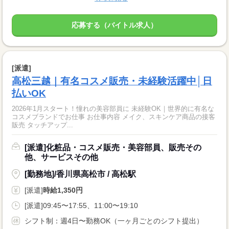
応募する（バイトル求人）
[派遣]
高松三越｜有名コスメ販売・未経験活躍中│日
払いOK
2026年1月スタート！憧れの美容部員に 未経験OK｜世界的に有名な
コスメブランドでお仕事 お仕事内容 メイク、スキンケア商品の接客
販売 タッチアップ...
[派遣]化粧品・コスメ販売・美容部員、販売その
他、サービスその他
[勤務地]/香川県高松市 / 高松駅
[派遣]
時給1,350円
[派遣]09:45〜17:55、11:00〜19:10
シフト制：週4日〜勤務OK（一ヶ月ごとのシフト提出）