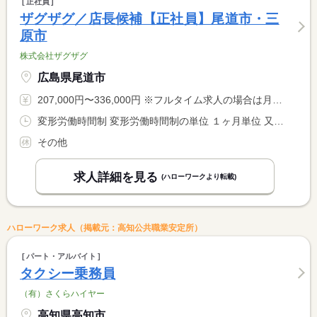
正社員
ザグザグ／店長候補【正社員】尾道市・三
原市
株式会社ザグザグ
広島県尾道市
207,000円〜336,000円 ※フルタイム求人の場合は月額（換算額）、パート求人の場合は時間額を表示しています。
変形労働時間制 変形労働時間制の単位 １ヶ月単位 又は 8時00分〜0時30分の時間の間の8時間程度 就業時間に関する特記事項 ※月平均１７２時間（月１６０〜１７６時間の変動制） <BR> ※店舗により勤務時間が異なります。
その他
求人詳細を見る
(ハローワークより転載)
ハローワーク求人（掲載元：高知公共職業安定所）
パート・アルバイト
タクシー乗務員
（有）さくらハイヤー
高知県高知市