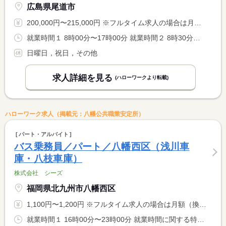
広島県尾道市
200,000円〜215,000円 ※フルタイム求人の場合は月額（換算額）、パート求人の場合は時間額を表示しています。
就業時間１ 8時00分〜17時00分 就業時間２ 8時30分〜17時30分 就業時間３ 9時00分〜18時00分 就業時間に関する特記事項 ・就業時間（４） ８：１５〜１７：１５ <BR> ＊就業時間相談、（１）〜（４）選択可 <BR> ＊始業時間・就業時間は１５分単位で変更可（１日８Ｈ勤務）
日曜日，祝日，その他
求人詳細を見る
(ハローワークより転載)
ハローワーク求人（掲載元：八幡公共職業安定所）
パート・アルバイト
バス乗務員／パート／八幡西区（浅川車
庫・八枝車庫）
株式会社 シーズ
福岡県北九州市八幡西区
1,100円〜1,200円 ※フルタイム求人の場合は月額（換算額）、パート求人の場合は時間額を表示しています。
就業時間１ 16時00分〜23時00分 就業時間に関する特記事項 春季・夏季・冬季の講習会時期は８時〜２２時の間の５時間３０分