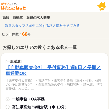
高須 自動車 派遣の求人募集
派遣スタッフ活躍中に関する求人情報を見てみる
68
ヒット件数：
件
お探しのエリアの近くにある求人一覧
[一般派遣]
【自動車販売会社 受付事務】週5日／長期／
車通勤OK
【来客受付＆事務】 ・電話応対・来客受付業務（車検や点検、修理
のご予約調整など） ・自動車保険の受付・満期管理 ・請求書、見積
書作成、入出金、...
一般事務・OA事務
高知県高知市/朝倉駅（車 10分）