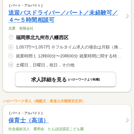
パート・アルバイト
送迎バスドライバー／パート／未経験可／
４〜５時間相談可
北豊 有限会社
福岡県北九州市八幡西区
1,057円〜1,057円 ※フルタイム求人の場合は月額（換算額）、パート求人の場合は時間額を表示しています。
就業時間１ 12時00分〜20時00分 就業時間に関する特記事項 （１）の時間内で実働４〜５時間程度 <BR> （時間帯・曜日は応相談）
土曜日，日曜日，祝日，その他
求人詳細を見る
(ハローワークより転載)
ハローワーク求人（掲載元：尾道公共職業安定所）
パート・アルバイト
保育士（高須）
社会福祉法人 愛和会 たんぽぽ認定こども園