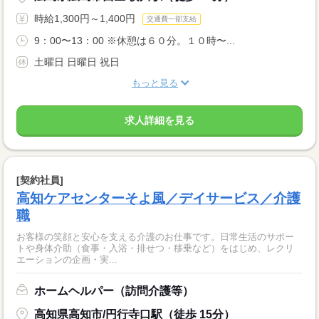
時給1,300円～1,400円
交通費一部支給
9：00〜13：00 ※休憩は６０分。１０時〜...
土曜日 日曜日 祝日
もっと見る
求人詳細を見る
[契約社員]
高知ケアセンターそよ風／デイサービス／介護
職
お客様の笑顔と安心を支える介護のお仕事です。日常生活のサポー
トや身体介助（食事・入浴・排せつ・移乗など）をはじめ、レクリ
エーションの企画・実...
ホームヘルパー（訪問介護等）
高知県高知市/円行寺口駅（徒歩 15分）