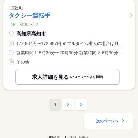
正社員
タクシー運転手
（有）高須ハイヤー
高知県高知市
172,887円〜172,887円 ※フルタイム求人の場合は月額（換算額）、パート求人の場合は時間額を表示しています。
就業時間１ 5時30分〜20時30分 就業時間２ 6時30分〜21時30分 就業時間３ 7時30分〜22時30分 就業時間に関する特記事項 労使協定に基づく月間の時間外勤務あり
その他
求人詳細を見る
(ハローワークより転載)
1
2
3
次のページへ
68
件中、1～25件を表示