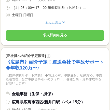
交通費一部支給
［1］08：00〜17：00 稼働時間8h（休憩1h）...
土曜日 日曜日
もっと見る
求人詳細を見る
[正社員への紹介予定派遣]
?
《広島市》紹介予定！運送会社で事故サポート
◆年収320万〜♪
《損保事故サポート業務》 ◆電話応対、事故受付、初動対応、事案
経過管理、当方事故当事者へのフォロー、各種分析・資料作成等を
お願いします♪
金融事務（生保・損保）
広島県広島市西区/新井口駅（バス 15分）
時給1,450円～
交通費一部支給