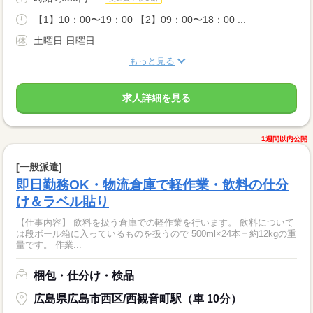
【1】10：00〜19：00 【2】09：00〜18：00 ...
土曜日 日曜日
もっと見る
求人詳細を見る
1週間以内公開
[一般派遣]
即日勤務OK・物流倉庫で軽作業・飲料の仕分
け＆ラベル貼り
【仕事内容】 飲料を扱う倉庫での軽作業を行います。 飲料について
は段ボール箱に入っているものを扱うので 500ml×24本＝約12kgの重
量です。 作業...
梱包・仕分け・検品
広島県広島市西区/西観音町駅（車 10分）