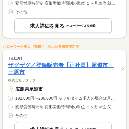
変形労働時間制 変形労働時間制の単位 １ヶ月単位 就業時間１ 6時00分〜14時00分 就業時間２ 12時00分〜20時00分 就業時間３ 20時00分〜4時00分 就業時間に関する特記事項 ２４時間を概ね３交代のシフト勤務を行っています。
その他
求人詳細を見る
(ハローワークより転載)
ハローワーク求人（掲載元：岡山公共職業安定所）
正社員
ザグザグ／登録販売者【正社員】尾道市・
三原市
株式会社ザグザグ
広島県尾道市
192,000円〜286,000円 ※フルタイム求人の場合は月額（換算額）、パート求人の場合は時間額を表示しています。
変形労働時間制 変形労働時間制の単位 １ヶ月単位 又は 8時00分〜0時30分の時間の間の8時間程度 就業時間に関する特記事項 ※月平均１７２時間（月１６０〜１７６時間の変動制） <BR> ※店舗により勤務時間が異なります。
その他