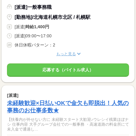
[派遣]一般事務職
[勤務地]/北海道札幌市北区 / 札幌駅
[派遣]
時給1,400円
[派遣]09:00〜17:00
休日休暇パターン：2
もっと見る
応募する（バイトル求人）
[派遣]
未経験歓迎×日払いOKで金欠も即脱出！人気の
事務のお仕事多数★
【扶養内が外せない方に 未経験スタート大歓迎♪ウレシイ残業ほぼナ
シ 仕事内容 大手グループ会社での一般事務 ・高速道路の料金所にて
未入金で通過し...