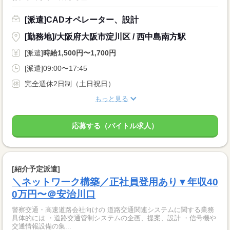
[派遣]CADオペレーター、設計
[勤務地]/大阪府大阪市淀川区 / 西中島南方駅
[派遣]
時給1,500円〜1,700円
[派遣]09:00〜17:45
完全週休2日制（土日祝日）
もっと見る
応募する（バイトル求人）
[紹介予定派遣]
＼ネットワーク構築／正社員登用あり▼年収40
0万円〜＠安治川口
警察交通・高速道路会社向けの 道路交通関連システムに関する業務
具体的には ・道路交通管制システムの企画、提案、設計 ・信号機や
交通情報設備の集...