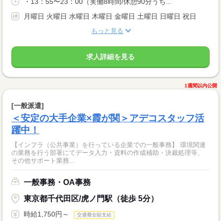
・13：55〜23：00（実働8時間/休憩90分うち...
月曜日 火曜日 水曜日 木曜日 金曜日 土曜日 日曜日 祝日
もっと見る
求人詳細を見る
1週間以内公開
[一般派遣]
＜安定の大手企業×霞が関＞アデコスタッフ活
躍中！
【インフラ（公共事業）を行っている企業での一般事務】 環境関連
の業務を行う部署にてデータ入力・資料の作成補助・決裁処理等、
その他サポート業務...
一般事務・OA事務
東京都千代田区/虎ノ門駅（徒歩 5分）
時給1,750円～
交通費全額支給