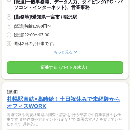
[派遣]一般事務職、データ入力、タイピング(PC・パ
ソコン・インターネット)、営業事務
[勤務地]/愛知県一宮市 / 稲沢駅
[派遣]
時給1,560円〜
[派遣]22:00〜07:00
週休2日のお仕事です。
もっと見る
応募する（バイトル求人）
[派遣]
札幌駅直結×高時給！土日祝休みで未経験から
オフィスWORK
高速道路や高規格道路の調査・設計を 行う部署での営業事務のお仕
事です 資料作成やアポイント設定などで 部署の皆さんを支えていた
だきます 具体的に...