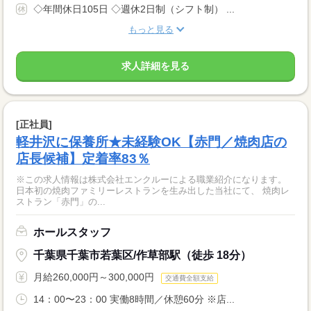
◇年間休日105日 ◇週休2日制（シフト制） ...
もっと見る
求人詳細を見る
[正社員]
軽井沢に保養所★未経験OK【赤門／焼肉店の
店長候補】定着率83％
※この求人情報は株式会社エンクルーによる職業紹介になります。
日本初の焼肉ファミリーレストランを生み出した当社にて、 焼肉レ
ストラン「赤門」の...
ホールスタッフ
千葉県千葉市若葉区/作草部駅（徒歩 18分）
月給260,000円～300,000円
交通費全額支給
14：00〜23：00 実働8時間／休憩60分 ※店...