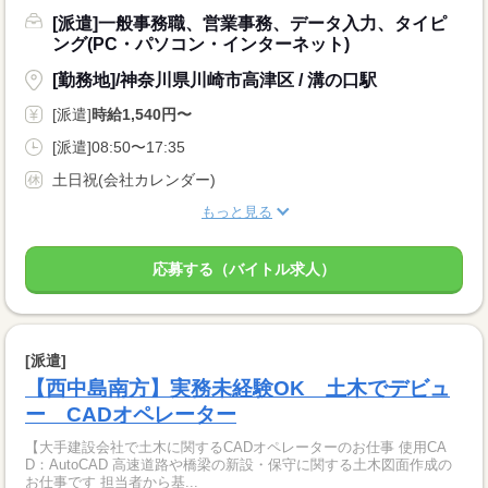
[派遣]一般事務職、営業事務、データ入力、タイピ
ング(PC・パソコン・インターネット)
[勤務地]/神奈川県川崎市高津区 / 溝の口駅
[派遣]
時給1,540円〜
[派遣]08:50〜17:35
土日祝(会社カレンダー)
もっと見る
応募する（バイトル求人）
[派遣]
【西中島南方】実務未経験OK 土木でデビュ
ー CADオペレーター
【大手建設会社で土木に関するCADオペレーターのお仕事 使用CA
D：AutoCAD 高速道路や橋梁の新設・保守に関する土木図面作成の
お仕事です 担当者から基...