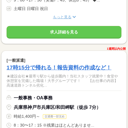
9：00〜17：30（実働7：45、休憩0：45） ◆...
土曜日 日曜日 祝日
もっと見る
求人詳細を見る
1週間以内公開
[一般派遣]
17時15分で帰れる！報告資料の作成など！
★建設会社★最寄り駅から徒歩圏内！当社スタッフ就業中！食堂や
休憩室を完備した職場！大手グループです！ 【お仕事の内容】
高速道路トンネル劣化...
一般事務・OA事務
兵庫県神戸市兵庫区/和田岬駅（徒歩 7分）
時給1,400円～
交通費一部支給
8：30〜17：15 ※残業はほとんどありませ...