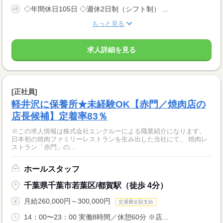
◇年間休日105日 ◇週休2日制（シフト制） ...
もっと見る
求人詳細を見る
[正社員]
軽井沢に保養所★未経験OK【赤門／焼肉店の
店長候補】定着率83％
※この求人情報は株式会社エンクルーによる職業紹介になります。
日本初の焼肉ファミリーレストランを生み出した当社にて、 焼肉レ
ストラン「赤門」の...
ホールスタッフ
千葉県千葉市若葉区/都賀駅（徒歩 4分）
月給260,000円～300,000円
交通費全額支給
14：00〜23：00 実働8時間／休憩60分 ※店...