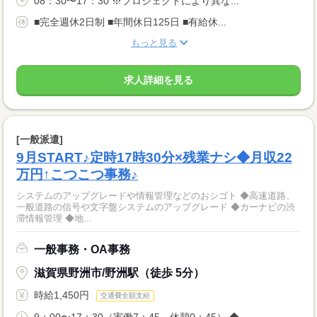
08：30〜17：30 ※プロジェクトにより異な...
■完全週休2日制 ■年間休日125日 ■有給休...
もっと見る
求人詳細を見る
[一般派遣]
9月START♪定時17時30分×残業ナシ◆月収22
万円↑こつこつ事務♪
システムのアップグレードや情報管理などのおシゴト ◆高速道路、
一般道路の信号や文字盤システムのアップグレード ◆カーナビの渋
滞情報管理 ◆地...
一般事務・OA事務
滋賀県野洲市/野洲駅（徒歩 5分）
時給1,450円
交通費全額支給