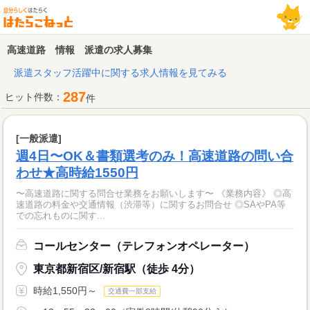
高速道路 情報 派遣の求人募集
派遣スタッフ活躍中に関する求人情報を見てみる
287
ヒット件数：
件
[一般派遣]
週4日〜OK＆書類選考のみ！高速道路の問い合
わせ★高時給1550円
〜高速道路に関する問合せ業務をお願いします〜 《業務内容》 ◎高
速道路の料金や交通情報（渋滞等）に関するお問合せ ◎SAやPA等
での忘れものに関す...
コールセンター（テレフォンオペレーター）
東京都新宿区/新宿駅（徒歩 4分）
時給1,550円～
交通費一部支給