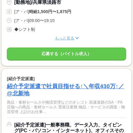
[勤務地]/兵庫県淡路市
[ア・パ]
時給1,500円〜1,875円
[ア・パ]09:00〜19:10
◆シフト制
もっと見る
応募する（バイトル求人）
[紹介予定派遣]
紹介予定派遣で社員目指せる↑＼年収430万↑／
@北新地
商品・食材セールスや物流管理などのオシゴト 高速道路のSA・PA
店舗への商品・食材セールス 受発注業務 物品・サービスの調達・物
流管理 上記のお仕事...
[紹介予定派遣]一般事務職、データ入力、タイピン
グ(PC・パソコン・インターネット)、オフィスその