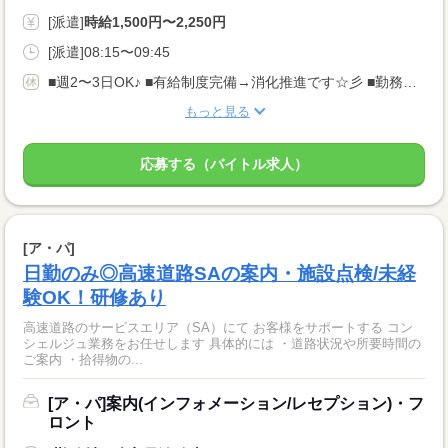
[派遣]
時給1,500円〜2,250円
[派遣]08:15〜09:45
■週2〜3日OK♪ ■有給制度完備→消化推進です☆彡 ■勤務日数 月間：9〜11日勤務 （基本的に３日に１回の勤務となります。）
もっと見る
応募する（バイトル求人）
[ア・パ]
日勤のみ◎高速道路SAの案内・施設点検/未経
験OK！研修あり
高速道路のサービスエリア（SA）にて お客様をサポートする コン
シェルジュ業務をお任せします 具体的には ・道路状況や所要時間の
ご案内 ・拾得物の...
[ア・パ]案内(インフォメーション/レセプション)・フ
ロント