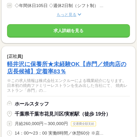
◇年間休日105日 ◇週休2日制（シフト制） ...
もっと見る
求人詳細を見る
[正社員]
軽井沢に保養所★未経験OK【赤門／焼肉店の
店長候補】定着率83％
※この求人情報は株式会社エンクルーによる職業紹介になります。
日本初の焼肉ファミリーレストランを生み出した当社にて、 焼肉レ
ストラン「赤門」の...
ホールスタッフ
千葉県千葉市花見川区/実籾駅（徒歩 19分）
月給260,000円～300,000円
交通費全額支給
14：00〜23：00 実働8時間／休憩60分 ※店...