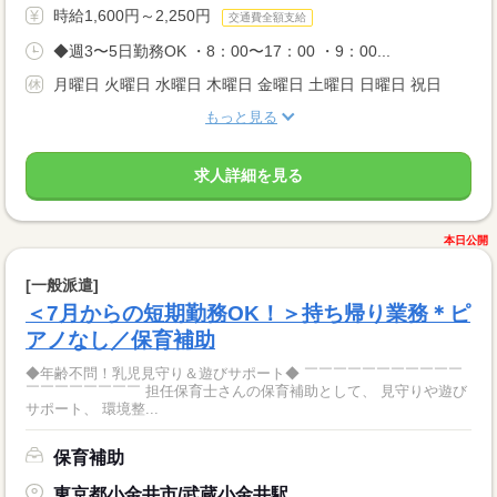
時給1,600円～2,250円
交通費全額支給
◆週3〜5日勤務OK ・8：00〜17：00 ・9：00...
月曜日 火曜日 水曜日 木曜日 金曜日 土曜日 日曜日 祝日
もっと見る
求人詳細を見る
本日公開
[一般派遣]
＜7月からの短期勤務OK！＞持ち帰り業務＊ピ
アノなし／保育補助
◆年齢不問！乳児見守り＆遊びサポート◆ ￣￣￣￣￣￣￣￣￣￣￣
￣￣￣￣￣￣￣￣ 担任保育士さんの保育補助として、 見守りや遊び
サポート、 環境整...
保育補助
東京都小金井市/武蔵小金井駅