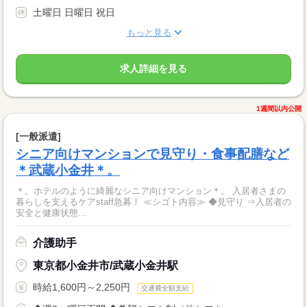
土曜日 日曜日 祝日
もっと見る
求人詳細を見る
1週間以内公開
[一般派遣]
シニア向けマンションで見守り・食事配膳など
＊武蔵小金井＊。
＊。ホテルのように綺麗なシニア向けマンション＊。 入居者さまの
暮らしを支えるケアstaff急募！ ≪シゴト内容≫ ◆見守り ⇒入居者の
安全と健康状態...
介護助手
東京都小金井市/武蔵小金井駅
時給1,600円～2,250円
交通費全額支給