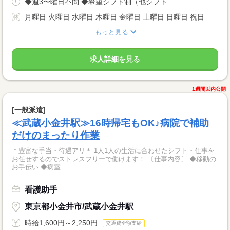
◆週3〜曜日不問 ◆希望シフト制（他シフト...
月曜日 火曜日 水曜日 木曜日 金曜日 土曜日 日曜日 祝日
もっと見る
求人詳細を見る
1週間以内公開
[一般派遣]
≪武蔵小金井駅≫16時帰宅もOK♪病院で補助
だけのまったり作業
＊豊富な手当・待遇アリ＊ 1人1人の生活に合わせたシフト・仕事を
お任せするのでストレスフリーで働けます！ 〔仕事内容〕 ◆移動の
お手伝い ◆病室...
看護助手
東京都小金井市/武蔵小金井駅
時給1,600円～2,250円
交通費全額支給