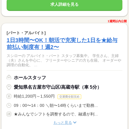
求人詳細を見る
1週間以内公開
[パート・アルバイト]
1日3時間〜OK！朝活で充実した1日を★給与
前払い制度有！週2〜
スシローの アルバイト・パート スタッフ募集中。 学生さん、主婦
（夫）さんを中心に、 フリーターやシニアの方も在籍。 オーダーや
調理の自動化、 ...
ホールスタッフ
愛知県名古屋市守山区/高蔵寺駅（車 5分）
時給1,200円～1,550円
交通費全額支給
09：00〜14：00 ＼朝〜14時くらいまで勤務...
★みんなでシフトを調整するので、融通が利...
もっと見る