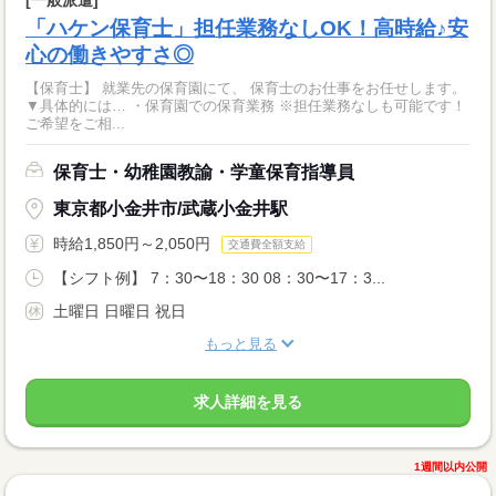
「ハケン保育士」担任業務なしOK！高時給♪安
心の働きやすさ◎
【保育士】 就業先の保育園にて、 保育士のお仕事をお任せします。
▼具体的には… ・保育園での保育業務 ※担任業務なしも可能です！
ご希望をご相...
保育士・幼稚園教諭・学童保育指導員
東京都小金井市/武蔵小金井駅
時給1,850円～2,050円
交通費全額支給
【シフト例】 7：30〜18：30 08：30〜17：3...
土曜日 日曜日 祝日
もっと見る
求人詳細を見る
1週間以内公開