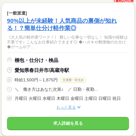
1週間以内公開
[一般派遣]
90%以上が未経験！人気商品の裏側が知れ
る！？簡単仕分け軽作業◎
《大人気の軽作業ワーク！》 難しい仕事な一切なし！ 知識や経験は
不要です♪ こんなお仕事紹介できます◎ ◆ハガキや郵便物の仕分け
◆ゲームやア...
梱包・仕分け・検品
愛知県春日井市/高蔵寺駅
時給1,500円～1,875円
交通費一部支給
＼ 働き方はあなた次第♪ ／ 日勤・夜勤...
月曜日 火曜日 水曜日 木曜日 金曜日 土曜日 日曜日 祝日
もっと見る
求人詳細を見る