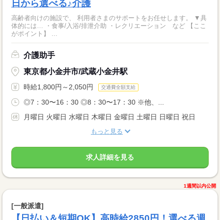
日から選べる♪介護
高齢者向けの施設で、 利用者さまのサポートをお任せします。 ▼具
体的には… ・食事/入浴/排泄介助 ・レクリエーション など 【ここ
がポイント】 ...
介護助手
東京都小金井市/武蔵小金井駅
時給1,800円～2,050円
交通費全額支給
◎7：30〜16：30 ◎8：30〜17：30 ※他、...
月曜日 火曜日 水曜日 木曜日 金曜日 土曜日 日曜日 祝日
もっと見る
求人詳細を見る
1週間以内公開
[一般派遣]
【日払い＆短期OK】高時給2850円！選べる週