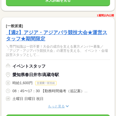
求人詳細を見る
1週間以内公開
[一般派遣]
【週2】アジア・アジアパラ競技大会★運営ス
タッフ★期間限定
＼専門知識は一切不要！大会の成功を支える裏方メンバー募集／
「アジア・アジアパラ競技大会」の運営を支える、 イベント・会場
設営スタッフとして...
イベントスタッフ
愛知県春日井市/高蔵寺駅
時給1,600円
交通費一部支給
08：45〜17：30 【勤務時間備考（追記案）...
土曜日 日曜日 祝日
もっと見る