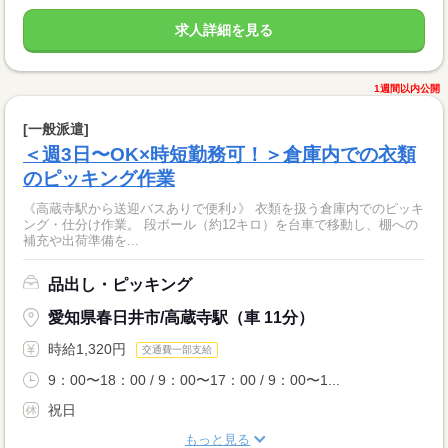
求人詳細を見る
1週間以内公開
[一般派遣]
＜週3日〜OK×時短勤務可！＞倉庫内での衣類
のピッキング作業
《高蔵寺駅から送迎バスありで便利♪》 衣類を扱う倉庫内でのピッキ
ング・仕分け作業。 段ボール（約12キロ）を台車で移動し、棚への
補充や出荷準備を...
品出し・ピッキング
愛知県春日井市/高蔵寺駅（車 11分）
時給1,320円
交通費一部支給
9：00〜18：00 / 9：00〜17：00 / 9：00〜1...
祝日
もっと見る