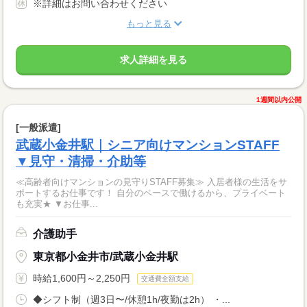
※詳細はお問い合わせください
もっと見る
求人詳細を見る
1週間以内公開
[一般派遣]
武蔵小金井駅｜シニア向けマンションSTAFF
▼見守・清掃・介助等
≪高齢者向けマンションの見守りSTAFF募集≫ 入居者様の生活をサ
ポートするお仕事です！ 自分のペースで働けるから、プライベート
も充実★ ▼お仕事...
介護助手
東京都小金井市/武蔵小金井駅
時給1,600円～2,250円
交通費全額支給
◆シフト制（週3日〜/休憩1h/夜勤は2h） ・...