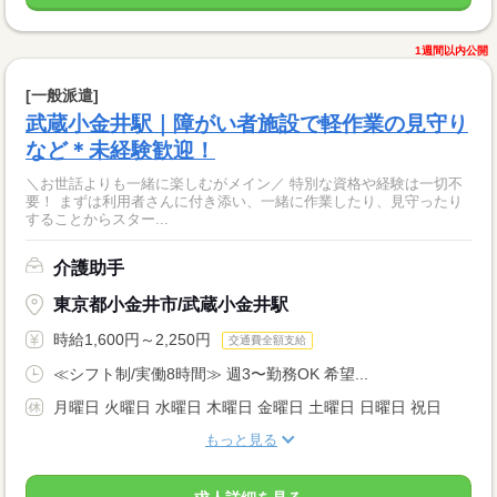
1週間以内公開
[一般派遣]
武蔵小金井駅｜障がい者施設で軽作業の見守り
など＊未経験歓迎！
＼お世話よりも一緒に楽しむがメイン／ 特別な資格や経験は一切不
要！ まずは利用者さんに付き添い、一緒に作業したり、見守ったり
することからスター...
介護助手
東京都小金井市/武蔵小金井駅
時給1,600円～2,250円
交通費全額支給
≪シフト制/実働8時間≫ 週3〜勤務OK 希望...
月曜日 火曜日 水曜日 木曜日 金曜日 土曜日 日曜日 祝日
もっと見る