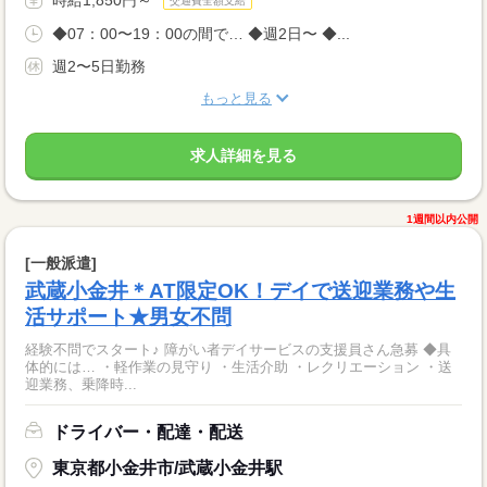
交通費全額支給
◆07：00〜19：00の間で… ◆週2日〜 ◆...
週2〜5日勤務
もっと見る
求人詳細を見る
1週間以内公開
[一般派遣]
武蔵小金井＊AT限定OK！デイで送迎業務や生
活サポート★男女不問
経験不問でスタート♪ 障がい者デイサービスの支援員さん急募 ◆具
体的には… ・軽作業の見守り ・生活介助 ・レクリエーション ・送
迎業務、乗降時...
ドライバー・配達・配送
東京都小金井市/武蔵小金井駅