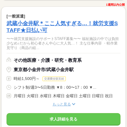
1週間以内公開
[一般派遣]
武蔵小金井駅＊ここ人気すぎる…！就労支援S
TAFF★日払い可
〜〜就労支援施設のサポートSTAFF募集〜〜 福祉施設の中では負担
少なめ♪だから初心者さん中心に大人気…！ 主な仕事内容 ・軽作業
見守り（商品の組...
その他医療・介護・研究・教育系
東京都小金井市/武蔵小金井駅
時給1,500円～
交通費全額支給
シフト制/週3〜5日勤務 ▼8：00〜17：00 ▼...
月曜日 火曜日 水曜日 木曜日 金曜日 土曜日 日曜日 祝日
もっと見る
求人詳細を見る