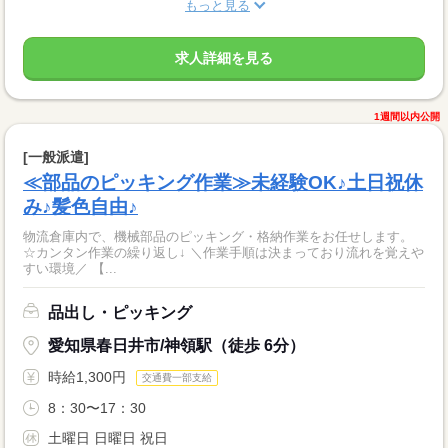
もっと見る
求人詳細を見る
1週間以内公開
[一般派遣]
≪部品のピッキング作業≫未経験OK♪土日祝休
み♪髪色自由♪
物流倉庫内で、機械部品のピッキング・格納作業をお任せします。
☆カンタン作業の繰り返し↓ ＼作業手順は決まっており流れを覚えや
すい環境／ 【...
品出し・ピッキング
愛知県春日井市/神領駅（徒歩 6分）
時給1,300円
交通費一部支給
8：30〜17：30
土曜日 日曜日 祝日