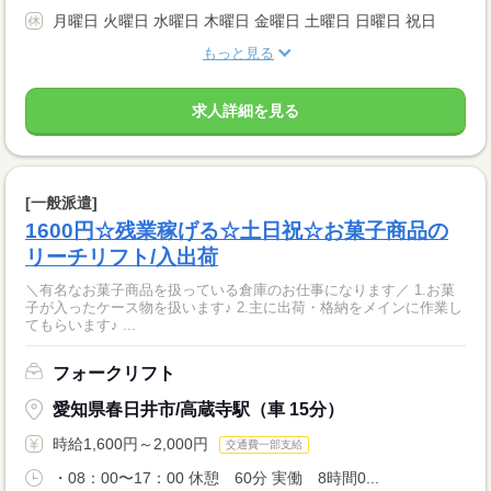
月曜日 火曜日 水曜日 木曜日 金曜日 土曜日 日曜日 祝日
もっと見る
求人詳細を見る
[一般派遣]
1600円☆残業稼げる☆土日祝☆お菓子商品の
リーチリフト/入出荷
＼有名なお菓子商品を扱っている倉庫のお仕事になります／ 1.お菓
子が入ったケース物を扱います♪ 2.主に出荷・格納をメインに作業し
てもらいます♪ ...
フォークリフト
愛知県春日井市/高蔵寺駅（車 15分）
時給1,600円～2,000円
交通費一部支給
・08：00〜17：00 休憩 60分 実働 8時間0...