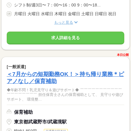
シフト制/週3日〜 7：00〜16：00 9：00〜18...
月曜日 火曜日 水曜日 木曜日 金曜日 土曜日 日曜日 祝日
もっと見る
求人詳細を見る
本日公開
[一般派遣]
＜7月からの短期勤務OK！＞持ち帰り業務＊ピ
アノなし／保育補助
◆年齢不問！乳児見守り＆遊びサポート◆ ￣￣￣￣￣￣￣￣￣￣￣
￣￣￣￣￣￣￣￣ 担任保育士さんの保育補助として、 見守りや遊び
サポート、 環境整...
保育補助
東京都武蔵野市/武蔵境駅
時給1,850円～