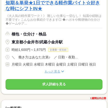
短期＆単発★1日でできる軽作業バイト☆好き
な時にシフトIN★
《大人気の軽作業ワーク！》 難しい仕事な一切なし！ 知識や経験は
不要です♪ こんなお仕事紹介できます◎ ◆ハガキや郵便物の仕分け
◆ゲームやア...
梱包・仕分け・検品
東京都小金井市/武蔵小金井駅
時給1,600円～1,875円
交通費一部支給
＼ 働き方はあなた次第♪ ／ 日勤・夜勤...
月曜日 火曜日 水曜日 木曜日 金曜日 土曜日 日曜日 祝日
もっと見る
求人詳細を見る
1週間以内公開
[一般派遣]