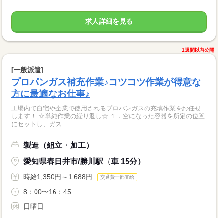
求人詳細を見る
1週間以内公開
[一般派遣]
プロパンガス補充作業♪コツコツ作業が得意な
方に最適なお仕事♪
工場内で自宅や企業で使用されるプロパンガスの充填作業をお任せ
します！ ☆単純作業の繰り返し☆ １．空になった容器を所定の位置
にセットし、ガス...
製造（組立・加工）
愛知県春日井市/勝川駅（車 15分）
時給1,350円～1,688円
交通費一部支給
8：00〜16：45
日曜日