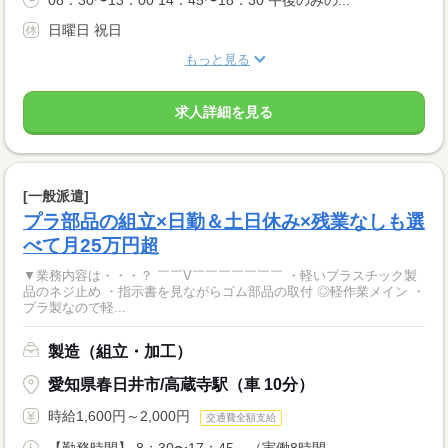
08：30〜13：00 14：45〜18：30 午後のみの...
日曜日 祝日
もっと見る
求人詳細を見る
[一般派遣]
プラ部品の組立×日勤＆土日休み×残業なしも選
べて月25万円超
▼業務内容は・・・？ ￣￣V￣￣￣￣￣￣￣ ・軽いプラスチック製
品のネジ止め ・指示書を見ながらゴム部品の取付 ◎軽作業メイン ・
プラ製なので軽...
製造（組立・加工）
愛知県春日井市/高蔵寺駅（車 10分）
時給1,600円～2,000円
交通費全額支給
【勤務時間】 8：30〜17：45 （実働8時間...