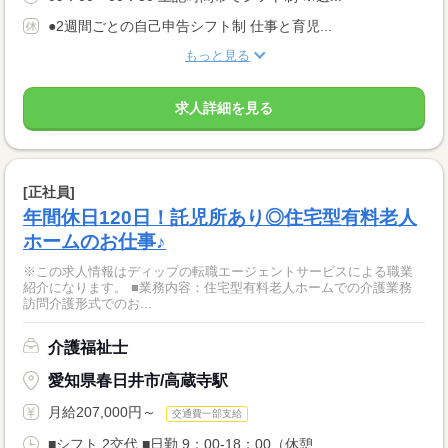
●2週間ごとの自己申告シフト制 仕事と育児...
もっと見る
求人詳細を見る
[正社員]
年間休日120日！託児所あり◎住宅型有料老人
ホームのお仕事♪
※この求人情報はディップの転職エージェントサービスによる職業
紹介になります。 ■業務内容：住宅型有料老人ホームでの介護業務
訪問介護形式でのお...
介護福祉士
愛知県春日井市/高蔵寺駅
月給207,000円～
交通費一部支給
■シフト 2交代 ■日勤 9：00-18：00（休憩...