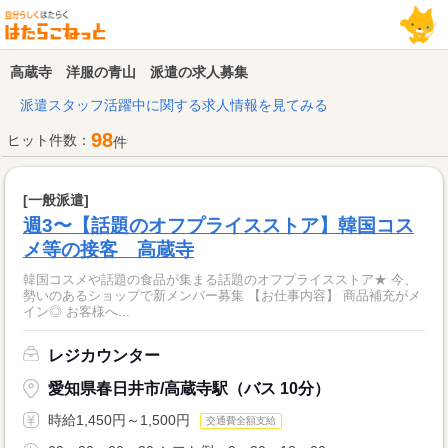
高蔵寺 洋服の青山 派遣の求人募集
派遣スタッフ活躍中に関する求人情報を見てみる
98
ヒット件数：
件
[一般派遣]
週3〜【話題のオフプライスストア】韓国コス
メ等の接客 高蔵寺
韓国コスメや話題の食品が集まる話題のオフプライスストア★ 今、
勢いのあるショップで新メンバー募集 【お仕事内容】 商品補充がメ
イン◎ お客様へ...
レジカウンター
愛知県春日井市/高蔵寺駅（バス 10分）
時給1,450円～1,500円
交通費全額支給