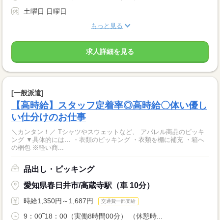
土曜日 日曜日
もっと見る
求人詳細を見る
[一般派遣]
【高時給】スタッフ定着率◎高時給〇体い優し
い仕分けのお仕事
＼カンタン！／ Tシャツやスウェットなど、 アパレル商品のピッキ
ング ▼具体的には… ・衣類のピッキング ・衣類を棚に補充 ・箱へ
の梱包 ※軽い商...
品出し・ピッキング
愛知県春日井市/高蔵寺駅（車 10分）
時給1,350円～1,687円
交通費一部支給
9：00‾18：00（実働8時間00分） （休憩時...