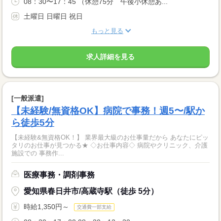
08：30〜17：45 （休憩75分 午後小休憩あ...
土曜日 日曜日 祝日
もっと見る
求人詳細を見る
[一般派遣]
【未経験/無資格OK】病院で事務！週5〜/駅か
ら徒歩5分
【未経験&無資格OK！】 業界最大級のお仕事量だから あなたにピッ
タリのお仕事が見つかる★ ◇お仕事内容◇ 病院やクリニック、介護
施設での 事務作...
医療事務・調剤事務
愛知県春日井市/高蔵寺駅（徒歩 5分）
時給1,350円～
交通費一部支給