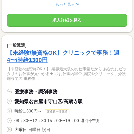
もっと見る
求人詳細を見る
[一般派遣]
【未経験/無資格OK】クリニックで事務！週
4〜/時給1300円
【未経験&無資格OK！】 業界最大級のお仕事量だから あなたにピッ
タリのお仕事が見つかる★ ◇お仕事内容◇ 病院やクリニック、介護
施設での 事務作...
医療事務・調剤事務
愛知県名古屋市守山区/高蔵寺駅
時給1,300円～
交通費一部支給
08：30〜12：30 15：00〜19：00 週2回午後...
火曜日 日曜日 祝日