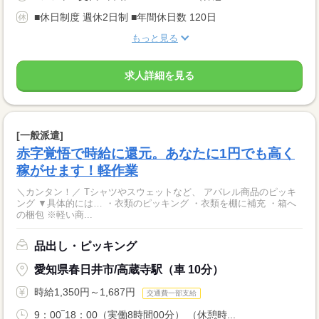
■休日制度 週休2日制 ■年間休日数 120日
もっと見る
求人詳細を見る
[一般派遣]
赤字覚悟で時給に還元。あなたに1円でも高く
稼がせます！軽作業
＼カンタン！／ Tシャツやスウェットなど、 アパレル商品のピッキ
ング ▼具体的には… ・衣類のピッキング ・衣類を棚に補充 ・箱へ
の梱包 ※軽い商...
品出し・ピッキング
愛知県春日井市/高蔵寺駅（車 10分）
時給1,350円～1,687円
交通費一部支給
9：00‾18：00（実働8時間00分） （休憩時...