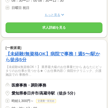
08：30〜17：00 08：30〜12：30
日曜日 祝日
もっと見る
求人詳細を見る
[一般派遣]
【未経験/無資格OK】病院で事務！週5〜/駅か
ら徒歩5分
【未経験&無資格OK！】 業界最大級のお仕事量だから あなたにピッ
タリのお仕事が見つかる★ ◇お仕事内容◇ 病院やクリニック、介護
施設での 事務作...
医療事務・調剤事務
愛知県春日井市/高蔵寺駅（徒歩 5分）
時給1,300円～
交通費一部支給