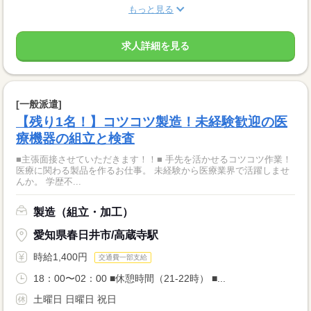
もっと見る
求人詳細を見る
[一般派遣]
【残り1名！】コツコツ製造！未経験歓迎の医
療機器の組立と検査
■主張面接させていただきます！！■ 手先を活かせるコツコツ作業！
医療に関わる製品を作るお仕事。 未経験から医療業界で活躍しませ
んか。 学歴不...
製造（組立・加工）
愛知県春日井市/高蔵寺駅
時給1,400円
交通費一部支給
18：00〜02：00 ■休憩時間（21‐22時） ■...
土曜日 日曜日 祝日