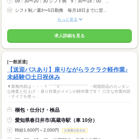
09：30〜20：30 シフト例 9：30〜18：00 ...
シフト制／週3〜5日勤務 毎月18日までに翌...
もっと見る
求人詳細を見る
[一般派遣]
【送迎バスあり】座りながらラクラク軽作業♪
未経験◎土日祝休み
▼業務内容は・・・？ ￣￣V￣￣￣￣￣￣￣ ・樹脂部品のカンタン
な検査と仕上げ ・座り作業がメインの軽作業です！ ◎主な作業内容
・ナイフを使っ...
梱包・仕分け・検品
愛知県春日井市/高蔵寺駅（車 10分）
時給1,600円～2,000円
交通費全額支給