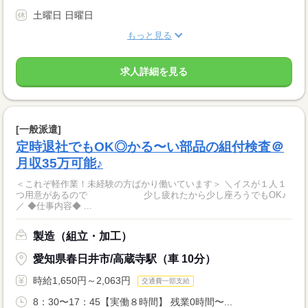
土曜日 日曜日
もっと見る
求人詳細を見る
[一般派遣]
定時退社でもOK◎かる〜い部品の組付検査＠
月収35万可能♪
＜これぞ軽作業！未経験の方ばかり働いています＞ ＼イスが１人１
つ用意があるので 少し疲れたから少し座ろうでもOK♪
／ ◆仕事内容◆ ...
製造（組立・加工）
愛知県春日井市/高蔵寺駅（車 10分）
時給1,650円～2,063円
交通費一部支給
8：30〜17：45【実働８時間】 残業0時間〜...