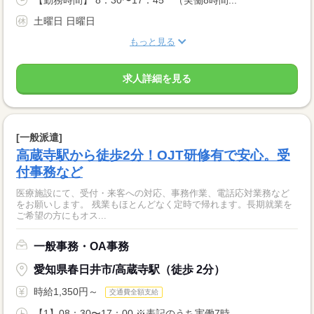
土曜日 日曜日
もっと見る
求人詳細を見る
[一般派遣]
高蔵寺駅から徒歩2分！OJT研修有で安心。受
付事務など
医療施設にて、受付・来客への対応、事務作業、電話応対業務など
をお願いします。 残業もほとんどなく定時で帰れます。長期就業を
ご希望の方にもオス...
一般事務・OA事務
愛知県春日井市/高蔵寺駅（徒歩 2分）
時給1,350円～
交通費全額支給
【1】08：30〜17：00 ※表記のうち実働7時...