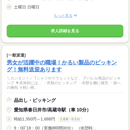
土曜日 日曜日
もっと見る
求人詳細を見る
[一般派遣]
男女が活躍中の職場！かるい製品のピッキン
グ！無料送迎あります
＼カンタン！／ Tシャツやスウェットなど、 アパレル商品のピッキ
ング ▼具体的には… ・衣類のピッキング ・衣類を棚に補充 ・箱へ
の梱包 ※軽い商...
品出し・ピッキング
愛知県春日井市/高蔵寺駅（車 10分）
時給1,350円～1,688円
交通費一部支給
9：00‾18：00（実働8時間00分） （休憩時...