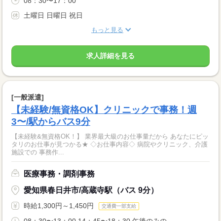
08：30〜17：00
土曜日 日曜日 祝日
もっと見る
求人詳細を見る
[一般派遣]
【未経験/無資格OK】クリニックで事務！週
3〜/駅からバス9分
【未経験&無資格OK！】 業界最大級のお仕事量だから あなたにピッ
タリのお仕事が見つかる★ ◇お仕事内容◇ 病院やクリニック、介護
施設での 事務作...
医療事務・調剤事務
愛知県春日井市/高蔵寺駅（バス 9分）
時給1,300円～1,450円
交通費一部支給