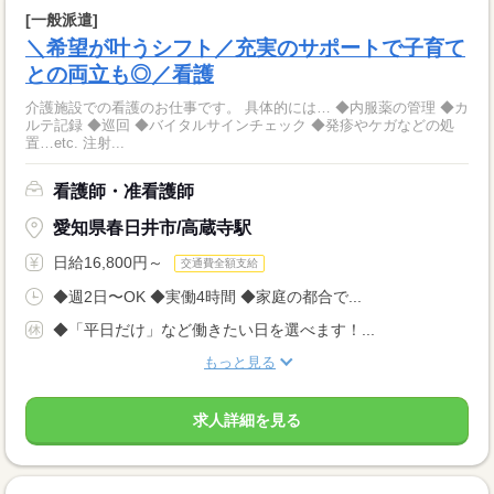
[一般派遣]
＼希望が叶うシフト／充実のサポートで子育て
との両立も◎／看護
介護施設での看護のお仕事です。 具体的には… ◆内服薬の管理 ◆カ
ルテ記録 ◆巡回 ◆バイタルサインチェック ◆発疹やケガなどの処
置…etc. 注射...
看護師・准看護師
愛知県春日井市/高蔵寺駅
日給16,800円～
交通費全額支給
◆週2日〜OK ◆実働4時間 ◆家庭の都合で...
◆「平日だけ」など働きたい日を選べます！...
もっと見る
求人詳細を見る