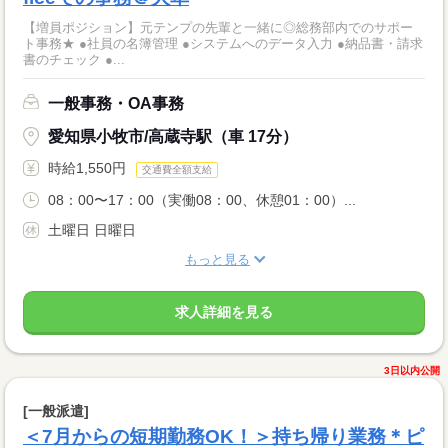
【増員ポジション】元テンプの先輩と一緒に◎総務部内でのサポー
ト事務★ ●社員の名簿管理 ●システムへのデータ入力 ●納品書・請求
書のチェック ●...
一般事務・OA事務
愛知県小牧市/高蔵寺駅（車 17分）
時給1,550円
交通費全額支給
08：00〜17：00（実働08：00、休憩01：00）...
土曜日 日曜日
もっと見る
求人詳細を見る
3日以内公開
[一般派遣]
＜7月からの短期勤務OK！＞持ち帰り業務＊ピ