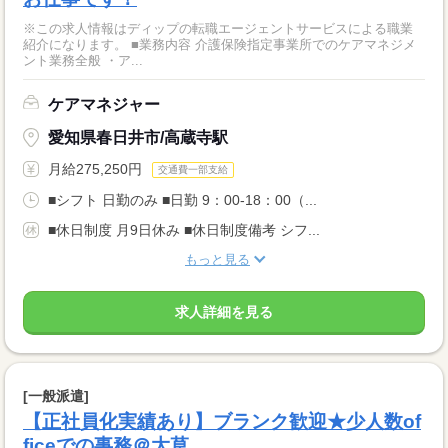
※この求人情報はディップの転職エージェントサービスによる職業
紹介になります。 ■業務内容 介護保険指定事業所でのケアマネジメ
ント業務全般 ・ア...
ケアマネジャー
愛知県春日井市/高蔵寺駅
月給275,250円
交通費一部支給
■シフト 日勤のみ ■日勤 9：00-18：00（...
■休日制度 月9日休み ■休日制度備考 シフ...
もっと見る
求人詳細を見る
[一般派遣]
【正社員化実績あり】ブランク歓迎★少人数of
ficeでの事務＠大草