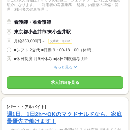
※この求人情報はディップの転職エージェントサービスによる職業
紹介になります。 ・利用者の看護業務 処置、内服薬の準備・管
理、利用者の健康管理...
看護師・准看護師
東京都小金井市/東小金井駅
月給350,000円～
交通費一部支給
■シフト 2交代 ■日勤 9：00-18：00（休憩...
■休日制度 月9日休み ■休日制度備考 月9...
もっと見る
求人詳細を見る
[パート・アルバイト]
週1日、1日2h〜OKのマクドナルドなら、家庭
最優先で働けます！
「カウンター」か「キッチン」か 希望がある方は面接で教えてくだ