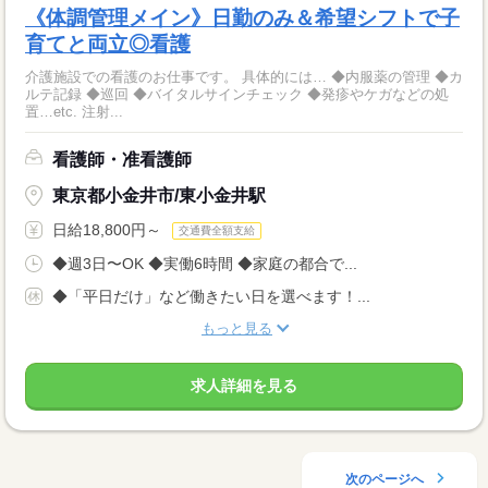
《体調管理メイン》日勤のみ＆希望シフトで子
育てと両立◎看護
介護施設での看護のお仕事です。 具体的には… ◆内服薬の管理 ◆カ
ルテ記録 ◆巡回 ◆バイタルサインチェック ◆発疹やケガなどの処
置…etc. 注射...
看護師・准看護師
東京都小金井市/東小金井駅
日給18,800円～
交通費全額支給
◆週3日〜OK ◆実働6時間 ◆家庭の都合で...
◆「平日だけ」など働きたい日を選べます！...
もっと見る
求人詳細を見る
次のページへ