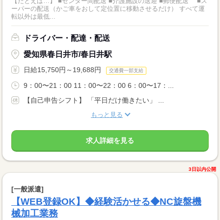
【たとえば…】 ■センター間配送 ■介護施設の送迎 ■郵便配送 ■ス
ーパーの配送（かご車をおして定位置に移動させるだけ） すべて運
転以外は最低...
ドライバー・配達・配送
愛知県春日井市/春日井駅
日給15,750円～19,688円
交通費一部支給
9：00〜21：00 11：00〜22：00 6：00〜17：...
【自己申告シフト】 「平日だけ働きたい」 ...
もっと見る
求人詳細を見る
3日以内公開
[一般派遣]
【WEB登録OK】◆経験活かせる◆NC旋盤機
械加工業務