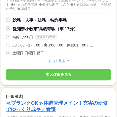
＜無料駐車場完備/大草＞残業ゼロ！総務を中心とした事務のオシゴ
ト ◆社員の名簿管理 ◆健康診断申し込み ◆社内講習の案内、会議室
の予約 ◆請求書...
総務・人事・法務・特許事務
愛知県小牧市/高蔵寺駅（車 17分）
時給1,550円
交通費全額支給
08：00〜17：00（実働08：00、休憩01：00）...
土曜日 日曜日 祝日
もっと見る
求人詳細を見る
[一般派遣]
≪ブランクOK≫体調管理メイン！充実の研修
でゆっくり成長／看護