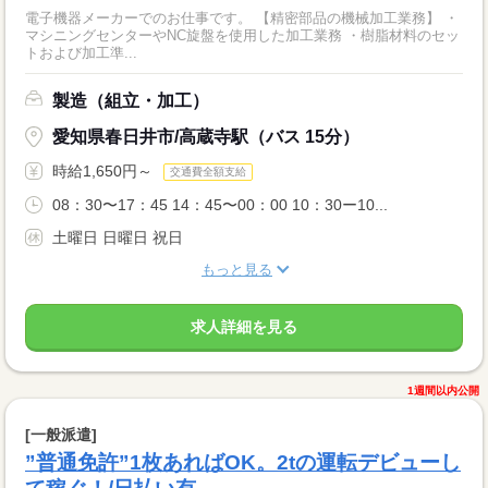
電子機器メーカーでのお仕事です。 【精密部品の機械加工業務】 ・
マシニングセンターやNC旋盤を使用した加工業務 ・樹脂材料のセッ
トおよび加工準...
製造（組立・加工）
愛知県春日井市/高蔵寺駅（バス 15分）
時給1,650円～
交通費全額支給
08：30〜17：45 14：45〜00：00 10：30ー10...
土曜日 日曜日 祝日
もっと見る
求人詳細を見る
1週間以内公開
[一般派遣]
”普通免許”1枚あればOK。2tの運転デビューし