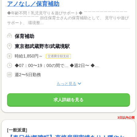
アノなし／保育補助
◆年齢不問！乳児見守り＆遊びサポート◆ ￣￣￣￣￣￣￣￣￣￣￣
￣￣￣￣￣￣￣￣ 担任保育士さんの保育補助として、 見守りや遊び
サポート、 環境整...
保育補助
東京都武蔵野市/武蔵境駅
時給1,850円～
交通費全額支給
◆07：00〜19：00の間で… ◆週2日〜 ◆...
週2〜5日勤務
もっと見る
求人詳細を見る
3日以内公開
[一般派遣]