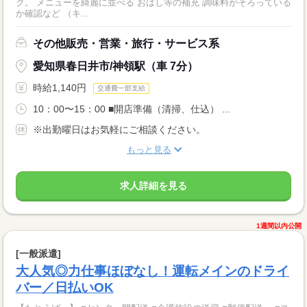
ク。 メニューを綺麗に並べる おはし等の補充 調味料がそろっている
か確認など （キ...
その他販売・営業・旅行・サービス系
愛知県春日井市/神領駅（車 7分）
時給1,140円
交通費一部支給
10：00〜15：00 ■開店準備（清掃、仕込） ...
※出勤曜日はお気軽にご相談ください。
もっと見る
求人詳細を見る
1週間以内公開
[一般派遣]
大人気◎力仕事ほぼなし！運転メインのドライ
バー／日払いOK