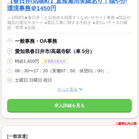
【春日井/気噴町】直接雇用実績あり！穏やか
環境事務＠1450円
＜1450円★春日井＞土日祝休＆残業すくなめ♪サポート事務 ●部品や
備品の発注サポート ●委託工事に関する手続き ●支払いデータの確
認・管理 ●会議...
一般事務・OA事務
愛知県春日井市/高蔵寺駅（車 5分）
時給1,450円
交通費全額支給
08：30〜17：20（実働07：50、休憩01：00）...
土曜日 日曜日 祝日
もっと見る
求人詳細を見る
1週間以内公開
[一般派遣]