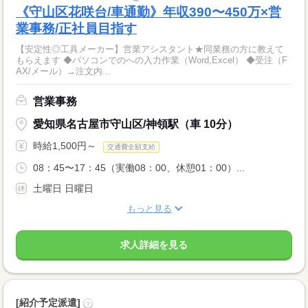
《守山区花咲台/車通勤》年収390〜450万×営
業事務/正社員目指す
【安定性◎工具メーカー】営業アシスタント★同業務の方に教えて
もらえます ◆パソコンでのへの入力作業（Word,Excel） ◆受注（F
AX/メール）→注文内...
営業事務
愛知県名古屋市守山区/神領駅（車 10分）
時給1,500円～
交通費全額支給
08：45〜17：45（実働08：00、休憩01：00）...
土曜日 日曜日
もっと見る
求人詳細を見る
[紹介予定派遣]
?