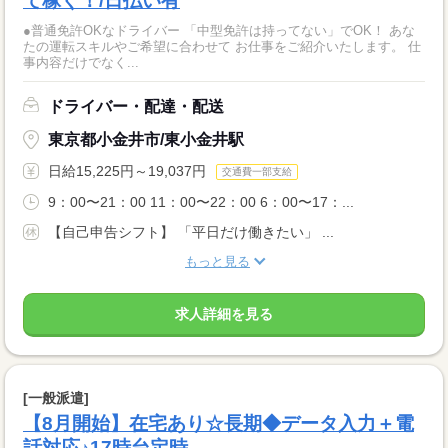
て稼ぐ！/日払い有
●普通免許OKなドライバー 「中型免許は持ってない」でOK！ あな
たの運転スキルやご希望に合わせて お仕事をご紹介いたします。 仕
事内容だけでなく...
ドライバー・配達・配送
東京都小金井市/東小金井駅
日給15,225円～19,037円
交通費一部支給
9：00〜21：00 11：00〜22：00 6：00〜17：...
【自己申告シフト】 「平日だけ働きたい」 ...
もっと見る
求人詳細を見る
[一般派遣]
【8月開始】在宅あり☆長期◆データ入力＋電
話対応♪17時台定時