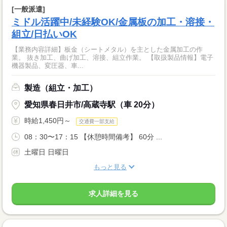
[一般派遣]
ミドル活躍中/未経験OK/金属板の加工・溶接・
組立/日払いOK
【業務内容詳細】板金（シートメタル）を主とした金属加工の作
業。 抜き加工、曲げ加工、溶接、組立作業。 【取扱製品情報】電子
機器製品、変圧器、車...
製造（組立・加工）
愛知県春日井市/高蔵寺駅（車 20分）
時給1,450円～
交通費一部支給
08：30〜17：15 【休憩時間備考】 60分 ...
土曜日 日曜日
もっと見る
求人詳細を見る