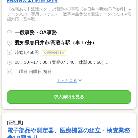
【在宅あり】派遣スタッフ活躍中◇事務【春日井市明知町/P無料】 ●
データ入力（専用システム）→数字や品番など受注データの入力 ●電
話対応→基本取...
一般事務・OA事務
愛知県春日井市/高蔵寺駅（車 17分）
時給1,450円
交通費全額支給
08：30〜17：00（実働07：40、休憩00：50）...
土曜日 日曜日 祝日
もっと見る
求人詳細を見る
[正社員]
電子部品や測定器、医療機器の組立・検査業務
◆1R寮あり