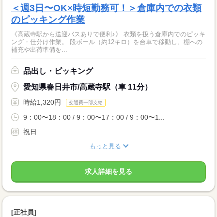
＜週3日〜OK×時短勤務可！＞倉庫内での衣類
のピッキング作業
《高蔵寺駅から送迎バスありで便利♪》 衣類を扱う倉庫内でのピッキ
ング・仕分け作業。 段ボール（約12キロ）を台車で移動し、棚への
補充や出荷準備を...
品出し・ピッキング
愛知県春日井市/高蔵寺駅（車 11分）
時給1,320円
交通費一部支給
9：00〜18：00 / 9：00〜17：00 / 9：00〜1...
祝日
もっと見る
求人詳細を見る
[正社員]