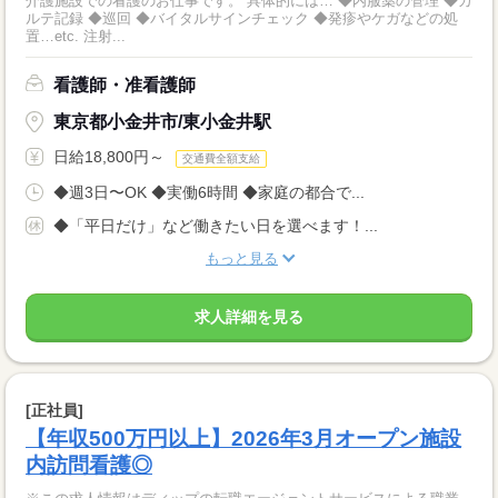
介護施設での看護のお仕事です。 具体的には… ◆内服薬の管理 ◆カ
ルテ記録 ◆巡回 ◆バイタルサインチェック ◆発疹やケガなどの処
置…etc. 注射...
看護師・准看護師
東京都小金井市/東小金井駅
日給18,800円～
交通費全額支給
◆週3日〜OK ◆実働6時間 ◆家庭の都合で...
◆「平日だけ」など働きたい日を選べます！...
もっと見る
求人詳細を見る
[正社員]
【年収500万円以上】2026年3月オープン施設
内訪問看護◎