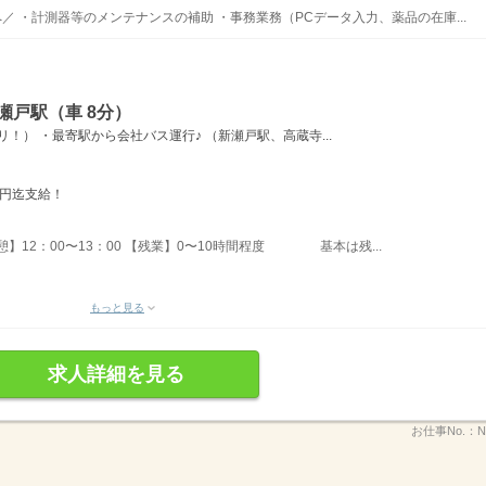
／ ・計測器等のメンテナンスの補助 ・事務業務（PCデータ入力、薬品の在庫...
瀬戸駅（車 8分）
！） ・最寄駅から会社バス運行♪ （新瀬戸駅、高蔵寺...
万円迄支給！
休憩】12：00〜13：00 【残業】0〜10時間程度 基本は残...
もっと見る
求人詳細を見る
お仕事No.：
N