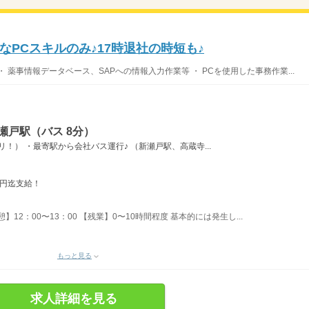
PCスキルのみ♪17時退社の時短も♪
薬事情報データベース、SAPへの情報入力作業等 ・ PCを使用した事務作業...
瀬戸駅（バス 8分）
！） ・最寄駅から会社バス運行♪ （新瀬戸駅、高蔵寺...
万円迄支給！
】12：00〜13：00 【残業】0〜10時間程度 基本的には発生し...
もっと見る
求人詳細を見る