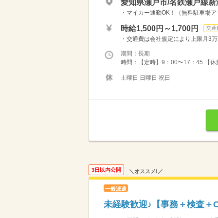
愛知県瀬戸市/名鉄瀬戸線新
・マイカー通勤OK！（無料駐車場アリ
時給1,500円～1,700円
交通
・交通費は会社規定により上限月3
期間：長期
時間：【定時】9：00〜17：45 【
土曜日 日曜日 祝日
3日以内公開
＼オススメ!／
一般派遣
未経験歓迎♪【事務＋検査＋C