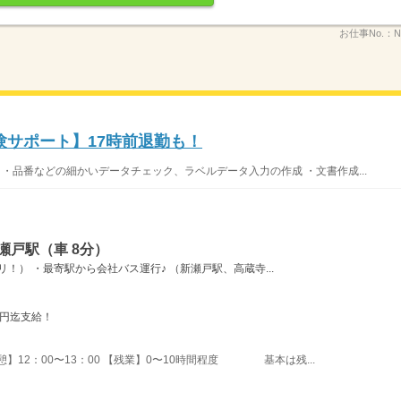
お仕事No.：
N
験サポート】17時前退勤も！
・品番などの細かいデータチェック、ラベルデータ入力の作成 ・文書作成...
瀬戸駅（車 8分）
！） ・最寄駅から会社バス運行♪ （新瀬戸駅、高蔵寺...
万円迄支給！
休憩】12：00〜13：00 【残業】0〜10時間程度 基本は残...