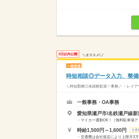
3日以内公開
＼オススメ!／
一般派遣
時短相談◎データ入力、整備
＼時短勤務◎未経験歓迎！事務／ ・レイアウト
一般事務・OA事務
愛知県瀬戸市/名鉄瀬戸線新
・マイカー通勤OK！（無料駐車場アリ
時給1,500円～1,600円
交通
・交通費は会社規定により上限月3