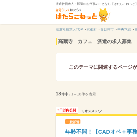
派遣社員求人・派遣のお仕事のことなら【はたらこねっと
派遣社員求人TOP
>
京都府
>
春日井市
>
中央本線
>
高蔵寺 カフェ 派遣の求人募集
このテーマに関連するページ
18
件中 / 1～18件を表示
3日以内公開
＼オススメ!／
一般派遣
年齢不問！【CADオペ＋事務