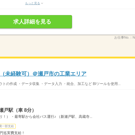
もっと見る
求人詳細を見る
お仕事No.：
N
（未経験可）＠瀬戸市の工業エリア
の作成 ・データ収集 ・データ入力 ・統合、加工など BIツールを使用...
瀬戸駅（車 8分）
！） ・最寄駅から会社バス運行♪ （新瀬戸駅、高蔵寺...
費一部支給
万円迄実費支給！