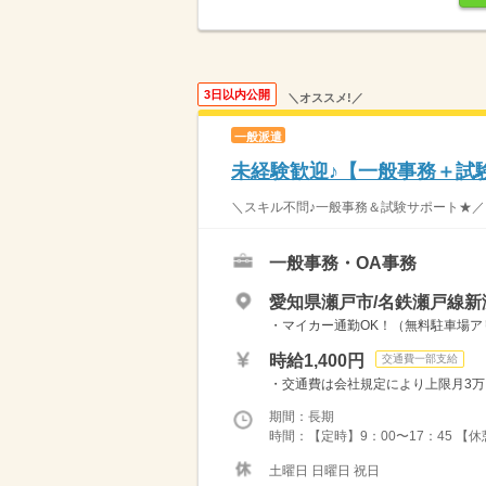
3日以内公開
＼オススメ!／
一般派遣
未経験歓迎♪【一般事務＋試
＼スキル不問♪一般事務＆試験サポート★／ 
一般事務・OA事務
愛知県瀬戸市/名鉄瀬戸線新
・マイカー通勤OK！（無料駐車場アリ
時給1,400円
交通費一部支給
・交通費は会社規定により上限月3
期間：長期
時間：【定時】9：00〜17：45 【
土曜日 日曜日 祝日