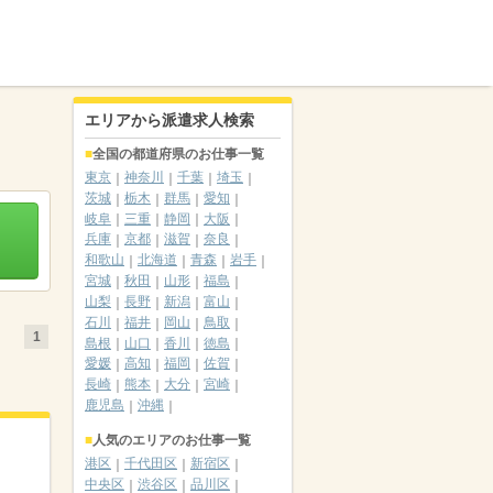
エリアから派遣求人検索
全国の都道府県のお仕事一覧
東京
神奈川
千葉
埼玉
茨城
栃木
群馬
愛知
岐阜
三重
静岡
大阪
兵庫
京都
滋賀
奈良
和歌山
北海道
青森
岩手
宮城
秋田
山形
福島
山梨
長野
新潟
富山
石川
福井
岡山
鳥取
1
島根
山口
香川
徳島
愛媛
高知
福岡
佐賀
長崎
熊本
大分
宮崎
鹿児島
沖縄
人気のエリアのお仕事一覧
港区
千代田区
新宿区
中央区
渋谷区
品川区