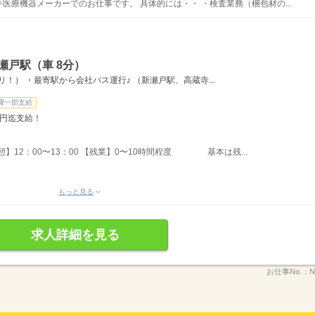
手医療機器メーカーでのお仕事です。 具体的には・・ ・検査業務（梱包材の...
瀬戸駅（車 8分）
！） ・最寄駅から会社バス運行♪ （新瀬戸駅、高蔵寺...
費一部支給
万円迄支給！
休憩】12：00〜13：00 【残業】0〜10時間程度 基本は残...
もっと見る
求人詳細を見る
お仕事No.：
N