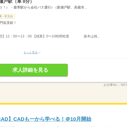
瀬戸駅（車 8分）
！） ・最寄駅から会社バス運行♪ （新瀬戸駅、高蔵寺...
費一部支給
万円迄支給！
休憩】12：00〜13：00 【残業】0〜10時間程度 基本は残...
もっと見る
求人詳細を見る
お仕事No.：
NGY
AD】CADも一から学べる！＠10月開始