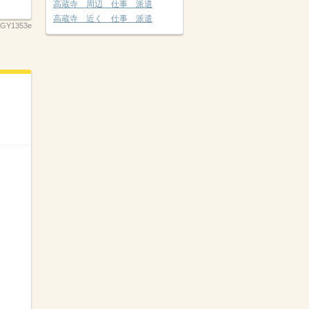
高蔵寺 周辺 仕事 派遣
高蔵寺 近く 仕事 派遣
GY1353e