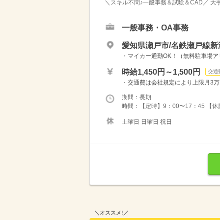
＼スキル不問♪一般事務＆試験＆CAD／ 大
一般事務・OA事務
愛知県瀬戸市/名鉄瀬戸線新
・マイカー通勤OK！（無料駐車場アリ
時給1,450円～1,500円
交通
・交通費は会社規定により上限月3
期間：長期
時間：【定時】9：00〜17：45 【
土曜日 日曜日 祝日
＼オススメ!／