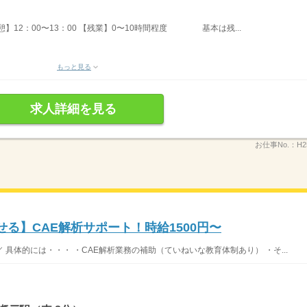
休憩】12：00〜13：00 【残業】0〜10時間程度 基本は残...
もっと見る
求人詳細を見る
お仕事No.：
H2
せる】CAE解析サポート！時給1500円〜
具体的には・・・ ・CAE解析業務の補助（ていねいな教育体制あり） ・そ...