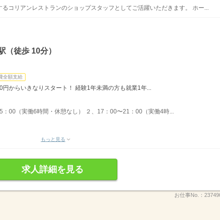
るコリアンレストランのショップスタッフとしてご活躍いただきます。 ホー...
（徒歩 10分）
費全額支給
0円からいきなりスタート！ 経験1年未満の方も就業1年...
15：00（実働6時間・休憩なし） ２、17：00〜21：00（実働4時...
もっと見る
求人詳細を見る
お仕事No.：
23749