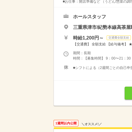
■お仕事：開店準備など （うどん/惣菜の調
ホールスタッフ
三重県津市/紀勢本線高茶屋
時給1,200円～
交通費全額支給
【交通費】 全額支給 【給与備考】 ★土
期間：長期
時間：【募集時間】 9：00〜21：30
■シフトによる（2週間ごとの自己申
1週間以内公開
＼オススメ!／