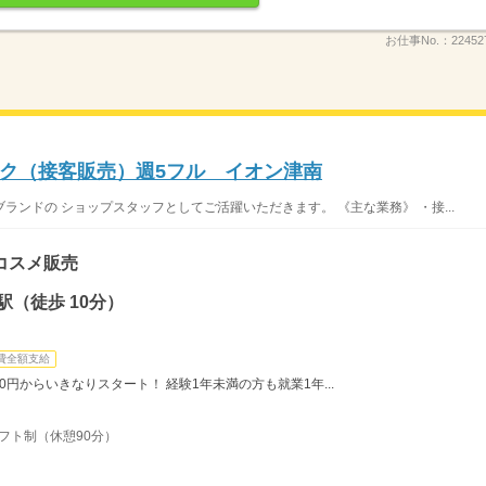
お仕事No.：
22452
ク（接客販売）週5フル イオン津南
ンドの ショップスタッフとしてご活躍いただきます。 《主な業務》 ・接...
コスメ販売
（徒歩 10分）
費全額支給
0円からいきなりスタート！ 経験1年未満の方も就業1年...
シフト制（休憩90分）