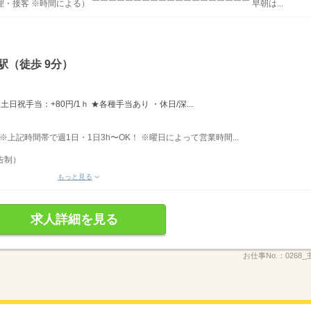
理・接客 ※時間による） ￣￣￣￣￣￣￣￣￣￣￣￣￣￣￣￣￣￣￣ 早朝は...
駅（徒歩 9分）
日祝手当：+80円/1ｈ ★各種手当あり ・休日/深...
 ※上記時間帯で週1日・1日3h〜OK！ ※曜日によって営業時間...
告制）
もっと見る
求人詳細を見る
お仕事No.：
0268_