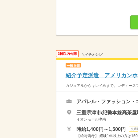
3日以内公開
＼イチオシ!／
一般派遣
紹介予定派遣 アメリカンホ
カジュアルからキレイめまで。レディースブラ
アパレル・ファッション・
三重県津市/紀勢本線高茶屋駅
イオンモール津南
時給1,400円～1,500円
交通
【給与備考】 経験1年以上の方は150