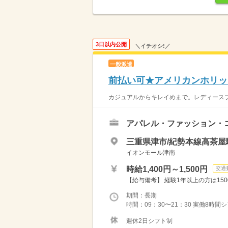
3日以内公開
＼イチオシ!／
一般派遣
前払い可★アメリカンホリッ
カジュアルからキレイめまで。レディースブラ
アパレル・ファッション・
三重県津市/紀勢本線高茶屋駅
イオンモール津南
時給1,400円～1,500円
交通
【給与備考】 経験1年以上の方は150
期間：長期
時間：09：30〜21：30 実働8時間
週休2日シフト制