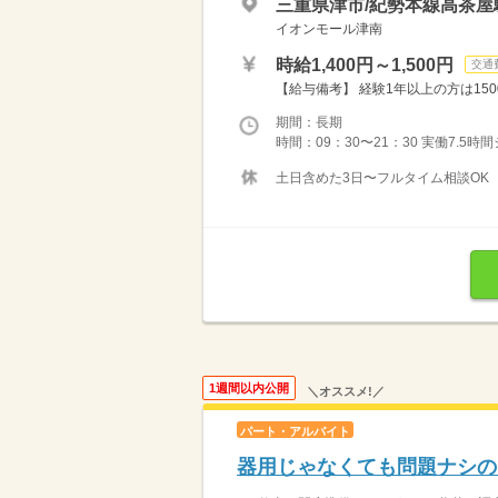
三重県津市/紀勢本線高茶屋駅
イオンモール津南
時給1,400円～1,500円
交通
【給与備考】 経験1年以上の方は150
期間：長期
時間：09：30〜21：30 実働7.5時
土日含めた3日〜フルタイム相談OK
1週間以内公開
＼オススメ!／
パート・アルバイト
器用じゃなくても問題ナシの