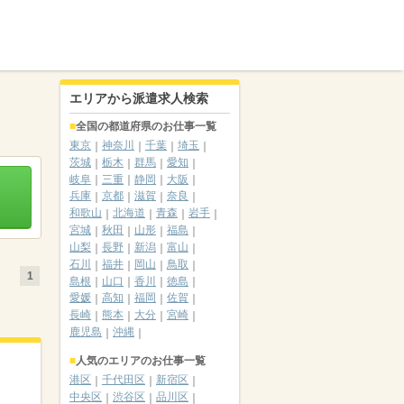
エリアから派遣求人検索
全国の都道府県のお仕事一覧
東京
神奈川
千葉
埼玉
茨城
栃木
群馬
愛知
岐阜
三重
静岡
大阪
兵庫
京都
滋賀
奈良
和歌山
北海道
青森
岩手
宮城
秋田
山形
福島
山梨
長野
新潟
富山
石川
福井
岡山
鳥取
1
島根
山口
香川
徳島
愛媛
高知
福岡
佐賀
長崎
熊本
大分
宮崎
鹿児島
沖縄
人気のエリアのお仕事一覧
港区
千代田区
新宿区
中央区
渋谷区
品川区