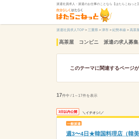
派遣社員求人・派遣のお仕事のことなら【はたらこねっと
派遣社員求人TOP
>
三重県
>
津市
>
紀勢本線
>
高茶
高茶屋 コンビニ 派遣の求人募集
このテーマに関連するページ
17
件中 / 1～17件を表示
3日以内公開
＼イチオシ!／
一般派遣
週3〜4日★韓国料理店（韓