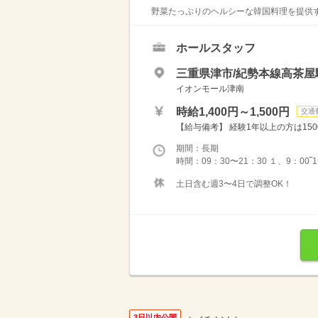
野菜たっぷりのヘルシーな韓国料理を提供す
ホールスタッフ
三重県津市/紀勢本線高茶屋駅
イオンモール津南
時給1,400円～1,500円
交通
【給与備考】 経験1年以上の方は150
期間：長期
時間：09：30〜21：30 １、9：00‾
土日含む週3〜4日で調整OK！
3日以内公開