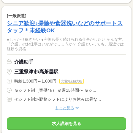
[一般派遣]
シニア歓迎♪掃除や食器洗いなどのサポートス
タッフ＊未経験OK
●しっかり稼ぎたい ●今後も長く続けられる仕事がしたい そんな方、
「介護」のお仕事はいかがでしょうか？ 介護といっても、最近では
経験や資格...
介護助手
三重県津市/高茶屋駅
時給1,300円～1,600円
交通費全額支給
※シフト制（実働4h） ※週15時間〜 ※シ...
≪シフト制≫勤務シフトによりお休みは異な...
もっと見る
求人詳細を見る