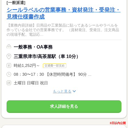
[一般派遣]
シールラベルの営業事務・資材発注・受発注・
見積仕様書作成
【業務内容詳細】日用品や工業製品に貼ってあるシールやラベルを
作っている会社での営業事務です。 （資材発注、受発注、注文商品
の現場手配、電話応...
一般事務・OA事務
三重県津市/高茶屋駅（車 10分）
時給1,252円～
交通費一部支給
08：30〜17：30 【休憩時間備考】 90分 ...
土曜日 日曜日 祝日
もっと見る
求人詳細を見る
3日以内公開