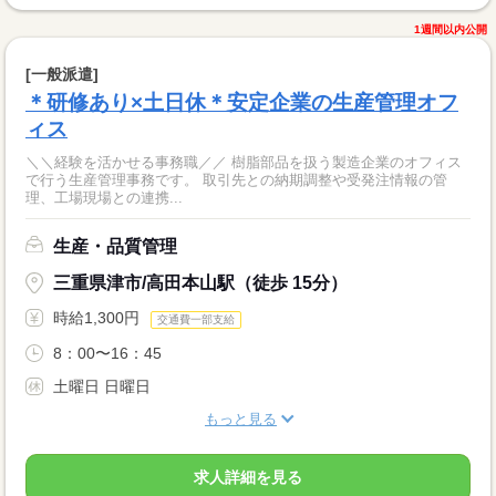
1週間以内公開
[一般派遣]
＊研修あり×土日休＊安定企業の生産管理オフ
ィス
＼＼経験を活かせる事務職／／ 樹脂部品を扱う製造企業のオフィス
で行う生産管理事務です。 取引先との納期調整や受発注情報の管
理、工場現場との連携...
生産・品質管理
三重県津市/高田本山駅（徒歩 15分）
時給1,300円
交通費一部支給
8：00〜16：45
土曜日 日曜日
もっと見る
求人詳細を見る