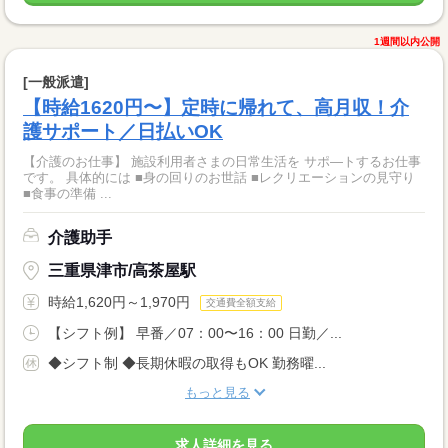
1週間以内公開
[一般派遣]
【時給1620円〜】定時に帰れて、高月収！介
護サポート／日払いOK
【介護のお仕事】 施設利用者さまの日常生活を サポ―トするお仕事
です。 具体的には ■身の回りのお世話 ■レクリエーションの見守り
■食事の準備 ...
介護助手
三重県津市/高茶屋駅
時給1,620円～1,970円
交通費全額支給
【シフト例】 早番／07：00〜16：00 日勤／...
◆シフト制 ◆長期休暇の取得もOK 勤務曜...
もっと見る
求人詳細を見る