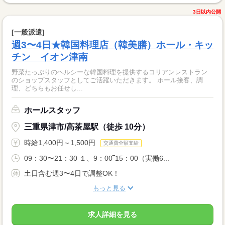
3日以内公開
[一般派遣]
週3〜4日★韓国料理店（韓美膳）ホール・キッ
チン イオン津南
野菜たっぷりのヘルシーな韓国料理を提供するコリアンレストラン
のショップスタッフとしてご活躍いただきます。 ホール接客、調
理、どちらもお任せし...
ホールスタッフ
三重県津市/高茶屋駅（徒歩 10分）
時給1,400円～1,500円
交通費全額支給
09：30〜21：30 １、9：00‾15：00（実働6...
土日含む週3〜4日で調整OK！
もっと見る
求人詳細を見る