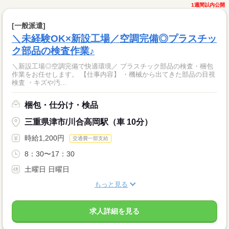
1週間以内公開
[一般派遣]
＼未経験OK×新設工場／空調完備◎プラスチッ
ク部品の検査作業♪
＼新設工場◎空調完備で快適環境／ プラスチック部品の検査・梱包
作業をお任せします。 【仕事内容】 ・機械から出てきた部品の目視
検査 ・キズや汚...
梱包・仕分け・検品
三重県津市/川合高岡駅（車 10分）
時給1,200円
交通費一部支給
8：30〜17：30
土曜日 日曜日
もっと見る
求人詳細を見る