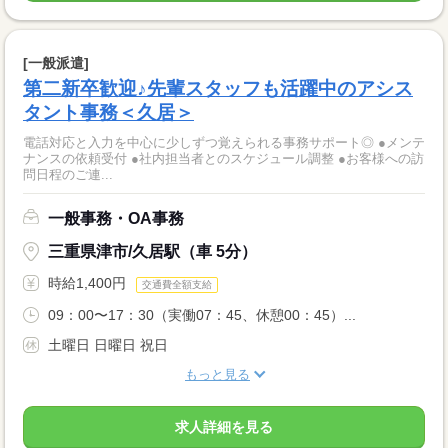
[一般派遣]
第二新卒歓迎♪先輩スタッフも活躍中のアシス
タント事務＜久居＞
電話対応と入力を中心に少しずつ覚えられる事務サポート◎ ●メンテ
ナンスの依頼受付 ●社内担当者とのスケジュール調整 ●お客様への訪
問日程のご連...
一般事務・OA事務
三重県津市/久居駅（車 5分）
時給1,400円
交通費全額支給
09：00〜17：30（実働07：45、休憩00：45）...
土曜日 日曜日 祝日
もっと見る
求人詳細を見る