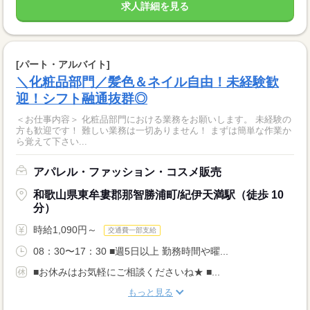
求人詳細を見る
[パート・アルバイト]
＼化粧品部門／髪色＆ネイル自由！未経験歓
迎！シフト融通抜群◎
＜お仕事内容＞ 化粧品部門における業務をお願いします。 未経験の
方も歓迎です！ 難しい業務は一切ありません！ まずは簡単な作業か
ら覚えて下さい...
アパレル・ファッション・コスメ販売
和歌山県東牟婁郡那智勝浦町/紀伊天満駅（徒歩 10
分）
時給1,090円～
交通費一部支給
08：30〜17：30 ■週5日以上 勤務時間や曜...
■お休みはお気軽にご相談くださいね★ ■...
もっと見る