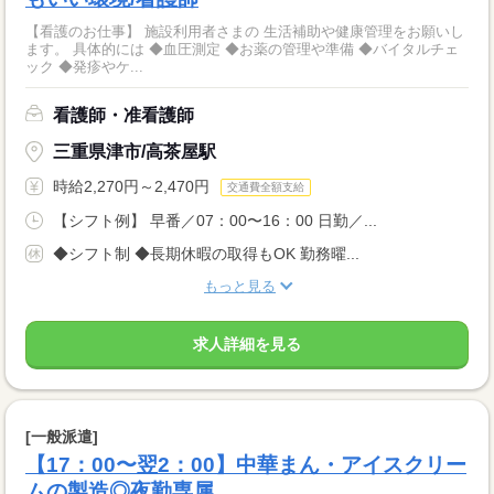
【看護のお仕事】 施設利用者さまの 生活補助や健康管理をお願いし
ます。 具体的には ◆血圧測定 ◆お薬の管理や準備 ◆バイタルチェ
ック ◆発疹やケ...
看護師・准看護師
三重県津市/高茶屋駅
時給2,270円～2,470円
交通費全額支給
【シフト例】 早番／07：00〜16：00 日勤／...
◆シフト制 ◆長期休暇の取得もOK 勤務曜...
もっと見る
求人詳細を見る
[一般派遣]
【17：00〜翌2：00】中華まん・アイスクリー
ムの製造◎夜勤専属