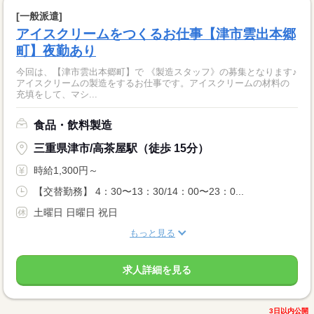
[一般派遣]
アイスクリームをつくるお仕事【津市雲出本郷
町】夜勤あり
今回は、【津市雲出本郷町】で 《製造スタッフ》の募集となります♪
アイスクリームの製造をするお仕事です。アイスクリームの材料の
充填をして、マシ...
食品・飲料製造
三重県津市/高茶屋駅（徒歩 15分）
時給1,300円～
【交替勤務】 4：30〜13：30/14：00〜23：0...
土曜日 日曜日 祝日
もっと見る
求人詳細を見る
3日以内公開