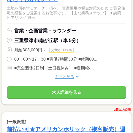
土地を所有するオーナー様へ、 資産運用や税金対策のために 賃貸住
宅の経営をご提案するお仕事です。 【主な業務ステップ】 ▼訪問・
ヒアリング 担当...
営業・企画営業・ラウンダー
三重県津市/南が丘駅（車 5分）
月給303,000円～
交通費一部支給
09：00〜17：30 ■実働7時間30分 ■休憩60...
■完全週休2日制（土日祝休み） ■夏期/冬...
もっと見る
求人詳細を見る
3日以内公開
[一般派遣]
前払い可★アメリカンホリック（接客販売）週