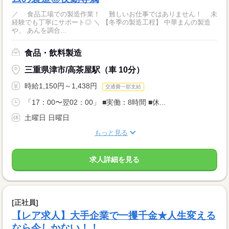
／ 食品工場での製造作業！ 難しいお仕事ではありません！ 未
経験でも丁寧にサポート◎ ＼ 【冬季の製造工程】 中華まんの製造
や、 あんを調合...
食品・飲料製造
三重県津市/高茶屋駅（車 10分）
時給1,150円～1,438円
交通費一部支給
「17：00〜翌02：00」 ■実働：8時間 ■休...
土曜日 日曜日
もっと見る
求人詳細を見る
[正社員]
【レア求人】大手企業で一攫千金★人生変える
なら今しかない！！