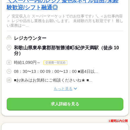
＼スーパー内のレジ／髪色&ネイル自由♪未経
験歓迎/シフト融通◎
／ 安定収入☆ スーパーマーケットでのお仕事です♪ ＼ ＜お仕事内容
＞ レジや品出し業務をお願いします。 未経験の方も歓迎です！ 難し
い業務は一...
レジカウンター
和歌山県東牟婁郡那智勝浦町/紀伊天満駅（徒歩 10
分）
時給1,090円～
交通費一部支給
08：30〜13：00 09：00〜13：00 ■週4日以...
■お休みはお気軽にご相談くださいね★ ■...
もっと見る
求人詳細を見る
1週間以内公開