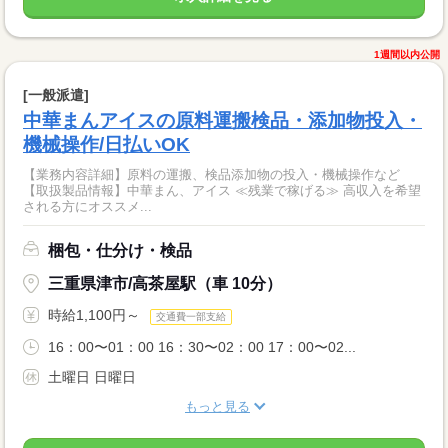
1週間以内公開
[一般派遣]
中華まんアイスの原料運搬検品・添加物投入・
機械操作/日払いOK
【業務内容詳細】原料の運搬、検品添加物の投入・機械操作など
【取扱製品情報】中華まん、アイス ≪残業で稼げる≫ 高収入を希望
される方にオススメ...
梱包・仕分け・検品
三重県津市/高茶屋駅（車 10分）
時給1,100円～
交通費一部支給
16：00〜01：00 16：30〜02：00 17：00〜02...
土曜日 日曜日
もっと見る