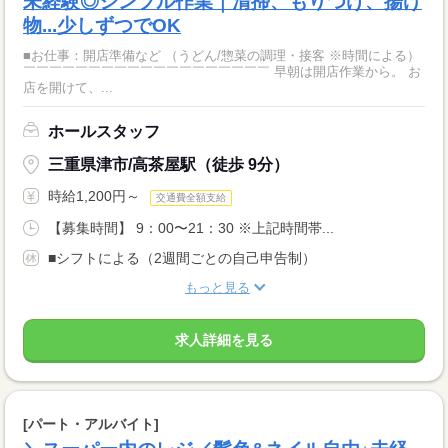
未経験◎シンプル作業｜清掃、もりつけ、揚げ
物...少しずつでOK
■お仕事：開店準備など （うどん/惣菜の調理・接客 ※時間による）
￣￣￣￣￣￣￣￣￣￣￣￣￣￣￣￣￣￣￣ 早朝は開店作業から。 お
店を開けて、...
ホールスタッフ
三重県津市/高茶屋駅（徒歩 9分）
時給1,200円～
交通費全額支給
【募集時間】 9：00〜21：30 ※上記時間帯...
■シフトによる（2週間ごとの自己申告制）
もっと見る
求人詳細を見る
[パート・アルバイト]