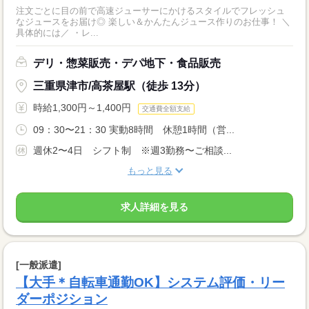
注文ごとに目の前で高速ジューサーにかけるスタイルでフレッシュ
なジュースをお届け◎ 楽しい＆かんたんジュース作りのお仕事！ ＼
具体的には／ ・レ...
デリ・惣菜販売・デパ地下・食品販売
三重県津市/高茶屋駅（徒歩 13分）
時給1,300円～1,400円
交通費全額支給
09：30〜21：30 実動8時間 休憩1時間（営...
週休2〜4日 シフト制 ※週3勤務〜ご相談...
もっと見る
求人詳細を見る
[一般派遣]
【大手＊自転車通勤OK】システム評価・リー
ダーポジション