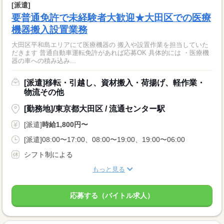
[派遣]
要普通免許で未経験者大歓迎★大田区での医療
機器搬入設置業務
大田区平和島エリアにて医療機器の 搬入や設置作業を担当していた
だきます 普通自動車運転免許があれば応募OK 具体的には ・医療機
器の車への積み込み...
[派遣]移転・引越し、資材搬入・荷揚げ、軽作業・
物流その他
[勤務地]/東京都大田区 / 流通センター駅
[派遣]
時給1,800円〜
[派遣]08:00〜17:00、08:00〜19:00、19:00〜06:00
シフト制による
もっと見る
応募する（バイトル求人）