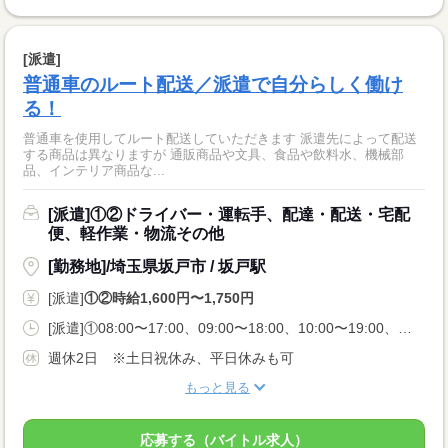
[派遣]
普通車のルート配送／派遣で自分らしく働け
る！
普通車を使用してルート配送していただきます 派遣先によって配送
する商品は異なりますが 通販商品や文具、食品や飲料水、機械部
品、インテリア商品な...
[派遣]①②ドライバー・運転手、配達・配送・宅配
便、軽作業・物流その他
[勤務地]/埼玉県坂戸市 / 坂戸駅
[派遣]
①②時給1,600円〜1,750円
[派遣]①08:00〜17:00、09:00〜18:00、10:00〜19:00、②11:00〜20:00
週休2日 ※土日祝休み、平日休みも可
もっと見る
応募する（バイトル求人）