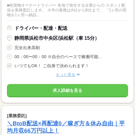
■軽貨物オーナードライバー 各地で発生する企業からの スポット配
送を業務委託します。 大半の業務はA社からB社まで、 「1ヶ所の荷
物を1ヶ所へ納品...
ドライバー・配達・配送
静岡県浜松市中央区/浜松駅（車 15分）
完全出来高制
00：00〜00：00 ※自分のペースで稼働可能...
いつでもOK！ ご自身で決められます！
もっと見る
求人詳細を見る
[業務委託]
＼BtoB配送×再配達0／稼ぎ方＆休み自由｜平
均月収66万円以上！