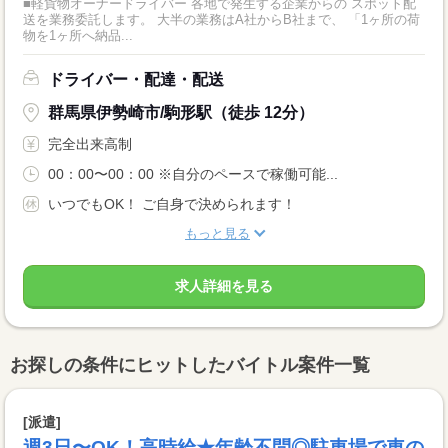
■軽貨物オーナードライバー 各地で発生する企業からの スポット配
送を業務委託します。 大半の業務はA社からB社まで、 「1ヶ所の荷
物を1ヶ所へ納品...
ドライバー・配達・配送
群馬県伊勢崎市/駒形駅（徒歩 12分）
完全出来高制
00：00〜00：00 ※自分のペースで稼働可能...
いつでもOK！ ご自身で決められます！
もっと見る
求人詳細を見る
お探しの条件にヒットしたバイトル案件一覧
[派遣]
週3日〜OK！高時給★年齢不問◎駐車場で車の