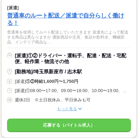
[派遣]
普通車のルート配送／派遣で自分らしく働け
る！
普通車を使用してルート配送していただきます 派遣先によって配送
する商品は異なりますが 通販商品や文具、食品や飲料水、機械部
品、インテリア商品な...
[派遣]①②ドライバー・運転手、配達・配送・宅配
便、軽作業・物流その他
[勤務地]/埼玉県新座市 / 志木駅
[派遣]
①②時給1,600円〜1,750円
[派遣]①08:00〜17:00、09:00〜18:00、10:00〜19:00、②11:00〜20:00
週休2日 ※土日祝休み、平日休みも可
もっと見る
応募する（バイトル求人）