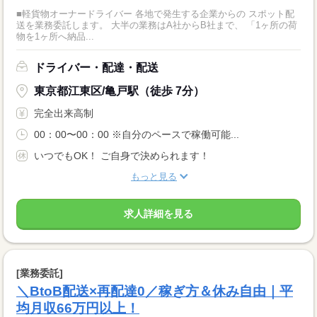
■軽貨物オーナードライバー 各地で発生する企業からの スポット配
送を業務委託します。 大半の業務はA社からB社まで、 「1ヶ所の荷
物を1ヶ所へ納品...
ドライバー・配達・配送
東京都江東区/亀戸駅（徒歩 7分）
完全出来高制
00：00〜00：00 ※自分のペースで稼働可能...
いつでもOK！ ご自身で決められます！
もっと見る
求人詳細を見る
[業務委託]
＼BtoB配送×再配達0／稼ぎ方＆休み自由｜平
均月収66万円以上！