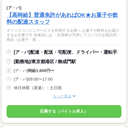
[ア・パ]
【高時給】普通免許があればOK★お菓子や飲
料の配達スタッフ
オフィスコンビニサービスを利用する企業へ お菓子や飲料をお届け
するお仕事です 具体的には ・社用車や手押しワゴンでの企業訪問 ・
商品（お菓子・飲...
[ア・パ]配達・配送・宅配便、ドライバー・運転手
[勤務地]/東京都港区 / 御成門駅
[ア・パ]
時給1,600円〜
[ア・パ]09:00〜17:00
休日休暇（派遣）：土日祝
もっと見る
応募する（バイトル求人）