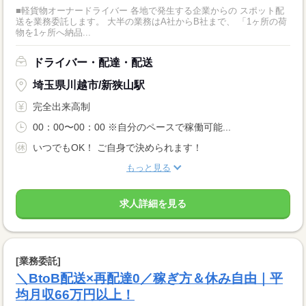
■軽貨物オーナードライバー 各地で発生する企業からの スポット配
送を業務委託します。 大半の業務はA社からB社まで、 「1ヶ所の荷
物を1ヶ所へ納品...
ドライバー・配達・配送
埼玉県川越市/新狭山駅
完全出来高制
00：00〜00：00 ※自分のペースで稼働可能...
いつでもOK！ ご自身で決められます！
もっと見る
求人詳細を見る
[業務委託]
＼BtoB配送×再配達0／稼ぎ方＆休み自由｜平
均月収66万円以上！