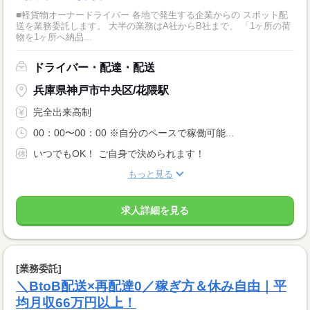
■軽貨物オーナードライバー 各地で発生する企業からの スポット配
送を業務委託します。 大半の業務はA社からB社まで、 「1ヶ所の荷
物を1ヶ所へ納品...
ドライバー・配達・配送
兵庫県神戸市中央区/花隈駅
完全出来高制
00：00〜00：00 ※自分のペースで稼働可能...
いつでもOK！ ご自身で決められます！
もっと見る
求人詳細を見る
[業務委託]
＼BtoB配送×再配達0／稼ぎ方＆休み自由｜平
均月収66万円以上！