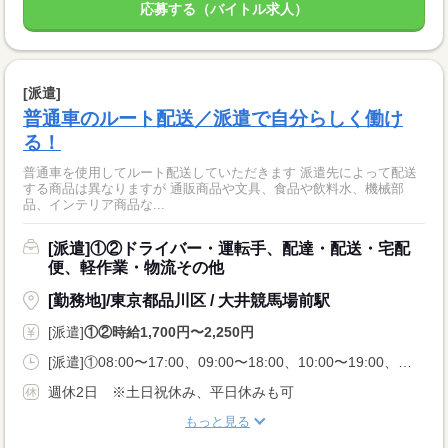
応募する（バイトル求人）
[派遣]
普通車のルート配送／派遣で自分らしく働け
る！
普通車を使用してルート配送していただきます 派遣先によって配送
する商品は異なりますが 通販商品や文具、食品や飲料水、機械部
品、インテリア商品な...
[派遣]①②ドライバー・運転手、配達・配送・宅配
便、軽作業・物流その他
[勤務地]/東京都品川区 / 大井競馬場前駅
[派遣]
①②時給1,700円〜2,250円
[派遣]①08:00〜17:00、09:00〜18:00、10:00〜19:00、②11:00〜20:00
週休2日 ※土日祝休み、平日休みも可
もっと見る