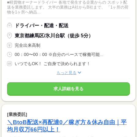
■軽貨物オーナードライバー 各地で発生する企業からの スポット配
送を業務委託します。 大半の業務はA社からB社まで、 「1ヶ所の荷
物を1ヶ所へ納品...
ドライバー・配達・配送
東京都練馬区/氷川台駅（徒歩 5分）
完全出来高制
00：00〜00：00 ※自分のペースで稼働可能...
いつでもOK！ ご自身で決められます！
もっと見る
求人詳細を見る
[業務委託]
＼BtoB配送×再配達0／稼ぎ方＆休み自由｜平
均月収万66円以上！