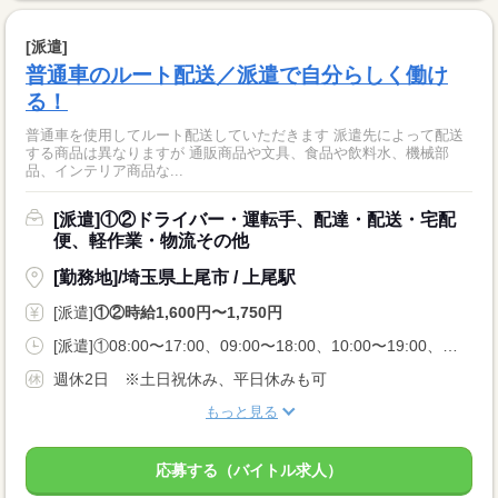
[派遣]
普通車のルート配送／派遣で自分らしく働け
る！
普通車を使用してルート配送していただきます 派遣先によって配送
する商品は異なりますが 通販商品や文具、食品や飲料水、機械部
品、インテリア商品な...
[派遣]①②ドライバー・運転手、配達・配送・宅配
便、軽作業・物流その他
[勤務地]/埼玉県上尾市 / 上尾駅
[派遣]
①②時給1,600円〜1,750円
[派遣]①08:00〜17:00、09:00〜18:00、10:00〜19:00、②11:00〜20:00
週休2日 ※土日祝休み、平日休みも可
もっと見る
応募する（バイトル求人）