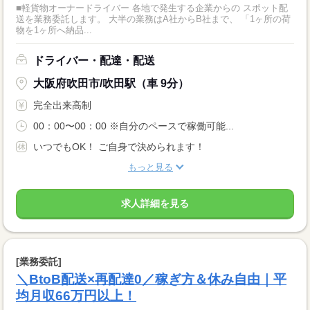
■軽貨物オーナードライバー 各地で発生する企業からの スポット配
送を業務委託します。 大半の業務はA社からB社まで、 「1ヶ所の荷
物を1ヶ所へ納品...
ドライバー・配達・配送
大阪府吹田市/吹田駅（車 9分）
完全出来高制
00：00〜00：00 ※自分のペースで稼働可能...
いつでもOK！ ご自身で決められます！
もっと見る
求人詳細を見る
[業務委託]
＼BtoB配送×再配達0／稼ぎ方＆休み自由｜平
均月収66万円以上！