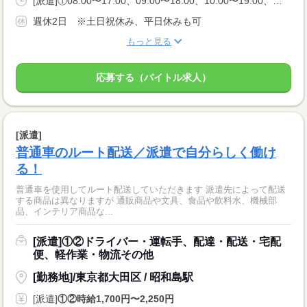
[派遣]①08:00〜17:00、09:00〜18:00、10:00〜19:00、②11:00〜20:00
週休2日 ※土日祝休み、平日休みも可
もっと見る
応募する（バイトル求人）
[派遣]
普通車のルート配送／派遣で自分らしく働け
る！
普通車を使用してルート配送していただきます 派遣先によって配送
する商品は異なりますが 通販商品や文具、食品や飲料水、機械部
品、インテリア商品な...
[派遣]①②ドライバー・運転手、配達・配送・宅配
便、軽作業・物流その他
[勤務地]/東京都大田区 / 昭和島駅
[派遣]
①②時給1,700円〜2,250円