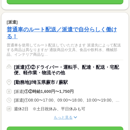
[派遣]
普通車のルート配送／派遣で自分らしく働け
る！
普通車を使用してルート配送していただきます 派遣先によって配送
する商品は異なりますが 通販商品や文具、食品や飲料水、機械部
品、インテリア商品な...
[派遣]①②ドライバー・運転手、配達・配送・宅配
便、軽作業・物流その他
[勤務地]/埼玉県蕨市 / 蕨駅
[派遣]
①②時給1,600円〜1,750円
[派遣]①08:00〜17:00、09:00〜18:00、10:00〜19:00、②11:00〜20:00
週休2日 ※土日祝休み、平日休みも可
もっと見る