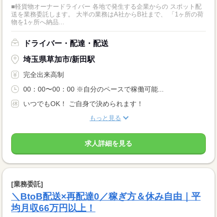
■軽貨物オーナードライバー 各地で発生する企業からの スポット配
送を業務委託します。 大半の業務はA社からB社まで、 「1ヶ所の荷
物を1ヶ所へ納品...
ドライバー・配達・配送
埼玉県草加市/新田駅
完全出来高制
00：00〜00：00 ※自分のペースで稼働可能...
いつでもOK！ ご自身で決められます！
もっと見る
求人詳細を見る
[業務委託]
＼BtoB配送×再配達0／稼ぎ方＆休み自由｜平
均月収66万円以上！