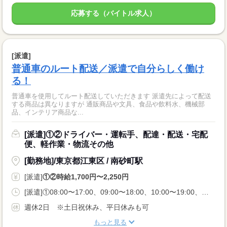
応募する（バイトル求人）
[派遣]
普通車のルート配送／派遣で自分らしく働け
る！
普通車を使用してルート配送していただきます 派遣先によって配送
する商品は異なりますが 通販商品や文具、食品や飲料水、機械部
品、インテリア商品な...
[派遣]①②ドライバー・運転手、配達・配送・宅配
便、軽作業・物流その他
[勤務地]/東京都江東区 / 南砂町駅
[派遣]
①②時給1,700円〜2,250円
[派遣]①08:00〜17:00、09:00〜18:00、10:00〜19:00、②11:00〜20:00
週休2日 ※土日祝休み、平日休みも可
もっと見る