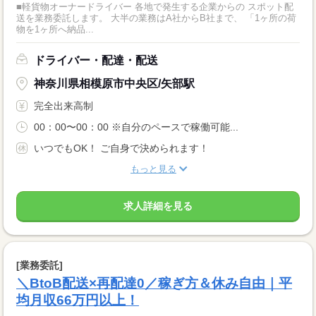
■軽貨物オーナードライバー 各地で発生する企業からの スポット配
送を業務委託します。 大半の業務はA社からB社まで、 「1ヶ所の荷
物を1ヶ所へ納品...
ドライバー・配達・配送
神奈川県相模原市中央区/矢部駅
完全出来高制
00：00〜00：00 ※自分のペースで稼働可能...
いつでもOK！ ご自身で決められます！
もっと見る
求人詳細を見る
[業務委託]
＼BtoB配送×再配達0／稼ぎ方＆休み自由｜平
均月収66万円以上！