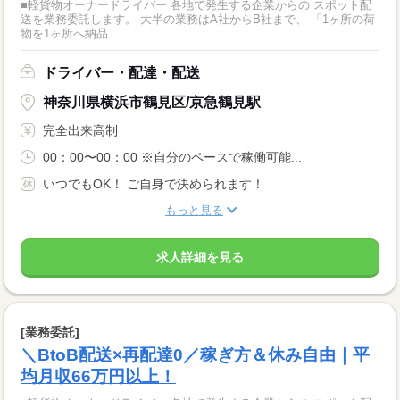
■軽貨物オーナードライバー 各地で発生する企業からの スポット配
送を業務委託します。 大半の業務はA社からB社まで、 「1ヶ所の荷
物を1ヶ所へ納品...
ドライバー・配達・配送
神奈川県横浜市鶴見区/京急鶴見駅
完全出来高制
00：00〜00：00 ※自分のペースで稼働可能...
いつでもOK！ ご自身で決められます！
もっと見る
求人詳細を見る
[業務委託]
＼BtoB配送×再配達0／稼ぎ方＆休み自由｜平
均月収66万円以上！