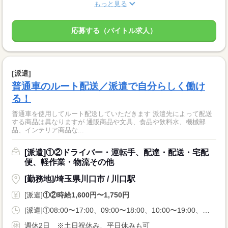
もっと見る
応募する（バイトル求人）
[派遣]
普通車のルート配送／派遣で自分らしく働け
る！
普通車を使用してルート配送していただきます 派遣先によって配送
する商品は異なりますが 通販商品や文具、食品や飲料水、機械部
品、インテリア商品な...
[派遣]①②ドライバー・運転手、配達・配送・宅配
便、軽作業・物流その他
[勤務地]/埼玉県川口市 / 川口駅
[派遣]
①②時給1,600円〜1,750円
[派遣]①08:00〜17:00、09:00〜18:00、10:00〜19:00、②11:00〜20:00
週休2日 ※土日祝休み、平日休みも可