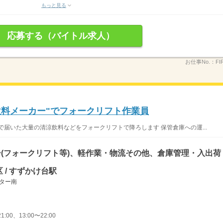
もっと見る
応募する（バイトル求人）
お仕事No.：
FI
飲料メーカー"でフォークリフト作業員
で届いた大量の清涼飲料などをフォークリフトで降ろします 保管倉庫への運...
(フォークリフト等)、軽作業・物流その他、倉庫管理・入出荷
 / すずかけ台駅
ンター南
1:00、13:00〜22:00