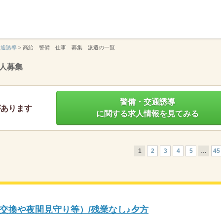
】
交通誘導
>
高給 警備 仕事 募集 派遣の一覧
人募集
警備・交通誘導
があります
に関する求人情報を見てみる
1
2
3
4
5
…
45
交換や夜間見守り等）/残業なし♪夕方