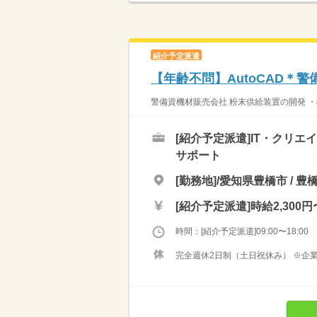
紹介予定派遣
【年齢不問】AutoCAD＊
警備資機材販売会社 粉末供給装置の開発 ・
[紹介予定派遣]
IT・クリエ
サポート
[勤務地]/愛知県豊橋市 / 豊
[紹介予定派遣]
時給2,300円
時間：[紹介予定派遣]09:00〜18:00
完全週休2日制（土日祝休み） ※企