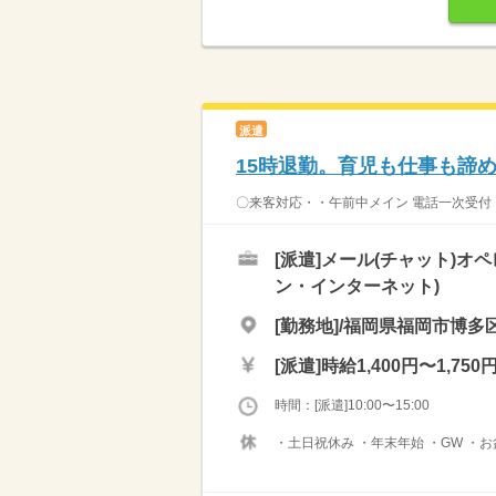
派遣
15時退勤。育児も仕事も諦
〇来客対応・・午前中メイン 電話一次受付
[派遣]
メール(チャット)オ
ン・インターネット)
[勤務地]/福岡県福岡市博多区
[派遣]
時給1,400円〜1,750
時間：[派遣]10:00〜15:00
・土日祝休み ・年末年始 ・GW ・