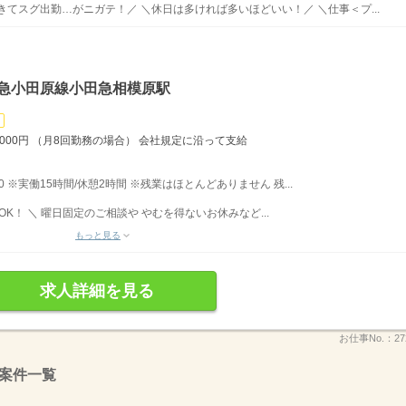
てスグ出勤…がニガテ！／ ＼休日は多ければ多いほどいい！／ ＼仕事＜プ...
田急小田原線小田急相模原駅
000円 （月8回勤務の場合） 会社規定に沿って支給
 ※実働15時間/休憩2時間 ※残業はほとんどありません 残...
K！ ＼ 曜日固定のご相談や やむを得ないお休みなど...
もっと見る
求人詳細を見る
お仕事No.：
2
案件一覧