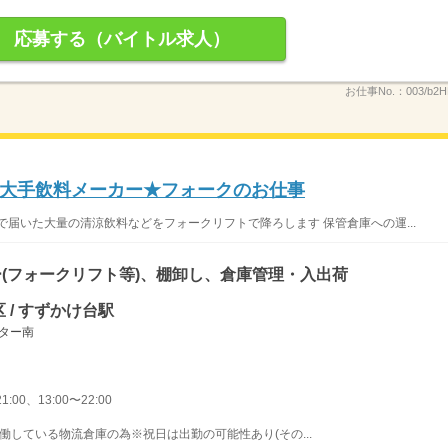
応募する（バイトル求人）
お仕事No.：
003/b2H
大手飲料メーカー★フォークのお仕事
で届いた大量の清涼飲料などをフォークリフトで降ろします 保管倉庫への運...
(フォークリフト等)、棚卸し、倉庫管理・入出荷
 / すずかけ台駅
ンター南
1:00、13:00〜22:00
日稼働している物流倉庫の為※祝日は出勤の可能性あり(その...