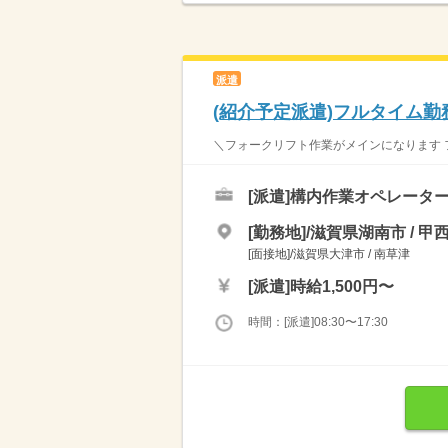
派遣
(紹介予定派遣)フルタイム
＼フォークリフト作業がメインになります フ
[派遣]
構内作業オペレーター
[勤務地]/滋賀県湖南市 / 甲
[面接地]/滋賀県大津市 / 南草津
[派遣]
時給1,500円〜
時間：[派遣]08:30〜17:30