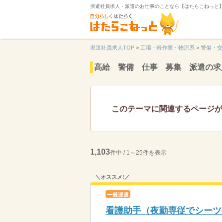
派遣社員求人・派遣のお仕事のことなら【はたらこねっと
派遣社員求人TOP
>
工場・軽作業・物流系
>
警備・
高給 警備 仕事 募集 派遣の求
このテーマに関連するページ
1,103
件中 / 1～25件を表示
＼オススメ!／
一般派遣
看護助手（夜勤専従でシーツ