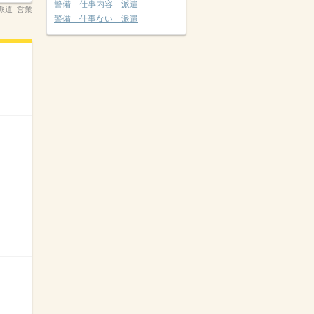
警備 仕事内容 派遣
派遣_営業
警備 仕事ない 派遣