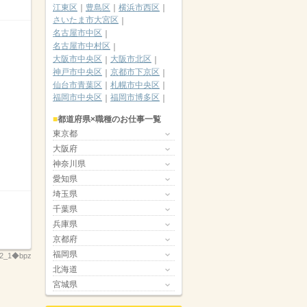
江東区
豊島区
横浜市西区
さいたま市大宮区
名古屋市中区
名古屋市中村区
大阪市中央区
大阪市北区
神戸市中央区
京都市下京区
仙台市青葉区
札幌市中央区
福岡市中央区
福岡市博多区
都道府県×職種のお仕事一覧
東京都
大阪府
神奈川県
愛知県
埼玉県
千葉県
兵庫県
京都府
福岡県
72_1◆bpz
北海道
宮城県