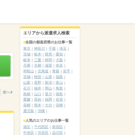
エリアから派遣求人検索
全国の都道府県のお仕事一覧
東京
神奈川
千葉
埼玉
茨城
栃木
群馬
愛知
岐阜
三重
静岡
大阪
兵庫
京都
滋賀
奈良
和歌山
北海道
青森
岩手
宮城
秋田
山形
福島
山梨
長野
新潟
富山
石川
福井
岡山
鳥取
次へ
島根
山口
香川
徳島
愛媛
高知
福岡
佐賀
長崎
熊本
大分
宮崎
鹿児島
沖縄
人気のエリアのお仕事一覧
港区
千代田区
新宿区
中央区
渋谷区
品川区