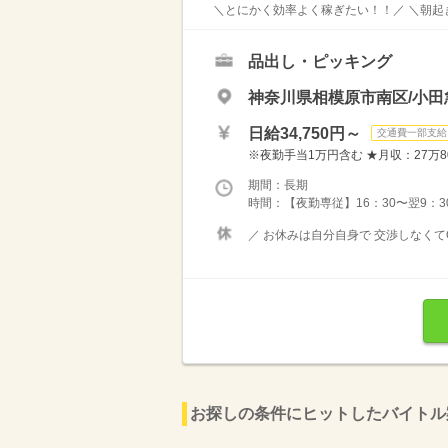
＼とにかく効率よく稼ぎたい！！／ ＼朝起き
品出し・ピッキング
神奈川県相模原市南区/小
日給34,750円～
交通費一部支給
※夜勤手当1万円含む ★月収：27万8
期間：長期
時間：【夜勤専従】16：30〜翌9：30
／ お休みは自分自身で 交渉しなくてO
お探しの条件にヒットしたバイトル