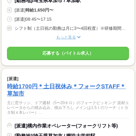
[勤務地]/埼玉県草加市 / 草加駅
[派遣]
時給1,650円〜
[派遣]08:45〜17:15
シフト制（土日祝の勤務は月に3〜4回程度）※研修期間中（約1年間）は土日祝お休みとなります
もっと見る
応募する（バイトル求人）
[派遣]
時給1700円＊土日祝休み＊フォークSTAFF＊
草加市
主に窓サッシ、ドア建材（5〜20キロ）のフォークピッキング 資材エ
レベータからの積み込み、積み下ろし メインは1.5ｔのリーチ（トヨ
タ制４本レバー）...
[派遣]構内作業オペレーター(フォークリフト等)
[勤務地]/埼玉県草加市 / 獨協大学前駅