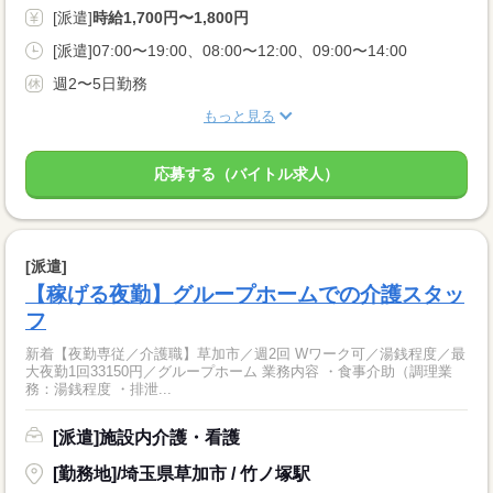
[派遣]
時給1,700円〜1,800円
[派遣]07:00〜19:00、08:00〜12:00、09:00〜14:00
週2〜5日勤務
もっと見る
応募する（バイトル求人）
[派遣]
【稼げる夜勤】グループホームでの介護スタッ
フ
新着【夜勤専従／介護職】草加市／週2回 Wワーク可／湯銭程度／最
大夜勤1回33150円／グループホーム 業務内容 ・食事介助（調理業
務：湯銭程度 ・排泄...
[派遣]施設内介護・看護
[勤務地]/埼玉県草加市 / 竹ノ塚駅