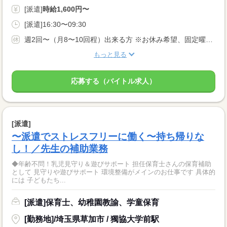
[派遣]
時給1,600円〜
[派遣]16:30〜09:30
週2回〜（月8〜10回程）出来る方 ※お休み希望、固定曜日などお気軽にご相談ください★ あなたのライフスタイルに合わせてお仕事をお探し致します！
もっと見る
応募する（バイトル求人）
[派遣]
〜派遣でストレスフリーに働く〜持ち帰りな
し！／先生の補助業務
◆年齢不問！乳児見守り＆遊びサポート 担任保育士さんの保育補助
として 見守りや遊びサポート 環境整備がメインのお仕事です 具体的
には 子どもたち...
[派遣]保育士、幼稚園教諭、学童保育
[勤務地]/埼玉県草加市 / 獨協大学前駅