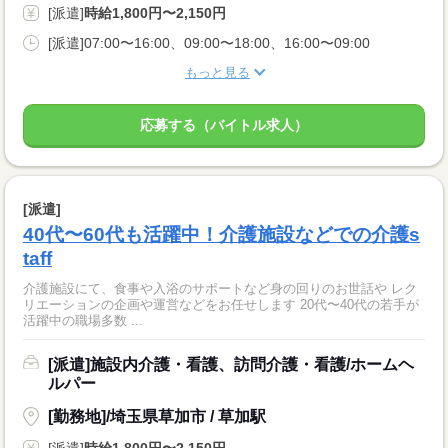
[派遣]
時給1,800円〜2,150円
[派遣]07:00〜16:00、09:00〜18:00、16:00〜09:00
もっと見る
応募する（バイトル求人）
[派遣]
40代〜60代も活躍中！介護施設などでの介護s
taff
介護施設にて、食事や入浴のサポートなど身の回りのお世話や レク
リエーションの企画や運営などをお任せします 20代〜40代の若手が
活躍中の職場多数 ...
[派遣]施設内介護・看護、訪問介護・看護/ホームヘ
ルパー
[勤務地]/埼玉県草加市 / 草加駅
[派遣]
時給1,800円〜2,150円