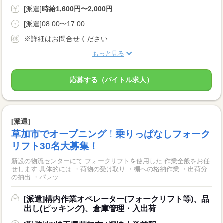
[派遣]
時給1,600円〜2,000円
[派遣]08:00〜17:00
※詳細はお問合せください
もっと見る
応募する（バイトル求人）
[派遣]
草加市でオープニング！乗りっぱなしフォーク
リフト30名大募集！
新設の物流センターにて フォークリフトを使用した 作業全般をお任
せします 具体的には ・荷物の受け取り ・棚への格納作業 ・出荷分
の抽出 ・パレッ...
[派遣]構内作業オペレーター(フォークリフト等)、品
出し(ピッキング)、倉庫管理・入出荷