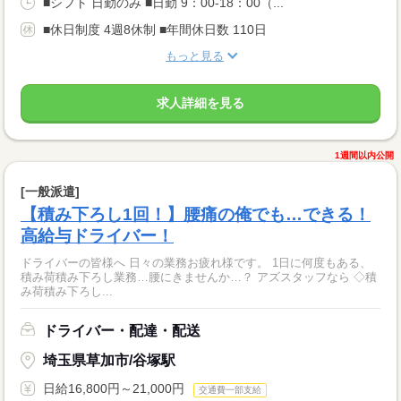
■シフト 日勤のみ ■日勤 9：00-18：00（...
■休日制度 4週8休制 ■年間休日数 110日
もっと見る
求人詳細を見る
1週間以内公開
[一般派遣]
【積み下ろし1回！】腰痛の俺でも…できる！
高給与ドライバー！
ドライバーの皆様へ 日々の業務お疲れ様です。 1日に何度もある、
積み荷積み下ろし業務…腰にきませんか…？ アズスタッフなら ◇積
み荷積み下ろし...
ドライバー・配達・配送
埼玉県草加市/谷塚駅
日給16,800円～21,000円
交通費一部支給