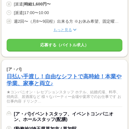
[派遣]
時給1,600円〜
[派遣]17:00〜10:00
週2回〜（月8〜9回程）出来る方 ※お休み希望、固定曜日などお気軽にご相談ください★ あなたのライフスタイルに合わせてお仕事をお探し致します！
もっと見る
応募する（バイトル求人）
[ア・パ]
日払い手渡し！自由なシフトで高時給！本業や
学業、家事と両立♪
★コンパニオン・レセプションスタッフ ホテル、結婚式場、料亭、
焼肉店、居酒屋など 様々なパーティー会場や宴席でのお仕事です お
仕事内容 ドリンク...
[ア・パ]イベントスタッフ、イベントコンパニオ
ン、ホールスタッフ(配膳)
[勤務地]/埼玉県草加市 / 草加駅