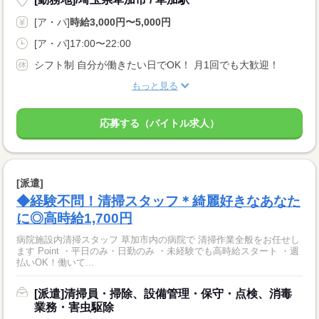
[ア・パ]
時給3,000円〜5,000円
[ア・パ]17:00〜22:00
シフト制 自分が働きたい日でOK！ 月1回でも大歓迎！
もっと見る
応募する（バイトル求人）
[派遣]
◆経験不問！清掃スタッフ＊綺麗好きなあなた
に◎高時給1,700円
病院施設内清掃スタッフ 草加市内の病院で 清掃作業全般をお任せし
ます Point ・平日のみ・日勤のみ ・未経験でも高時給スタート ・週
払いOK！働いて...
[派遣]清掃員・掃除、設備管理・保守・点検、消毒
業務・害虫駆除