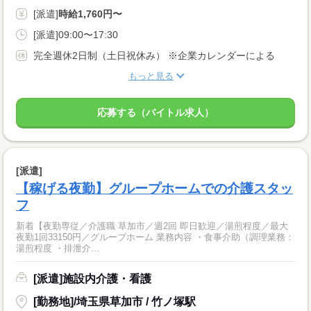
[派遣]
時給1,760円〜
[派遣]09:00〜17:30
完全週休2日制（土日祝休み） ※企業カレンダーによる
もっと見る
応募する（バイトル求人）
[派遣]
【稼げる夜勤】グループホームでの介護スタッ
フ
新着【夜勤専従／介護職 草加市／週2回 即日歓迎／湯煎程度／最大
夜勤1回33150円／グループホーム 業務内容 ・食事介助（調理業務：
湯煎程度 ・排泄介...
[派遣]施設内介護・看護
[勤務地]/埼玉県草加市 / 竹ノ塚駅