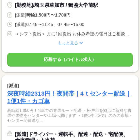
[勤務地]/埼玉県草加市 / 獨協大学前駅
[派遣]
時給1,500円〜1,700円
[派遣]07:45〜11:45、07:45〜15:00
＜シフト提出＞ 月に1回提出 お休み希望の曜日はご相談ください ＜歓迎！＞ 土日祝、年末、お正月、お盆、ゴールデンウィークの連休や、 クリスマス、バレンタインなどイベント時に出勤可能な方大歓迎！
もっと見る
応募する（バイトル求人）
[派遣]
深夜時給2313円！夜間帯｜4ｔセンター配送｜
1便1件・カゴ車
高時給1,850円！4t車での青果ルート配送 ・松戸市を拠点に新鮮な青
果や果物をセンターや工場へ届けます ・1便1件（2便）のみの市場・
センター間輸送な...
[派遣]ドライバー・運転手、配達・配送・宅配便、