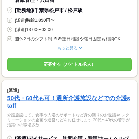
倉庫管理・入出荷
[勤務地]/千葉県松戸市 / 松戸駅
[派遣]
時給1,850円〜
[派遣]18:00〜03:00
週休2日のシフト制 ※希望日相談や曜日固定も相談OK
もっと見る
応募する（バイトル求人）
[派遣]
50代・60代も可！通所介護施設などでの介護s
taff
介護施設にて、食事や入浴のサポートなど身の回りのお世話や レク
リエーションの企画や運営などをお任せします 20代〜40代の若手が
活躍中の職場多数 ...
[派遣]デイサービス、訪問介護・看護/ホームヘルパ