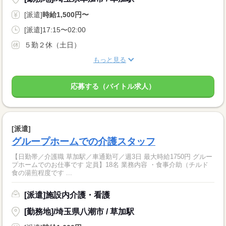
[派遣]
時給1,500円〜
[派遣]17:15〜02:00
５勤２休（土日）
もっと見る
応募する（バイトル求人）
[派遣]
グループホームでの介護スタッフ
【日勤帯／介護職 草加駅／車通勤可／週3日 最大時給1750円 グルー
プホームでのお仕事です 定員】18名 業務内容 ・食事介助（チルド
食の湯煎程度です ...
[派遣]施設内介護・看護
[勤務地]/埼玉県八潮市 / 草加駅