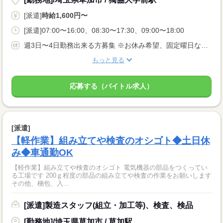
[派遣]
時給1,600円〜
[派遣]07:00〜16:00、08:30〜17:30、09:00〜18:00
週3日〜4日勤務出来る方募集 ※お休み希望、固定曜日などお気軽にご相談ください★ あなたのライフスタイルに合わせてお仕事をお探し致します！
もっと見る
応募する（バイトル求人）
[派遣]
【軽作業】組み立てや検査のオシゴト◆土日休
み◆車通勤OK
【軽作業】組み立てや検査のオシゴト 電気機器の部品をつくってい
る工場です 200ｇ程度の部品の組み立てや検査の作業をお願いします
その他、梱包、入...
[派遣]製造スタッフ(組立・加工等)、検査、検品
[勤務地]/埼玉県草加市 / 草加駅