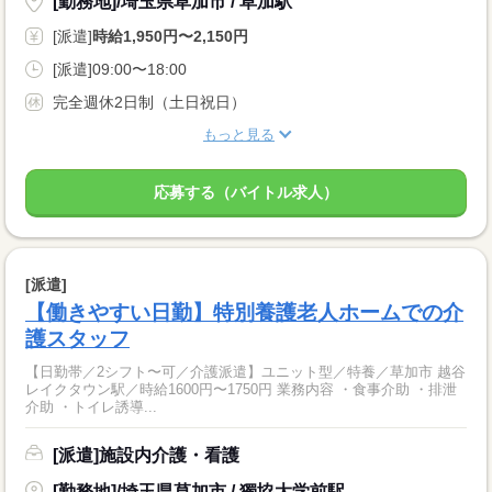
[勤務地]/埼玉県草加市 / 草加駅
[派遣]
時給1,950円〜2,150円
[派遣]09:00〜18:00
完全週休2日制（土日祝日）
もっと見る
応募する（バイトル求人）
[派遣]
【働きやすい日勤】特別養護老人ホームでの介
護スタッフ
【日勤帯／2シフト〜可／介護派遣】ユニット型／特養／草加市 越谷
レイクタウン駅／時給1600円〜1750円 業務内容 ・食事介助 ・排泄
介助 ・トイレ誘導...
[派遣]施設内介護・看護
[勤務地]/埼玉県草加市 / 獨協大学前駅