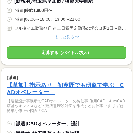
[勤務地]/埼玉県草加市 / 獨協大学前駅
[派遣]
時給1,600円〜
[派遣]06:00〜15:00、13:00〜22:00
フルタイム勤務歓迎 ※土日祝固定勤務の場合は週2日〜勤務OK ※希望曜日もご相談可能です ※急なお休みも柔軟に対応 可能なためご安心ください
もっと見る
応募する（バイトル求人）
[派遣]
【草加】指示あり 初意匠でも研修で学ぶ C
ADオペレーター
【建築設計事務所でCADオペレーターのお仕事 使用CAD：AutoCAD
店舗やオフィスなどの建築意匠設計図を作成するお仕事です まずは
簡単な修正や図面のCA...
[派遣]CADオペレーター、設計