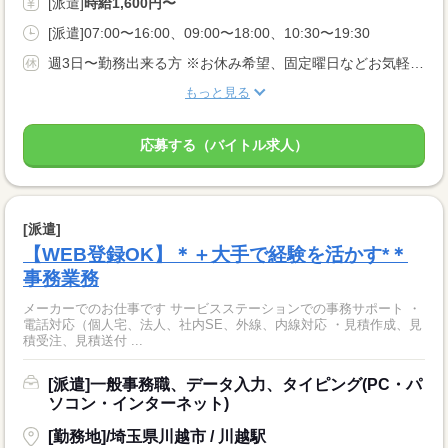
[派遣]
時給1,600円〜
[派遣]07:00〜16:00、09:00〜18:00、10:30〜19:30
週3日〜勤務出来る方 ※お休み希望、固定曜日などお気軽にご相談ください★ あなたのライフスタイルに合わせてお仕事をお探し致します！
もっと見る
応募する（バイトル求人）
[派遣]
【WEB登録OK】＊＋大手で経験を活かす*＊
事務業務
メーカーでのお仕事です サービスステーションでの事務サポート ・
電話対応（個人宅、法人、社内SE、外線、内線対応 ・見積作成、見
積受注、見積送付 ...
[派遣]一般事務職、データ入力、タイピング(PC・パ
ソコン・インターネット)
[勤務地]/埼玉県川越市 / 川越駅