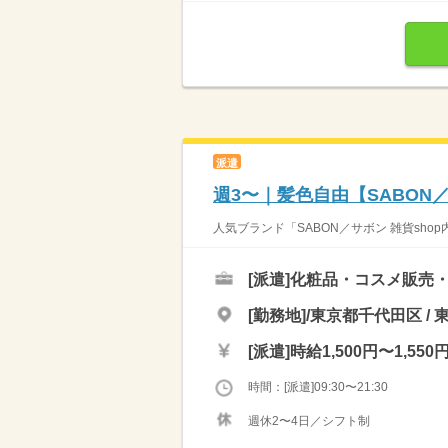
派遣
週3〜｜髪色自由【SABO
人気ブランド「SABON／サボン 雑貨sho
[派遣]
化粧品・コスメ販売
[勤務地]/東京都千代田区 / 
[派遣]
時給1,500円〜1,550
時間：[派遣]09:30〜21:30
週休2〜4日／シフト制