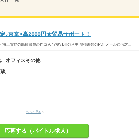
♪東京×高2000円★貿易サポート！
物の船積書類の作成 Air Way Billの入手 船積書類のPDFメール送信対...
職、オフィスその他
京駅
もっと見る
応募する（バイトル求人）