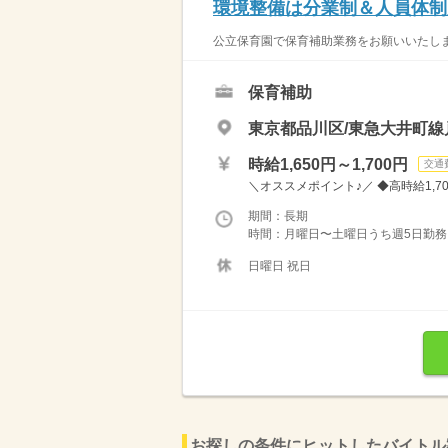
環境整備は分業制＆人員体制
公立保育園で保育補助業務をお願いいたしま
保育補助
東京都品川区/東急大井町線
時給1,650円～1,700円
交通
＼オススメポイント♪／ ◆高時給1,7
期間：長期
時間：月曜日〜土曜日うち週5日勤務 8：
日曜日 祝日
お探しの条件にヒットしたバイトル