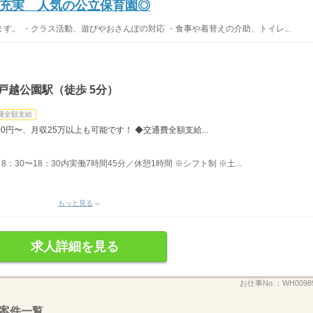
充実 人気の公立保育園◎
す。 ・クラス活動、遊びやおさんぽの対応 ・食事や着替えの介助、トイレ...
戸越公園駅（徒歩 5分）
費全額支給
00円〜、月収25万以上も可能です！ ◆交通費全額支給...
30〜18：30内実働7時間45分／休憩1時間 ※シフト制 ※土...
もっと見る
求人詳細を見る
お仕事No.：
WH0098
案件一覧