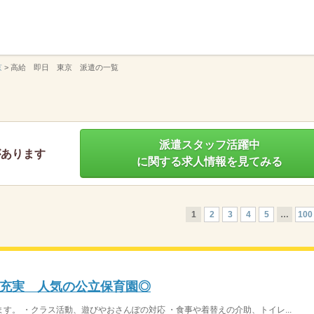
】
京
>
高給 即日 東京 派遣の一覧
派遣スタッフ活躍中
があります
に関する求人情報を見てみる
1
2
3
4
5
…
100
充実 人気の公立保育園◎
す。 ・クラス活動、遊びやおさんぽの対応 ・食事や着替えの介助、トイレ...