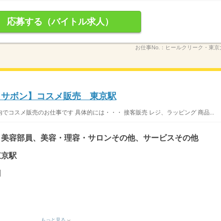
応募する（バイトル求人）
お仕事No.：
ヒールクリーク・東京大丸
N／サボン】コスメ販売 東京駅
p内でコスメ販売のお仕事です 具体的には・・・ 接客販売 レジ、ラッピング 商品...
・美容部員、美容・理容・サロンその他、サービスその他
東京駅
円
もっと見る