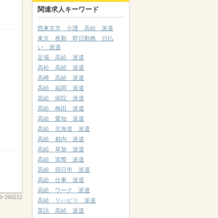
関連求人キーワード
西東京市 介護 高給 派遣
東京 夜勤 即日勤務 日払
い 派遣
足場 高給 派遣
高松 高給 派遣
高崎 高給 派遣
高給 福岡 派遣
高給 病院 派遣
高給 梅田 派遣
高給 愛知 派遣
高給 北海道 派遣
高給 都内 派遣
高給 草加 派遣
高給 実際 派遣
高給 四日市 派遣
高給 仕事 派遣
高給 ワーク 派遣
9ｰ260212
高給 リハビリ 派遣
英語 高給 派遣