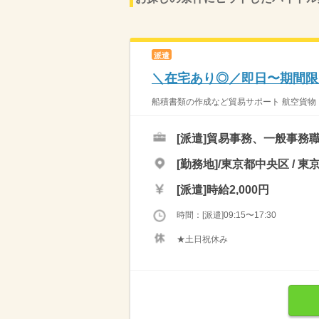
派遣
＼在宅あり◎／即日〜期間限定
船積書類の作成など貿易サポート 航空貨物・海上貨
[派遣]
貿易事務、一般事務
[勤務地]/東京都中央区 / 東
[派遣]
時給2,000円
時間：[派遣]09:15〜17:30
★土日祝休み