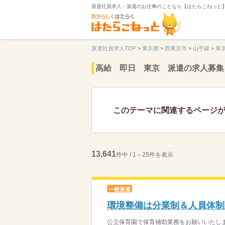
派遣社員求人・派遣のお仕事のことなら【はたらこねっと
派遣社員求人TOP
>
東京都
>
西東京市
>
山手線
>
東
高給 即日 東京 派遣の求人募集
このテーマに関連するページ
13,641
件中 / 1～25件を表示
一般派遣
環境整備は分業制＆人員体制
公立保育園で保育補助業務をお願いいたしま