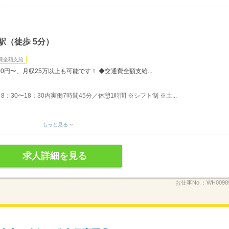
駅（徒歩 5分）
費全額支給
00円〜、月収25万以上も可能です！ ◆交通費全額支給...
30〜18：30内実働7時間45分／休憩1時間 ※シフト制 ※土...
もっと見る
求人詳細を見る
お仕事No.：
WH0098