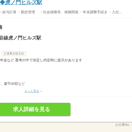
◆虎ノ門ヒルズ駅
給与計算 ・勤怠管理 ・社会保険等、保険関係 ・年末調整手続き ・入社...
務
比谷線虎ノ門ヒルズ駅
交通費全額支給
拠出年金など 選考の中で決定し内定時に提示があります
暇、慶弔休暇など
もっと見る
求人詳細を見る
お仕事No.