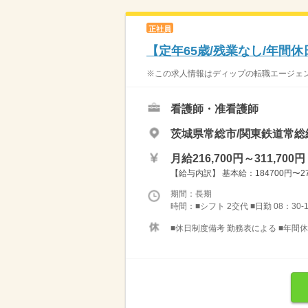
正社員
【定年65歳/残業なし/年間
※この求人情報はディップの転職エージェン
看護師・准看護師
茨城県常総市/関東鉄道常総
月給216,700円～311,700円
【給与内訳】 基本給：184700円〜279
期間：長期
時間：■シフト 2交代 ■日勤 08：30-
■休日制度備考 勤務表による ■年間休日