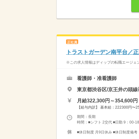
正社員
トラストガーデン南平台／正
※この求人情報はディップの転職エージェン
看護師・准看護師
東京都渋谷区/京王井の頭線
月給322,300円～354,600円
【給与内訳】 基本給：222300円〜25
期間：長期
時間：■シフト 2交代 ■日勤 9：00-1
■休日制度 月9日休み ■休日制度備考 