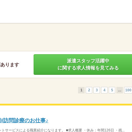
】
派遣スタッフ活躍中
があります
に関する求人情報を見てみる
1
2
3
4
5
…
100
◎/訪問診療のお仕事♪
サービスによる職業紹介になります。 ■求人概要 ・休み：年間126日 ・残...