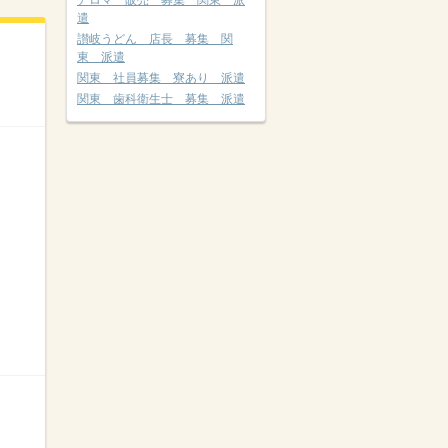
アロマ 販売 募集 関東 派
遣
讃岐うどん 店長 募集 関
東 派遣
関東 社員募集 寮あり 派遣
関東 歯科衛生士 募集 派遣