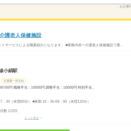
お仕事N
】介護老人保健施設
トサービスによる職業紹介になります。 ■業務内容ー介護老人保健施設で看...
線小絹駅
交通費一部支給
700円 職務手当：10000円 調整手当：10000円 特別手当...
17：30（休憩60分） ■夜勤 16：30-09：00（休憩120分）
数 115日
もっと見る