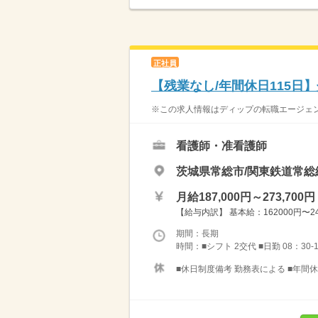
正社員
【残業なし/年間休日115日
※この求人情報はディップの転職エージェン
看護師・准看護師
茨城県常総市/関東鉄道常総
月給187,000円～273,700円
【給与内訳】 基本給：162000円〜248
期間：長期
時間：■シフト 2交代 ■日勤 08：30-
■休日制度備考 勤務表による ■年間休日