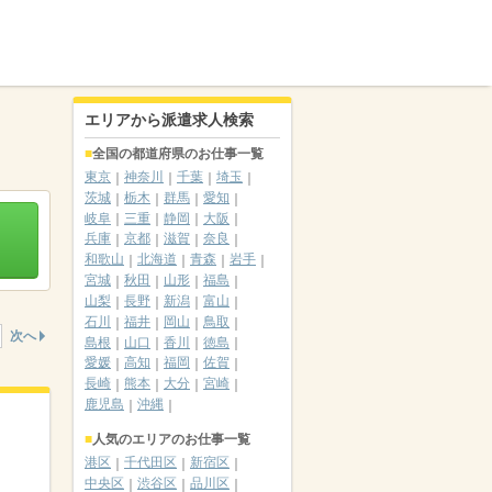
エリアから派遣求人検索
全国の都道府県のお仕事一覧
東京
神奈川
千葉
埼玉
茨城
栃木
群馬
愛知
岐阜
三重
静岡
大阪
兵庫
京都
滋賀
奈良
和歌山
北海道
青森
岩手
宮城
秋田
山形
福島
山梨
長野
新潟
富山
石川
福井
岡山
鳥取
次へ
島根
山口
香川
徳島
愛媛
高知
福岡
佐賀
長崎
熊本
大分
宮崎
鹿児島
沖縄
人気のエリアのお仕事一覧
港区
千代田区
新宿区
中央区
渋谷区
品川区