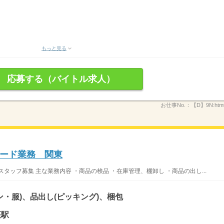
もっと見る
応募する（バイトル求人）
お仕事No.：
【D】9N:htmtt
ード業務 関東
タッフ募集 主な業務内容 ・商品の検品 ・在庫管理、棚卸し ・商品の出し...
ン・服)、品出し(ピッキング)、梱包
座駅