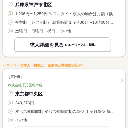
兵庫県神戸市北区
1,206円〜1,250円 ※フルタイム求人の場合は月額（換算額）、パート求人の場合は時間額を表示しています。
交替制（シフト制） 就業時間１ 9時00分〜18時00分 又は 9時00分〜18時00分の時間の間の5時間程度 就業時間に関する特記事項 休憩は法定通り <BR> 就業時間は１３時からでも可能です。 <BR> 出退勤時間の相談可能。
土曜日，日曜日，祝日，その他
求人詳細を見る
(ハローワークより転載)
ハローワーク求人（掲載元：飯田橋公共職業安定所）
正社員
株式会社千疋屋総本店
東京都中央区
240,276円
変形労働時間制 変形労働時間制の単位 １ヶ月単位 就業時間１ 8時00分〜17時00分 就業時間２ 9時00分〜18時00分 就業時間３ 11時00分〜20時00分
その他