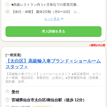
■高級レストラン内 1ヶ月単位での変形労働...
【休日・休暇】 週休2日制（月6〜10日 シ...
もっと見る
求人詳細を見る
1週間以内公開
[一般派遣]
【太白区】高級輸入車ブランド＜ショールーム
スタッフ＞
【高級輸入車ブランド】ショールームスタッフ ●来店者受付、カウン
ター業務、電話対応、来客対応、お茶出し ●営業書類作成（見積書、
契約書、請求...
受付
宮城県仙台市太白区/南仙台駅（徒歩 12分）