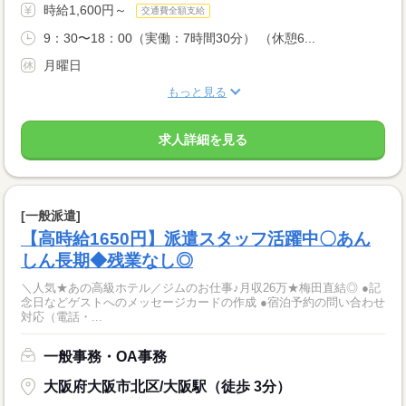
時給1,600円～
交通費全額支給
9：30〜18：00（実働：7時間30分） （休憩6...
月曜日
もっと見る
求人詳細を見る
[一般派遣]
【高時給1650円】派遣スタッフ活躍中〇あん
しん長期◆残業なし◎
＼人気★あの高級ホテル／ジムのお仕事♪月収26万★梅田直結◎ ●記
念日などゲストへのメッセージカードの作成 ●宿泊予約の問い合わせ
対応（電話・...
一般事務・OA事務
大阪府大阪市北区/大阪駅（徒歩 3分）