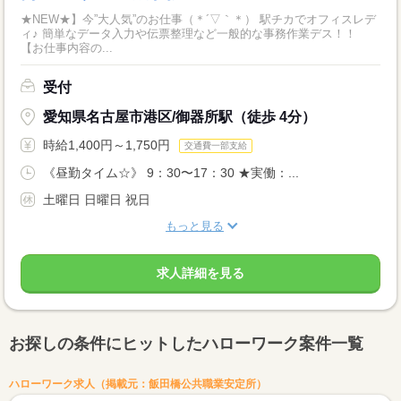
★NEW★】今”大人気”のお仕事（＊´▽｀＊） 駅チカでオフィスレデ
ィ♪ 簡単なデータ入力や伝票整理など一般的な事務作業デス！！
【お仕事内容の...
受付
愛知県名古屋市港区/御器所駅（徒歩 4分）
時給1,400円～1,750円
交通費一部支給
《昼勤タイム☆》 9：30〜17：30 ★実働：...
土曜日 日曜日 祝日
もっと見る
求人詳細を見る
お探しの条件にヒットしたハローワーク案件一覧
ハローワーク求人（掲載元：飯田橋公共職業安定所）