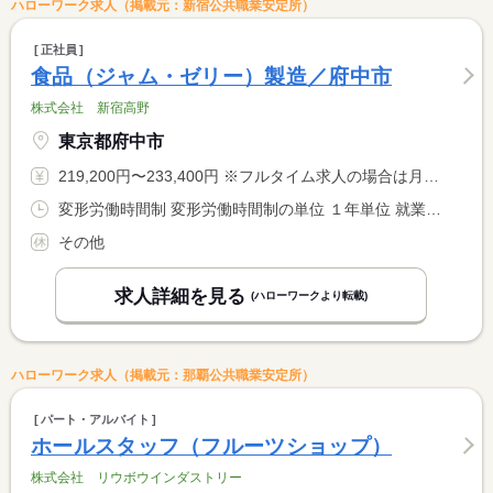
ハローワーク求人（掲載元：新宿公共職業安定所）
正社員
食品（ジャム・ゼリー）製造／府中市
株式会社 新宿高野
東京都府中市
219,200円〜233,400円 ※フルタイム求人の場合は月額（換算額）、パート求人の場合は時間額を表示しています。
変形労働時間制 変形労働時間制の単位 １年単位 就業時間１ 8時00分〜17時00分 就業時間２ 9時00分〜18時00分 就業時間に関する特記事項 （１）または（２）のシフト制
その他
求人詳細を見る
(ハローワークより転載)
ハローワーク求人（掲載元：那覇公共職業安定所）
パート・アルバイト
ホールスタッフ（フルーツショップ）
株式会社 リウボウインダストリー