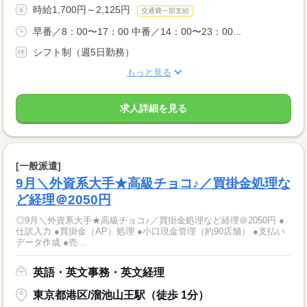
時給1,700円～2,125円
交通費一部支給
早番／8：00〜17：00 中番／14：00〜23：00...
シフト制（週5日勤務）
もっと見る
求人詳細を見る
[一般派遣]
9月＼外資系大手★高級チョコ♪／買掛金処理な
ど経理＠2050円
◎9月＼外資系大手★高級チョコ♪／買掛金処理など経理＠2050円 ●
仕訳入力 ●買掛金（AP）処理 ●小口現金管理（約90店舗） ●支払い
データ作成 ●売...
英語・英文事務・英文経理
東京都港区/溜池山王駅（徒歩 1分）