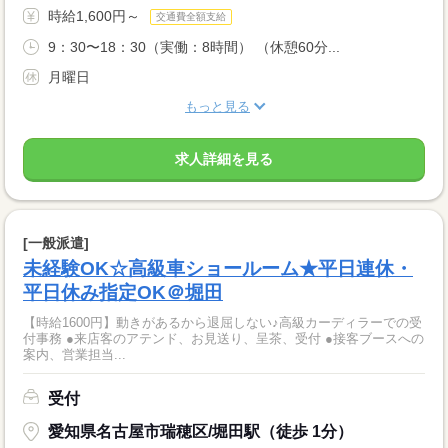
時給1,600円～
交通費全額支給
9：30〜18：30（実働：8時間） （休憩60分...
月曜日
もっと見る
求人詳細を見る
[一般派遣]
未経験OK☆高級車ショールーム★平日連休・
平日休み指定OK＠堀田
【時給1600円】動きがあるから退屈しない♪高級カーディラーでの受
付事務 ●来店客のアテンド、お見送り、呈茶、受付 ●接客ブースへの
案内、営業担当...
受付
愛知県名古屋市瑞穂区/堀田駅（徒歩 1分）