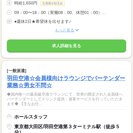
時給1,650円
交通費全額支給
09：00〜18：00（実働08：00、休憩01：00）...
●週休2日★希望休を出せます♪
もっと見る
求人詳細を見る
[一般派遣]
羽田空港☆会員様向けラウンジでバーテンダー
業務☆男女不問☆
◆国内唯一の最高級空港ラウンジにて、世界の限定された会員様へ
バーテンダーとしてドリンク提供・接客サービスを行っていただき
ます◆ 【主なお仕...
ホールスタッフ
東京都大田区/羽田空港第３ターミナル駅（徒歩 5
分）