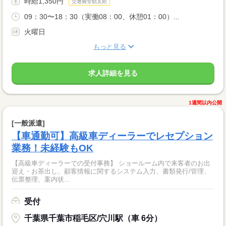
時給1,350円
交通費全額支給
09：30〜18：30（実働08：00、休憩01：00）...
火曜日
もっと見る
求人詳細を見る
1週間以内公開
[一般派遣]
【車通勤可】高級車ディーラーでレセプション
業務！未経験もOK
【高級車ディーラーでの受付事務】 ショールーム内で来客者のお出
迎え・お茶出し、顧客情報に関するシステム入力、書類発行/管理、
伝票整理、案内状...
受付
千葉県千葉市稲毛区/穴川駅（車 6分）