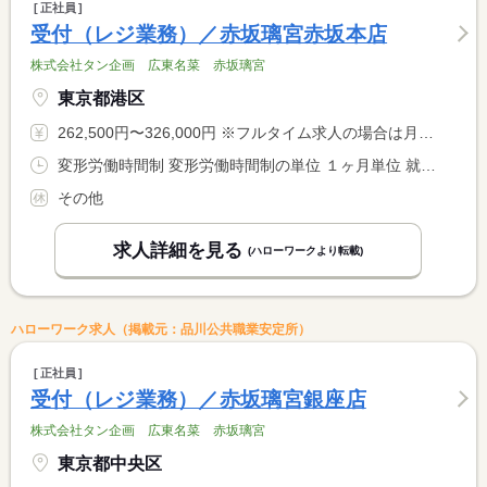
正社員
受付（レジ業務）／赤坂璃宮赤坂本店
株式会社タン企画 広東名菜 赤坂璃宮
東京都港区
262,500円〜326,000円 ※フルタイム求人の場合は月額（換算額）、パート求人の場合は時間額を表示しています。
変形労働時間制 変形労働時間制の単位 １ヶ月単位 就業時間１ 10時00分〜19時40分 就業時間２ 11時00分〜20時40分 就業時間３ 13時35分〜22時00分 就業時間に関する特記事項 １０時〜１９時４０分と１１時〜２０時４０分は２時間休憩。１３ <BR> 時３５〜２２時は４５分休憩。
その他
求人詳細を見る
(ハローワークより転載)
ハローワーク求人（掲載元：品川公共職業安定所）
正社員
受付（レジ業務）／赤坂璃宮銀座店
株式会社タン企画 広東名菜 赤坂璃宮
東京都中央区