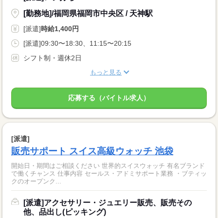
[勤務地]/福岡県福岡市中央区 / 天神駅
[派遣]
時給1,400円
[派遣]09:30〜18:30、11:15〜20:15
シフト制・週休2日
もっと見る
応募する（バイトル求人）
[派遣]
販売サポート スイス高級ウォッチ 池袋
開始日・期間はご相談ください 世界的スイスウォッチ 有名ブランド
で働くチャンス 仕事内容 セールス・アドミサポート業務 ・ブティッ
クのオープンク...
[派遣]アクセサリー・ジュエリー販売、販売その
他、品出し(ピッキング)