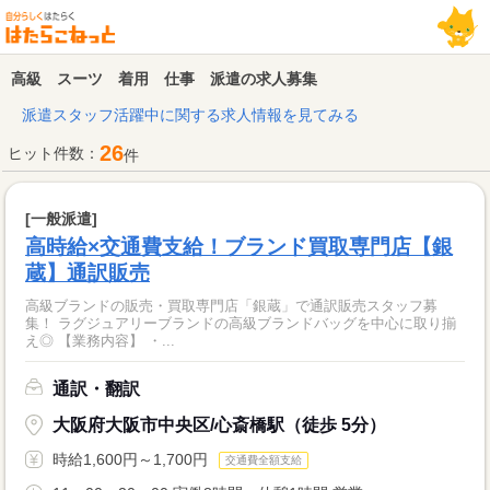
高級 スーツ 着用 仕事 派遣の求人募集
派遣スタッフ活躍中に関する求人情報を見てみる
26
ヒット件数：
件
[一般派遣]
高時給×交通費支給！ブランド買取専門店【銀
蔵】通訳販売
高級ブランドの販売・買取専門店「銀蔵」で通訳販売スタッフ募
集！ ラグジュアリーブランドの高級ブランドバッグを中心に取り揃
え◎ 【業務内容】 ・...
通訳・翻訳
大阪府大阪市中央区/心斎橋駅（徒歩 5分）
時給1,600円～1,700円
交通費全額支給