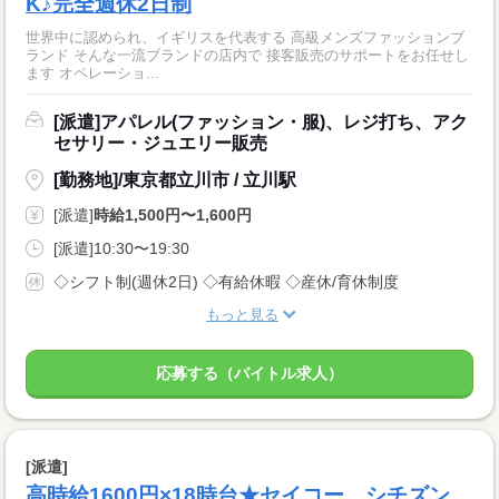
K♪完全週休2日制
世界中に認められ、イギリスを代表する 高級メンズファッションブ
ランド そんな一流ブランドの店内で 接客販売のサポートをお任せし
ます オペレーショ...
[派遣]アパレル(ファッション・服)、レジ打ち、アク
セサリー・ジュエリー販売
[勤務地]/東京都立川市 / 立川駅
[派遣]
時給1,500円〜1,600円
[派遣]10:30〜19:30
◇シフト制(週休2日) ◇有給休暇 ◇産休/育休制度
もっと見る
応募する（バイトル求人）
[派遣]
高時給1600円×18時台★セイコー、シチズン…