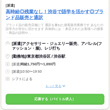
[派遣]
高時給◎残業なし！渋谷で語学を活かす◎ブラ
ンド品販売と通訳
ブランド品の販売店舗にて 通訳を兼ねた接客販売業務です あなたの
語学力が存分に活かせます 具体的には ・来店されたお客様への接客
・商品の説明や...
[派遣]アクセサリー・ジュエリー販売、アパレル(フ
ァッション・服)、レジ打ち
[勤務地]/東京都渋谷区 / 渋谷駅
[派遣]
時給1,750円〜1,890円
[派遣]10:50〜19:50
シフトによる
もっと見る
応募する（バイトル求人）