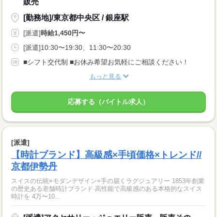
販売
[勤務地]/東京都中央区 / 銀座駅
[派遣]
時給1,450円〜
[派遣]10:30〜19:30、11:30〜20:30
■シフト交代制 ■お休み希望お気軽にご相談ください！
もっと見る
応募する（バイトル求人）
[派遣]
【時計ブランド】高級感×手頃価格×トレンド//
京都伊勢丹
スイスの伝統×モダンデザイン×手の届くラグジュアリー 1853年創業
の歴史ある老舗時計ブランド 高性能で高級感のある本格的なスイス
時計を 4万〜10...