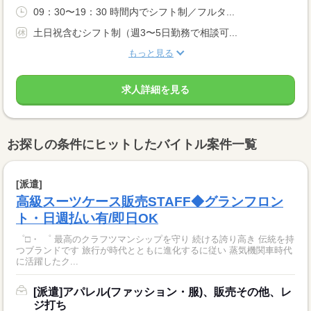
09：30〜19：30 時間内でシフト制／フルタ...
土日祝含むシフト制（週3〜5日勤務で相談可...
もっと見る
求人詳細を見る
お探しの条件にヒットしたバイトル案件一覧
[派遣]
高級スーツケース販売STAFF◆グランフロン
ト・日週払い有/即日OK
゜□・ ゜ 最高のクラフツマンシップを守り 続ける誇り高き 伝統を持
つブランドです 旅行が時代とともに進化するに従い 蒸気機関車時代
に活躍したク...
[派遣]アパレル(ファッション・服)、販売その他、レ
ジ打ち