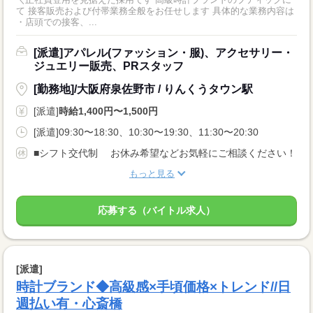
て 接客販売および付帯業務全般をお任せします 具体的な業務内容は
・店頭での接客、...
[派遣]アパレル(ファッション・服)、アクセサリー・
ジュエリー販売、PRスタッフ
[勤務地]/大阪府泉佐野市 / りんくうタウン駅
[派遣]
時給1,400円〜1,500円
[派遣]09:30〜18:30、10:30〜19:30、11:30〜20:30
■シフト交代制 お休み希望などお気軽にご相談ください！
もっと見る
応募する（バイトル求人）
[派遣]
時計ブランド◆高級感×手頃価格×トレンド//日
週払い有・心斎橋