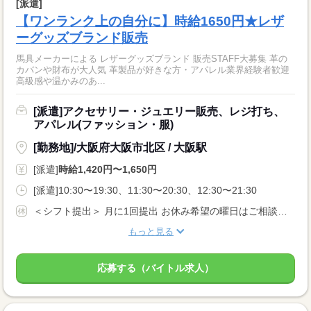
[派遣]
【ワンランク上の自分に】時給1650円★レザ
ーグッズブランド販売
馬具メーカーによる レザーグッズブランド 販売STAFF大募集 革の
カバンや財布が大人気 革製品が好きな方・アパレル業界経験者歓迎
高級感や温かみのあ...
[派遣]アクセサリー・ジュエリー販売、レジ打ち、
アパレル(ファッション・服)
[勤務地]/大阪府大阪市北区 / 大阪駅
[派遣]
時給1,420円〜1,650円
[派遣]10:30〜19:30、11:30〜20:30、12:30〜21:30
＜シフト提出＞ 月に1回提出 お休み希望の曜日はご相談ください ＜歓迎！＞ 土日祝、年末、お正月、お盆、ゴールデンウィークの連休や、 クリスマス、バレンタインなどイベント時に出勤可能な方大歓迎！
もっと見る
応募する（バイトル求人）