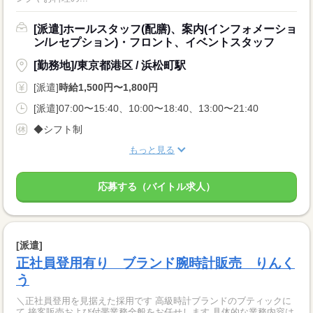
[派遣]ホールスタッフ(配膳)、案内(インフォメーショ
ン/レセプション)・フロント、イベントスタッフ
[勤務地]/東京都港区 / 浜松町駅
[派遣]
時給1,500円〜1,800円
[派遣]07:00〜15:40、10:00〜18:40、13:00〜21:40
◆シフト制
もっと見る
応募する（バイトル求人）
[派遣]
正社員登用有り ブランド腕時計販売 りんく
う
＼正社員登用を見据えた採用です 高級時計ブランドのブティックに
て 接客販売および付帯業務全般をお任せします 具体的な業務内容は