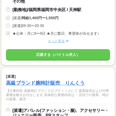
その他
[勤務地]/福岡県福岡市中央区 / 天神駅
[派遣]
時給1,400円〜1,550円
[派遣]09:30〜20:30
★公休：月に8〜9日 ★月に数日、希望休が出せます♪
もっと見る
応募する（バイトル求人）
[派遣]
高級ブランド腕時計販売 りんくう
【仕事内容 高級時計ブランドのブティックにて 接客販売および付帯
業務全般をお任せします 具体的な業務内容は ・店頭での接客、時計
の提案、販売 ・...
[派遣]アパレル(ファッション・服)、アクセサリー・
ジュエリー販売、PRスタッフ