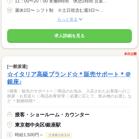
11：00〜20：00 実働8時間 休憩1時間 営業...
週休2日〜 シフト制 ※土日祝含む週3日〜...
もっと見る
求人詳細を見る
本日公開
[一般派遣]
☆イタリア高級ブランド☆＊販売サポート＊＠
銀座♪
<接客・販売のサポート> ◇商品のお包み、入店されたお客様へのご
挨拶・お見送り ◇商品在庫管理 ◇必要に応じて、飲み物のお渡し な
ど ＊勤務時間＊...
接客・ショールーム・カウンター
東京都中央区/銀座駅
時給1,500円～
交通費全額支給