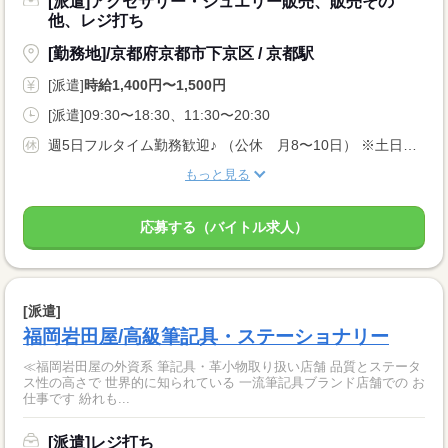
[派遣]アクセサリー・ジュエリー販売、販売その
他、レジ打ち
[勤務地]/京都府京都市下京区 / 京都駅
[派遣]
時給1,400円〜1,500円
[派遣]09:30〜18:30、11:30〜20:30
週5日フルタイム勤務歓迎♪ （公休 月8〜10日） ※土日含むシフト制
もっと見る
応募する（バイトル求人）
[派遣]
福岡岩田屋/高級筆記具・ステーショナリー
≪福岡岩田屋の外資系 筆記具・革小物取り扱い店舗 品質とステータ
ス性の高さで 世界的に知られている 一流筆記具ブランド店舗での お
仕事です 紛れも...
[派遣]レジ打ち