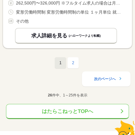
262,500円〜326,000円 ※フルタイム求人の場合は月額（換算額）、パート求人の場合は時間額を表示しています。
変形労働時間制 変形労働時間制の単位 １ヶ月単位 就業時間１ 10時00分〜19時40分 就業時間２ 11時00分〜20時40分 就業時間３ 13時35分〜22時00分 就業時間に関する特記事項 １０時〜１９時４０分と１１時〜２０時４０分は２時間休憩。１３ <BR> 時３５〜２２時は４５分休憩。
その他
求人詳細を見る
(ハローワークより転載)
1
2
次のページへ
26
件中、1～25件を表示
はたらこねっとTOPへ