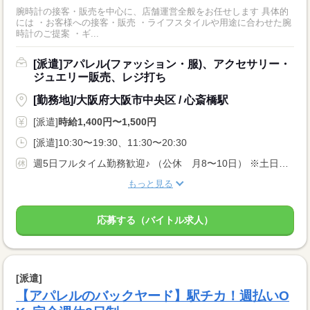
腕時計の接客・販売を中心に、店舗運営全般をお任せします 具体的
には ・お客様への接客・販売 ・ライフスタイルや用途に合わせた腕
時計のご提案 ・ギ...
[派遣]アパレル(ファッション・服)、アクセサリー・
ジュエリー販売、レジ打ち
[勤務地]/大阪府大阪市中央区 / 心斎橋駅
[派遣]
時給1,400円〜1,500円
[派遣]10:30〜19:30、11:30〜20:30
週5日フルタイム勤務歓迎♪ （公休 月8〜10日） ※土日含むシフト制
もっと見る
応募する（バイトル求人）
[派遣]
【アパレルのバックヤード】駅チカ！週払いO