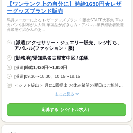
【ワンランク上の自分に】時給1650円★レザ
ーグッズブランド販売
馬具メーカーによる レザーグッズブランド 販売STAFF大募集 革の
カバンや財布が大人気 革製品が好きな方・アパレル業界経験者歓迎
高級感や温かみのあ...
[派遣]アクセサリー・ジュエリー販売、レジ打ち、
アパレル(ファッション・服)
[勤務地]/愛知県名古屋市中区 / 栄駅
[派遣]
時給1,420円〜1,650円
[派遣]09:30〜18:30、10:15〜19:15
＜シフト提出＞ 月に1回提出 お休み希望の曜日はご相談ください ＜歓迎！＞ 土日祝、年末、お正月、お盆、ゴールデンウィークの連休や、 クリスマス、バレンタインなどイベント時に出勤可能な方大歓迎！
もっと見る
応募する（バイトル求人）