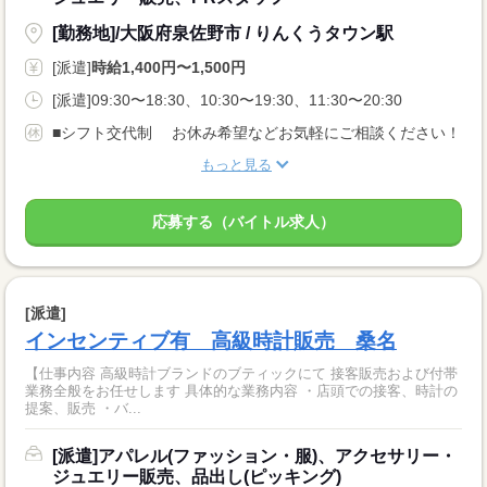
[勤務地]/大阪府泉佐野市 / りんくうタウン駅
[派遣]
時給1,400円〜1,500円
[派遣]09:30〜18:30、10:30〜19:30、11:30〜20:30
■シフト交代制 お休み希望などお気軽にご相談ください！
もっと見る
応募する（バイトル求人）
[派遣]
インセンティブ有 高級時計販売 桑名
【仕事内容 高級時計ブランドのブティックにて 接客販売および付帯
業務全般をお任せします 具体的な業務内容 ・店頭での接客、時計の
提案、販売 ・バ...
[派遣]アパレル(ファッション・服)、アクセサリー・
ジュエリー販売、品出し(ピッキング)