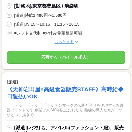
[勤務地]/東京都豊島区 / 池袋駅
[派遣]
時給1,400円〜1,500円
[派遣]09:15〜18:15、11:15〜20:15
■シフト交代制 ■お休み希望相談可能
もっと見る
応募する（バイトル求人）
[派遣]
《天神岩田屋×高級食器販売STAFF》高時給◆
日週払いOK
゜゜・ o ゜゜・ o ゜゜・ o デンマークの伝統と誇りを体現する陶磁
器ブランドです 創業以来240年以上にわたり 熟練の職人たちが一つ
ひとつ手描きで...
[派遣]レジ打ち、アパレル(ファッション・服)、販売