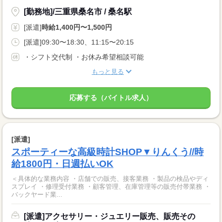
[勤務地]/三重県桑名市 / 桑名駅
[派遣]
時給1,400円〜1,500円
[派遣]09:30〜18:30、11:15〜20:15
・シフト交代制 ・お休み希望相談可能
もっと見る
応募する（バイトル求人）
[派遣]
スポーティーな高級時計SHOP▼りんくう//時
給1800円・日週払いOK
＜具体的な業務内容 ・店舗での販売、接客業務 ・製品の検品やディ
スプレイ ・修理受付業務 ・顧客管理、在庫管理等の販売付帯業務 ・
バックヤード業...
[派遣]アクセサリー・ジュエリー販売、販売その