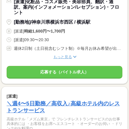
[派遣]化粧品・コスメ販売・美容部員、翻訳・通
訳、案内(インフォメーション/レセプション)・フロ
ント
[勤務地]/神奈川県横浜市西区 / 横浜駅
[派遣]
時給1,600円〜1,700円
[派遣]09:30〜20:30
週休2日制（土日祝含むシフト制）※毎月お休み希望が出せます
もっと見る
応募する（バイトル求人）
[派遣]
＼週4〜5日勤務／高収入♪高級ホテル内のレス
トランサービス
高級ホテル「メズム東京」で フレンチレストランサービスのお仕事
具体的には ・お客様をお席へエスコート ・オーダーのお伺い ・ドリ
ンクやお料理の...