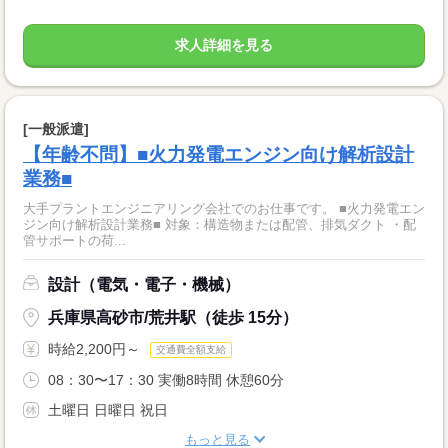
求人詳細を見る
[一般派遣]
【年齢不問】■火力発電エンジン向け解析設計
業務■
大手プラントエンジニアリング会社でのお仕事です。 ■火力発電エン
ジン向け解析設計業務■ 対象：構造物または配管、排気ダクト ・配
管サポートの荷...
設計（電気・電子・機械）
兵庫県高砂市/荒井駅（徒歩 15分）
時給2,200円～
交通費全額支給
08：30〜17：30 実働8時間 休憩60分
土曜日 日曜日 祝日
もっと見る