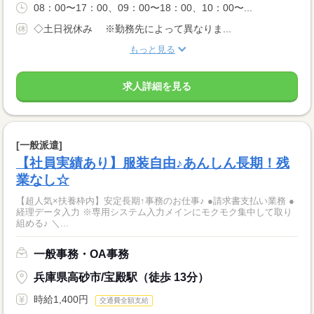
08：00〜17：00、09：00〜18：00、10：00〜...
◇土日祝休み ※勤務先によって異なりま...
もっと見る
求人詳細を見る
[一般派遣]
【社員実績あり】服装自由♪あんしん長期！残
業なし☆
【超人気×扶養枠内】安定長期↑事務のお仕事♪ ●請求書支払い業務 ●
経理データ入力 ※専用システム入力メインにモクモク集中して取り
組める♪ ＼...
一般事務・OA事務
兵庫県高砂市/宝殿駅（徒歩 13分）
時給1,400円
交通費全額支給