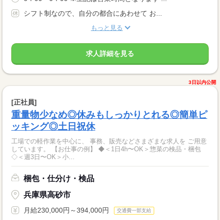
シフト制なので、自分の都合にあわせて お...
もっと見る
求人詳細を見る
3日以内公開
[正社員]
重量物少なめ◎休みもしっかりとれる◎簡単ピ
ッキング◎土日祝休
工場での軽作業を中心に、 事務、販売などさまざまな求人を ご用意
しています。 【お仕事の例】 ◆＜1日4h〜OK＞惣菜の検品・梱包
◇＜週3日〜OK＞小...
梱包・仕分け・検品
兵庫県高砂市
月給230,000円～394,000円
交通費一部支給