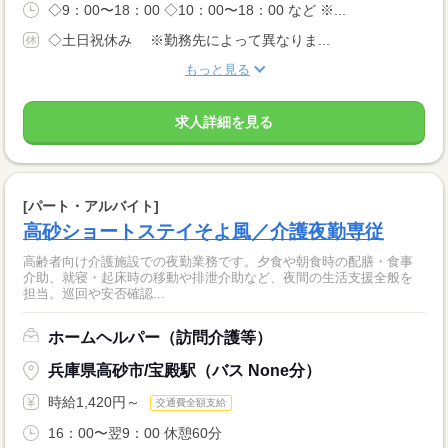
◇9：00〜18：00 ◇10：00〜18：00 など ※...
◇土日祝休み ※勤務先によって異なりま...
もっと見る
求人詳細を見る
[パート・アルバイト]
高砂ショートステイそよ風／介護夜勤専従
高齢者向け介護施設での夜勤業務です。夕食や朝食時の配膳・食事
介助、就寝・起床時の移動や排泄介助など、夜間の生活支援全般を
担当。巡回や安否確認...
ホームヘルパー（訪問介護等）
兵庫県高砂市/宝殿駅（バス None分）
時給1,420円～
交通費全額支給
16：00〜翌9：00 休憩60分