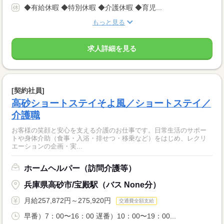
◆有給休暇 ◆特別休暇 ◆介護休暇 ◆育児...
もっと見る
求人詳細を見る
[契約社員]
高砂ショートステイそよ風／ショートステイ／
介護職
お客様の笑顔と安心を支える介護のお仕事です。日常生活のサポー
トや身体介助（食事・入浴・排せつ・移乗など）をはじめ、レクリ
エーションの企画・実...
ホームヘルパー（訪問介護等）
兵庫県高砂市/宝殿駅（バス None分）
月給257,872円～275,920円
交通費全額支給
早番）7：00〜16：00 遅番）10：00〜19：00...