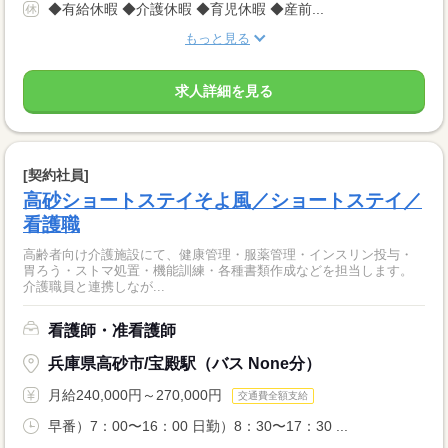
◆有給休暇 ◆介護休暇 ◆育児休暇 ◆産前...
もっと見る
求人詳細を見る
[契約社員]
高砂ショートステイそよ風／ショートステイ／
看護職
高齢者向け介護施設にて、健康管理・服薬管理・インスリン投与・
胃ろう・ストマ処置・機能訓練・各種書類作成などを担当します。
介護職員と連携しなが...
看護師・准看護師
兵庫県高砂市/宝殿駅（バス None分）
月給240,000円～270,000円
交通費全額支給
早番）7：00〜16：00 日勤）8：30〜17：30 ...