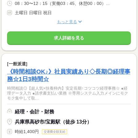
08：30〜12：15（実働03：45、休憩00：00）...
土曜日 日曜日 祝日
もっと見る
求人詳細を見る
[一般派遣]
《時間相談OK♪》社員実績あり◇長期◎経理事
務☆1日3時間☆
時間相談◎【超人気×扶養枠内】安定長期↑コツコツ経理事務☆ ●経
理データ入力 ●請求書支払い業務 ※専用システム入力メインにモク
モク集中して取...
経理・会計・財務
兵庫県高砂市/宝殿駅（徒歩 13分）
時給1,400円
交通費全額支給