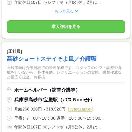
年間休日107日 ※シフト制（月9公休、2月は...
もっと見る
求人詳細を見る
[正社員]
高砂ショートステイそよ風／介護職
高齢者向け介護施設での管理業務です。スタッフのシフト調整や育
成を行いながら、身体介助、レクリエーションの実施、書類作成な
ど幅広く担当。お客様...
ホームヘルパー（訪問介護等）
兵庫県高砂市/宝殿駅（バス None分）
月給268,920円～318,920円
交通費全額支給
早番）7：00〜16：00 遅番）10：00〜19：00...
年間休日107日 ※シフト制（月9公休、2月は...