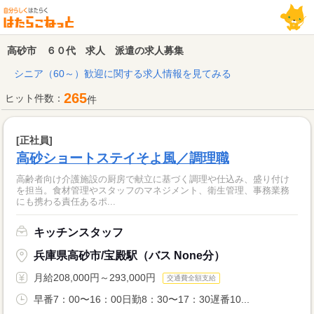
高砂市 ６０代 求人 派遣の求人募集
シニア（60～）歓迎に関する求人情報を見てみる
265
ヒット件数：
件
[正社員]
高砂ショートステイそよ風／調理職
高齢者向け介護施設の厨房で献立に基づく調理や仕込み、盛り付け
を担当。食材管理やスタッフのマネジメント、衛生管理、事務業務
にも携わる責任あるポ...
キッチンスタッフ
兵庫県高砂市/宝殿駅（バス None分）
月給208,000円～293,000円
交通費全額支給
早番7：00〜16：00日勤8：30〜17：30遅番10...