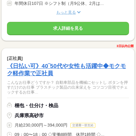
年間休日107日 ※シフト制（月9公休、2月は...
もっと見る
求人詳細を見る
3日以内公開
[正社員]
《日払い可》40‾50代や女性も活躍中◆モクモ
ク軽作業で正社員
こんなお仕事どうですか？ 自動車部品を機械にセットし ボタンを押
すだけのお仕事 プラスチック製品の出来栄えを コツコツ目視でチェ
ックするお仕事...
梱包・仕分け・検品
兵庫県高砂市
月給230,000円～394,000円
交通費一部支給
09：00〜18：00 ◇実働8時間、休憩1時間 ◇...