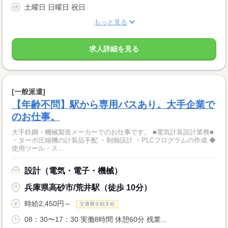
土曜日 日曜日 祝日
もっと見る
求人詳細を見る
[一般派遣]
【年齢不問】駅から専用バスあり。大手企業で
のお仕事。
大手鉄鋼・機械製造メーカーでのお仕事です。 ■電気計装設計業務■
・ターボ圧縮機の計装品手配 ・制御設計 ・PLCプログラムの作成 ◆
使用ツール・ス...
設計（電気・電子・機械）
兵庫県高砂市/荒井駅（徒歩 10分）
時給2,450円～
交通費全額支給
08：30〜17：30 実働8時間 休憩60分 残業...