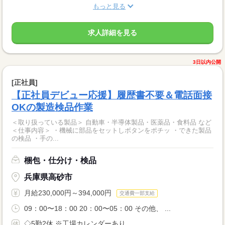
もっと見る
求人詳細を見る
3日以内公開
[正社員]
【正社員デビュー応援】履歴書不要＆電話面接
OKの製造検品作業
＜取り扱っている製品＞ 自動車・半導体製品・医薬品・食料品 など
＜仕事内容＞ ・機械に部品をセットしボタンをポチッ ・できた製品
の検品 ・手の...
梱包・仕分け・検品
兵庫県高砂市
月給230,000円～394,000円
交通費一部支給
09：00〜18：00 20：00〜05：00 その他、 ...
◇5勤2休 ※工場カレンダーあり