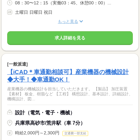
08：30〜12：15（実働03：45、休憩00：00）...
土曜日 日曜日 祝日
もっと見る
求人詳細を見る
[一般派遣]
【iCAD＊車通勤相談可】産業機器の機械設計
◆大手！◆車通勤OK！
産業機器の機械設計を担当していただきます。 【製品】 加圧装置
【素材】 板金、樹脂など 【工程】 構想設計、基本設計、詳細設計、
機構設計、図...
設計（電気・電子・機械）
兵庫県高砂市/荒井駅（車 7分）
時給2,000円～2,300円
交通費一部支給