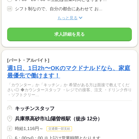
シフト制なので、自分の都合にあわせて お...
もっと見る
求人詳細を見る
[パート・アルバイト]
週1日、1日2h〜OKのマクドナルドなら、家庭
最優先で働けます！
「カウンター」か「キッチン」か 希望がある方は面接で教えてくだ
さい◎ ◆カウンタースタッフ ・レジでの接客、注文 ・ドリンク作り
・ソフトクリー...
キッチンスタッフ
兵庫県高砂市/山陽曽根駅（徒歩 12分）
時給1,116円～
交通費一部支給
6：00〜0：00 ※上記は営業時間となります ...