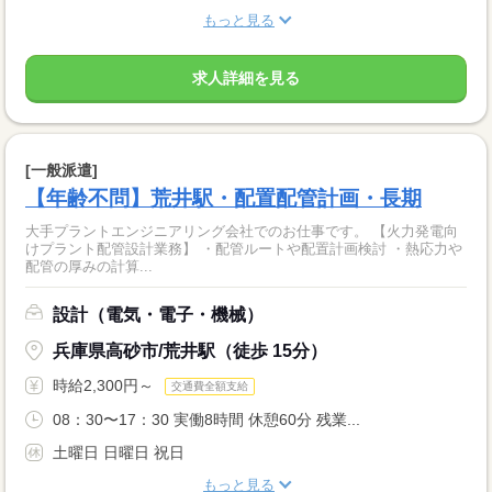
もっと見る
求人詳細を見る
[一般派遣]
【年齢不問】荒井駅・配置配管計画・長期
大手プラントエンジニアリング会社でのお仕事です。 【火力発電向
けプラント配管設計業務】 ・配管ルートや配置計画検討 ・熱応力や
配管の厚みの計算...
設計（電気・電子・機械）
兵庫県高砂市/荒井駅（徒歩 15分）
時給2,300円～
交通費全額支給
08：30〜17：30 実働8時間 休憩60分 残業...
土曜日 日曜日 祝日
もっと見る