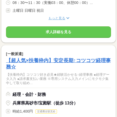
08：30〜11：30（実働03：00、休憩00：00）...
土曜日 日曜日 祝日
もっと見る
求人詳細を見る
[一般派遣]
【超人気×扶養枠内】安定長期↑コツコツ経理事
務☆
【扶養枠内】コツコツ好き必見★経験活かせる↑経理事務 ●経理デー
タ入力 ●請求書支払い業務 ※専用システム入力メインにモクモク集
中して取り組め...
経理・会計・財務
兵庫県高砂市/宝殿駅（徒歩 13分）
時給1,400円
交通費全額支給