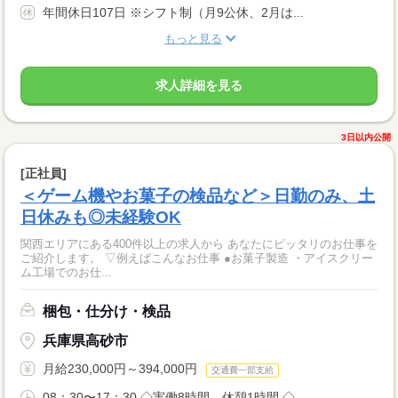
年間休日107日 ※シフト制（月9公休、2月は...
もっと見る
求人詳細を見る
3日以内公開
[正社員]
＜ゲーム機やお菓子の検品など＞日勤のみ、土
日休みも◎未経験OK
関西エリアにある400件以上の求人から あなたにピッタリのお仕事を
ご紹介します。 ▽例えばこんなお仕事 ●お菓子製造 ・アイスクリー
ム工場でのお仕...
梱包・仕分け・検品
兵庫県高砂市
月給230,000円～394,000円
交通費一部支給
08：30〜17：30 ◇実働8時間、休憩1時間 ◇...