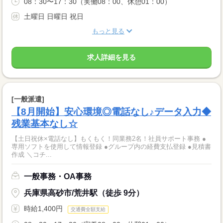
08：30〜17：30（実働08：00、休憩01：00）
土曜日 日曜日 祝日
もっと見る
求人詳細を見る
[一般派遣]
【8月開始】安心環境◎電話なし♪データ入力◆
残業基本なし☆
【土日祝休×電話なし】もくもく！同業務2名！社員サポート事務 ●
専用ソフトを使用して情報登録 ●グループ内の経費支払登録 ●見積書
作成 ＼コチ...
一般事務・OA事務
兵庫県高砂市/荒井駅（徒歩 9分）
時給1,400円
交通費全額支給