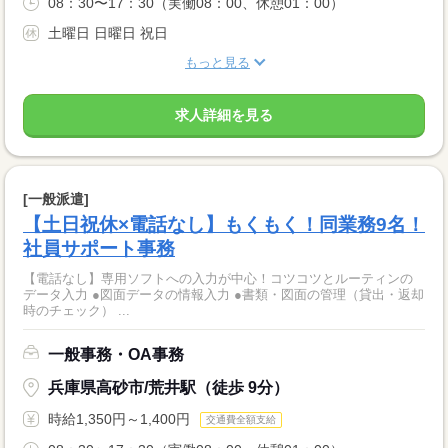
08：30〜17：30（実働08：00、休憩01：00）
土曜日 日曜日 祝日
もっと見る
求人詳細を見る
[一般派遣]
【土日祝休×電話なし】もくもく！同業務9名！
社員サポート事務
【電話なし】専用ソフトへの入力が中心！コツコツとルーティンの
データ入力 ●図面データの情報入力 ●書類・図面の管理（貸出・返却
時のチェック） ...
一般事務・OA事務
兵庫県高砂市/荒井駅（徒歩 9分）
時給1,350円～1,400円
交通費全額支給