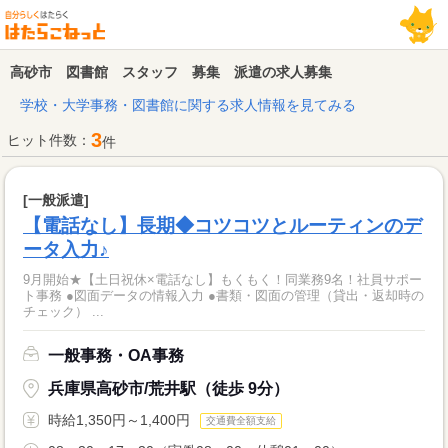
高砂市 図書館 スタッフ 募集 派遣の求人募集
学校・大学事務・図書館に関する求人情報を見てみる
3
ヒット件数：
件
[一般派遣]
【電話なし】長期◆コツコツとルーティンのデ
ータ入力♪
9月開始★【土日祝休×電話なし】もくもく！同業務9名！社員サポー
ト事務 ●図面データの情報入力 ●書類・図面の管理（貸出・返却時の
チェック） ...
一般事務・OA事務
兵庫県高砂市/荒井駅（徒歩 9分）
時給1,350円～1,400円
交通費全額支給